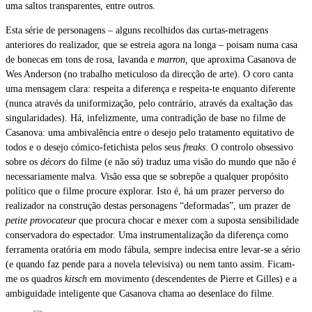
uma saltos transparentes, entre outros.
Esta série de personagens – alguns recolhidos das curtas-metragens
anteriores do realizador, que se estreia agora na longa – poisam numa casa
de bonecas em tons de rosa, lavanda e
marron,
que aproxima Casanova de
Wes Anderson (no trabalho meticuloso da direcção de arte). O coro canta
uma mensagem clara: respeita a diferença e respeita-te enquanto diferente
(nunca através da uniformização, pelo contrário, através da exaltação das
singularidades). Há, infelizmente, uma contradição de base no filme de
Casanova: uma ambivalência entre o desejo pelo tratamento equitativo de
todos e o desejo cómico-fetichista pelos seus
freaks
. O controlo obsessivo
sobre os
décors
do filme (e não só) traduz uma visão do mundo que não é
necessariamente malva. Visão essa que se sobrepõe a qualquer propósito
político que o filme procure explorar. Isto é, há um prazer perverso do
realizador na construção destas personagens “deformadas”, um prazer de
petite provocateur
que procura chocar e mexer com a suposta sensibilidade
conservadora do espectador. Uma instrumentalização da diferença como
ferramenta oratória em modo fábula, sempre indecisa entre levar-se a sério
(e quando faz pende para a novela televisiva) ou nem tanto assim. Ficam-
me os quadros
kitsch
em movimento (descendentes de Pierre et Gilles) e a
ambiguidade inteligente que Casanova chama ao desenlace do filme.