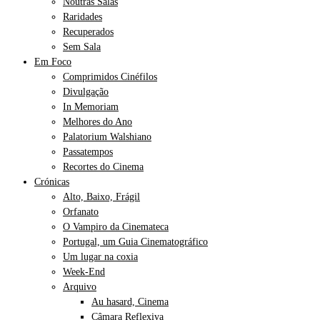
Noutras Salas
Raridades
Recuperados
Sem Sala
Em Foco
Comprimidos Cinéfilos
Divulgação
In Memoriam
Melhores do Ano
Palatorium Walshiano
Passatempos
Recortes do Cinema
Crónicas
Alto, Baixo, Frágil
Orfanato
O Vampiro da Cinemateca
Portugal, um Guia Cinematográfico
Um lugar na coxia
Week-End
Arquivo
Au hasard, Cinema
Câmara Reflexiva