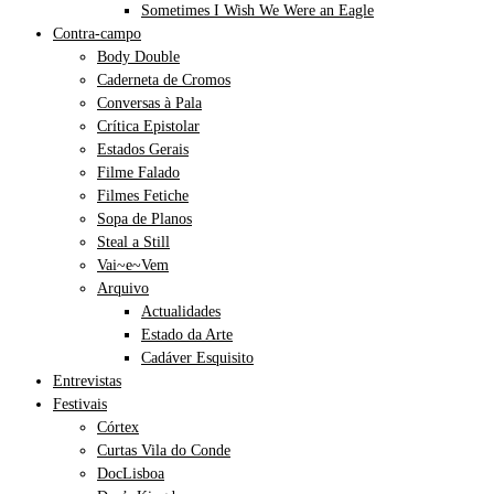
Sometimes I Wish We Were an Eagle
Contra-campo
Body Double
Caderneta de Cromos
Conversas à Pala
Crítica Epistolar
Estados Gerais
Filme Falado
Filmes Fetiche
Sopa de Planos
Steal a Still
Vai~e~Vem
Arquivo
Actualidades
Estado da Arte
Cadáver Esquisito
Entrevistas
Festivais
Córtex
Curtas Vila do Conde
DocLisboa