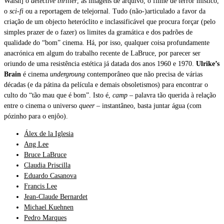
Walsh] o
detective thriller
, as imagens de arquivo, o filme de terror místico,
o
sci-fi
ou a reportagem de telejornal. Tudo (não-)articulado a favor da
criação de um objecto heteróclito e inclassificável que procura forçar (pelo
simples prazer de o fazer) os limites da gramática e dos padrões de
qualidade do “bom” cinema. Há, por isso, qualquer coisa profundamente
anacrónica em algum do trabalho recente de LaBruce, por parecer ser
oriundo de uma resistência estética já datada dos anos 1960 e 1970.
Ulrike’s
Brain
é cinema
undergroung
contemporâneo que não precisa de várias
décadas (e da pátina da película e demais obsoletismos) para encontrar o
culto do “tão mau que é bom”. Isto é,
camp
– palavra tão querida à relação
entre o cinema o universo
queer –
instantâneo, basta juntar água (com
pózinho para o enjôo).
Álex de la Iglesia
Ang Lee
Bruce LaBruce
Claudia Priscilla
Eduardo Casanova
Francis Lee
Jean-Claude Bernardet
Michael Kuehnen
Pedro Marques