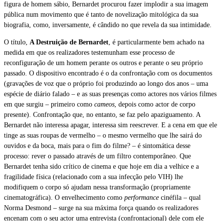
figura de homem sábio, Bernardet procurou fazer implodir a sua imagem
pública num movimento que é tanto de novelização mitológica da sua
biografia, como, inversamente, é cândido no que revela da sua intimidade.
O título,
A Destruição de Bernardet
, é particularmente bem achado na
medida em que os realizadores testemunham esse processo de
reconfiguração de um homem perante os outros e perante o seu próprio
passado. O dispositivo encontrado é o da confrontação com os documentos
(gravações de voz que o próprio foi produzindo ao longo dos anos – uma
espécie de diário falado – e as suas presenças como actores nos vários filmes
em que surgiu – primeiro como
cameos
, depois como actor de corpo
presente). Confrontação que, no entanto, se faz pelo apaziguamento. A
Bernardet não interessa apagar, interessa sim reescrever. E a cena em que ele
tinge as suas roupas de vermelho – o mesmo vermelho que lhe sairá do
ouvidos e da boca, mais para o fim do filme? – é sintomática desse
processo: rever o passado através de um filtro contemporâneo. Que
Bernardet tenha sido crítico de cinema e que hoje em dia a velhice e a
fragilidade física (relacionado com a sua infecção pelo VIH) lhe
modifiquem o corpo só ajudam nessa transformação (propriamente
cinematográfica). O envelhecimento como
performance
cinéfila – qual
Norma Desmond – surge na sua máxima força quando os realizadores
encenam com o seu actor uma entrevista (confrontacional) dele com ele