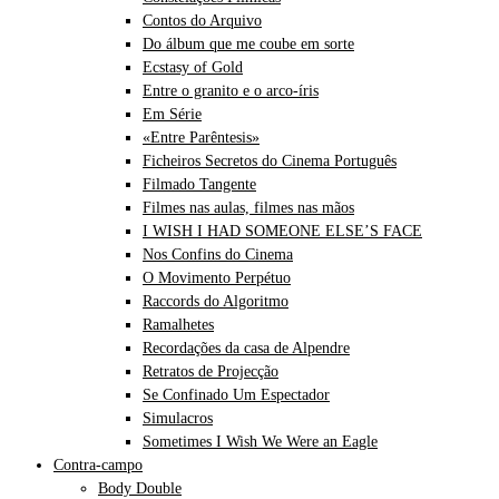
Contos do Arquivo
Do álbum que me coube em sorte
Ecstasy of Gold
Entre o granito e o arco-íris
Em Série
«Entre Parêntesis»
Ficheiros Secretos do Cinema Português
Filmado Tangente
Filmes nas aulas, filmes nas mãos
I WISH I HAD SOMEONE ELSE’S FACE
Nos Confins do Cinema
O Movimento Perpétuo
Raccords do Algoritmo
Ramalhetes
Recordações da casa de Alpendre
Retratos de Projecção
Se Confinado Um Espectador
Simulacros
Sometimes I Wish We Were an Eagle
Contra-campo
Body Double