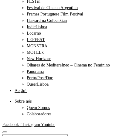
FESTin
Festival de Cinema Argentino
Frames Portuguese Film Festival
Harvard na Gulbenkian
IndieLisboa
Locarno
LEFFEST
MONSTRA
MOTELx
New Horizons
Olhares do Mediterrâneo – Cinema no Feminino
Panorama
Porto/Post/Doc
QueerLisboa
Acção!
Sobre nós
Quem Somos
Colaboradores
Facebook-f
Instagram
Youtube