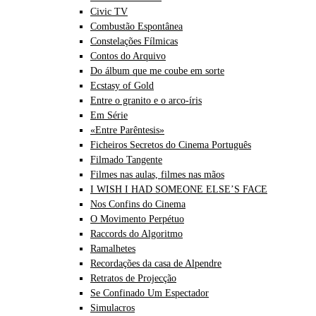
Civic TV
Combustão Espontânea
Constelações Fílmicas
Contos do Arquivo
Do álbum que me coube em sorte
Ecstasy of Gold
Entre o granito e o arco-íris
Em Série
«Entre Parêntesis»
Ficheiros Secretos do Cinema Português
Filmado Tangente
Filmes nas aulas, filmes nas mãos
I WISH I HAD SOMEONE ELSE’S FACE
Nos Confins do Cinema
O Movimento Perpétuo
Raccords do Algoritmo
Ramalhetes
Recordações da casa de Alpendre
Retratos de Projecção
Se Confinado Um Espectador
Simulacros