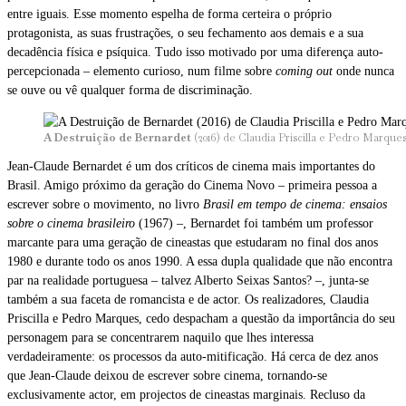
entre iguais. Esse momento espelha de forma certeira o próprio
protagonista, as suas frustrações, o seu fechamento aos demais e a sua
decadência física e psíquica. Tudo isso motivado por uma diferença auto-
percepcionada – elemento curioso, num filme sobre
coming out
onde nunca
se ouve ou vê qualquer forma de discriminação.
A Destruição de Bernardet
(2016) de Claudia Priscilla e Pedro Marque
Jean-Claude Bernardet é um dos críticos de cinema mais importantes do
Brasil. Amigo próximo da geração do Cinema Novo – primeira pessoa a
escrever sobre o movimento, no livro
Brasil em tempo de cinema: ensaios
sobre o cinema brasileiro
(1967) –, Bernardet foi também um professor
marcante para uma geração de cineastas que estudaram no final dos anos
1980 e durante todo os anos 1990. A essa dupla qualidade que não encontra
par na realidade portuguesa – talvez Alberto Seixas Santos? –, junta-se
também a sua faceta de romancista e de actor. Os realizadores, Claudia
Priscilla e Pedro Marques, cedo despacham a questão da importância do seu
personagem para se concentrarem naquilo que lhes interessa
verdadeiramente: os processos da auto-mitificação. Há cerca de dez anos
que Jean-Claude deixou de escrever sobre cinema, tornando-se
exclusivamente actor, em projectos de cineastas marginais. Recluso da