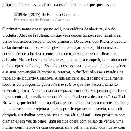
próprio. Tudo se revela afinal, na exacta medida do que quer revelar.
Pieles
(2017) de Eduardo Casanova
O primeiro nome que surge no ecrã, nos créditos de abertura, é o do
produtor: Álex de la Iglesia. Os que vêm depois também são familiares,
vários dos actores recorrentes do primeiro. De certo modo
Pieles
enquadra-
se facilmente no universo de Iglesia, a começar pelo equilíbrio instável
entre o sério e o burlesco, entre o riso e o horror, entre o ordinário e o
delicado. Mas cedo se percebe que estamos noutra competição — ainda que
o alvo seja semelhante, a Espanha conservadora – e que o cinema de género
e as suas convenções (a comédia, o terror, o
thriller
) não são a matéria de
trabalho de Eduardo Casanova. Ainda assim, o seu trabalho é igualmente
sobre as convenções de género (e não só), só que não necessariamente
cinematográfico. Numa narrativa de
puzzle
com diversos personagens todos
ligados entre si, o realizador compõe uma “caderneta de cromos”
à la
Tod
Browning que inclui uma rapariga que tem o ânus na boca e a boca no ânus,
um adolescente que rejeita as pernas por desejar ser uma sereia, uma anã
obrigada a trabalhar como peluche numa série infantil, uma prostituta com
diamantes em vez de olhos, uma lésbica obesa com prisão de ventre, uma
mulher com metade da cara descaída, uma velha meretriz toda nua só com