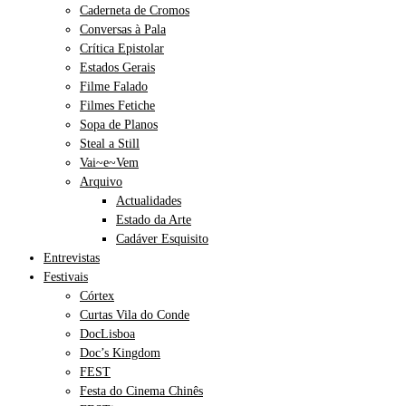
Caderneta de Cromos
Conversas à Pala
Crítica Epistolar
Estados Gerais
Filme Falado
Filmes Fetiche
Sopa de Planos
Steal a Still
Vai~e~Vem
Arquivo
Actualidades
Estado da Arte
Cadáver Esquisito
Entrevistas
Festivais
Córtex
Curtas Vila do Conde
DocLisboa
Doc’s Kingdom
FEST
Festa do Cinema Chinês