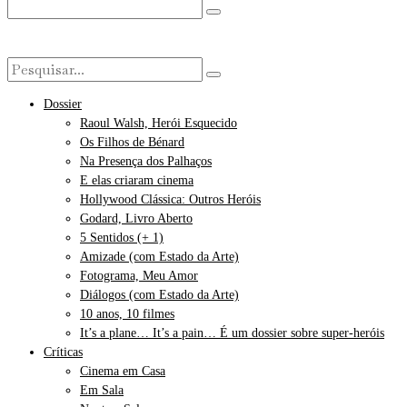
Dossier
Raoul Walsh, Herói Esquecido
Os Filhos de Bénard
Na Presença dos Palhaços
E elas criaram cinema
Hollywood Clássica: Outros Heróis
Godard, Livro Aberto
5 Sentidos (+ 1)
Amizade (com Estado da Arte)
Fotograma, Meu Amor
Diálogos (com Estado da Arte)
10 anos, 10 filmes
It’s a plane… It’s a pain… É um dossier sobre super-heróis
Críticas
Cinema em Casa
Em Sala