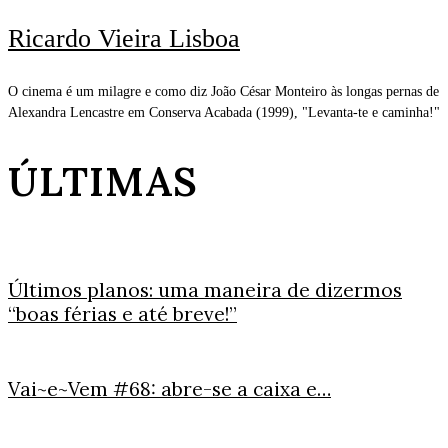
Ricardo Vieira Lisboa
O cinema é um milagre e como diz João César Monteiro às longas pernas de
Alexandra Lencastre em Conserva Acabada (1999), "Levanta-te e caminha!"
ÚLTIMAS
Últimos planos: uma maneira de dizermos
“boas férias e até breve!”
Vai~e~Vem #68: abre-se a caixa e…