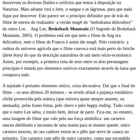
descrevem os diversos fluídos e orifícios que temos à disposição na
Natureza. Mais adiante virá o leite, o sangue e as lágrimas, para que nada
fique por descrever. Este parece ser o princípio definidor por de trás do
filme de estreia do realizador: a versão
rough
do “melodrama delicodoce”
do outro Lee… Ang Lee,
Brokeback Mountain
(O Segredo de Brokeback
Mountain, 2005). O problema está em que nem o filme de Ang era
delicodoce, nem o filme de Francis é assim tão
rough
. Pelo contrário: a
rudeza do universo agrícola que o filme convoca está mais perto do fetiche
(farm boys)
do que da descrição naturalista de um meio sócio-económico.
Assim, por exemplo, a primeira cena de sexo entre os dois personagens
principais é tintada por elementos oníricos exactamente através da lama que
conspurca tudo.
A sujidade é portanto elemento cénico, coisa decorativa. Daí que o final do
filme – os seus últimos 20 minutos – se revele afinal a pujança romântico-
cliché promovida pela música (que estivera quase sempre ausente, ou
atenuada), pelas frases feitas, pelo choro e pelo
happy ending
. Tudo coisas
que o outro Lee sabia, e muito bem, deixar de parte. Fica-me, no entanto,
uma imagem do filme que vale pela sua força simbólica: um carneiro
nasceu debilitado e necessita de uma manta para se manter quente; outro
carneiro morreu, do seu cadáver extrai-se o pêlo que serve de casaco ao
primeiro. Um carneiro com pêlo de outro carneiro, como que escondido