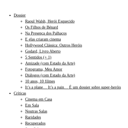
Dossier
Raoul Walsh, Herói Esquecido
Os Filhos de Bénard
Na Presença dos Palhaços
E elas criaram cinema
Hollywood Clássica: Outros Heróis
Godard, Livro Aberto
5 Sentidos (+ 1)
Amizade (com Estado da Arte)
Fotograma, Meu Amor
Diálogos (com Estado da Arte)
10 anos, 10 filmes
It’s a plane… It’s a pain… É um dossier sobre super-heróis
Críticas
Cinema em Casa
Em Sala
Noutras Salas
Raridades
Recuperados