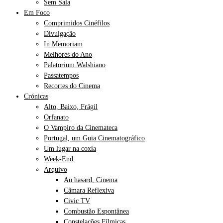
Sem Sala
Em Foco
Comprimidos Cinéfilos
Divulgação
In Memoriam
Melhores do Ano
Palatorium Walshiano
Passatempos
Recortes do Cinema
Crónicas
Alto, Baixo, Frágil
Orfanato
O Vampiro da Cinemateca
Portugal, um Guia Cinematográfico
Um lugar na coxia
Week-End
Arquivo
Au hasard, Cinema
Câmara Reflexiva
Civic TV
Combustão Espontânea
Constelações Fílmicas