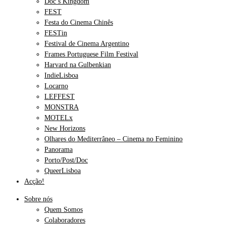
Doc’s Kingdom
FEST
Festa do Cinema Chinês
FESTin
Festival de Cinema Argentino
Frames Portuguese Film Festival
Harvard na Gulbenkian
IndieLisboa
Locarno
LEFFEST
MONSTRA
MOTELx
New Horizons
Olhares do Mediterrâneo – Cinema no Feminino
Panorama
Porto/Post/Doc
QueerLisboa
Acção!
Sobre nós
Quem Somos
Colaboradores