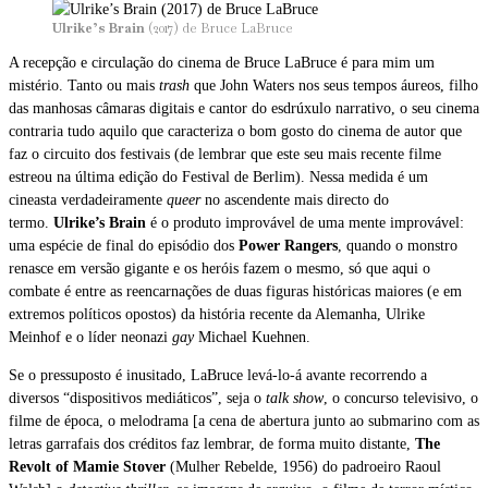
Ulrike’s Brain
(2017) de Bruce LaBruce
A recepção e circulação do cinema de Bruce LaBruce é para mim um
mistério. Tanto ou mais
trash
que John Waters nos seus tempos áureos, filho
das manhosas câmaras digitais e cantor do esdrúxulo narrativo, o seu cinema
contraria tudo aquilo que caracteriza o bom gosto do cinema de autor que
faz o circuito dos festivais (de lembrar que este seu mais recente filme
estreou na última edição do Festival de Berlim). Nessa medida é um
cineasta verdadeiramente
queer
no ascendente mais directo do
termo.
Ulrike’s Brain
é o produto improvável de uma mente improvável:
uma espécie de final do episódio dos
Power Rangers
, quando o monstro
renasce em versão gigante e os heróis fazem o mesmo, só que aqui o
combate é entre as reencarnações de duas figuras históricas maiores (e em
extremos políticos opostos) da história recente da Alemanha, Ulrike
Meinhof e o líder neonazi
gay
Michael Kuehnen.
Se o pressuposto é inusitado, LaBruce levá-lo-á avante recorrendo a
diversos “dispositivos mediáticos”, seja o
talk show
, o concurso televisivo, o
filme de época, o melodrama [a cena de abertura junto ao submarino com as
letras garrafais dos créditos faz lembrar, de forma muito distante,
The
Revolt of Mamie Stover
(Mulher Rebelde, 1956) do padroeiro Raoul