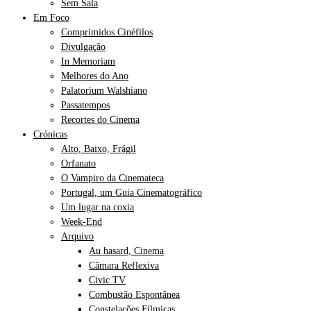
Sem Sala
Em Foco
Comprimidos Cinéfilos
Divulgação
In Memoriam
Melhores do Ano
Palatorium Walshiano
Passatempos
Recortes do Cinema
Crónicas
Alto, Baixo, Frágil
Orfanato
O Vampiro da Cinemateca
Portugal, um Guia Cinematográfico
Um lugar na coxia
Week-End
Arquivo
Au hasard, Cinema
Câmara Reflexiva
Civic TV
Combustão Espontânea
Constelações Fílmicas