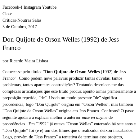
Facebook-f
Instagram
Youtube
Close
Críticas
·
Noutras Salas
3 de Outubro, 2017
Don Quijote de Orson Welles (1992) de Jess
Franco
por
Ricardo Vieira Lisboa
Comece-se pelo título: “
Don Quijote de Orson Welles
(1992) de Jess
Franco”. Como podem nove palavras produzir tantas dúvidas, tantos
problemas, tantas aparentes contradições? Tentando desenlear-me das
complexas articulações que este título produz aponto armas primeiramente à
preposição repetida, “de”. Usada no modo presente “de” significa
procedência, logo “Don Quijote” origina em “Orson Welles”, mas também
“Don Quijote de Orson Welles” origina em Jess Franco. Confusos? O passo
seguinte ajudará a explicar melhor a anterior
mise en abyme
de
procedências.
Em “1992” já estava “Orson Welles” enterrado há sete anos e
“Don Quijote” foi (e é) um dos filmes que o realizador deixou inacabados.
Logo, provém de “Jess Franco” a tentativa de terminar esse projecto,