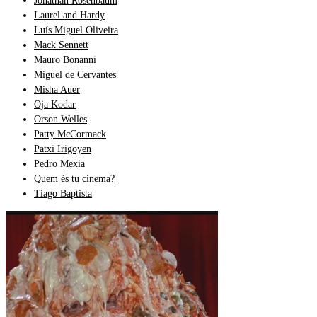
Jonathan Rosenbaum
Laurel and Hardy
Luís Miguel Oliveira
Mack Sennett
Mauro Bonanni
Miguel de Cervantes
Misha Auer
Oja Kodar
Orson Welles
Patty McCormack
Patxi Irigoyen
Pedro Mexia
Quem és tu cinema?
Tiago Baptista