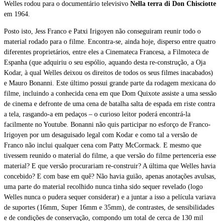
Welles rodou para o documentário televisivo
Nella terra di Don Chisciotte
em 1964.
Posto isto, Jess Franco e Patxi Irigoyen não conseguiram reunir todo o
material rodado para o filme. Encontra-se, ainda hoje, disperso entre quatro
diferentes proprietários, entre eles a Cinemateca Francesa, a Filmoteca de
Espanha (que adquiriu o seu espólio, aquando desta re-construção, a Oja
Kodar, à qual Welles deixou os direitos de todos os seus filmes inacabados)
e Mauro Bonanni. Este último possui grande parte da rodagem mexicana do
filme, incluindo a conhecida cena em que Dom Quixote assiste a uma sessão
de cinema e defronte de uma cena de batalha salta de espada em riste contra
a tela, rasgando-a em pedaços – o curioso leitor poderá encontrá-la
facilmente no Youtube. Bonanni não quis participar no esforço de Franco-
Irigoyen por um desaguisado legal com Kodar e como tal a versão de
Franco não inclui qualquer cena com Patty McCormack. E mesmo que
tivessem reunido o material do filme, a que versão do filme pertenceria esse
material? E que versão procurariam re-construir? A última que Welles havia
concebido? E com base em quê? Não havia guião, apenas anotações avulsas,
uma parte do material recolhido nunca tinha sido sequer revelado (logo
Welles nunca o pudera sequer considerar) e a juntar a isso a película variava
de suportes (16mm, Super 16mm e 35mm), de contrastes, de sensibilidades
e de condições de conservação, compondo um total de cerca de 130 mil