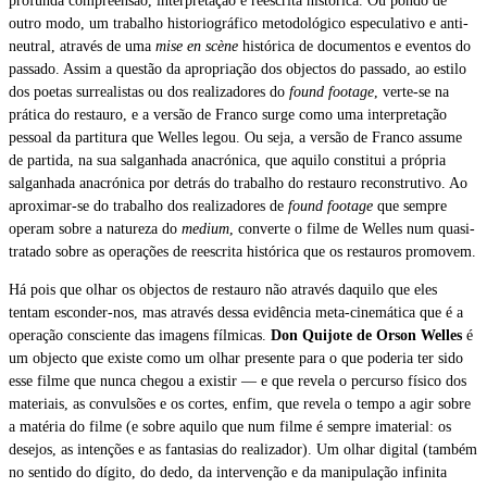
profunda compreensão, interpretação e reescrita histórica. Ou pondo de
outro modo, um trabalho historiográfico metodológico especulativo e anti-
neutral, através de uma
mise en scène
histórica de documentos e eventos do
passado. Assim a questão da apropriação dos objectos do passado, ao estilo
dos poetas surrealistas ou dos realizadores do
found footage
, verte-se na
prática do restauro, e a versão de Franco surge como uma interpretação
pessoal da partitura que Welles legou. Ou seja, a versão de Franco assume
de partida, na sua salganhada anacrónica, que aquilo constitui a própria
salganhada anacrónica por detrás do trabalho do restauro reconstrutivo. Ao
aproximar-se do trabalho dos realizadores de
found footage
que sempre
operam sobre a natureza do
medium
, converte o filme de Welles num quasi-
tratado sobre as operações de reescrita histórica que os restauros promovem.
Há pois que olhar os objectos de restauro não através daquilo que eles
tentam esconder-nos, mas através dessa evidência meta-cinemática que é a
operação consciente das imagens fílmicas.
Don Quijote de Orson Welles
é
um objecto que existe como um olhar presente para o que poderia ter sido
esse filme que nunca chegou a existir — e que revela o percurso físico dos
materiais, as convulsões e os cortes, enfim, que revela o tempo a agir sobre
a matéria do filme (e sobre aquilo que num filme é sempre imaterial: os
desejos, as intenções e as fantasias do realizador). Um olhar digital (também
no sentido do dígito, do dedo, da intervenção e da manipulação infinita