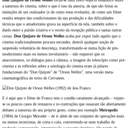
Don Quijote de Orson Welles
torna-se num tosco objecto ensaístico sobre
a natureza do cinema, sobre o que é isso da autoria, de que são feitas as
intenções de um realizador (e de como estas evoluem), de como um filme
resulta sempre das condicionantes da sua produção e das dificuldades
técnicas que o amadorismo grava na superfície da tela, também sobre o
duelo entre a pulsão criativa e o receio da recepção pública e tantas outras
coisas.
Don Quijote de Orson Welles
acaba por expor tudo aquilo que o
cinema tradicionalmente procura esconder, destrói qualquer noção de
suspensão voluntária de descrença, transformando-se numa lição de pós-
modernismo mais ou menos involuntário – não esquecer que os
anacronismos, os diálogos para a câmara, a imagem do telescópio
como pré-
cinema e as reflexões sobre a ontologia do cinema eram já pilares
fundacionais do “Don Quijote” de “Orson Welles”, uma versão meta-
cinematográfica do texto de Cervantes.
E é aqui que o filme de Franco tem o condão raramente alcançado – vejam-
se os poucos casos de restauros e re-contruções que ousaram tão abertamente
debater a natureza do seu próprio gesto, como por exemplo
Metropolis
(1984) de Giorgio Moroder – de ir além de um conjunto de operações mais
ou menos tecnicistas, de corta e cola, convertendo-se num trabalho de