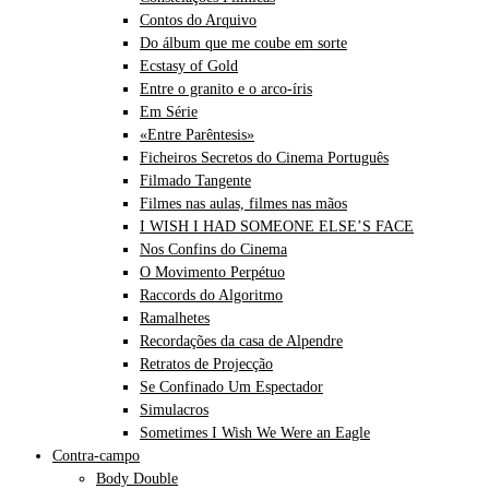
Contos do Arquivo
Do álbum que me coube em sorte
Ecstasy of Gold
Entre o granito e o arco-íris
Em Série
«Entre Parêntesis»
Ficheiros Secretos do Cinema Português
Filmado Tangente
Filmes nas aulas, filmes nas mãos
I WISH I HAD SOMEONE ELSE’S FACE
Nos Confins do Cinema
O Movimento Perpétuo
Raccords do Algoritmo
Ramalhetes
Recordações da casa de Alpendre
Retratos de Projecção
Se Confinado Um Espectador
Simulacros
Sometimes I Wish We Were an Eagle
Contra-campo
Body Double