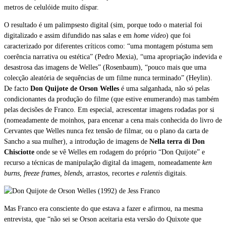
metros de celulóide muito díspar.
O resultado é um palimpsesto digital (sim, porque todo o material foi
digitalizado e assim difundido nas salas e em
home video
) que foi
caracterizado por diferentes críticos como: “uma montagem póstuma sem
coerência narrativa ou estética” (Pedro Mexia), “uma apropriação indevida e
desastrosa das imagens de Welles” (Rosenbaum), “pouco mais que uma
colecção aleatória de sequências de um filme nunca terminado” (Heylin).
De facto
Don Quijote de Orson Welles
é uma salganhada, não só pelas
condicionantes da produção do filme (que estive enumerando) mas também
pelas decisões de Franco. Em especial, acrescentar imagens rodadas por si
(nomeadamente de moinhos, para encenar a cena mais conhecida do livro de
Cervantes que Welles nunca fez tensão de filmar, ou o plano da carta de
Sancho a sua mulher), a introdução de imagens de
Nella terra di Don
Chisciotte
onde se vê Welles em rodagem do próprio “Don Quijote” e
recurso a técnicas de manipulação digital da imagem, nomeadamente
ken
burns
,
freeze frames, blends,
arrastos, recortes
e ralentis
digitais.
Mas Franco era consciente do que estava a fazer e afirmou, na mesma
entrevista, que “não sei se Orson aceitaria esta versão do Quixote que