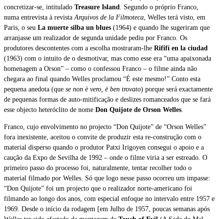
concretizar-se, intitulado
Treasure Island
. Segundo o próprio Franco,
numa entrevista à revista
Arquivos de la Filmoteca
, Welles terá visto, em
Paris, o seu
La muerte silba un blues
(1964) e quando lhe sugeriram que
arranjasse um realizador de segunda unidade pediu por Franco. Os
produtores descontentes com a escolha mostraram-lhe
Rififí en la ciudad
(1963) com o intuito de o desmotivar, mas como esse era “uma apaixonada
homenagem a Orson” – como o confessou Franco – o filme ainda não
chegara ao final quando Welles proclamou “É este mesmo!” Conto esta
pequena anedota (que
se non è vero, è ben trovato
) porque será exactamente
de pequenas formas de auto-mitificação e deslizes romanceados que se fará
esse objecto heteróclito de nome
Don Quijote de Orson Welles
.
Franco, cujo envolvimento no projecto “Don Quijote” de “Orson Welles”
fora inexistente, aceitou o convite de produzir esta re-construção com o
material disperso quando o produtor Patxi Irigoyen consegui o apoio e a
caução da Expo de Sevilha de 1992 – onde o filme viria a ser estreado. O
primeiro passo do processo foi, naturalmente, tentar recolher todo o
material filmado por Welles. Só que logo nesse passo ocorreu um impasse:
“Don Quijote” foi um projecto que o realizador norte-americano foi
filmando ao longo dos anos, com especial enfoque no intervalo entre 1957 e
1969. Desde o início da rodagem [em Julho de 1957, poucas semanas após