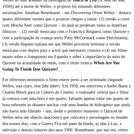
Welles ter sido afastado da montagem de
Touch of Evil
(A Sede do Mal,
1958)] até à morte de Welles, o projecto foi tomando diferentes
encarnações. Jonathan Rosenbaum – em
Discovering Orson Welles
– destaca
quatro diferentes versões que o projecto chegou a tomar: (1) versão a cores
com Mischa Auer como Quixote – da qual se perderam todos os materiais
fílmicos –, (2) versão mexicana com o Francisco Reiguera como Quixote e
com a participação da criança-actriz Patty McCormack como Dulcie(neia),
(3) versão hispano-italiana em que Welles procurou terminar a versão
mexicana com duplos para a actriz que entretanto crescera e (4) um filme-
ensaio sobre o franquismo em Espanha e sobre a importância do mito de
Quixote na actualidade de então, com o título irónico
When Are You
Going To Finish Don Quixote?
.
Em diferentes momentos o filme esteve perto a ser terminado (segundo
Welles, está claro, esse
fake faker
). Em 1958, em entrevista a André Bazin e
Charles Bitsch para os
Cahiers du Cinéma
, o realizador referia que o filme
já contava com uma hora e um quarto, faltando apenas rodar um quarto de
hora referente ao desastre nuclear com uma bomba de hidrogénio que ainda
não havia sido filmado – sim, desde o primeiro momento o Quixote de
Welles seria um objecto anacrónico que colocava o personagem no mundo
dos nossos dias, com a Guerra Fria em pano de fundo, as idas à Lua, a
televisão e demais temores dos anos 1960. Rosenbaum, por sua vez, refere