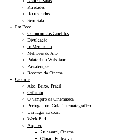
Noutras Salas
Raridades
Recuperados
Sem Sala
Em Foco
Comprimidos Cinéfilos
Divulgação
In Memoriam
Melhores do Ano
Palatorium Walshiano
Passatempos
Recortes do Cinema
Crónicas
Alto, Baixo, Frágil
Orfanato
O Vampiro da Cinemateca
Portugal, um Guia Cinematográfico
Um lugar na coxia
Week-End
Arquivo
Au hasard, Cinema
Câmara Reflexiva