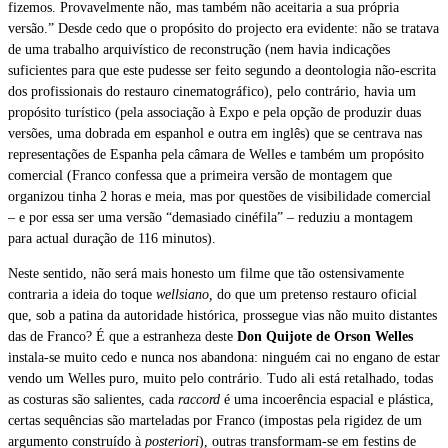
fizemos. Provavelmente não, mas também não aceitaria a sua própria
versão.” Desde cedo que o propósito do projecto era evidente: não se tratava
de uma trabalho arquivístico de reconstrução (nem havia indicações
suficientes para que este pudesse ser feito segundo a deontologia não-escrita
dos profissionais do restauro cinematográfico), pelo contrário, havia um
propósito turístico (pela associação à Expo e pela opção de produzir duas
versões, uma dobrada em espanhol e outra em inglês) que se centrava nas
representações de Espanha pela câmara de Welles e também um propósito
comercial (Franco confessa que a primeira versão de montagem que
organizou tinha 2 horas e meia, mas por questões de visibilidade comercial
– e por essa ser uma versão “demasiado cinéfila” – reduziu a montagem
para actual duração de 116 minutos).
Neste sentido, não será mais honesto um filme que tão ostensivamente
contraria a ideia do toque
wellsiano,
do que um pretenso restauro oficial
que, sob a patina da autoridade histórica, prossegue vias não muito distantes
das de Franco? É que a estranheza deste
Don Quijote de Orson Welles
instala-se muito cedo e nunca nos abandona: ninguém cai no engano de estar
vendo um Welles puro, muito pelo contrário. Tudo ali está retalhado, todas
as costuras são salientes, cada
raccord
é uma incoerência espacial e plástica,
certas sequências são marteladas por Franco (impostas pela rigidez de um
argumento construído à
posteriori
), outras transformam-se em festins de