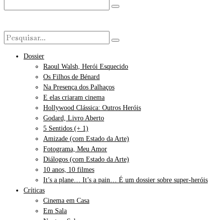
Dossier
Raoul Walsh, Herói Esquecido
Os Filhos de Bénard
Na Presença dos Palhaços
E elas criaram cinema
Hollywood Clássica: Outros Heróis
Godard, Livro Aberto
5 Sentidos (+ 1)
Amizade (com Estado da Arte)
Fotograma, Meu Amor
Diálogos (com Estado da Arte)
10 anos, 10 filmes
It’s a plane… It’s a pain… É um dossier sobre super-heróis
Críticas
Cinema em Casa
Em Sala