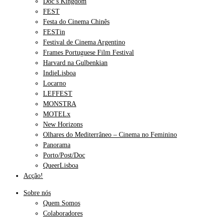
Doc’s Kingdom
FEST
Festa do Cinema Chinês
FESTin
Festival de Cinema Argentino
Frames Portuguese Film Festival
Harvard na Gulbenkian
IndieLisboa
Locarno
LEFFEST
MONSTRA
MOTELx
New Horizons
Olhares do Mediterrâneo – Cinema no Feminino
Panorama
Porto/Post/Doc
QueerLisboa
Acção!
Sobre nós
Quem Somos
Colaboradores