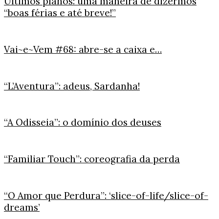
Últimos planos: uma maneira de dizermos
“boas férias e até breve!”
Vai~e~Vem #68: abre-se a caixa e…
“L’Aventura”: adeus, Sardanha!
“A Odisseia”: o domínio dos deuses
“Familiar Touch”: coreografia da perda
“O Amor que Perdura”: ‘slice-of-life/slice-of-
dreams’