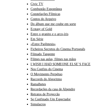
Civic TV
Combustão Espontânea
Constelações Fílmicas
Contos do Arquivo
Do álbum que me coube em sorte
Ecstasy of Gold
Entre o granito e o arco-íris
Em Série
«Entre Parêntesis»
Ficheiros Secretos do Cinema Português
Filmado Tangente
Filmes nas aulas, filmes nas mãos
I WISH I HAD SOMEONE ELSE’S FACE
Nos Confins do Cinema
O Movimento Perpétuo
Raccords do Algoritmo
Ramalhetes
Recordações da casa de Alpendre
Retratos de Projecção
Se Confinado Um Espectador
Simulacros