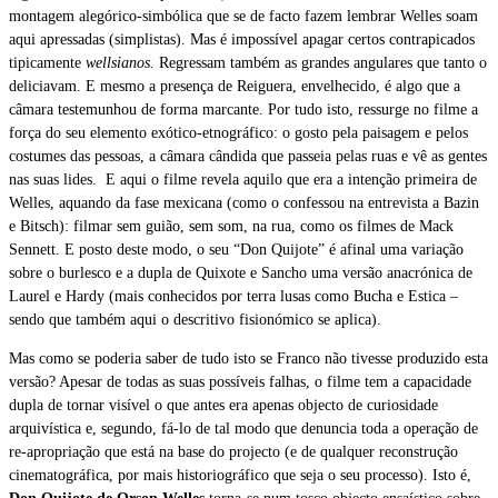
montagem alegórico-simbólica que se de facto fazem lembrar Welles soam
aqui apressadas (simplistas). Mas é impossível apagar certos contrapicados
tipicamente
wellsianos.
Regressam também as grandes angulares que tanto o
deliciavam. E mesmo a presença de Reiguera, envelhecido, é algo que a
câmara testemunhou de forma marcante. Por tudo isto, ressurge no filme a
força do seu elemento exótico-etnográfico: o gosto pela paisagem e pelos
costumes das pessoas, a câmara cândida que passeia pelas ruas e vê as gentes
nas suas lides.
E aqui o filme revela aquilo que era a intenção primeira de
Welles, aquando da fase mexicana (como o confessou na entrevista a Bazin
e Bitsch): filmar sem guião, sem som, na rua, como os filmes de Mack
Sennett. E posto deste modo, o seu “Don Quijote” é afinal uma variação
sobre o burlesco e a dupla de Quixote e Sancho uma versão anacrónica de
Laurel e Hardy (mais conhecidos por terra lusas como Bucha e Estica –
sendo que também aqui o descritivo fisionómico se aplica).
Mas como se poderia saber de tudo isto se Franco não tivesse produzido esta
versão? Apesar de todas as suas possíveis falhas, o filme tem a capacidade
dupla de tornar visível o que antes era apenas objecto de curiosidade
arquivística e, segundo, fá-lo de tal modo que denuncia toda a operação de
re-apropriação que está na base do projecto (e de qualquer reconstrução
cinematográfica, por mais historiográfico que seja o seu processo). Isto é,