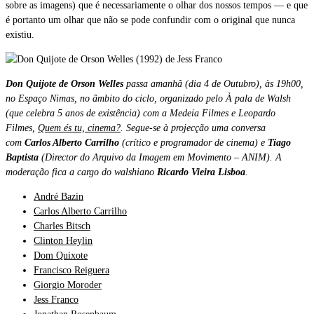
sobre as imagens) que é necessariamente o olhar dos nossos tempos — e que
é portanto um olhar que não se pode confundir com o original que nunca
existiu.
Don Quijote de Orson Welles
passa amanhã (dia 4 de Outubro), às 19h00,
no Espaço Nimas, no âmbito do ciclo, organizado pelo À pala de Walsh
(que celebra 5 anos de existência) com a Medeia Filmes e Leopardo
Filmes,
Quem és tu, cinema?
.
Segue-se à projecção uma conversa
com
Carlos Alberto Carrilho
(crítico e programador de cinema) e
Tiago
Baptista
(Director do Arquivo da Imagem em Movimento – ANIM). A
moderação fica a cargo do walshiano
Ricardo Vieira Lisboa
.
André Bazin
Carlos Alberto Carrilho
Charles Bitsch
Clinton Heylin
Dom Quixote
Francisco Reiguera
Giorgio Moroder
Jess Franco