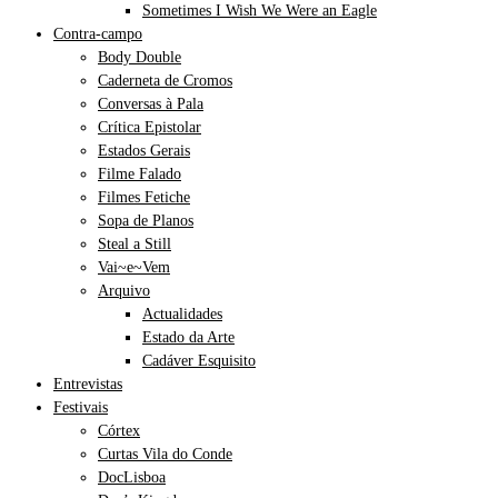
Sometimes I Wish We Were an Eagle
Contra-campo
Body Double
Caderneta de Cromos
Conversas à Pala
Crítica Epistolar
Estados Gerais
Filme Falado
Filmes Fetiche
Sopa de Planos
Steal a Still
Vai~e~Vem
Arquivo
Actualidades
Estado da Arte
Cadáver Esquisito
Entrevistas
Festivais
Córtex
Curtas Vila do Conde
DocLisboa