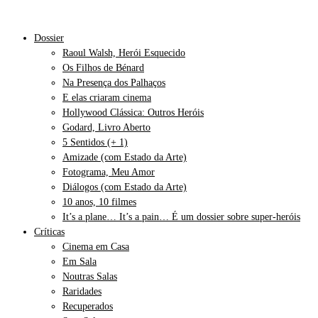
Dossier
Raoul Walsh, Herói Esquecido
Os Filhos de Bénard
Na Presença dos Palhaços
E elas criaram cinema
Hollywood Clássica: Outros Heróis
Godard, Livro Aberto
5 Sentidos (+ 1)
Amizade (com Estado da Arte)
Fotograma, Meu Amor
Diálogos (com Estado da Arte)
10 anos, 10 filmes
It’s a plane… It’s a pain… É um dossier sobre super-heróis
Críticas
Cinema em Casa
Em Sala
Noutras Salas
Raridades
Recuperados