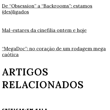
De “Obsession” a “Backrooms”: estamos
(des)ligados
Mal-estares da cinefilia ontem e hoje
“MegaDoc”: no coração de um rodagem mega
caótica
ARTIGOS
RELACIONADOS
CRÍTICAS
·
EM SALA