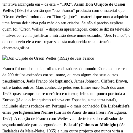
tentativa alcançada em – cá está – “1992”. Assim
Don Quijote de Orson
Welles
(1992) é a versão que “Jess Franco” produziu com o material que
“Orson Welles” rodou do seu “Don Quijote” – material que nunca adquiriu
uma forma definitiva pela mão do seu criador. Se não é preciso explicar
quem foi “Orson Welles” – dispensa apresentações, como se diz na televisão
– talvez convenha justificar a intrusão desse nome estranho, “Jess Franco”, e
de como veio ele a encarregar-se desta malquerida re-construção
cinematográfica.
Franco foi um dos mais prolixos realizadores do mundo. Conta com cerca
de 200 títulos assinados em seu nome, ou com algum dos seus outros
pseudónimos, Jesús Franco (de baptismo), James Johnson, Clifford Brown,
entre tantos outros. Mais conhecido pelos seus filmes
euro trash
dos anos
1970, quase sempre entre o erótico e o terror, feitos um pouco por toda a
Europa (já que o franquismo reinava em Espanha, a sua terra natal),
incluindo alguns rodados em Portugal – o mais conhecido
Die Liebesbriefe
einer portugiesischen Nonne
(Cartas de Amor de uma Freira Portuguesa,
1977). A relação de Franco com Welles vem deste ter sido realizador de
segunda unidade para o segundo em
Falstaff (Chimes at Midnight)
(As
Badaladas da Meia-Noite, 1965) e num outro projecto que nunca viria a