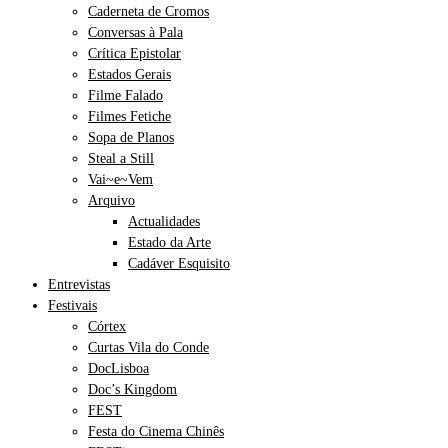
Caderneta de Cromos
Conversas à Pala
Crítica Epistolar
Estados Gerais
Filme Falado
Filmes Fetiche
Sopa de Planos
Steal a Still
Vai~e~Vem
Arquivo
Actualidades
Estado da Arte
Cadáver Esquisito
Entrevistas
Festivais
Córtex
Curtas Vila do Conde
DocLisboa
Doc’s Kingdom
FEST
Festa do Cinema Chinês