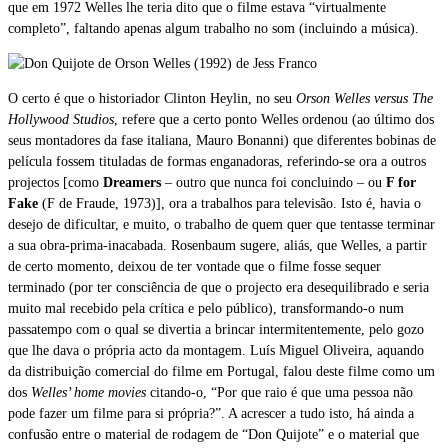
que em 1972 Welles lhe teria dito que o filme estava “virtualmente
completo”, faltando apenas algum trabalho no som (incluindo a música).
O certo é que o historiador Clinton Heylin, no seu
Orson Welles versus The
Hollywood Studios
, refere que a certo ponto Welles ordenou (ao último dos
seus montadores da fase italiana, Mauro Bonanni) que diferentes bobinas de
película fossem tituladas de formas enganadoras, referindo-se ora a outros
projectos [como
Dreamers
– outro que nunca foi concluindo – ou
F for
Fake
(F de Fraude, 1973)], ora a trabalhos para televisão. Isto é, havia o
desejo de dificultar, e muito, o trabalho de quem quer que tentasse terminar
a sua obra-prima-inacabada. Rosenbaum sugere, aliás, que Welles, a partir
de certo momento, deixou de ter vontade que o filme fosse sequer
terminado (por ter consciência de que o projecto era desequilibrado e seria
muito mal recebido pela crítica e pelo público), transformando-o num
passatempo com o qual se divertia a brincar intermitentemente, pelo gozo
que lhe dava o própria acto da montagem. Luís Miguel Oliveira, aquando
da distribuição comercial do filme em Portugal, falou deste filme como um
dos
Welles’ home movies
citando-o, “Por que raio é que uma pessoa não
pode fazer um filme para si própria?”. A acrescer a tudo isto, há ainda a
confusão entre o material de rodagem de “Don Quijote” e o material que