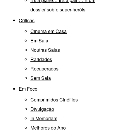
It’s a plane… It’s a pain… É um
dossier sobre super-heróis
Críticas
Cinema em Casa
Em Sala
Noutras Salas
Raridades
Recuperados
Sem Sala
Em Foco
Comprimidos Cinéfilos
Divulgação
In Memoriam
Melhores do Ano