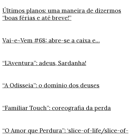
Últimos planos: uma maneira de dizermos
“boas férias e até breve!”
Vai~e~Vem #68: abre-se a caixa e…
“L’Aventura”: adeus, Sardanha!
“A Odisseia”: o domínio dos deuses
“Familiar Touch”: coreografia da perda
“O Amor que Perdura”: ‘slice-of-life/slice-of-