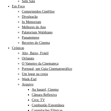
Sem Sala
Em Foco
Comprimidos Cinéfilos
Divulgação
In Memoriam
Melhores do Ano
Palatorium Walshiano
Passatempos
Recortes do Cinema
Crónicas
Alto, Baixo, Frágil
Orfanato
O Vampiro da Cinemateca
Portugal, um Guia Cinematográfico
Um lugar na coxia
Week-End
Arquivo
Au hasard, Cinema
Câmara Reflexiva
Civic TV
Combustão Espontânea
Constelações Fílmicas