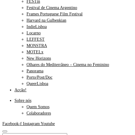
FESTin
Festival de Cinema Argentino
Frames Portuguese Film Festival
Harvard na Gulbenkian
IndieLisboa
Locarno
LEFFEST
MONSTRA
MOTELx
New Horizons
Olhares do Mediterrâneo – Cinema no Feminino
Panorama
Porto/Post/Doc
QueerLisboa
Acção!
Sobre nós
Quem Somos
Colaboradores
Facebook-f
Instagram
Youtube