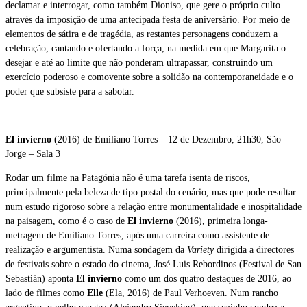
declamar e interrogar, como também Dioniso, que gere o próprio culto
através da imposição de uma antecipada festa de aniversário. Por meio de
elementos de sátira e de tragédia, as restantes personagens conduzem a
celebração, cantando e ofertando a força, na medida em que Margarita o
desejar e até ao limite que não ponderam ultrapassar, construindo um
exercício poderoso e comovente sobre a solidão na contemporaneidade e o
poder que subsiste para a sabotar.
El invierno
(2016) de Emiliano Torres – 12 de Dezembro, 21h30, São
Jorge – Sala 3
Rodar um filme na Patagónia não é uma tarefa isenta de riscos,
principalmente pela beleza de tipo postal do cenário, mas que pode resultar
num estudo rigoroso sobre a relação entre monumentalidade e inospitalidade
na paisagem, como é o caso de
El invierno
(2016), primeira longa-
metragem de Emiliano Torres, após uma carreira como assistente de
realização e argumentista. Numa sondagem da
Variety
dirigida a directores
de festivais sobre o estado do cinema, José Luis Rebordinos (Festival de San
Sebastián) aponta
El invierno
como um dos quatro destaques de 2016, ao
lado de filmes como
Elle
(Ela, 2016) de Paul Verhoeven. Num rancho