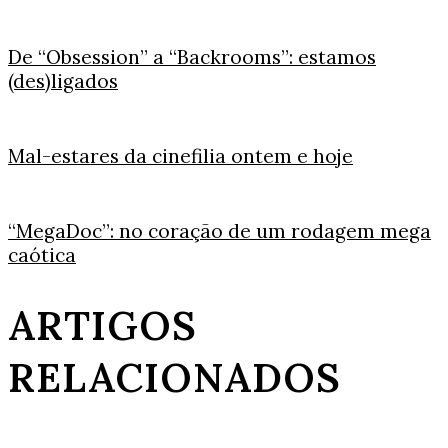
De “Obsession” a “Backrooms”: estamos
(des)ligados
Mal-estares da cinefilia ontem e hoje
“MegaDoc”: no coração de um rodagem mega
caótica
ARTIGOS
RELACIONADOS