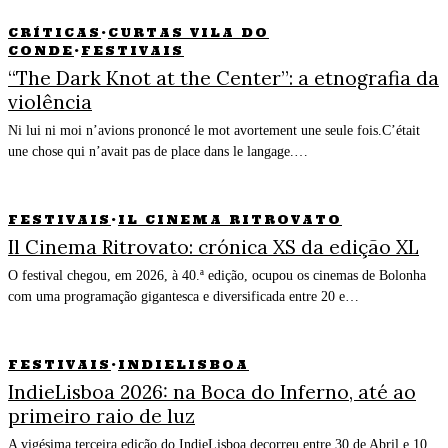
CRÍTICAS
·
CURTAS VILA DO
CONDE
·
FESTIVAIS
“The Dark Knot at the Center”: a etnografia da
violência
Ni lui ni moi n’avions prononcé le mot avortement une seule fois.C’était
une chose qui n’avait pas de place dans le langage.…
FESTIVAIS
·
IL CINEMA RITROVATO
Il Cinema Ritrovato: crónica XS da edição XL
O festival chegou, em 2026, à 40.ª edição, ocupou os cinemas de Bolonha
com uma programação gigantesca e diversificada entre 20 e…
FESTIVAIS
·
INDIELISBOA
IndieLisboa 2026: na Boca do Inferno, até ao
primeiro raio de luz
A vigésima terceira edição do IndieLisboa decorreu entre 30 de Abril e 10