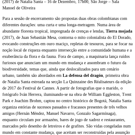
(2017) de Natalia Santa – 16 de Dezembro, 17h00, São Jorge – Sala
Manoel de Oliveira
Para a sessão de encerramento são propostas duas obras colombianas com
diferentes durações: uma curta e uma longa-metragem. Numa área de
abundante floresta tropical, impregnada de crenças e lendas,
Tierra mojada
(2017), de Juan Sebastián Mesa, contorna o mito colonialista do El Dorado,
evocando construções em ouro maciço, repletas de tesouros, para se focar na
noção local de riqueza enquanto intersecção entre a comunidade humana e a
exuberância da flora e da fauna. Fora de campo, a maquinaria lança ruídos
furiosos que anunciam um mundo em mudança e assombram o futuro da
biodiversidade, temas que, ainda que deslocalizados para um cenário
urbano, também são abordados em
La defensa del dragón
, primeira obra
de Natalia Santa estreada na secção La Quinzaine des Réalisateurs da edição
de 2017 do Festival de Cannes. A partir de fotografias que o marido, o
fotógrafo Iván Herrera, iluminando-se na obra de William Eggleston, Trent
Park e Joachim Brohm, captou no centro histórico de Bogotá, Natalia Santa
organiza estórias de sucessos passados e fracassos presentes de três velhos
amigos (Hernán Méndez, Manuel Navarro, Gonzalo Sagarmínaga),
enquanto circulam por armazéns, bares de jogo de xadrez e restaurantes,
marcados pelo desenho de letreiros e de grafites. São vidas congeladas num
mundo em constante mudança, que aceitam ser reconstruídas pela assunção