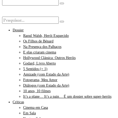
Dossier
Raoul Walsh, Herói Esquecido
Os Filhos de Bénard
Na Presença dos Palhaços
E elas criaram cinema
Hollywood Clássica: Outros Heróis
Godard, Livro Aberto
5 Sentidos (+ 1)
Amizade (com Estado da Arte)
Fotograma, Meu Amor
Diálogos (com Estado da Arte)
10 anos, 10 filmes
It’s a plane… It’s a pain… É um dossier sobre super-heróis
Críticas
Cinema em Casa
Em Sala