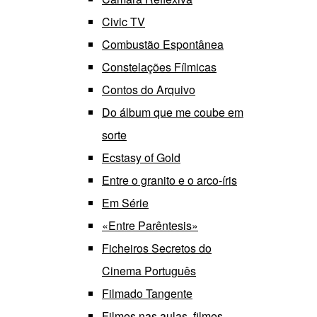
Civic TV
Combustão Espontânea
Constelações Fílmicas
Contos do Arquivo
Do álbum que me coube em
sorte
Ecstasy of Gold
Entre o granito e o arco-íris
Em Série
«Entre Parêntesis»
Ficheiros Secretos do
Cinema Português
Filmado Tangente
Filmes nas aulas, filmes