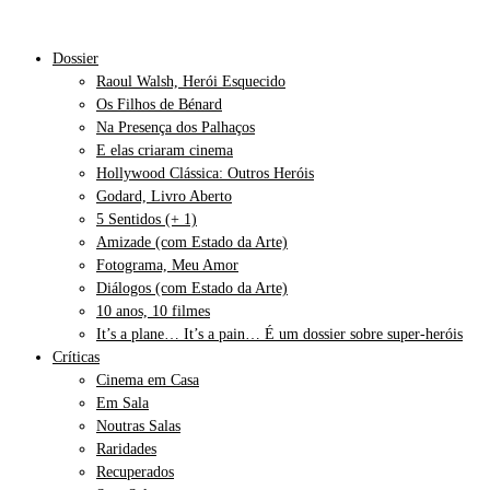
Dossier
Raoul Walsh, Herói Esquecido
Os Filhos de Bénard
Na Presença dos Palhaços
E elas criaram cinema
Hollywood Clássica: Outros Heróis
Godard, Livro Aberto
5 Sentidos (+ 1)
Amizade (com Estado da Arte)
Fotograma, Meu Amor
Diálogos (com Estado da Arte)
10 anos, 10 filmes
It’s a plane… It’s a pain… É um dossier sobre super-heróis
Críticas
Cinema em Casa
Em Sala
Noutras Salas
Raridades
Recuperados