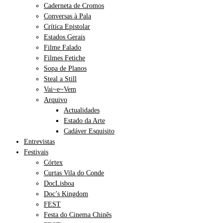
Caderneta de Cromos
Conversas à Pala
Crítica Epistolar
Estados Gerais
Filme Falado
Filmes Fetiche
Sopa de Planos
Steal a Still
Vai~e~Vem
Arquivo
Actualidades
Estado da Arte
Cadáver Esquisito
Entrevistas
Festivais
Córtex
Curtas Vila do Conde
DocLisboa
Doc’s Kingdom
FEST
Festa do Cinema Chinês