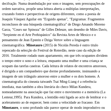
decifração. Numa deambulação por sons e imagens, sem preocupações de
ordem narrativa, propõe uma leitura aberta a múltiplas interpretações,
cruzando fontes e perspectivas de origens diferentes, como a poesia de
Joaquín Vásquez Aguilar em “Erguido apenas”, “Epigramas: Fragmentos
inconclusos de una búsqueda cinematográfica” de Diego Amando Moreno
Garza, “Cours sur Spinoza” de Gilles Deleuze, um desenho de Miles Davis,
“Serpiente en el Arte Prehispánico” da Revista Artes de Mexico e o
pensamento de Jean Epstein e Dziga Vertov sobre a linguagem
cinematográfica.
Minotauro
(2015) de Nicolás Pereda é outro titulo
repescado da selecção do Festival de Roterdão, neste caso da edição de
2016. Totalmente rodado num apartamento, em que três ocupantes dividem
o tempo entre o sono e a leitura, enquanto uma mulher e uma criança se
ocupam das tarefas caseiras. Cada leitura de relatos de encontros amorosos,
é dirigida a um companheiro que dorme profundamente, insinuando a
imagem de um triângulo amoroso entre a mulher e os dois homens. A
cinematografia do cineasta taiwanês Tsai Ming-Liang é a referência
imediata, mas também a obra literária do checo Milan Kundera,
nomeadamente na associação que faz entre o movimento e a memória (La
Lenteur,1995). Para Kundera, a lentidão está ligada ao acto de lembrar e o
aceleramento ao de esquecer, bem como a velocidade ao fracasso. Em
Minotauro
, o sono profundo não parece operar de modo improdutivo ou