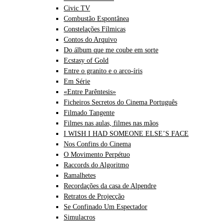
Civic TV
Combustão Espontânea
Constelações Fílmicas
Contos do Arquivo
Do álbum que me coube em sorte
Ecstasy of Gold
Entre o granito e o arco-íris
Em Série
«Entre Parêntesis»
Ficheiros Secretos do Cinema Português
Filmado Tangente
Filmes nas aulas, filmes nas mãos
I WISH I HAD SOMEONE ELSE’S FACE
Nos Confins do Cinema
O Movimento Perpétuo
Raccords do Algoritmo
Ramalhetes
Recordações da casa de Alpendre
Retratos de Projecção
Se Confinado Um Espectador
Simulacros