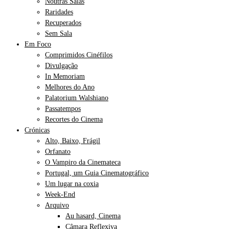
Noutras Salas
Raridades
Recuperados
Sem Sala
Em Foco
Comprimidos Cinéfilos
Divulgação
In Memoriam
Melhores do Ano
Palatorium Walshiano
Passatempos
Recortes do Cinema
Crónicas
Alto, Baixo, Frágil
Orfanato
O Vampiro da Cinemateca
Portugal, um Guia Cinematográfico
Um lugar na coxia
Week-End
Arquivo
Au hasard, Cinema
Câmara Reflexiva