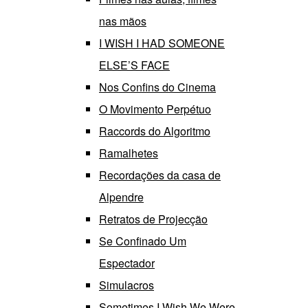
nas mãos
I WISH I HAD SOMEONE
ELSE’S FACE
Nos Confins do Cinema
O Movimento Perpétuo
Raccords do Algoritmo
Ramalhetes
Recordações da casa de
Alpendre
Retratos de Projecção
Se Confinado Um
Espectador
Simulacros
Sometimes I Wish We Were