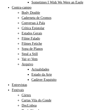
Sometimes I Wish We Were an Eagle
Contra-campo
Body Double
Caderneta de Cromos
Conversas à Pala
Crítica Epistolar
Estados Gerais
Filme Falado
Filmes Fetiche
Sopa de Planos
Steal a Still
Vai~e~Vem
Arquivo
Actualidades
Estado da Arte
Cadáver Esquisito
Entrevistas
Festivais
Córtex
Curtas Vila do Conde
DocLisboa