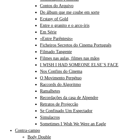
Contos do Arquivo
Do álbum que me coube em sorte
Ecstasy of Gold
Entre o granito e o arco-íris
Em Série
«Entre Parêntesis»
Ficheiros Secretos do Cinema Português
Filmado Tangente
Filmes nas aulas, filmes nas mãos
I WISH I HAD SOMEONE ELSE’S FACE
Nos Confins do Cinema
O Movimento Perpétuo
Raccords do Algoritmo
Ramalhetes
Recordações da casa de Alpendre
Retratos de Projecção
Se Confinado Um Espectador
Simulacros
Sometimes I Wish We Were an Eagle
Contra-campo
Body Double