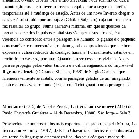
argentino, o velho capataz (Alejandro Sieveking), que sozinho conduz a
manutenção durante o Inverno, recebe a equipa que assegura as tarefas
temporárias até à mudança de estação. Antes de um novo Inverno chegar, o
capataz é substituído por um rapaz (Cristian Salguero) cuja soturnidade o
faz ressaltar do grupo. Numa narrativa mínima, em que as questões da
precariedade e dos impulsos capitalistas são apenas sussurrados, é a
violência do confronto entre a paisagem e o humano, o gigante e o pequeno,
o mensurável e o imensurável, o plano geral e o aproximado que melhor
expressa a vulnerabilidade da condição humana. Formalmente, estamos em
território do
western
, portanto. Quando a neve desce dos vizinhos Andes
para se propagar pelos vales, também é a calma enganadora do improvável
Il grande silenzio
(O Grande Silêncio, 1968) de Sergio Corbucci que
irremediavelmente se instala, com as paisagens geladas de um imaginado
Utah e o seu cavaleiro mudo (Jean-Louis Trintignant) como protagonista.
Minotauro
(2015) de Nicolás Pereda,
La tierra aún se mueve
(2017) de
Pablo Chavarría Gutiérrez – 14 de Dezembro, 19h00, São Jorge – Sala 3
Provavelmente um dos títulos mais experimentais propostos pela Mostra,
La
tierra aún se mueve
(2017) de Pablo Chavarría Gutiérrez é uma discussão
em torno da linguagem cinematográfica, dos seus códigos e modos de