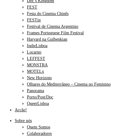
Doc’s Kingdom
FEST
Festa do Cinema Chinês
FESTin
Festival de Cinema Argentino
Frames Portuguese Film Festival
Harvard na Gulbenkian
IndieLisboa
Locarno
LEFFEST
MONSTRA
MOTELx
New Horizons
Olhares do Mediterrâneo – Cinema no Feminino
Panorama
Porto/Post/Doc
QueerLisboa
Acção!
Sobre nós
Quem Somos
Colaboradores