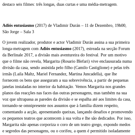
destaco seis filmes: três longas, duas curtas e uma média-metragem.
Adiós entusiasmo
(2017) de Vladimir Durán – 11 de Dezembro, 19h00,
São Jorge – Sala 3
O jovem realizador, produtor e actor Vladimir Durán assina a sua primeira
longa-metragem com
Adiós entusiasmo
(2017), estreada na secção Forum
da Berlinale 2017, a divisão mais aventureira do festival. Por um motivo
que o filme não revela, Margarita (Rosario Blefari) vive enclausurada numa
divisão da casa, sendo assistida pelo filho (Camilo Castiglione) e pelas três
irmãs (Laila Maltz, Mariel Fernandez, Martina Juncadella), que lhe
fornecem os bens que asseguram a sua sobrevivência, a partir de pequenas
janelas instaladas no interior da habitação. Vemos Margarita nos grandes
planos das reacções nas faces das outras personagens, mas também na sua
voz que ultrapassa as paredes da divisão e se espalha até aos limites da casa,
tornando-se omnipresente nos assuntos que à família dizem respeito,
comentando a acção, apresentando queixas, lançando desafios e promovendo
os pequenos teatros que acontecem à sua volta e lhe são dedicados. Por isso,
Margarita não apenas corporiza o coro de um teatro grego, expondo medos
e segredos das personagens, ou o corifeu, a quem é permitido isoladamente