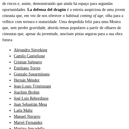
de riscos e, assim, demonstrando que ainda há espaço para segundas
oportunidades.
La defensa del dragón
é a estreia auspiciosa de uma jovem
cineasta que, em vez de nos oferecer o habitual
coming of age
, olha para a
velhice com ternura e maturidade. Uma despedida feliz para uma Mostra
que, sem perder gravidade, aborda temas populares a partir de olhares de
cineastas que, apesar da juventude, suscitam pistas seguras para a sua obra
futura.
Alejandro Sieveking
Camilo Castiglione
Cristian Salguero
Emiliano Torres
Gonzalo Sagarmínaga
Hernán Méndez
Jean-Louis Trintignant
Joachim Brohm
José Luis Rebordinos
Juan Sebastián Mesa
Laila Maltz
Manuel Navarro
Mariel Fernandez
Martina Juncadella