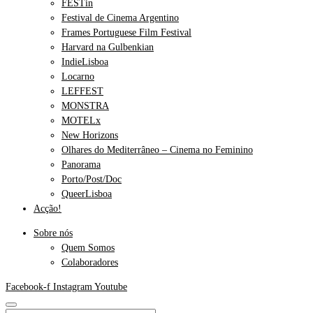
FESTin
Festival de Cinema Argentino
Frames Portuguese Film Festival
Harvard na Gulbenkian
IndieLisboa
Locarno
LEFFEST
MONSTRA
MOTELx
New Horizons
Olhares do Mediterrâneo – Cinema no Feminino
Panorama
Porto/Post/Doc
QueerLisboa
Acção!
Sobre nós
Quem Somos
Colaboradores
Facebook-f
Instagram
Youtube