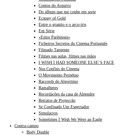
Contos do Arquivo
Do álbum que me coube em sorte
Ecstasy of Gold
Entre o granito e o arco-íris
Em Série
«Entre Parêntesis»
Ficheiros Secretos do Cinema Português
Filmado Tangente
Filmes nas aulas, filmes nas mãos
I WISH I HAD SOMEONE ELSE’S FACE
Nos Confins do Cinema
O Movimento Perpétuo
Raccords do Algoritmo
Ramalhetes
Recordações da casa de Alpendre
Retratos de Projecção
Se Confinado Um Espectador
Simulacros
Sometimes I Wish We Were an Eagle
Contra-campo
Body Double