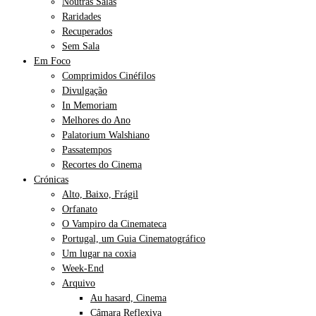
Noutras Salas
Raridades
Recuperados
Sem Sala
Em Foco
Comprimidos Cinéfilos
Divulgação
In Memoriam
Melhores do Ano
Palatorium Walshiano
Passatempos
Recortes do Cinema
Crónicas
Alto, Baixo, Frágil
Orfanato
O Vampiro da Cinemateca
Portugal, um Guia Cinematográfico
Um lugar na coxia
Week-End
Arquivo
Au hasard, Cinema
Câmara Reflexiva