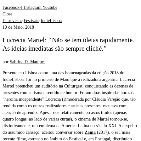
Facebook-f
Instagram
Youtube
Close
Entrevistas
·
Festivais
·
IndieLisboa
10 de Maio, 2018
Lucrecia Martel: ‘‘Não se tem ideias rapidamente.
As ideias imediatas são sempre cliché.’’
por
Sabrina D. Marques
Presente em Lisboa como uma das homenageadas da edição 2018 do
IndieLisboa, foi no primeiro de Maio que a realizadora argentina Lucrecia
Martel preencheu um auditório na Culturgest, conquistando as dezenas de
presentes com carisma e sentido de humor. Foram duas inspiradas horas da
”heroína independente” Lucrecia (i)moderada por Cláudia Varejão que, tão
rendida como os outros realizadores e artistas presentes, escutava com
atenção de aprendiz. Apesar dos relativamente escassos títulos (apenas
quatro longas, ao lado de várias curtas), o cinema de Martel tornou-se,
distintivamente, um emblema da América Latina do século XXI. A despeito
do assumido cansaço, aceitou conversar sobre
Zama
(2017), o seu mais
recente filme, estreado no âmbito do Festival e, em Portugal, distribuído