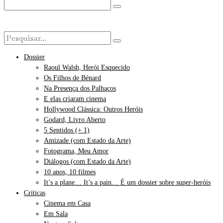
Dossier
Raoul Walsh, Herói Esquecido
Os Filhos de Bénard
Na Presença dos Palhaços
E elas criaram cinema
Hollywood Clássica: Outros Heróis
Godard, Livro Aberto
5 Sentidos (+ 1)
Amizade (com Estado da Arte)
Fotograma, Meu Amor
Diálogos (com Estado da Arte)
10 anos, 10 filmes
It’s a plane… It’s a pain… É um dossier sobre super-heróis
Críticas
Cinema em Casa
Em Sala