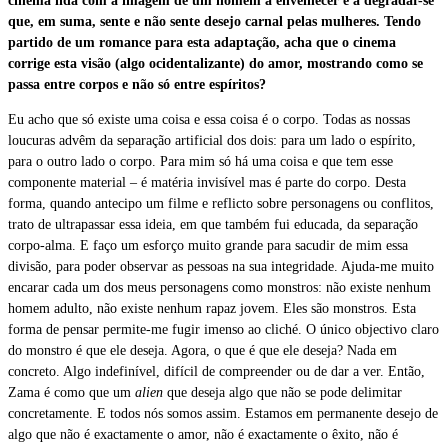
cinema lida com a imagem de um homem a envelhecer e a degradar-se
que, em suma, sente e não sente desejo carnal pelas mulheres. Tendo
partido de um romance para esta adaptação, acha que o cinema
corrige esta visão (algo ocidentalizante) do amor, mostrando como se
passa entre corpos e não só entre espíritos?
Eu acho que só existe uma coisa e essa coisa é o corpo. Todas as nossas
loucuras advêm da separação artificial dos dois: para um lado o espírito,
para o outro lado o corpo. Para mim só há uma coisa e que tem esse
componente material – é matéria invisível mas é parte do corpo. Desta
forma, quando antecipo um filme e reflicto sobre personagens ou conflitos,
trato de ultrapassar essa ideia, em que também fui educada, da separação
corpo-alma. E faço um esforço muito grande para sacudir de mim essa
divisão, para poder observar as pessoas na sua integridade.
Ajuda-me muito
encarar cada um dos meus personagens como monstros: não existe nenhum
homem adulto, não existe nenhum rapaz jovem. Eles são monstros. Esta
forma de pensar permite-me fugir imenso ao cliché. O único objectivo claro
do monstro é que ele deseja. Agora, o que é que ele deseja? Nada em
concreto. Algo indefinível, difícil de compreender ou de dar a ver. Então,
Zama é como que um
alien
que deseja algo que não se pode delimitar
concretamente. E todos nós somos assim. Estamos em permanente desejo de
algo que não é exactamente o amor, não é exactamente o êxito, não é