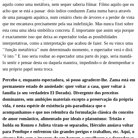
aquilo como uma metáfora, nem sequer saberia filmar. Filmo aquilo que eu
acho que se está a passar: dois índios conduzem Zama numa barca através
de uma paisagem aquática, num cenário cheio de árvores e a perder de vista
que me encantava precisamente pela sua indefinição. Mas nunca fixei sobre
esta cena uma ideia simbólica concreta. É importante que assim seja porque
é exactamente isso que deixa ao espectador todas as possibilidades
interpretativas, como a interpretação que acabou de fazer. Se eu vinco uma
‘‘função metafórica’’ num determinado momento, o espectador verá e dirá:
“é isto.” E isso seria roubar ao espectador uma parte do jogo, seria mandá-
lo sentir e pensar desta ou daquela maneira, impedindo-o de desempenhar o
seu próprio papel nesta troca.
Percebo e, enquanto espectadora, só posso agradecer-lhe. Zama está em
permanente estado de ansiedade: quer voltar a casa, quer voltar à
família (o seu verdadeiro El Dorado). Divergente dos preceitos
dominantes, sem ambições materiais excepto a preservação da própria
vida, é nesta espécie de existência pós-paradisíaca que o
acompanhamos e que nos relembra da formulação clássica do conceito
de amor romântico, alimentado por ideais e platonismo: Tristão e
Isolda ou Romeu e Julieta viram-se separados, Hércules ansiava voltar
para Penélope e enfrentou tão grandes perigos e trabalhos, etc. Aqui, o