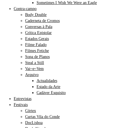
Sometimes I Wish We Were an Eagle
Contra-campo
Body Double
Caderneta de Cromos
Conversas à Pala
Crítica Epistolar
Estados Gerais
Filme Falado
Filmes Fetiche
Sopa de Planos
Steal a Still
Vai~e~Vem
Arquivo
Actualidades
Estado da Arte
Cadáver Esquisito
Entrevistas
Festivais
Córtex
Curtas Vila do Conde
DocLisboa