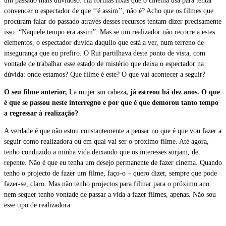
um passado mais duvidoso. Há formas fixas que o cinema usa para tentar
convencer o espectador de que ‘‘é assim’’, não é? Acho que os filmes que
procuram falar do passado através desses recursos tentam dizer precisamente
isso: “Naquele tempo era assim”. Mas se um realizador não recorre a estes
elementos, o espectador duvida daquilo que está a ver, num terreno de
insegurança que eu prefiro. O Rui partilhava deste ponto de vista, com
vontade de trabalhar esse estado de mistério que deixa o espectador na
dúvida: onde estamos? Que filme é este? O que vai acontecer a seguir?
O seu filme anterior,
La mujer sin cabeza
, já estreou há dez anos. O que
é que se passou neste interregno e por que é que demorou tanto tempo
a regressar à realização?
A verdade é que não estou constantemente a pensar no que é que vou fazer a
seguir como realizadora ou em qual vai ser o próximo filme. Até agora,
tenho conduzido a minha vida deixando que os interesses surjam, de
repente. Não é que eu tenha um desejo permanente de fazer cinema. Quando
tenho o projecto de fazer um filme, faço-o – quero dizer, sempre que pode
fazer-se, claro. Mas não tenho projectos para filmar para o próximo ano
nem sequer tenho vontade de passar a vida a fazer filmes, apenas. Não sou
esse tipo de realizadora.