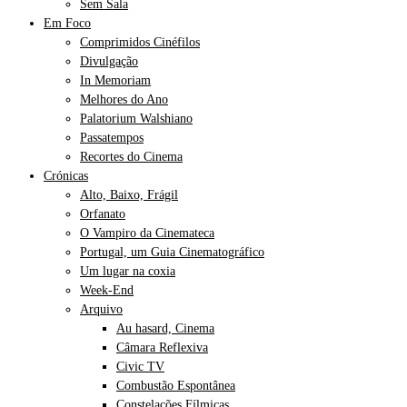
Sem Sala
Em Foco
Comprimidos Cinéfilos
Divulgação
In Memoriam
Melhores do Ano
Palatorium Walshiano
Passatempos
Recortes do Cinema
Crónicas
Alto, Baixo, Frágil
Orfanato
O Vampiro da Cinemateca
Portugal, um Guia Cinematográfico
Um lugar na coxia
Week-End
Arquivo
Au hasard, Cinema
Câmara Reflexiva
Civic TV
Combustão Espontânea
Constelações Fílmicas