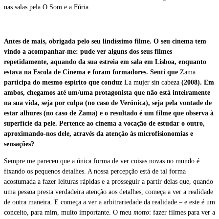
nas salas pela O Som e a Fúria.
Antes de mais, obrigada pelo seu lindíssimo filme. O seu cinema tem
vindo a acompanhar-me: pude ver alguns dos seus filmes
repetidamente, aquando da sua estreia em sala em Lisboa, enquanto
estava na Escola de Cinema e foram formadores. Senti que
Zama
participa do mesmo espírito que conduz
La mujer sin cabeza
(2008). Em
ambos, chegamos até um/uma protagonista que não está inteiramente
na sua vida, seja por culpa (no caso de Verónica), seja pela vontade de
estar alhures (no caso de
Zama
) e o resultado é um filme que observa à
superfície da pele. Pertence ao cinema a vocação de estudar o outro,
aproximando-nos dele, através da atenção às microfisionomias e
sensações?
Sempre me pareceu que a única forma de ver coisas novas no mundo é
fixando os pequenos detalhes. A nossa percepção está de tal forma
acostumada a fazer leituras rápidas e a prosseguir a partir delas que, quando
uma pessoa presta verdadeira atenção aos detalhes, começa a ver a realidade
de outra maneira. E começa a ver a arbitrariedade da realidade – e este é um
conceito, para mim, muito importante. O meu
motto
: fazer filmes para ver a