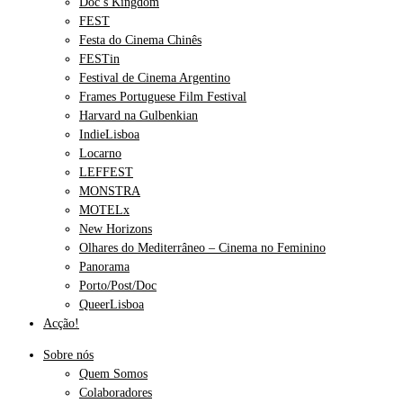
Doc’s Kingdom
FEST
Festa do Cinema Chinês
FESTin
Festival de Cinema Argentino
Frames Portuguese Film Festival
Harvard na Gulbenkian
IndieLisboa
Locarno
LEFFEST
MONSTRA
MOTELx
New Horizons
Olhares do Mediterrâneo – Cinema no Feminino
Panorama
Porto/Post/Doc
QueerLisboa
Acção!
Sobre nós
Quem Somos
Colaboradores