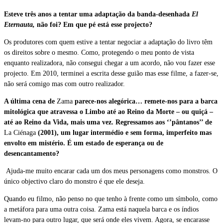
Esteve três anos a tentar uma adaptação da banda-desenhada
El
Eternauta,
não foi? Em que pé está esse projecto?
Os produtores com quem estive a tentar negociar a adaptação do livro têm
os direitos sobre o mesmo. Como, protegendo o meu ponto de vista
enquanto realizadora, não consegui chegar a um acordo, não vou fazer esse
projecto. Em 2010, terminei a escrita desse guião mas esse filme, a fazer-se,
não será comigo mas com outro realizador.
A última cena de
Zama
parece-nos alegórica… remete-nos para a barca
mitológica que atravessa o Limbo até ao Reino da Morte – ou quiçá –
até ao Reino da Vida, mais uma vez. Regressamos aos ‘’pântanos’’ de
La Ciénaga
(2001), um lugar intermédio e sem forma, imperfeito mas
envolto em mistério. É um estado de esperança ou de
desencantamento?
Ajuda-me muito encarar cada um dos meus personagens como monstros. O
único objectivo claro do monstro é que ele deseja.
Quando eu filmo, não penso no que tenho à frente como um símbolo, como
a metáfora para uma outra coisa. Zama está naquela barca e os índios
levam-no para outro lugar, que será onde eles vivem. Agora, se encarasse