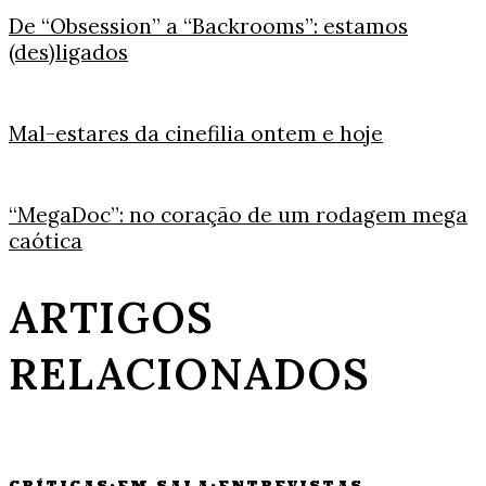
De “Obsession” a “Backrooms”: estamos
(des)ligados
Mal-estares da cinefilia ontem e hoje
“MegaDoc”: no coração de um rodagem mega
caótica
ARTIGOS
RELACIONADOS
CRÍTICAS
·
EM SALA
·
ENTREVISTAS