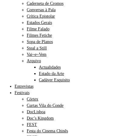
Caderneta de Cromos
Conversas à Pala
Crítica Epistolar
Estados Gerais
Filme Falado
Filmes Fetiche
Sopa de Planos
Steal a Still
Vai~e~Vem
Arquivo
Actualidades
Estado da Arte
Cadáver Esquisito
Entrevistas
Festivais
Córtex
Curtas Vila do Conde
DocLisboa
Doc’s Kingdom
FEST
Festa do Cinema Chinês