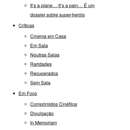
It’s a plane… It’s a pain… É um
dossier sobre super-heróis
Críticas
Cinema em Casa
Em Sala
Noutras Salas
Raridades
Recuperados
Sem Sala
Em Foco
Comprimidos Cinéfilos
Divulgação
In Memoriam