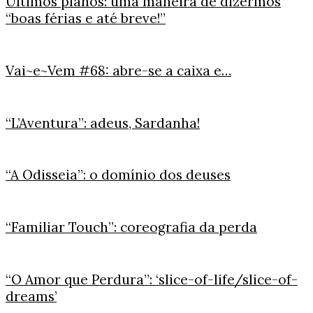
Últimos planos: uma maneira de dizermos
“boas férias e até breve!”
Vai~e~Vem #68: abre-se a caixa e…
“L’Aventura”: adeus, Sardanha!
“A Odisseia”: o domínio dos deuses
“Familiar Touch”: coreografia da perda
“O Amor que Perdura”: ‘slice-of-life/slice-of-
dreams’