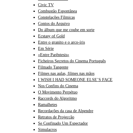
Civic TV
Combustão Espontânea
Constelações Fílmicas
Contos do Arquivo
Do álbum que me coube em sorte
Ecstasy of Gold
Entre o granito e o arco-íris
Em Série
«Entre Parêntesis»
Ficheiros Secretos do Cinema Português
Filmado Tangente
Filmes nas aulas, filmes nas mãos
I WISH I HAD SOMEONE ELSE’S FACE
Nos Confins do Cinema
O Movimento Perpétuo
Raccords do Algoritmo
Ramalhetes
Recordações da casa de Alpendre
Retratos de Projecção
Se Confinado Um Espectador
Simulacros