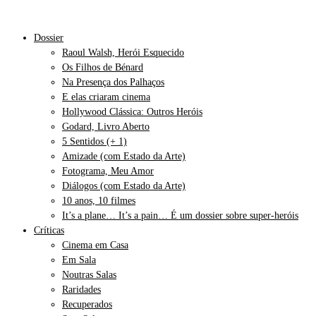
Dossier
Raoul Walsh, Herói Esquecido
Os Filhos de Bénard
Na Presença dos Palhaços
E elas criaram cinema
Hollywood Clássica: Outros Heróis
Godard, Livro Aberto
5 Sentidos (+ 1)
Amizade (com Estado da Arte)
Fotograma, Meu Amor
Diálogos (com Estado da Arte)
10 anos, 10 filmes
It’s a plane… It’s a pain… É um dossier sobre super-heróis
Críticas
Cinema em Casa
Em Sala
Noutras Salas
Raridades
Recuperados