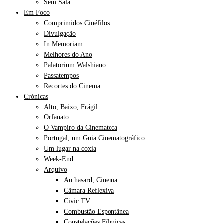
Sem Sala
Em Foco
Comprimidos Cinéfilos
Divulgação
In Memoriam
Melhores do Ano
Palatorium Walshiano
Passatempos
Recortes do Cinema
Crónicas
Alto, Baixo, Frágil
Orfanato
O Vampiro da Cinemateca
Portugal, um Guia Cinematográfico
Um lugar na coxia
Week-End
Arquivo
Au hasard, Cinema
Câmara Reflexiva
Civic TV
Combustão Espontânea
Constelações Fílmicas