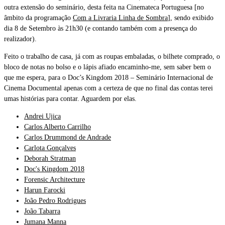
outra extensão do seminário, desta feita na Cinemateca Portuguesa [no
âmbito da programação
Com a Livraria Linha de Sombra
], sendo exibido
dia 8 de Setembro às 21h30 (e contando também com a presença do
realizador).
Feito o trabalho de casa, já com as roupas embaladas, o bilhete comprado, o
bloco de notas no bolso e o lápis afiado encaminho-me, sem saber bem o
que me espera, para o Doc’s Kingdom 2018 – Seminário Internacional de
Cinema Documental apenas com a certeza de que no final das contas terei
umas histórias para contar. Aguardem por elas.
Andrei Ujica
Carlos Alberto Carrilho
Carlos Drummond de Andrade
Carlota Gonçalves
Deborah Stratman
Doc's Kingdom 2018
Forensic Architecture
Harun Farocki
João Pedro Rodrigues
João Tabarra
Jumana Manna