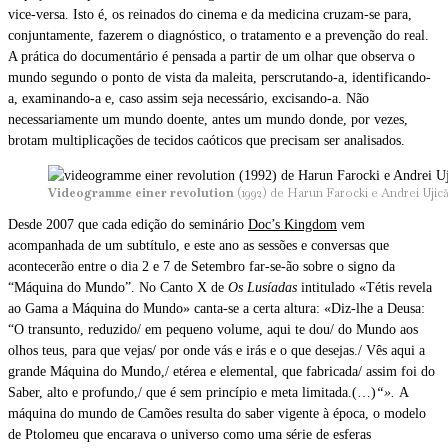
vice-versa. Isto é, os reinados do cinema e da medicina cruzam-se para,
conjuntamente, fazerem o diagnóstico, o tratamento e a prevenção do real.
A prática do documentário é pensada a partir de um olhar que observa o
mundo segundo o ponto de vista da maleita, perscrutando-a, identificando-
a, examinando-a e, caso assim seja necessário, excisando-a. Não
necessariamente um mundo doente, antes um mundo donde, por vezes,
brotam multiplicações de tecidos caóticos que precisam ser analisados.
Videogramme einer revolution
(1992) de Harun Farocki e Andrei Ujic
Desde 2007 que cada edição do seminário
Doc’s Kingdom
vem
acompanhada de um subtítulo, e este ano as sessões e conversas que
acontecerão entre o dia 2 e 7 de Setembro far-se-ão sobre o signo da
“Máquina do Mundo”. No Canto X de
Os Lusíadas
intitulado «Tétis revela
ao Gama a Máquina do Mundo» canta-se a certa altura: «Diz-lhe a Deusa:
“O transunto, reduzido/ em pequeno volume, aqui te dou/ do Mundo aos
olhos teus, para que vejas/ por onde vás e irás e o que desejas./ Vês aqui a
grande Máquina do Mundo,/ etérea e elemental, que fabricada/ assim foi do
Saber, alto e profundo,/ que é sem princípio e meta limitada.(…)
“».
A
máquina do mundo de Camões resulta do saber vigente à época, o modelo
de Ptolomeu que encarava o universo como uma série de esferas