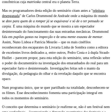
concêntricas cuja
matrioska
central era o planeta Terra.
Mas os programadores desta edição do seminário citam antes a “
releitura
desenganada
” de Carlos Drummond de Andrade onde a máquina do mundo
se abre
para quem de a romper já se esquivava/ e só de o ter pensado se
carpia
. É uma máquina do mundo que se mostra a um espectador
desinteressado do funcionamento das suas entranhas mecânicas. Drummond
fala em
pupilas gastas na inspecção
e de uma
mente exausta de mentar
.
Assim, Nuno Lisboa e Patrícia Mourão – que os mais cinéfilos
reconheceram dos escaparates da Livraria Linha de Sombra como a editora
de excelentes livros dedicados a, entre outros, Pedro Costa e à dupla Straub-
Huillet – parecem propor, para esta edição do seminário, uma reflexão sobre
o poder do documentário na investigação dos emaranhados do real para um
espectador farto e desinteressado. Investigações feitas sob o manto da
divulgação, da pedagogia do olhar e da revelação daquilo que se encontra
opaco.
Num programa único, que se quer partilhado na totalidade, desconhecem-se
os filmes. Esse desconhecimento fomenta uma participação integral em
todos os momentos do seminário.
O conceito que determina o seminário (e reafirme-se, não é um festival nem