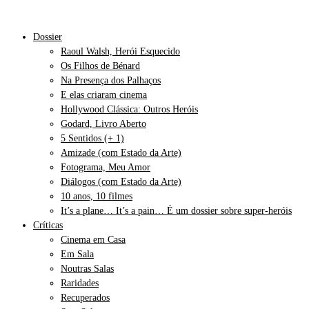
Dossier
Raoul Walsh, Herói Esquecido
Os Filhos de Bénard
Na Presença dos Palhaços
E elas criaram cinema
Hollywood Clássica: Outros Heróis
Godard, Livro Aberto
5 Sentidos (+ 1)
Amizade (com Estado da Arte)
Fotograma, Meu Amor
Diálogos (com Estado da Arte)
10 anos, 10 filmes
It’s a plane… It’s a pain… É um dossier sobre super-heróis
Críticas
Cinema em Casa
Em Sala
Noutras Salas
Raridades
Recuperados