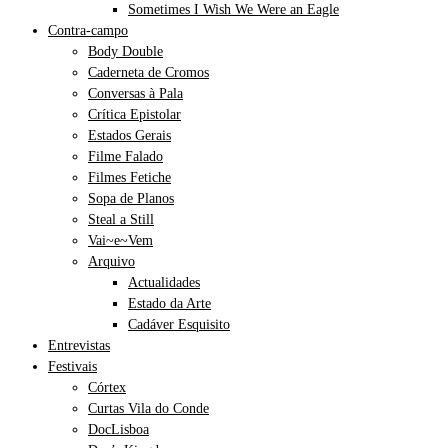
Sometimes I Wish We Were an Eagle
Contra-campo
Body Double
Caderneta de Cromos
Conversas à Pala
Crítica Epistolar
Estados Gerais
Filme Falado
Filmes Fetiche
Sopa de Planos
Steal a Still
Vai~e~Vem
Arquivo
Actualidades
Estado da Arte
Cadáver Esquisito
Entrevistas
Festivais
Córtex
Curtas Vila do Conde
DocLisboa