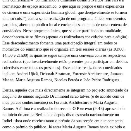
uma conferência – “contrariando a dimensão quantitativa dos festivais e a
formatação do espaço académico, o que aqui se propõe é uma experiência
de cinema e uma experiência humana global, que desejavelmente se tornem
uma só coisa”) centra-se na realização de um programa único, sem eventos
paralelos, aberto ao público local e enchendo-se de mais de uma centena de
convidados. Nesse programa único, que se quer partilhado na totalidade,
desconhecem-se os filmes (apenas os realizadores convidados para a edição).
Esse desconhecimento fomenta uma participação integral em todos os
momentos do seminário que se organiza em três sessões diárias (às 10h00,
14h30 e 21h00) às quais se segue sempre uma conversa com os respectivos
realizadores (que invariavelmente estão presentes para participar em debates
colectivos entre todos os presentes). Este ano os realizadores convidados
incluem Andrei Ujică, Deborah Stratman, Forensic Architecture, Jumana
Manna, Maria Augusta Ramos, Nicolas Pereda e João Pedro Rodrigues.
Destes, aqueles que mais directamente se integram no projecto anunciado da
máquina do mundo
segundo Drummond serão talvez (e de acordo com os
meu parcos conhecimentos) os Forensic Architecture e Maria Augusta
Ramos. A última é a realizador do recente
O Processo
(2018) apresentado
no início do ano na Berlinale e depois disso estreado nacionalmente no
IndieLisboa onde recebeu tanto o prémio da sua secção em que competia
como o prémio do público. Já antes
Maria Augusta Ramos
havia exibido o