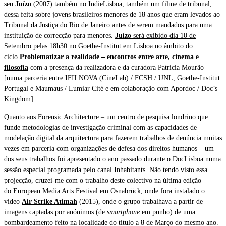
seu
Juízo
(2007) também no IndieLisboa, também um filme de tribunal,
dessa feita sobre jovens brasileiros menores de 18 anos que eram levados ao
Tribunal da Justiça do Rio de Janeiro antes de serem mandados para uma
instituição de correcção para menores.
Juízo
será exibido dia 10 de
Setembro pelas 18h30 no Goethe-Institut em Lisboa
no âmbito do
ciclo
Problematizar a realidade – encontros entre arte, cinema e
filosofia
com a presença da realizadora e da curadora Patrícia Mourão
[numa parceria entre IFILNOVA (CineLab) / FCSH / UNL, Goethe-Institut
Portugal e Maumaus / Lumiar Cité e em colaboração com Apordoc / Doc’s
Kingdom].
Quanto aos
Forensic Architecture
– um centro de pesquisa londrino que
funde metodologias de investigação criminal com as capacidades de
modelação digital da arquitectura para fazerem trabalhos de denúncia muitas
vezes em parceria com organizações de defesa dos direitos humanos – um
dos seus trabalhos foi apresentado o ano passado durante o DocLisboa numa
sessão especial programada pelo canal Inhabitants. Não tendo visto essa
projecção, cruzei-me com o trabalho deste colectivo na última edição
do European Media Arts Festival em Osnabrück, onde fora instalado o
vídeo
Air Strike Atimah
(2015), onde o grupo trabalhava a partir de
imagens captadas por anónimos (de
smartphone
em punho) de uma
bombardeamento feito na localidade do título a 8 de Março do mesmo ano.