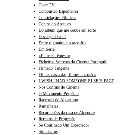
Civic TV
Combustão Espontânea
Constelações Fílmicas
Contos do Arquivo
Do álbum que me coube em sorte
Ecstasy of Gold
Entre o granito e o arco-íris
Em Série
«Entre Parêntesis»
Ficheiros Secretos do Cinema Português
Filmado Tangente
Filmes nas aulas, filmes nas mãos
I WISH I HAD SOMEONE ELSE’S FACE
Nos Confins do Cinema
O Movimento Perpétuo
Raccords do Algoritmo
Ramalhetes
Recordações da casa de Alpendre
Retratos de Projecção
Se Confinado Um Espectador
Simulacros