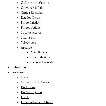
Caderneta de Cromos
Conversas à Pala
Crítica Epistolar
Estados Gerais
Filme Falado
Filmes Fetiche
Sopa de Planos
Steal a Still
Vai~e~Vem
Arquivo
Actualidades
Estado da Arte
Cadáver Esquisito
Entrevistas
Festivais
Córtex
Curtas Vila do Conde
DocLisboa
Doc’s Kingdom
FEST
Festa do Cinema Chinês