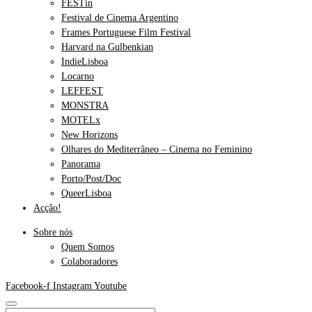
FESTin
Festival de Cinema Argentino
Frames Portuguese Film Festival
Harvard na Gulbenkian
IndieLisboa
Locarno
LEFFEST
MONSTRA
MOTELx
New Horizons
Olhares do Mediterrâneo – Cinema no Feminino
Panorama
Porto/Post/Doc
QueerLisboa
Acção!
Sobre nós
Quem Somos
Colaboradores
Facebook-f
Instagram
Youtube