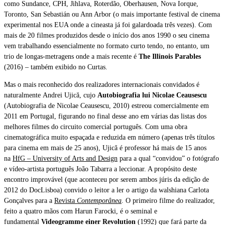
como Sundance, CPH, Jihlava, Roterdão, Oberhausen, Nova Iorque,
Toronto, San Sebastián ou Ann Arbor (o mais importante festival de cinema
experimental nos EUA onde a cineasta já foi galardoada três vezes). Com
mais de 20 filmes produzidos desde o início dos anos 1990 o seu cinema
vem trabalhando essencialmente no formato curto tendo, no entanto, um
trio de longas-metragens onde a mais recente é
The Illinois Parables
(2016) – também exibido no Curtas.
Mas o mais reconhecido dos realizadores internacionais convidados é
naturalmente Andrei Ujică, cujo
Autobiografia lui Nicolae Ceausescu
(Autobiografia de Nicolae Ceausescu, 2010) estreou comercialmente em
2011 em Portugal, figurando no final desse ano em várias das listas dos
melhores filmes do circuito comercial português. Com uma obra
cinematográfica muito espaçada e reduzida em número (apenas três títulos
para cinema em mais de 25 anos), Ujică é professor há mais de 15 anos
na
HfG – University of Arts and Design
para a qual “convidou” o fotógrafo
e vídeo-artista português João Tabarra a leccionar. A propósito deste
encontro improvável (que aconteceu por serem ambos júris da edição de
2012 do DocLisboa) convido o leitor a ler o artigo da walshiana Carlota
Gonçalves para a
Revista
Contemporânea
. O primeiro filme do realizador,
feito a quatro mãos com Harun Farocki, é o seminal e
fundamental
Videogramme einer Revolution
(1992) que fará parte da