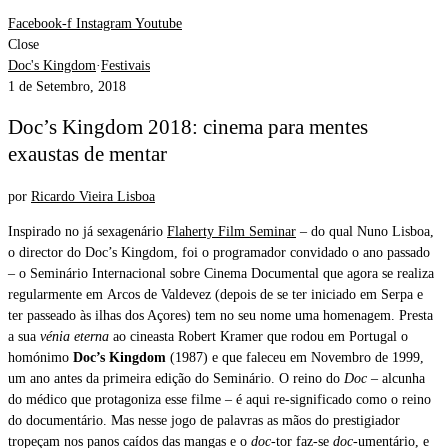
Facebook-f
Instagram
Youtube
Close
Doc's Kingdom
·
Festivais
1 de Setembro, 2018
Doc’s Kingdom 2018: cinema para mentes
exaustas de mentar
por
Ricardo Vieira Lisboa
Inspirado no já sexagenário
Flaherty Film Seminar
– do qual Nuno Lisboa,
o director do Doc’s Kingdom, foi o programador convidado o ano passado
– o Seminário Internacional sobre Cinema Documental que agora se realiza
regularmente em Arcos de Valdevez (depois de se ter iniciado em Serpa e
ter passeado às ilhas dos Açores) tem no seu nome uma homenagem. Presta
a sua
vénia eterna
ao cineasta Robert Kramer que rodou em Portugal o
homónimo
Doc’s Kingdom
(1987) e que faleceu em Novembro de 1999,
um ano antes da primeira edição do Seminário. O reino do
Doc
– alcunha
do médico que protagoniza esse filme – é aqui re-significado como o reino
do documentário. Mas nesse jogo de palavras as mãos do prestigiador
tropeçam nos panos caídos das mangas e o
doc
-tor faz-se
doc
-umentário, e