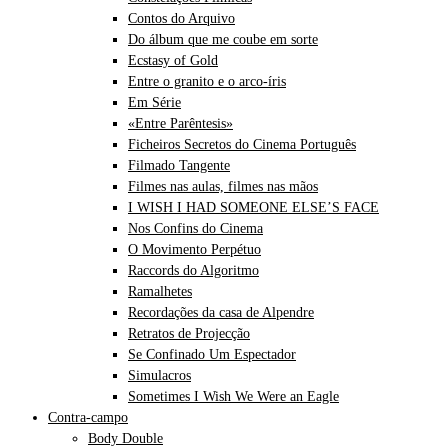
Contos do Arquivo
Do álbum que me coube em sorte
Ecstasy of Gold
Entre o granito e o arco-íris
Em Série
«Entre Parêntesis»
Ficheiros Secretos do Cinema Português
Filmado Tangente
Filmes nas aulas, filmes nas mãos
I WISH I HAD SOMEONE ELSE’S FACE
Nos Confins do Cinema
O Movimento Perpétuo
Raccords do Algoritmo
Ramalhetes
Recordações da casa de Alpendre
Retratos de Projecção
Se Confinado Um Espectador
Simulacros
Sometimes I Wish We Were an Eagle
Contra-campo
Body Double