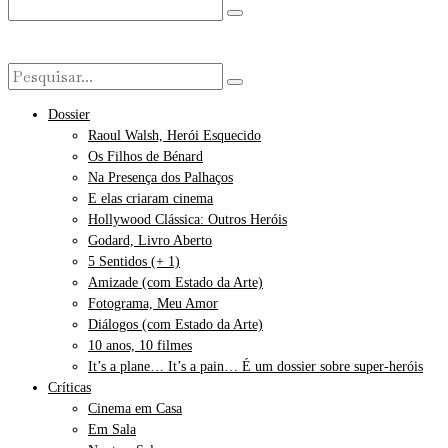
Dossier
Raoul Walsh, Herói Esquecido
Os Filhos de Bénard
Na Presença dos Palhaços
E elas criaram cinema
Hollywood Clássica: Outros Heróis
Godard, Livro Aberto
5 Sentidos (+ 1)
Amizade (com Estado da Arte)
Fotograma, Meu Amor
Diálogos (com Estado da Arte)
10 anos, 10 filmes
It’s a plane… It’s a pain… É um dossier sobre super-heróis
Críticas
Cinema em Casa
Em Sala