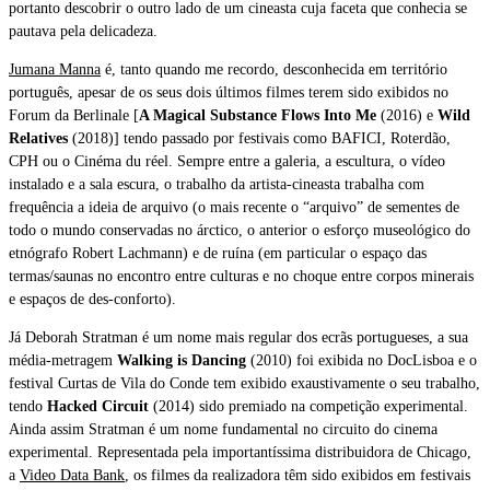
portanto descobrir o outro lado de um cineasta cuja faceta que conhecia se
pautava pela delicadeza.
Jumana Manna
é, tanto quando me recordo, desconhecida em território
português, apesar de os seus dois últimos filmes terem sido exibidos no
Forum da Berlinale [
A Magical Substance Flows Into Me
(2016) e
Wild
Relatives
(2018)] tendo passado por festivais como BAFICI, Roterdão,
CPH ou o Cinéma du réel. Sempre entre a galeria, a escultura, o vídeo
instalado e a sala escura, o trabalho da artista-cineasta trabalha com
frequência a ideia de arquivo (o mais recente o “arquivo” de sementes de
todo o mundo conservadas no árctico, o anterior o esforço museológico do
etnógrafo Robert Lachmann) e de ruína (em particular o espaço das
termas/saunas no encontro entre culturas e no choque entre corpos minerais
e espaços de des-conforto).
Já Deborah Stratman é um nome mais regular dos ecrãs portugueses, a sua
média-metragem
Walking is Dancing
(2010) foi exibida no DocLisboa e o
festival Curtas de Vila do Conde tem exibido exaustivamente o seu trabalho,
tendo
Hacked Circuit
(2014) sido premiado na competição experimental.
Ainda assim Stratman é um nome fundamental no circuito do cinema
experimental. Representada pela importantíssima distribuidora de Chicago,
a
Video Data Bank
, os filmes da realizadora têm sido exibidos em festivais