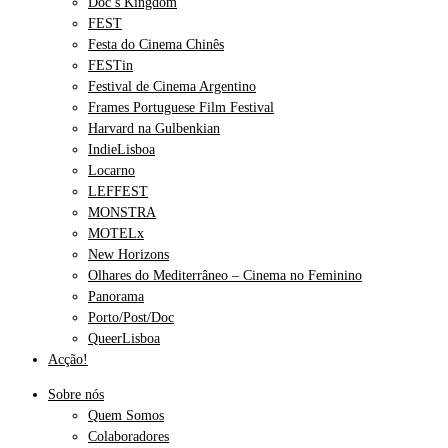
Doc’s Kingdom
FEST
Festa do Cinema Chinês
FESTin
Festival de Cinema Argentino
Frames Portuguese Film Festival
Harvard na Gulbenkian
IndieLisboa
Locarno
LEFFEST
MONSTRA
MOTELx
New Horizons
Olhares do Mediterrâneo – Cinema no Feminino
Panorama
Porto/Post/Doc
QueerLisboa
Acção!
Sobre nós
Quem Somos
Colaboradores