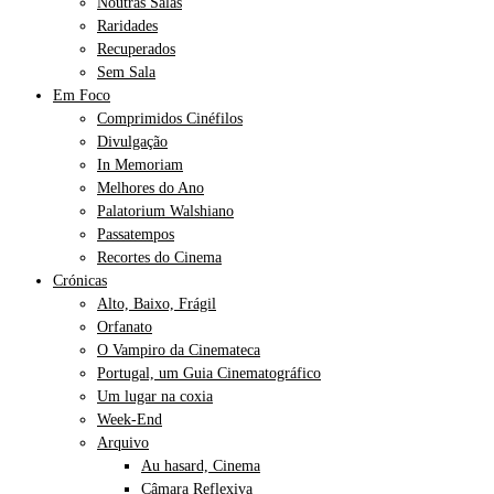
Noutras Salas
Raridades
Recuperados
Sem Sala
Em Foco
Comprimidos Cinéfilos
Divulgação
In Memoriam
Melhores do Ano
Palatorium Walshiano
Passatempos
Recortes do Cinema
Crónicas
Alto, Baixo, Frágil
Orfanato
O Vampiro da Cinemateca
Portugal, um Guia Cinematográfico
Um lugar na coxia
Week-End
Arquivo
Au hasard, Cinema
Câmara Reflexiva