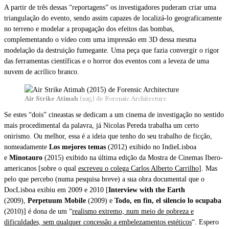
A partir de três dessas “reportagens” os investigadores puderam criar uma
triangulação do evento, sendo assim capazes de localizá-lo geograficamente
no terreno e modelar a propagação dos efeitos das bombas,
complementando o vídeo com uma impressão em 3D dessa mesma
modelação da destruição fumegante. Uma peça que fazia convergir o rigor
das ferramentas científicas e o horror dos eventos com a leveza de uma
nuvem de acrílico branco.
Air Strike Atimah
(2015) de Forensic Architecture
Se estes “dois” cineastas se dedicam a um cinema de investigação no sentido
mais procedimental da palavra, já Nicolas Pereda trabalha um certo
onirismo. Ou melhor, essa é a ideia que tenho do seu trabalho de ficção,
nomeadamente
Los mejores temas
(2012) exibido no IndieLisboa
e
Minotauro
(2015) exibido na última edição da Mostra de Cinemas Ibero-
americanos [sobre o qual
escreveu o colega Carlos Alberto Carrilho
]. Mas
pelo que percebo (numa pesquisa breve) a sua obra documental que o
DocLisboa exibiu em 2009 e 2010 [
Interview with the Earth
(2009),
Perpetuum Mobile
(2009) e
Todo, en fin, el silencio lo ocupaba
(2010)] é dona de um “
realismo extremo, num meio de pobreza e
dificuldades, sem qualquer concessão a embelezamentos estéticos
“. Espero