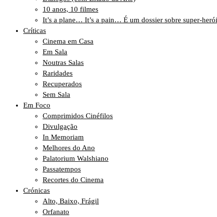
10 anos, 10 filmes
It’s a plane… It’s a pain… É um dossier sobre super-heró
Críticas
Cinema em Casa
Em Sala
Noutras Salas
Raridades
Recuperados
Sem Sala
Em Foco
Comprimidos Cinéfilos
Divulgação
In Memoriam
Melhores do Ano
Palatorium Walshiano
Passatempos
Recortes do Cinema
Crónicas
Alto, Baixo, Frágil
Orfanato