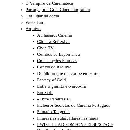
O Vampiro da Cinemateca
Portugal, um Guia Cinematográfico
Um lugar na coxia
Week-End
Arquivo
Au hasard, Cinema
Câmara Reflexiva
Civic TV
Combustão Espontânea
Constelações Fílmicas
Contos do Arquivo
Do álbum que me coube em sorte
Ecstasy of Gold
Entre o granito e o arco-íris
Em Série
«Entre Parêntesis»
Ficheiros Secretos do Cinema Português
Filmado Tangente
Filmes nas aulas, filmes nas mãos
I WISH I HAD SOMEONE ELSE’S FACE