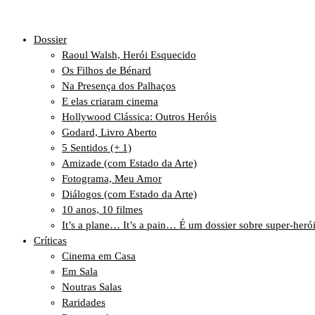
Dossier
Raoul Walsh, Herói Esquecido
Os Filhos de Bénard
Na Presença dos Palhaços
E elas criaram cinema
Hollywood Clássica: Outros Heróis
Godard, Livro Aberto
5 Sentidos (+ 1)
Amizade (com Estado da Arte)
Fotograma, Meu Amor
Diálogos (com Estado da Arte)
10 anos, 10 filmes
It’s a plane… It’s a pain… É um dossier sobre super-heró
Críticas
Cinema em Casa
Em Sala
Noutras Salas
Raridades