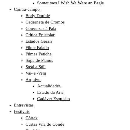
Sometimes I Wish We Were an Eagle
Contra-campo
Body Double
Caderneta de Cromos
Conversas à Pala
Crítica Epistolar
Estados Gerais
Filme Falado
Filmes Fetiche
Sopa de Planos
Steal a Still
Vai~e~Vem
Arquivo
Actualidades
Estado da Arte
Cadáver Esquisito
Entrevistas
Festivais
Córtex
Curtas Vila do Conde