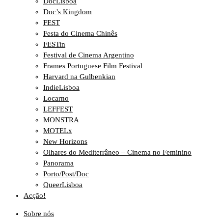
DocLisboa
Doc’s Kingdom
FEST
Festa do Cinema Chinês
FESTin
Festival de Cinema Argentino
Frames Portuguese Film Festival
Harvard na Gulbenkian
IndieLisboa
Locarno
LEFFEST
MONSTRA
MOTELx
New Horizons
Olhares do Mediterrâneo – Cinema no Feminino
Panorama
Porto/Post/Doc
QueerLisboa
Acção!
Sobre nós