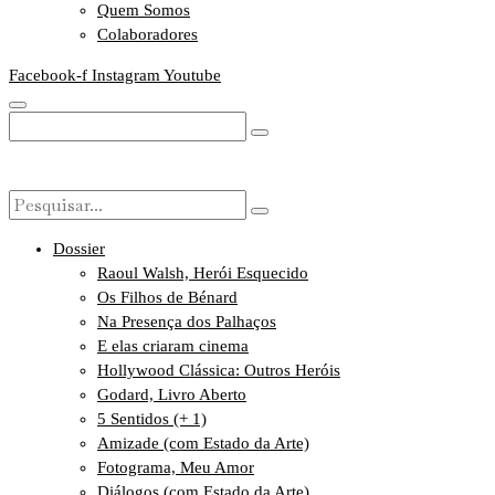
Quem Somos
Colaboradores
Facebook-f
Instagram
Youtube
Dossier
Raoul Walsh, Herói Esquecido
Os Filhos de Bénard
Na Presença dos Palhaços
E elas criaram cinema
Hollywood Clássica: Outros Heróis
Godard, Livro Aberto
5 Sentidos (+ 1)
Amizade (com Estado da Arte)
Fotograma, Meu Amor
Diálogos (com Estado da Arte)