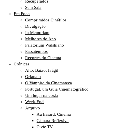
Recuperados
Sem Sala
Em Foco
Comprimidos Cinéfilos
Divulgação
In Memoriam
Melhores do Ano
Palatorium Walshiano
Passatempos
Recortes do Cinema
Crónicas
Alto, Baixo, Frágil
Orfanato
O Vampiro da Cinemateca
Portugal, um Guia Cinematográfico
Um lugar na coxia
Week-End
Arquivo
Au hasard, Cinema
Câmara Reflexiva
Civic TV