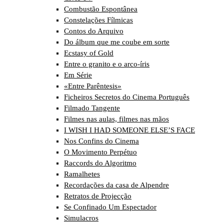
Combustão Espontânea
Constelações Fílmicas
Contos do Arquivo
Do álbum que me coube em sorte
Ecstasy of Gold
Entre o granito e o arco-íris
Em Série
«Entre Parêntesis»
Ficheiros Secretos do Cinema Português
Filmado Tangente
Filmes nas aulas, filmes nas mãos
I WISH I HAD SOMEONE ELSE’S FACE
Nos Confins do Cinema
O Movimento Perpétuo
Raccords do Algoritmo
Ramalhetes
Recordações da casa de Alpendre
Retratos de Projecção
Se Confinado Um Espectador
Simulacros