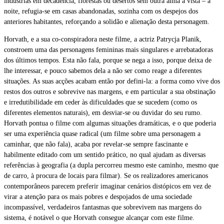
indústrias em decadência, florestas ou desertos sem outra alma à vista – à
noite, refugia-se em casas abandonadas, sozinha com os despejos dos
anteriores habitantes, reforçando a solidão e alienação desta personagem.
Horvath, e a sua co-conspiradora neste filme, a actriz Patrycja Planik,
constroem uma das personagens femininas mais singulares e arrebatadoras
dos últimos tempos. Esta não fala, porque se nega a isso, porque deixa de
lhe interessar, e pouco sabemos dela a não ser como reage a diferentes
situações. As suas acções acabam então por defini-la: a forma como vive dos
restos dos outros e sobrevive nas margens, e em particular a sua obstinação
e irredutibilidade em ceder às dificuldades que se sucedem (como os
diferentes elementos naturais), em desviar-se ou duvidar do seu rumo.
Horvath pontua o filme com algumas situações dramáticas, e o que poderia
ser uma experiência quase radical (um filme sobre uma personagem a
caminhar, que não fala), acaba por revelar-se sempre fascinante e
habilmente editado com um sentido prático, no qual ajudam as diversas
referências à geografia (a dupla percorreu mesmo este caminho, mesmo que
de carro, à procura de locais para filmar). Se os realizadores americanos
contemporâneos parecem preferir imaginar cenários distópicos em vez de
virar a atenção para os mais pobres e despojados de uma sociedade
incompassível, verdadeiros fantasmas que sobrevivem nas margens do
sistema, é notável o que Horvath consegue alcançar com este filme.