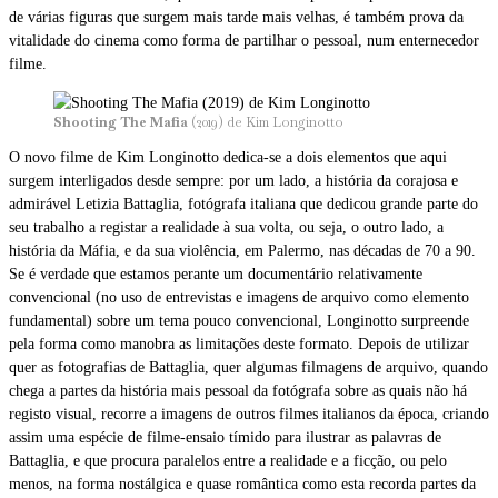
de várias figuras que surgem mais tarde mais velhas, é também prova da
vitalidade do cinema como forma de partilhar o pessoal, num enternecedor
filme.
Shooting The Mafia
(2019)
de Kim Longinotto
O novo filme de Kim Longinotto dedica-se a dois elementos que aqui
surgem interligados desde sempre: por um lado, a história da corajosa e
admirável Letizia Battaglia, fotógrafa italiana que dedicou grande parte do
seu trabalho a registar a realidade à sua volta, ou seja, o outro lado, a
história da Máfia, e da sua violência, em Palermo, nas décadas de 70 a 90.
Se é verdade que estamos perante um documentário relativamente
convencional (no uso de entrevistas e imagens de arquivo como elemento
fundamental) sobre um tema pouco convencional, Longinotto surpreende
pela forma como manobra as limitações deste formato. Depois de utilizar
quer as fotografias de Battaglia, quer algumas filmagens de arquivo, quando
chega a partes da história mais pessoal da fotógrafa sobre as quais não há
registo visual, recorre a imagens de outros filmes italianos da época, criando
assim uma espécie de filme-ensaio tímido para ilustrar as palavras de
Battaglia, e que procura paralelos entre a realidade e a ficção, ou pelo
menos, na forma nostálgica e quase romântica como esta recorda partes da