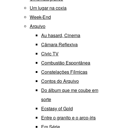
Um lugar na coxia
Week-End
Arquivo
Au hasard, Cinema
Câmara Reflexiva
Civic TV
Combustão Espontânea
Constelações Fílmicas
Contos do Arquivo
Do álbum que me coube em
sorte
Ecstasy of Gold
Entre o granito e o arco-íris
Em Série