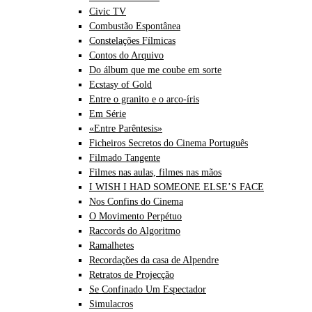
Civic TV
Combustão Espontânea
Constelações Fílmicas
Contos do Arquivo
Do álbum que me coube em sorte
Ecstasy of Gold
Entre o granito e o arco-íris
Em Série
«Entre Parêntesis»
Ficheiros Secretos do Cinema Português
Filmado Tangente
Filmes nas aulas, filmes nas mãos
I WISH I HAD SOMEONE ELSE’S FACE
Nos Confins do Cinema
O Movimento Perpétuo
Raccords do Algoritmo
Ramalhetes
Recordações da casa de Alpendre
Retratos de Projecção
Se Confinado Um Espectador
Simulacros