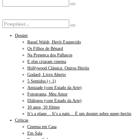
Dossier
Raoul Walsh, Herói Esquecido
Os Filhos de Bénard
Na Presença dos Palhaços
E elas criaram cinema
Hollywood Clássica: Outros Heróis
Godard, Livro Aberto
5 Sentidos (+ 1)
Amizade (com Estado da Arte)
Fotograma, Meu Amor
Diálogos (com Estado da Arte)
10 anos, 10 filmes
It’s a plane… It’s a pain… É um dossier sobre super-heróis
Críticas
Cinema em Casa
Em Sala