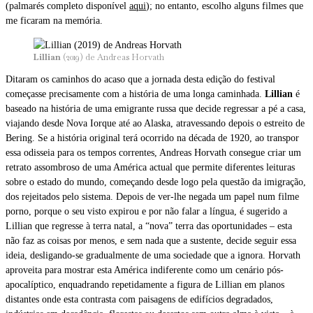
(palmarés completo disponível
aqui
); no entanto, escolho alguns filmes que
me ficaram na memória.
Lillian
(2019)
de Andreas Horvath
Ditaram os caminhos do acaso que a jornada desta edição do festival
começasse precisamente com a história de uma longa caminhada.
Lillian
é
baseado na história de uma emigrante russa que decide regressar a pé a casa,
viajando desde Nova Iorque até ao Alaska, atravessando depois o estreito de
Bering. Se a história original terá ocorrido na década de 1920, ao transpor
essa odisseia para os tempos correntes, Andreas Horvath consegue criar um
retrato assombroso de uma América actual que permite diferentes leituras
sobre o estado do mundo, começando desde logo pela questão da imigração,
dos rejeitados pelo sistema. Depois de ver-lhe negada um papel num filme
porno, porque o seu visto expirou e por não falar a língua, é sugerido a
Lillian que regresse à terra natal, a “nova” terra das oportunidades – esta
não faz as coisas por menos, e sem nada que a sustente, decide seguir essa
ideia, desligando-se gradualmente de uma sociedade que a ignora. Horvath
aproveita para mostrar esta América indiferente como um cenário pós-
apocalíptico, enquadrando repetidamente a figura de Lillian em planos
distantes onde esta contrasta com paisagens de edifícios degradados,