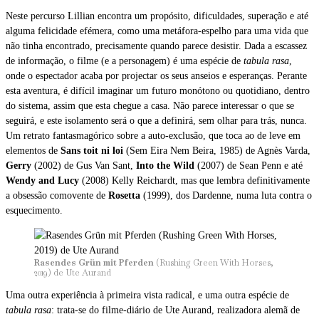
Neste percurso Lillian encontra um propósito, dificuldades, superação e até
alguma felicidade efémera, como uma metáfora-espelho para uma vida que
não tinha encontrado, precisamente quando parece desistir. Dada a escassez
de informação, o filme (e a personagem) é uma espécie de
tabula rasa
,
onde o espectador acaba por projectar os seus anseios e esperanças. Perante
esta aventura, é difícil imaginar um futuro monótono ou quotidiano, dentro
do sistema, assim que esta chegue a casa. Não parece interessar o que se
seguirá, e este isolamento será o que a definirá, sem olhar para trás, nunca.
Um retrato fantasmagórico sobre a auto-exclusão, que toca ao de leve em
elementos de
Sans toit ni loi
(Sem Eira Nem Beira, 1985) de Agnès Varda,
Gerry
(2002) de Gus Van Sant,
Into the Wild
(2007) de Sean Penn e até
Wendy and Lucy
(2008) Kelly Reichardt, mas que lembra definitivamente
a obsessão comovente de
Rosetta
(1999), dos Dardenne, numa luta contra o
esquecimento.
Rasendes Grün mit Pferden
(Rushing Green With Horses,
2019) de Ute Aurand
Uma outra experiência à primeira vista radical, e uma outra espécie de
tabula rasa
: trata-se do filme-diário de Ute Aurand, realizadora alemã de