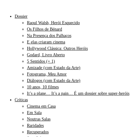
Dossier
Raoul Walsh, Herói Esquecido
Os Filhos de Bénard
Na Presença dos Palhaços
E elas criaram cinema
Hollywood Clássica: Outros Heróis
Godard, Livro Aberto
5 Sentidos (+ 1)
Amizade (com Estado da Arte)
Fotograma, Meu Amor
Diálogos (com Estado da Arte)
10 anos, 10 filmes
It’s a plane… It’s a pain… É um dossier sobre super-heróis
Críticas
Cinema em Casa
Em Sala
Noutras Salas
Raridades
Recuperados