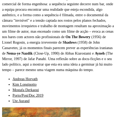
comercial de forma engenhosa: a sequência seguinte decorre num bar, onde
a equipa procura encontrar uma realidade que esteja escondida, algo
autêntico, e a forma como a sequência é filmada, entre o documental da
câmara “invisível” e a tensão captada nos rostos pelos planos fechados,
movimentos irrequietos e trabalho de montagem resultam na aproximação a
um filme de autor, mas encenado como um filme de acção – evoca as cenas
nos bares com actores não profissionais de
On The Bowery
(1956) de
Lionel Rogosin, a energia irreverente de
Shadows
(1958) de John
Cassavetes; já os momentos finais parecem prever as experiências iranianas
de
Nema-ye Nazdik
(Close-Up, 1990) de Abbas Kiarostami e
Ayneh
(The
Mirror, 1997) de Jafar Panahi. Uma reflexão sobre as docu-ficções e o seu
lado político, aqui a mostrar que esta era uma ideia a germinar já há muito
tempo – parece mesmo uma viagem numa máquina do tempo.
Andreas Horvath
Kim Longinotto
Mostafa Derkaoui
Porto/Post/Doc 2019
Ute Aurand