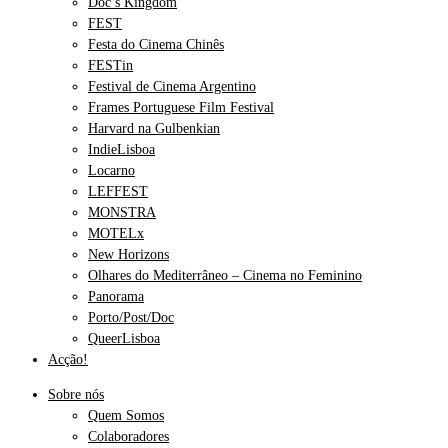
Doc’s Kingdom
FEST
Festa do Cinema Chinês
FESTin
Festival de Cinema Argentino
Frames Portuguese Film Festival
Harvard na Gulbenkian
IndieLisboa
Locarno
LEFFEST
MONSTRA
MOTELx
New Horizons
Olhares do Mediterrâneo – Cinema no Feminino
Panorama
Porto/Post/Doc
QueerLisboa
Acção!
Sobre nós
Quem Somos
Colaboradores