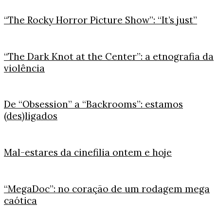
“The Rocky Horror Picture Show”: “It’s just”
“The Dark Knot at the Center”: a etnografia da
violência
De “Obsession” a “Backrooms”: estamos
(des)ligados
Mal-estares da cinefilia ontem e hoje
“MegaDoc”: no coração de um rodagem mega
caótica