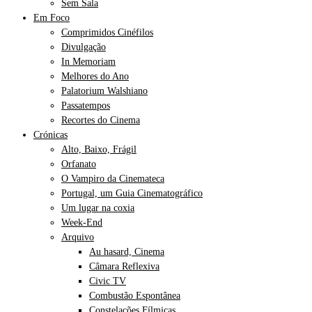
Sem Sala
Em Foco
Comprimidos Cinéfilos
Divulgação
In Memoriam
Melhores do Ano
Palatorium Walshiano
Passatempos
Recortes do Cinema
Crónicas
Alto, Baixo, Frágil
Orfanato
O Vampiro da Cinemateca
Portugal, um Guia Cinematográfico
Um lugar na coxia
Week-End
Arquivo
Au hasard, Cinema
Câmara Reflexiva
Civic TV
Combustão Espontânea
Constelações Fílmicas