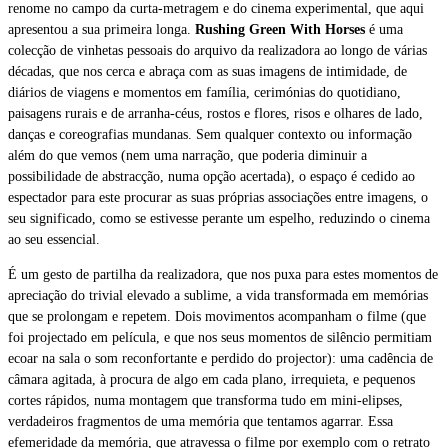
renome no campo da curta-metragem e do cinema experimental, que aqui
apresentou a sua primeira longa.
Rushing Green With Horses
é uma
colecção de vinhetas pessoais do arquivo da realizadora ao longo de várias
décadas, que nos cerca e abraça com as suas imagens de intimidade, de
diários de viagens e momentos em família, cerimónias do quotidiano,
paisagens rurais e de arranha-céus, rostos e flores, risos e olhares de lado,
danças e coreografias mundanas. Sem qualquer contexto ou informação
além do que vemos (nem uma narração, que poderia diminuir a
possibilidade de abstracção, numa opção acertada), o espaço é cedido ao
espectador para este procurar as suas próprias associações entre imagens, o
seu significado, como se estivesse perante um espelho, reduzindo o cinema
ao seu essencial.
É um gesto de partilha da realizadora, que nos puxa para estes momentos de
apreciação do trivial elevado a sublime, a vida transformada em memórias
que se prolongam e repetem. Dois movimentos acompanham o filme (que
foi projectado em película, e que nos seus momentos de silêncio permitiam
ecoar na sala o som reconfortante e perdido do projector): uma cadência de
câmara agitada, à procura de algo em cada plano, irrequieta, e pequenos
cortes rápidos, numa montagem que transforma tudo em mini-elipses,
verdadeiros fragmentos de uma memória que tentamos agarrar. Essa
efemeridade da memória, que atravessa o filme por exemplo com o retrato