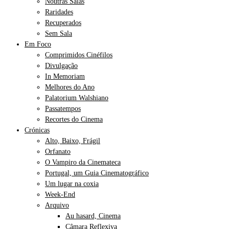
Noutras Salas
Raridades
Recuperados
Sem Sala
Em Foco
Comprimidos Cinéfilos
Divulgação
In Memoriam
Melhores do Ano
Palatorium Walshiano
Passatempos
Recortes do Cinema
Crónicas
Alto, Baixo, Frágil
Orfanato
O Vampiro da Cinemateca
Portugal, um Guia Cinematográfico
Um lugar na coxia
Week-End
Arquivo
Au hasard, Cinema
Câmara Reflexiva