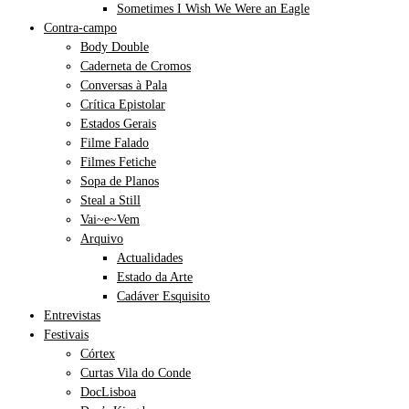
Sometimes I Wish We Were an Eagle
Contra-campo
Body Double
Caderneta de Cromos
Conversas à Pala
Crítica Epistolar
Estados Gerais
Filme Falado
Filmes Fetiche
Sopa de Planos
Steal a Still
Vai~e~Vem
Arquivo
Actualidades
Estado da Arte
Cadáver Esquisito
Entrevistas
Festivais
Córtex
Curtas Vila do Conde
DocLisboa