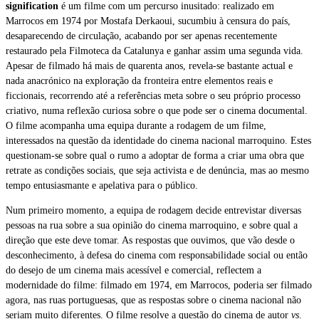
signification
é um filme com um percurso inusitado: realizado em
Marrocos em 1974 por Mostafa Derkaoui, sucumbiu à censura do país,
desaparecendo de circulação, acabando por ser apenas recentemente
restaurado pela Filmoteca da Catalunya e ganhar assim uma segunda vida.
Apesar de filmado há mais de quarenta anos, revela-se bastante actual e
nada anacrónico na exploração da fronteira entre elementos reais e
ficcionais, recorrendo até a referências meta sobre o seu próprio processo
criativo, numa reflexão curiosa sobre o que pode ser o cinema documental.
O filme acompanha uma equipa durante a rodagem de um filme,
interessados na questão da identidade do cinema nacional marroquino. Estes
questionam-se sobre qual o rumo a adoptar de forma a criar uma obra que
retrate as condições sociais, que seja activista e de denúncia, mas ao mesmo
tempo entusiasmante e apelativa para o público.
Num primeiro momento, a equipa de rodagem decide entrevistar diversas
pessoas na rua sobre a sua opinião do cinema marroquino, e sobre qual a
direção que este deve tomar. As respostas que ouvimos, que vão desde o
desconhecimento, à defesa do cinema com responsabilidade social ou então
do desejo de um cinema mais acessível e comercial, reflectem a
modernidade do filme: filmado em 1974, em Marrocos, poderia ser filmado
agora, nas ruas portuguesas, que as respostas sobre o cinema nacional não
seriam muito diferentes. O filme resolve a questão do cinema de autor
vs
.