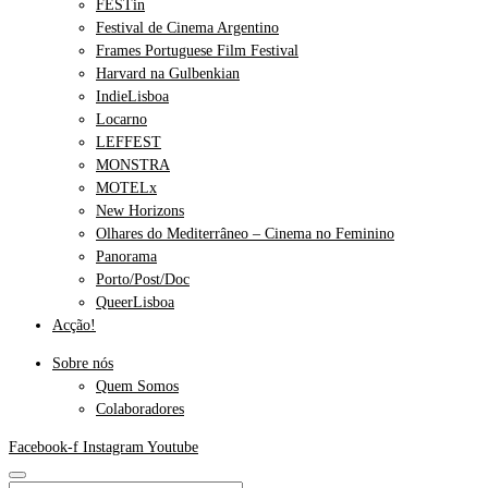
FESTin
Festival de Cinema Argentino
Frames Portuguese Film Festival
Harvard na Gulbenkian
IndieLisboa
Locarno
LEFFEST
MONSTRA
MOTELx
New Horizons
Olhares do Mediterrâneo – Cinema no Feminino
Panorama
Porto/Post/Doc
QueerLisboa
Acção!
Sobre nós
Quem Somos
Colaboradores
Facebook-f
Instagram
Youtube