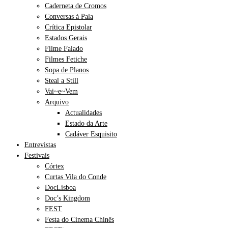
Caderneta de Cromos
Conversas à Pala
Crítica Epistolar
Estados Gerais
Filme Falado
Filmes Fetiche
Sopa de Planos
Steal a Still
Vai~e~Vem
Arquivo
Actualidades
Estado da Arte
Cadáver Esquisito
Entrevistas
Festivais
Córtex
Curtas Vila do Conde
DocLisboa
Doc’s Kingdom
FEST
Festa do Cinema Chinês