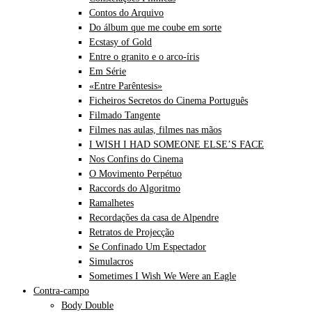
Contos do Arquivo
Do álbum que me coube em sorte
Ecstasy of Gold
Entre o granito e o arco-íris
Em Série
«Entre Parêntesis»
Ficheiros Secretos do Cinema Português
Filmado Tangente
Filmes nas aulas, filmes nas mãos
I WISH I HAD SOMEONE ELSE’S FACE
Nos Confins do Cinema
O Movimento Perpétuo
Raccords do Algoritmo
Ramalhetes
Recordações da casa de Alpendre
Retratos de Projecção
Se Confinado Um Espectador
Simulacros
Sometimes I Wish We Were an Eagle
Contra-campo
Body Double