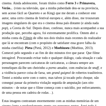
cinema. Ainda adolescente, foram títulos como
Ferro 3
e
Primavera,
Verão..
. (visto na televisão, que a minha puberdade deu-se na província,
sem acesso fácil ao Quarteto e ao King) que me deram a conhecer este
autor, uma certo cinema de festival europeu e, além disso, me trouxeram
imagens singulares do que era o cinema dessa país distante (e ainda nada
pop
), a Coreia do Sul. Depois disso, confesso, nunca mais acompanhei a sua
produção que, percebo agora, foi extremamente prolífica. Ontem abri a
minha conta da
Filmin
de olho nos dois títulos mais recentes do realizador
que lá se encontram (com o propósito de satisfazer essa grave falha da
minha cinefilia):
Pieta
(Pietá, 2012) e
Moebiuseu
(Moebius, 2013).
Comecei pelo segundo e ao fim de dez minutos tive que parar. Que filme
intragável. Procurando evitar todo e qualquer diálogo, cada situação e cada
personagem parecem caricaturas de caricaturas, a câmara sempre aos
tremeliques dá-lhe um cheirinho a
porno
amador, com essências de
snuff
, e
a violência parece coisa de farsa, um
grand guignol
de robertos trauliteiros.
Tentei a minha sorte com o outro, mas talvez já tocado pelo choque, não
consegui passar da primeira violação seguida de amputação (aos oito
minutos – de notar que o filme começa com o suicídio, por enforcamento,
de uma pessoa em cadeira de rodas…).
Estas imagens contrastam enormemente com as minhas memórias de um
cinema lento e profundamente atento aos pequenos gestos. Aqui tudo é