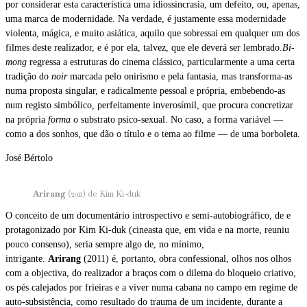
por considerar esta característica uma idiossincrasia, um defeito, ou, apenas,
uma marca de modernidade. Na verdade, é justamente essa modernidade
violenta, mágica, e muito asiática, aquilo que sobressai em qualquer um dos
filmes deste realizador, e é por ela, talvez, que ele deverá ser lembrado.
Bi-
mong
regressa a estruturas do cinema clássico, particularmente a uma certa
tradição do
noir
marcada pelo onirismo e pela fantasia, mas transforma-as
numa proposta singular, e radicalmente pessoal e própria, embebendo-as
num registo simbólico, perfeitamente inverosímil, que procura concretizar
na própria
forma
o substrato psico-sexual. No caso, a forma variável —
como a dos sonhos, que dão o título e o tema ao filme — de uma borboleta.
José Bértolo
Arirang
(2011) de Kim Ki-duk
O conceito de um documentário introspectivo e semi-autobiográfico, de e
protagonizado por Kim Ki-duk (cineasta que, em vida e na morte, reuniu
pouco consenso), seria sempre algo de, no mínimo,
intrigante.
Arirang
(2011) é, portanto, obra confessional, olhos nos olhos
com a objectiva, do realizador a braços com o dilema do bloqueio criativo,
os pés calejados por frieiras e a viver numa cabana no campo em regime de
auto-subsistência, como resultado do trauma de um incidente, durante a