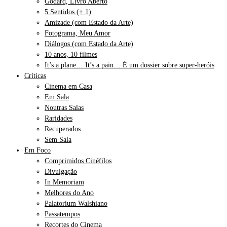
Godard, Livro Aberto
5 Sentidos (+ 1)
Amizade (com Estado da Arte)
Fotograma, Meu Amor
Diálogos (com Estado da Arte)
10 anos, 10 filmes
It’s a plane… It’s a pain… É um dossier sobre super-heróis
Críticas
Cinema em Casa
Em Sala
Noutras Salas
Raridades
Recuperados
Sem Sala
Em Foco
Comprimidos Cinéfilos
Divulgação
In Memoriam
Melhores do Ano
Palatorium Walshiano
Passatempos
Recortes do Cinema