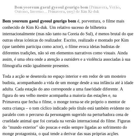
Bom yeoreum gaeul gyeoul geurigo bom
(Primavera, Verão,
Outono, Inverno… Primavera, 2003) de Kim Ki-duk
Bom yeoreum gaeul gyeoul geurigo bom
é, porventura, o filme mais
conhecido de Kim Ki-duk. Um relativo sucesso de bilheteira
internacionalmente (mas não tanto na Coreia do Sul), é menos brutal do que
outras obras icónicas do realizador. Escrito, realizado e montado por Kim
(que também participa como actor), o filme evoca ideias budistas de
diferentes tradições, não só em elementos narrativos como visuais. Ainda
assim, é uma obra onde a atenção a
outsiders
e a violência associadas à sua
filmografia estão igualmente presentes.
Toda a acção se desenrola no espaço interior e em redor de um mosteiro
budista, acompanhando a vida de um monge desde a sua infância até à idade
adulta. Cada estação do ano corresponde a uma fase/idade diferente. A
figura do seu velho mestre acompanha a maioria das estações e, na
Primavera que fecha o filme, o monge torna-se ele próprio o mentor de
outra criança – o tom cíclico indicado pelo título está também evidente no
paralelo com o percurso da personagem sugerido na perturbadora cena de
crueldade animal que foi cortada na versão internacional do filme. Figuras
do “mundo exterior” são poucas e estão sempre ligadas ao sofrimento do
monge protagonista, o qual tende a derivar das suas próprias acções.