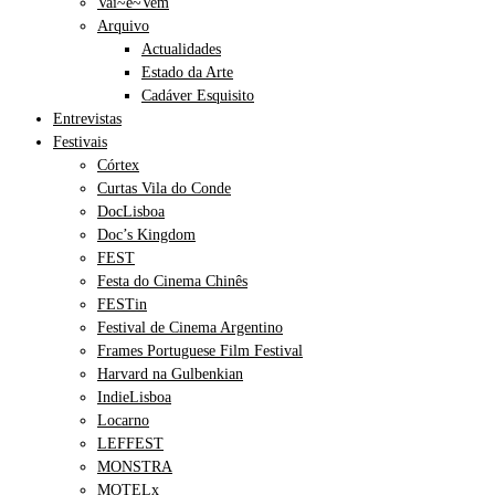
Vai~e~Vem
Arquivo
Actualidades
Estado da Arte
Cadáver Esquisito
Entrevistas
Festivais
Córtex
Curtas Vila do Conde
DocLisboa
Doc’s Kingdom
FEST
Festa do Cinema Chinês
FESTin
Festival de Cinema Argentino
Frames Portuguese Film Festival
Harvard na Gulbenkian
IndieLisboa
Locarno
LEFFEST
MONSTRA
MOTELx