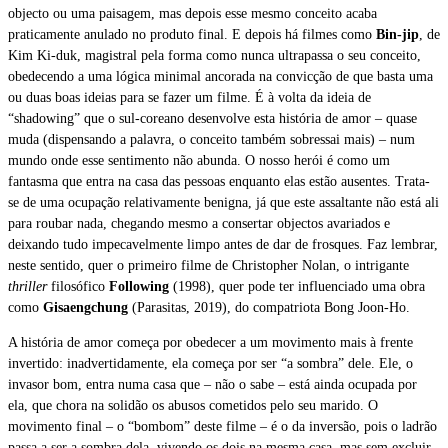
objecto ou uma paisagem, mas depois esse mesmo conceito acaba
praticamente anulado no produto final. E depois há filmes como
Bin-jip
, de
Kim Ki-duk, magistral pela forma como nunca ultrapassa o seu conceito,
obedecendo a uma lógica minimal ancorada na convicção de que basta uma
ou duas boas ideias para se fazer um filme. É à volta da ideia de
“shadowing” que o sul-coreano desenvolve esta história de amor – quase
muda (dispensando a palavra, o conceito também sobressai mais) – num
mundo onde esse sentimento não abunda. O nosso herói é como um
fantasma que entra na casa das pessoas enquanto elas estão ausentes. Trata-
se de uma ocupação relativamente benigna, já que este assaltante não está ali
para roubar nada, chegando mesmo a consertar objectos avariados e
deixando tudo impecavelmente limpo antes de dar de frosques. Faz lembrar,
neste sentido, quer o primeiro filme de Christopher Nolan, o intrigante
thriller
filosófico
Following
(1998), quer pode ter influenciado uma obra
como
Gisaengchung
(Parasitas, 2019), do compatriota Bong Joon-Ho.
A história de amor começa por obedecer a um movimento mais à frente
invertido: inadvertidamente, ela começa por ser “a sombra” dele. Ele, o
invasor bom, entra numa casa que – não o sabe – está ainda ocupada por
ela, que chora na solidão os abusos cometidos pelo seu marido. O
movimento final – o “bombom” deste filme – é o da inversão, pois o ladrão
passa a ser a sombra dela, vivendo os dois na mesma casa, mas sem excluir