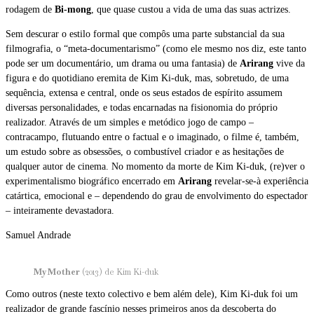
rodagem de
Bi-mong
, que quase custou a vida de uma das suas actrizes.
Sem descurar o estilo formal que compôs uma parte substancial da sua
filmografia, o “meta-documentarismo” (como ele mesmo nos diz, este tanto
pode ser um documentário, um drama ou uma fantasia) de
Arirang
vive da
figura e do quotidiano eremita de Kim Ki-duk, mas, sobretudo, de uma
sequência, extensa e central, onde os seus estados de espírito assumem
diversas personalidades, e todas encarnadas na fisionomia do próprio
realizador. Através de um simples e metódico jogo de campo –
contracampo, flutuando entre o factual e o imaginado, o filme é, também,
um estudo sobre as obsessões, o combustível criador e as hesitações de
qualquer autor de cinema. No momento da morte de Kim Ki-duk, (re)ver o
experimentalismo biográfico encerrado em
Arirang
revelar-se-à experiência
catártica, emocional e – dependendo do grau de envolvimento do espectador
– inteiramente devastadora.
Samuel Andrade
My Mother
(2013) de Kim Ki-duk
Como outros (neste texto colectivo e bem além dele), Kim Ki-duk foi um
realizador de grande fascínio nesses primeiros anos da descoberta do