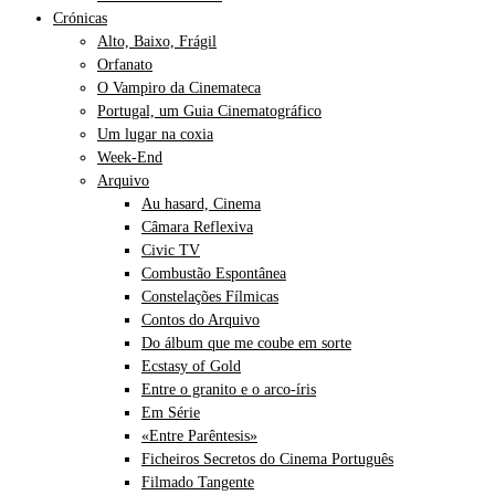
Crónicas
Alto, Baixo, Frágil
Orfanato
O Vampiro da Cinemateca
Portugal, um Guia Cinematográfico
Um lugar na coxia
Week-End
Arquivo
Au hasard, Cinema
Câmara Reflexiva
Civic TV
Combustão Espontânea
Constelações Fílmicas
Contos do Arquivo
Do álbum que me coube em sorte
Ecstasy of Gold
Entre o granito e o arco-íris
Em Série
«Entre Parêntesis»
Ficheiros Secretos do Cinema Português
Filmado Tangente