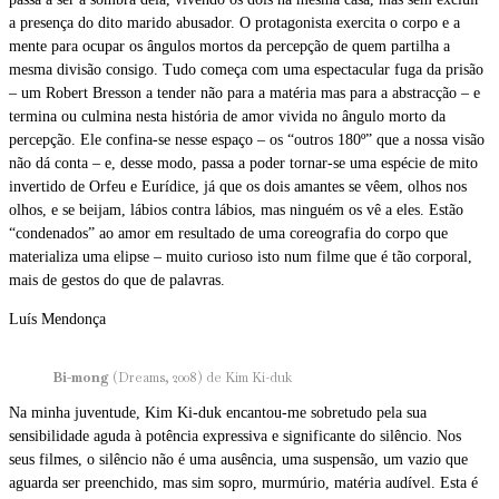
a presença do dito marido abusador. O protagonista exercita o corpo e a
mente para ocupar os ângulos mortos da percepção de quem partilha a
mesma divisão consigo. Tudo começa com uma espectacular fuga da prisão
– um Robert Bresson a tender não para a matéria mas para a abstracção – e
termina ou culmina nesta história de amor vivida no ângulo morto da
percepção. Ele confina-se nesse espaço – os “outros 180º” que a nossa visão
não dá conta – e, desse modo, passa a poder tornar-se uma espécie de mito
invertido de Orfeu e Eurídice, já que os dois amantes se vêem, olhos nos
olhos, e se beijam, lábios contra lábios, mas ninguém os vê a eles. Estão
“condenados” ao amor em resultado de uma coreografia do corpo que
materializa uma elipse – muito curioso isto num filme que é tão corporal,
mais de gestos do que de palavras.
Luís Mendonça
Bi-mong
(Dreams, 2008) de Kim Ki-duk
Na minha juventude, Kim Ki-duk encantou-me sobretudo pela sua
sensibilidade aguda à potência expressiva e significante do silêncio. Nos
seus filmes, o silêncio não é uma ausência, uma suspensão, um vazio que
aguarda ser preenchido, mas sim sopro, murmúrio, matéria audível. Esta é