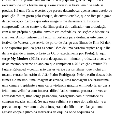
excessivo, de uma forma em que esse excesso se basta, em que nada se
produz. Há uma fúria, é certo, que parece desembocar apenas num desejo de
produção. E um gosto pelo choque, de
enfant terrible,
que se fica pelo gozo
da provocação. Certo é que estas imagens me desarmaram. Procuro
compreendê-las no contexto da filmografia do realizador, em articulação
com a sua própria biografia, envolta em escândalos, acusações e bloqueios
criativos. A isto junta-se um factor importante para deslindar este caso: o
festival de Veneza, que serviu de porto de abrigo aos filmes de Kim Ki-duk
e de expositor público para as convulsões de uma carreira atípica (e que lhe
daria o grande prémio, o Leão de Ouro, exactamente por
Pieta
). E aqui
surge
My Mother
(2013), curta de apenas um minuto, produzida a convite
desse mesmo certame no ano em que completou a 70.ª edição (Venice 70
Future Reloaded – compilação destes vários curtos filmes, que inclui um
tocante retrato funerário de João Pedro Rodrigues). Nele o estilo desses dois
filmes é o mesmo: uma imagem deslavada, uma montagem aceleradíssima,
uma câmara trepidante e uma certa violência gratuita em modo farsa (desta
feita, uma velhinha com imensas dificuldades motoras procura atravessar,
apressadamente, uma longa passadeira, carregando com dificuldade as
compras escadas acima). Só que essa velhinha é a mãe do realizador, e a
pressa tem que ver com a visita inesperada do filho, que a lança numa
agitada epopeia junto da mercearia da esquina onde adquirirá os