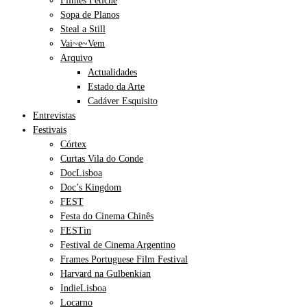
Filmes Fetiche
Sopa de Planos
Steal a Still
Vai~e~Vem
Arquivo
Actualidades
Estado da Arte
Cadáver Esquisito
Entrevistas
Festivais
Córtex
Curtas Vila do Conde
DocLisboa
Doc’s Kingdom
FEST
Festa do Cinema Chinês
FESTin
Festival de Cinema Argentino
Frames Portuguese Film Festival
Harvard na Gulbenkian
IndieLisboa
Locarno