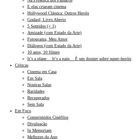
Na Presença dos Palhaços
E elas criaram cinema
Hollywood Clássica: Outros Heróis
Godard, Livro Aberto
5 Sentidos (+ 1)
Amizade (com Estado da Arte)
Fotograma, Meu Amor
Diálogos (com Estado da Arte)
10 anos, 10 filmes
It’s a plane… It’s a pain… É um dossier sobre super-heróis
Críticas
Cinema em Casa
Em Sala
Noutras Salas
Raridades
Recuperados
Sem Sala
Em Foco
Comprimidos Cinéfilos
Divulgação
In Memoriam
Melhores do Ano