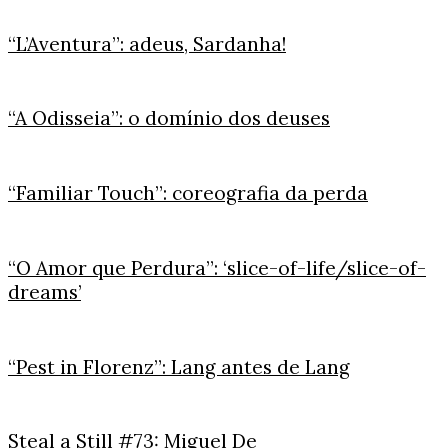
“L’Aventura”: adeus, Sardanha!
“A Odisseia”: o domínio dos deuses
“Familiar Touch”: coreografia da perda
“O Amor que Perdura”: ‘slice-of-life/slice-of-
dreams’
“Pest in Florenz”: Lang antes de Lang
Steal a Still #73: Miguel De