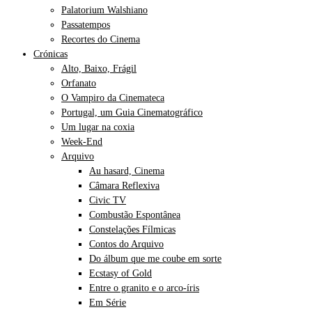
Palatorium Walshiano
Passatempos
Recortes do Cinema
Crónicas
Alto, Baixo, Frágil
Orfanato
O Vampiro da Cinemateca
Portugal, um Guia Cinematográfico
Um lugar na coxia
Week-End
Arquivo
Au hasard, Cinema
Câmara Reflexiva
Civic TV
Combustão Espontânea
Constelações Fílmicas
Contos do Arquivo
Do álbum que me coube em sorte
Ecstasy of Gold
Entre o granito e o arco-íris
Em Série