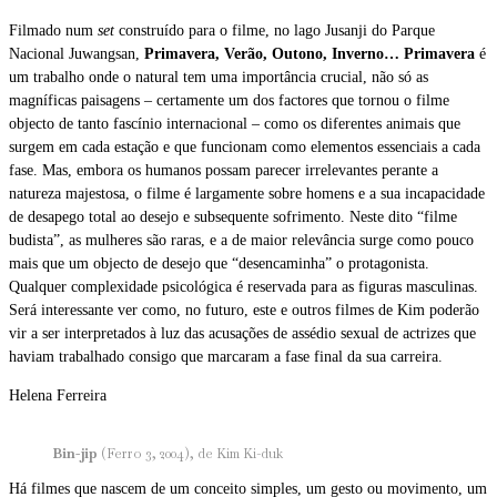
Filmado num
set
construído para o filme, no lago Jusanji do Parque
Nacional Juwangsan,
Primavera, Verão, Outono, Inverno… Primavera
é
um trabalho onde o natural tem uma importância crucial, não só as
magníficas paisagens – certamente um dos factores que tornou o filme
objecto de tanto fascínio internacional – como os diferentes animais que
surgem em cada estação e que funcionam como elementos essenciais a cada
fase. Mas, embora os humanos possam parecer irrelevantes perante a
natureza majestosa, o filme é largamente sobre homens e a sua incapacidade
de desapego total ao desejo e subsequente sofrimento. Neste dito “filme
budista”, as mulheres são raras, e a de maior relevância surge como pouco
mais que um objecto de desejo que “desencaminha” o protagonista.
Qualquer complexidade psicológica é reservada para as figuras masculinas.
Será interessante ver como, no futuro, este e outros filmes de Kim poderão
vir a ser interpretados à luz das acusações de assédio sexual de actrizes que
haviam trabalhado consigo que marcaram a fase final da sua carreira.
Helena Ferreira
Bin-jip
(Ferro 3, 2004), de Kim Ki-duk
Há filmes que nascem de um conceito simples, um gesto ou movimento, um