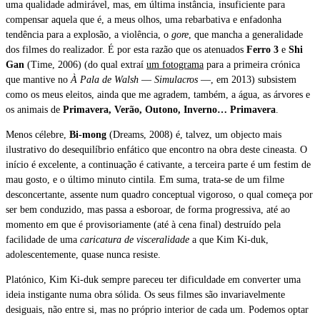
uma qualidade admirável, mas, em última instância, insuficiente para
compensar aquela que é, a meus olhos, uma rebarbativa e enfadonha
tendência para a explosão, a violência, o
gore
, que mancha a generalidade
dos filmes do realizador. É por esta razão que os atenuados
Ferro 3
e
Shi
Gan
(Time, 2006) (do qual extraí
um fotograma
para a primeira crónica
que mantive no
À Pala de Walsh
—
Simulacros
—, em 2013) subsistem
como os meus eleitos, ainda que me agradem, também, a água, as árvores e
os animais de
Primavera, Verão, Outono, Inverno… Primavera
.
Menos célebre,
Bi-mong
(Dreams, 2008) é, talvez, um objecto mais
ilustrativo do desequilíbrio enfático que encontro na obra deste cineasta. O
início é excelente, a continuação é cativante, a terceira parte é um festim de
mau gosto, e o último minuto cintila. Em suma, trata-se de um filme
desconcertante, assente num quadro conceptual vigoroso, o qual começa por
ser bem conduzido, mas passa a esboroar, de forma progressiva, até ao
momento em que é provisoriamente (até à cena final) destruído pela
facilidade de uma
caricatura de visceralidade
a que Kim Ki-duk,
adolescentemente, quase nunca resiste.
Platónico, Kim Ki-duk sempre pareceu ter dificuldade em converter uma
ideia instigante numa obra sólida. Os seus filmes são invariavelmente
desiguais, não entre si, mas no próprio interior de cada um. Podemos optar