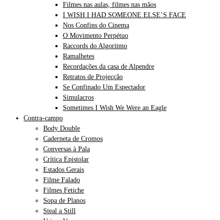
Filmes nas aulas, filmes nas mãos
I WISH I HAD SOMEONE ELSE’S FACE
Nos Confins do Cinema
O Movimento Perpétuo
Raccords do Algoritmo
Ramalhetes
Recordações da casa de Alpendre
Retratos de Projecção
Se Confinado Um Espectador
Simulacros
Sometimes I Wish We Were an Eagle
Contra-campo
Body Double
Caderneta de Cromos
Conversas à Pala
Crítica Epistolar
Estados Gerais
Filme Falado
Filmes Fetiche
Sopa de Planos
Steal a Still