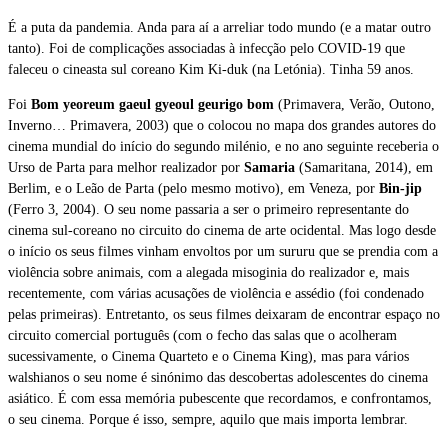
É a puta da pandemia. Anda para aí a arreliar todo mundo (e a matar outro
tanto). Foi de complicações associadas à infecção pelo COVID-19 que
faleceu o cineasta sul coreano Kim Ki-duk (na Letónia). Tinha 59 anos.
Foi
Bom yeoreum gaeul gyeoul geurigo bom
(Primavera, Verão, Outono,
Inverno… Primavera, 2003) que o colocou no mapa dos grandes autores do
cinema mundial do início do segundo milénio, e no ano seguinte receberia o
Urso de Parta para melhor realizador por
Samaria
(Samaritana, 2014), em
Berlim, e o Leão de Parta (pelo mesmo motivo), em Veneza, por
Bin-jip
(Ferro 3, 2004). O seu nome passaria a ser o primeiro representante do
cinema sul-coreano no circuito do cinema de arte ocidental. Mas logo desde
o início os seus filmes vinham envoltos por um sururu que se prendia com a
violência sobre animais, com a alegada misoginia do realizador e, mais
recentemente, com várias acusações de violência e assédio (foi condenado
pelas primeiras). Entretanto, os seus filmes deixaram de encontrar espaço no
circuito comercial português (com o fecho das salas que o acolheram
sucessivamente, o Cinema Quarteto e o Cinema King), mas para vários
walshianos o seu nome é sinónimo das descobertas adolescentes do cinema
asiático. É com essa memória pubescente que recordamos, e confrontamos,
o seu cinema. Porque é isso, sempre, aquilo que mais importa lembrar.