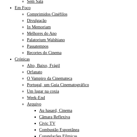
Sem Sala
Em Foco
Comprimidos Cinéfilos
Divulgação
In Memoriam
Melhores do Ano
Palatorium Walshiano
Passatempos
Recortes do Cinema
Crónicas
Alto, Baixo, Frágil
Orfanato
O Vampiro da Cinemateca
Portugal, um Guia Cinematográfico
Um lugar na coxia
Week-End
Arquivo
Au hasard, Cinema
Câmara Reflexiva
Civic TV
Combustão Espontânea
Constelações Fílmicas