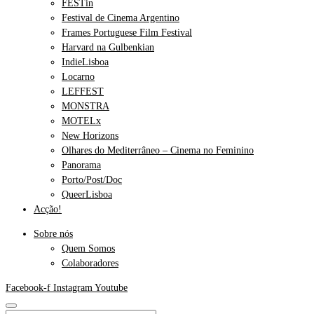
FESTin
Festival de Cinema Argentino
Frames Portuguese Film Festival
Harvard na Gulbenkian
IndieLisboa
Locarno
LEFFEST
MONSTRA
MOTELx
New Horizons
Olhares do Mediterrâneo – Cinema no Feminino
Panorama
Porto/Post/Doc
QueerLisboa
Acção!
Sobre nós
Quem Somos
Colaboradores
Facebook-f
Instagram
Youtube