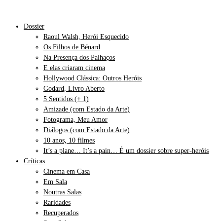
Dossier
Raoul Walsh, Herói Esquecido
Os Filhos de Bénard
Na Presença dos Palhaços
E elas criaram cinema
Hollywood Clássica: Outros Heróis
Godard, Livro Aberto
5 Sentidos (+ 1)
Amizade (com Estado da Arte)
Fotograma, Meu Amor
Diálogos (com Estado da Arte)
10 anos, 10 filmes
It’s a plane… It’s a pain… É um dossier sobre super-heróis
Críticas
Cinema em Casa
Em Sala
Noutras Salas
Raridades
Recuperados