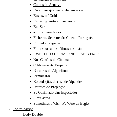
Contos do Arquivo
Do álbum que me coube em sorte
Ecstasy of Gold
Entre o granito e o arco-íris
Em Série
«Entre Parêntesis»
Ficheiros Secretos do Cinema Português
Filmado Tangente
Filmes nas aulas, filmes nas mãos
I WISH I HAD SOMEONE ELSE’S FACE
Nos Confins do Cinema
O Movimento Perpétuo
Raccords do Algoritmo
Ramalhetes
Recordações da casa de Alpendre
Retratos de Projecção
Se Confinado Um Espectador
Simulacros
Sometimes I Wish We Were an Eagle
Contra-campo
Body Double