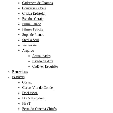
Caderneta de Cromos
Conversas à Pala
Crítica Epistolar
Estados Gerais
Filme Falado
Filmes Fetiche
Sopa de Planos
Steal a Still
Vai~e~Vem
Arquivo
Actualidades
Estado da Arte
Cadáver Esquisito
Entrevistas
Festivais
Córtex
Curtas Vila do Conde
DocLisboa
Doc’s Kingdom
FEST
Festa do Cinema Chinês