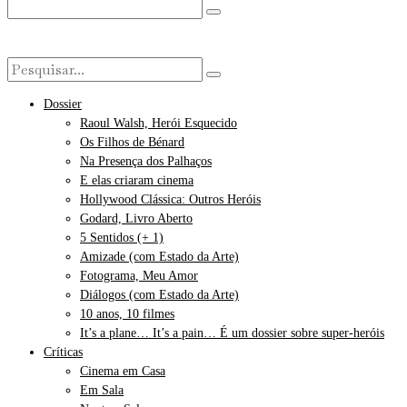
Dossier
Raoul Walsh, Herói Esquecido
Os Filhos de Bénard
Na Presença dos Palhaços
E elas criaram cinema
Hollywood Clássica: Outros Heróis
Godard, Livro Aberto
5 Sentidos (+ 1)
Amizade (com Estado da Arte)
Fotograma, Meu Amor
Diálogos (com Estado da Arte)
10 anos, 10 filmes
It’s a plane… It’s a pain… É um dossier sobre super-heróis
Críticas
Cinema em Casa
Em Sala