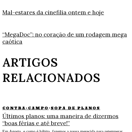
Mal-estares da cinefilia ontem e hoje
“MegaDoc”: no coração de um rodagem mega
caótica
ARTIGOS
RELACIONADOS
CONTRA-CAMPO
·
SOPA DE PLANOS
Últimos planos: uma maneira de dizermos
“boas férias e até breve!”
Em Agosto, e como é hábito, fazemos a pausa merecida para retemperar