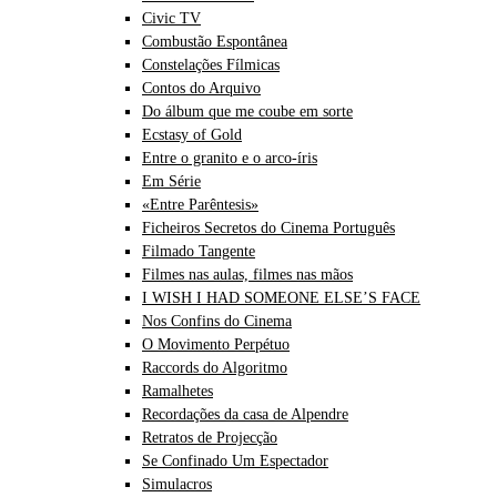
Civic TV
Combustão Espontânea
Constelações Fílmicas
Contos do Arquivo
Do álbum que me coube em sorte
Ecstasy of Gold
Entre o granito e o arco-íris
Em Série
«Entre Parêntesis»
Ficheiros Secretos do Cinema Português
Filmado Tangente
Filmes nas aulas, filmes nas mãos
I WISH I HAD SOMEONE ELSE’S FACE
Nos Confins do Cinema
O Movimento Perpétuo
Raccords do Algoritmo
Ramalhetes
Recordações da casa de Alpendre
Retratos de Projecção
Se Confinado Um Espectador
Simulacros