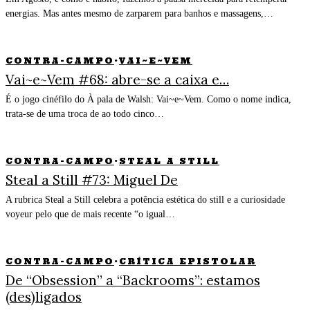
energias. Mas antes mesmo de zarparem para banhos e massagens,…
CONTRA-CAMPO
·
VAI~E~VEM
Vai~e~Vem #68: abre-se a caixa e…
É o jogo cinéfilo do À pala de Walsh: Vai~e~Vem. Como o nome indica,
trata-se de uma troca de ao todo cinco…
CONTRA-CAMPO
·
STEAL A STILL
Steal a Still #73: Miguel De
A rubrica Steal a Still celebra a potência estética do still e a curiosidade
voyeur pelo que de mais recente “o igual…
CONTRA-CAMPO
·
CRÍTICA EPISTOLAR
De “Obsession” a “Backrooms”: estamos
(des)ligados