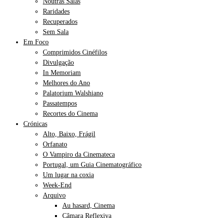
Noutras Salas
Raridades
Recuperados
Sem Sala
Em Foco
Comprimidos Cinéfilos
Divulgação
In Memoriam
Melhores do Ano
Palatorium Walshiano
Passatempos
Recortes do Cinema
Crónicas
Alto, Baixo, Frágil
Orfanato
O Vampiro da Cinemateca
Portugal, um Guia Cinematográfico
Um lugar na coxia
Week-End
Arquivo
Au hasard, Cinema
Câmara Reflexiva