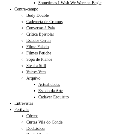
Sometimes I Wish We Were an Eagle
Contra-campo
Body Double
Caderneta de Cromos
Conversas à Pala
Crítica Epistolar
Estados Gerais
Filme Falado
Filmes Fetiche
Sopa de Planos
Steal a Still
Vai~e~Vem
Arquivo
Actualidades
Estado da Arte
Cadáver Esquisito
Entrevistas
Festivais
Córtex
Curtas Vila do Conde
DocLisboa