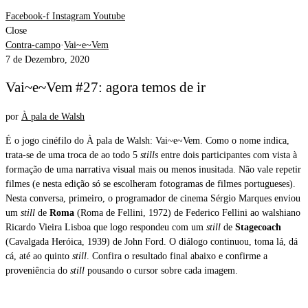
Facebook-f
Instagram
Youtube
Close
Contra-campo
·
Vai~e~Vem
7 de Dezembro, 2020
Vai~e~Vem #27: agora temos de ir
por
À pala de Walsh
É o jogo cinéfilo do À pala de Walsh: Vai~e~Vem. Como o nome indica,
trata-se de uma troca de ao todo 5
stills
entre dois participantes com vista à
formação de uma narrativa visual mais ou menos inusitada. Não vale repetir
filmes (e nesta edição só se escolheram fotogramas de filmes portugueses).
Nesta conversa, primeiro, o programador de cinema Sérgio Marques enviou
um
still
de
Roma
(Roma de Fellini, 1972) de Federico Fellini ao walshiano
Ricardo Vieira Lisboa que logo respondeu com um
still
de
Stagecoach
(Cavalgada Heróica, 1939) de John Ford. O diálogo continuou, toma lá, dá
cá, até ao quinto
still
. Confira o resultado final abaixo e confirme a
proveniência do
still
pousando o cursor sobre cada imagem.