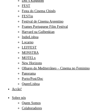
Doc’s Kingdom
FEST
Festa do Cinema Chinês
FESTin
Festival de Cinema Argentino
Frames Portuguese Film Festival
Harvard na Gulbenkian
IndieLisboa
Locarno
LEFFEST
MONSTRA
MOTELx
New Horizons
Olhares do Mediterrâneo – Cinema no Feminino
Panorama
Porto/Post/Doc
QueerLisboa
Acção!
Sobre nós
Quem Somos
Colaboradores