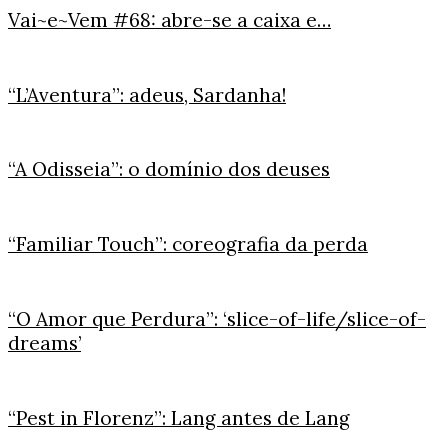
Vai~e~Vem #68: abre-se a caixa e…
“L’Aventura”: adeus, Sardanha!
“A Odisseia”: o domínio dos deuses
“Familiar Touch”: coreografia da perda
“O Amor que Perdura”: ‘slice-of-life/slice-of-
dreams’
“Pest in Florenz”: Lang antes de Lang