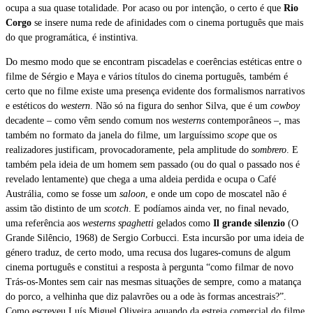
ocupa a sua quase totalidade. Por acaso ou por intenção, o certo é que
Rio
Corgo
se insere numa rede de afinidades com o cinema português que mais
do que programática, é instintiva.
Do mesmo modo que se encontram piscadelas e coerências estéticas entre o
filme de Sérgio e Maya e vários títulos do cinema português, também é
certo que no filme existe uma presença evidente dos formalismos narrativos
e estéticos do
western
. Não só na figura do senhor Silva, que é um
cowboy
decadente – como vêm sendo comum nos
westerns
contemporâneos –, mas
também no formato da janela do filme, um larguíssimo
scope
que os
realizadores justificam, provocadoramente, pela amplitude do
sombrero
. E
também pela ideia de um homem sem passado (ou do qual o passado nos é
revelado lentamente) que chega a uma aldeia perdida e ocupa o Café
Austrália, como se fosse um
saloon
, e onde um copo de moscatel não é
assim tão distinto de um
scotch
. E podíamos ainda ver, no final nevado,
uma referência aos
westerns spaghetti
gelados como
Il grande silenzio
(O
Grande Silêncio, 1968) de Sergio Corbucci. Esta incursão por uma ideia de
género traduz, de certo modo, uma recusa dos lugares-comuns de algum
cinema português e constitui a resposta à pergunta “como filmar de novo
Trás-os-Montes sem cair nas mesmas situações de sempre, como a matança
do porco, a velhinha que diz palavrões ou a ode às formas ancestrais?”.
Como escreveu Luís Miguel Oliveira aquando da estreia comercial do filme,