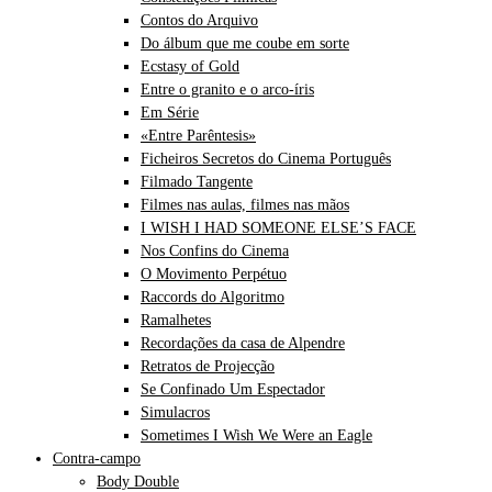
Contos do Arquivo
Do álbum que me coube em sorte
Ecstasy of Gold
Entre o granito e o arco-íris
Em Série
«Entre Parêntesis»
Ficheiros Secretos do Cinema Português
Filmado Tangente
Filmes nas aulas, filmes nas mãos
I WISH I HAD SOMEONE ELSE’S FACE
Nos Confins do Cinema
O Movimento Perpétuo
Raccords do Algoritmo
Ramalhetes
Recordações da casa de Alpendre
Retratos de Projecção
Se Confinado Um Espectador
Simulacros
Sometimes I Wish We Were an Eagle
Contra-campo
Body Double