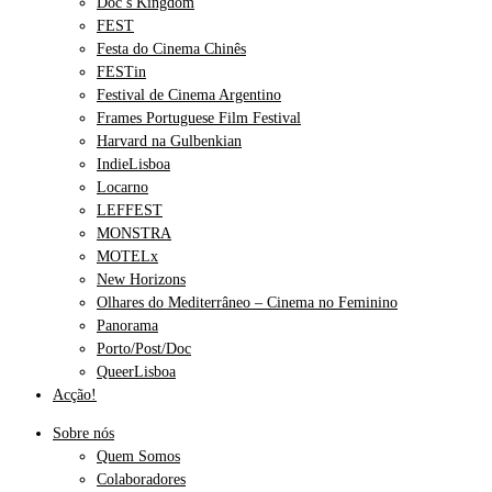
Doc’s Kingdom
FEST
Festa do Cinema Chinês
FESTin
Festival de Cinema Argentino
Frames Portuguese Film Festival
Harvard na Gulbenkian
IndieLisboa
Locarno
LEFFEST
MONSTRA
MOTELx
New Horizons
Olhares do Mediterrâneo – Cinema no Feminino
Panorama
Porto/Post/Doc
QueerLisboa
Acção!
Sobre nós
Quem Somos
Colaboradores