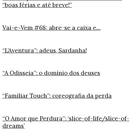
“boas férias e até breve!”
Vai~e~Vem #68: abre-se a caixa e…
“L’Aventura”: adeus, Sardanha!
“A Odisseia”: o domínio dos deuses
“Familiar Touch”: coreografia da perda
“O Amor que Perdura”: ‘slice-of-life/slice-of-
dreams’