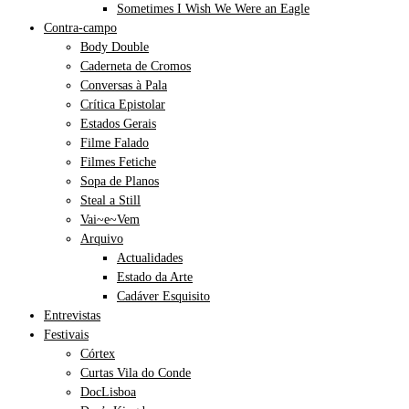
Sometimes I Wish We Were an Eagle
Contra-campo
Body Double
Caderneta de Cromos
Conversas à Pala
Crítica Epistolar
Estados Gerais
Filme Falado
Filmes Fetiche
Sopa de Planos
Steal a Still
Vai~e~Vem
Arquivo
Actualidades
Estado da Arte
Cadáver Esquisito
Entrevistas
Festivais
Córtex
Curtas Vila do Conde
DocLisboa