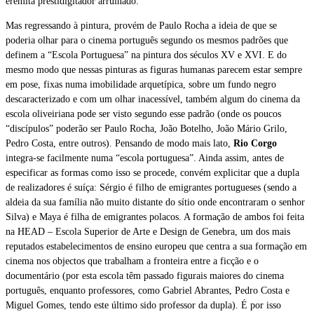
eremita prestidigitador arruinado.
Mas regressando à pintura, provém de Paulo Rocha a ideia de que se
poderia olhar para o cinema português segundo os mesmos padrões que
definem a “Escola Portuguesa” na pintura dos séculos XV e XVI. E do
mesmo modo que nessas pinturas as figuras humanas parecem estar sempre
em pose, fixas numa imobilidade arquetípica, sobre um fundo negro
descaracterizado e com um olhar inacessível, também algum do cinema da
escola oliveiriana pode ser visto segundo esse padrão (onde os poucos
“discípulos” poderão ser Paulo Rocha, João Botelho, João Mário Grilo,
Pedro Costa, entre outros). Pensando de modo mais lato,
Rio Corgo
integra-se facilmente numa “escola portuguesa”. Ainda assim, antes de
especificar as formas como isso se procede, convém explicitar que a dupla
de realizadores é suíça: Sérgio é filho de emigrantes portugueses (sendo a
aldeia da sua família não muito distante do sítio onde encontraram o senhor
Silva) e Maya é filha de emigrantes polacos. A formação de ambos foi feita
na HEAD – Escola Superior de Arte e Design de Genebra, um dos mais
reputados estabelecimentos de ensino europeu que centra a sua formação em
cinema nos objectos que trabalham a fronteira entre a ficção e o
documentário (por esta escola têm passado figurais maiores do cinema
português, enquanto professores, como Gabriel Abrantes, Pedro Costa e
Miguel Gomes, tendo este último sido professor da dupla). É por isso