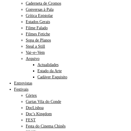
Caderneta de Cromos
Conversas à Pala
Crítica Epistolar
Estados Gerais
Filme Falado
Filmes Fetiche
Sopa de Planos
Steal a Still
Vai~e~Vem
Arquivo
Actualidades
Estado da Arte
Cadáver Esquisito
Entrevistas
Festivais
Córtex
Curtas Vila do Conde
DocLisboa
Doc’s Kingdom
FEST
Festa do Cinema Chinês