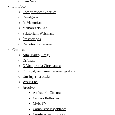
Sem Sala
Em Foco
Comprimidos Cinéfilos
Divulgação
In Memoriam
Melhores do Ano
Palatorium Walshiano
Passatempos
Recortes do Cinema
Crónicas
Alto, Baixo, Frágil
Orfanato
O Vampiro da Cinemateca
Portugal, um Guia Cinematográfico
Um lugar na coxia
Week-End
Arquivo
Au hasard, Cinema
Câmara Reflexiva
Civic TV
Combustão Espontânea
Constelações Fílmicas