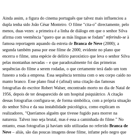
Ainda assim, a figura do cinema português que talvez mais influenciou a
dupla tenha sido João César Monteiro. O filme “cita-o” directamente, pelo
menos, duas vezes: a primeira é a linha de diálogo em que o senhor Silva
afirma com veemência “quero que as más línguas se fodam”
referindo-se
à
famosa reportagem aquando da estreia de
Branca de Neve
(2000); a
segunda também passa por esse filme de 2000, evidente no plano que
encerra o filme, uma espécie de delírio paroxístico que leva o senhor Silva
pelas montanhas nevadas – e que paradoxalmente foi das primeiras
sequências do filme a serem rodadas, o que certamente terá dado um tom
funesto a toda a empresa. Essa sequência termina com o seu corpo caído no
manto branco. Esse plano final é (afinal) uma citação das famosas
fotografias do escritor Robert Walser, encontrado morto no dia de Natal de
1956, depois de ter desaparecido de um hospital psiquiátrico. A citação
dessas fotografias configura-se, de forma simbólica, com a própria situação
do senhor Silva e da sua instabilidade psicológica, como explicam os
realizadores, “Queríamos alguém que tivesse fugido para morrer na
natureza. Talvez isso seja brutal, mas é essa a caminhada do filme.” No
entanto, essas fotografias já haviam sido utilizadas no referido
Branca de
Neve
– aliás, são das poucas imagens desse filme, infame pelo negro que