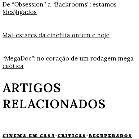
De “Obsession” a “Backrooms”: estamos
(des)ligados
Mal-estares da cinefilia ontem e hoje
“MegaDoc”: no coração de um rodagem mega
caótica
ARTIGOS
RELACIONADOS
CINEMA EM CASA
·
CRÍTICAS
·
RECUPERADOS