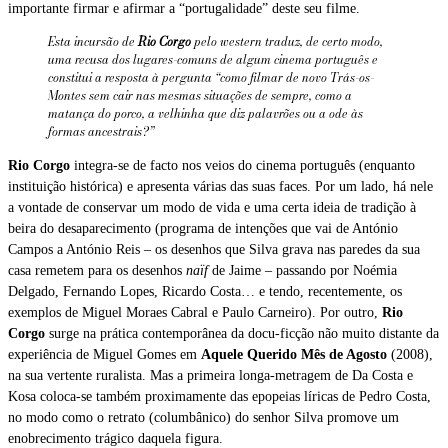
importante firmar e afirmar a “portugalidade” deste seu filme.
Esta incursão de
Rio Corgo
pelo
western
traduz, de certo modo,
uma recusa dos lugares-comuns de algum cinema português e
constitui a resposta à pergunta “como filmar de novo Trás-os-
Montes sem cair nas mesmas situações de sempre, como a
matança do porco, a velhinha que diz palavrões ou a ode às
formas ancestrais?”
Rio Corgo
integra-se de facto nos veios do cinema português (enquanto
instituição histórica) e apresenta várias das suas faces. Por um lado, há nele
a vontade de conservar um modo de vida e uma certa ideia de tradição à
beira do desaparecimento (programa de intenções que vai de António
Campos a António Reis – os desenhos que Silva grava nas paredes da sua
casa remetem para os desenhos
naïf
de Jaime – passando por Noémia
Delgado, Fernando Lopes, Ricardo Costa… e tendo, recentemente, os
exemplos de Miguel Moraes Cabral e Paulo Carneiro). Por outro,
Rio
Corgo
surge na prática contemporânea da docu-ficção não muito distante da
experiência de Miguel Gomes em
Aquele Querido Mês de Agosto
(2008),
na sua vertente ruralista. Mas a primeira longa-metragem de Da Costa e
Kosa coloca-se também proximamente das epopeias líricas de Pedro Costa,
no modo como o retrato (columbânico) do senhor Silva promove um
enobrecimento trágico daquela figura.