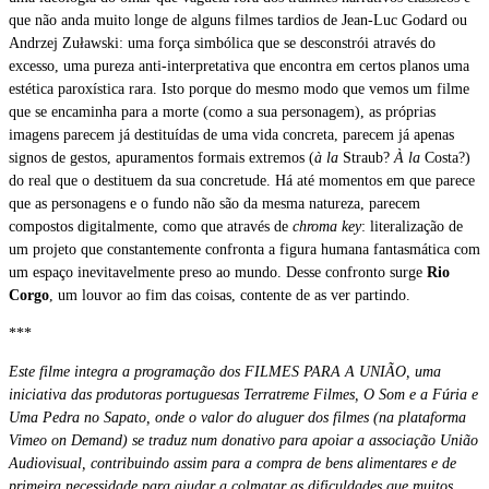
que não anda muito longe de alguns filmes tardios de Jean-Luc Godard ou
Andrzej Zuławski: uma força simbólica que se desconstrói através do
excesso, uma pureza anti-interpretativa que encontra em certos planos uma
estética paroxística rara. Isto porque do mesmo modo que vemos um filme
que se encaminha para a morte (como a sua personagem), as próprias
imagens parecem já destituídas de uma vida concreta, parecem já apenas
signos de gestos, apuramentos formais extremos (
à la
Straub?
À la
Costa?)
do real que o destituem da sua concretude. Há até momentos em que parece
que as personagens e o fundo não são da mesma natureza, parecem
compostos digitalmente, como que através de
chroma key
: literalização de
um projeto que constantemente confronta a figura humana fantasmática com
um espaço inevitavelmente preso ao mundo. Desse confronto surge
Rio
Corgo
, um louvor ao fim das coisas, contente de as ver partindo.
***
Este filme integra a programação dos FILMES PARA A UNIÃO, uma
iniciativa das produtoras portuguesas Terratreme Filmes, O Som e a Fúria e
Uma Pedra no Sapato, onde o valor do aluguer dos filmes (na plataforma
Vimeo on Demand) se traduz num donativo para apoiar a associação União
Audiovisual, contribuindo assim para a compra de bens alimentares e de
primeira necessidade para ajudar a colmatar as dificuldades que muitos