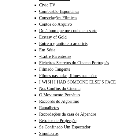
Civic TV
Combustão Espontânea
Constelações Fílmicas
Contos do Arquivo
Do álbum que me coube em sorte
Ecstasy of Gold
Entre o granito e o arco-íris
Em Série
«Entre Parêntesis»
Ficheiros Secretos do Cinema Português
Filmado Tangente
Filmes nas aulas, filmes nas mãos
I WISH I HAD SOMEONE ELSE’S FACE
Nos Confins do Cinema
O Movimento Perpétuo
Raccords do Algoritmo
Ramalhetes
Recordações da casa de Alpendre
Retratos de Projecção
Se Confinado Um Espectador
Simulacros