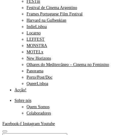
FESTin
Festival de Cinema Argentino
Frames Portuguese Film Festival
Harvard na Gulbenkian
IndieLisboa
Locarno
LEFFEST
MONSTRA
MOTELx
New Horizons
Olhares do Mediterrâneo – Cinema no Feminino
Panorama
Porto/Post/Doc
QueerLisboa
Acção!
Sobre nós
Quem Somos
Colaboradores
Facebook-f
Instagram
Youtube