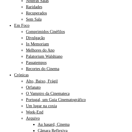
Noutras Salas
Raridades
Recuperados
Sem Sala
Em Foco
Comprimidos Cinéfilos
Divulgação
In Memoriam
Melhores do Ano
Palatorium Walshiano
Passatempos
Recortes do Cinema
Crónicas
Alto, Baixo, Frágil
Orfanato
O Vampiro da Cinemateca
Portugal, um Guia Cinematográfico
Um lugar na coxia
Week-End
Arquivo
Au hasard, Cinema
Câmara Reflexiva