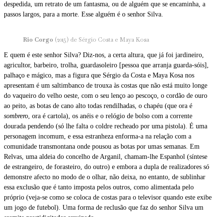
despedida, um retrato de um fantasma, ou de alguém que se encaminha, a
passos largos, para a morte. Esse alguém é o senhor Silva.
Rio Corgo
(2015) de Sérgio Costa e Maya Kosa
E quem é este senhor Silva? Diz-nos, a certa altura, que já foi jardineiro,
agricultor, barbeiro, trolha, guardasoleiro [pessoa que arranja guarda-sóis],
palhaço e mágico, mas a figura que Sérgio da Costa e Maya Kosa nos
apresentam é um saltimbanco de trouxa às costas que não está muito longe
do vaqueiro do velho oeste, com o seu lenço ao pescoço, o cordão de ouro
ao peito, as botas de cano alto todas rendilhadas, o chapéu (que ora é
sombrero
, ora é cartola), os anéis e o relógio de bolso com a corrente
dourada pendendo (só lhe falta o coldre recheado por uma pistola). É uma
personagem incomum, e essa estranheza enforma-a na relação com a
comunidade transmontana onde pousou as botas por umas semanas. Em
Relvas, uma aldeia do concelho de Arganil, chamam-lhe Espanhol (síntese
de estrangeiro, de forasteiro, do outro) e embora a dupla de realizadores só
demonstre afecto no modo de o olhar, não deixa, no entanto, de sublinhar
essa exclusão que é tanto imposta pelos outros, como alimentada pelo
próprio (veja-se como se coloca de costas para o televisor quando este exibe
um jogo de futebol). Uma forma de reclusão que faz do senhor Silva um