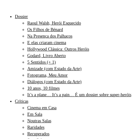
Dossier
Raoul Walsh, Herói Esquecido
Os Filhos de Bénard
Na Presença dos Palhaços
E elas criaram cinema
Hollywood Clássica: Outros Heróis
Godard, Livro Aberto
5 Sentidos (+ 1)
Amizade (com Estado da Arte)
Fotograma, Meu Amor
Diálogos (com Estado da Arte)
10 anos, 10 filmes
It’s a plane… It’s a pain… É um dossier sobre super-heróis
Críticas
Cinema em Casa
Em Sala
Noutras Salas
Raridades
Recuperados