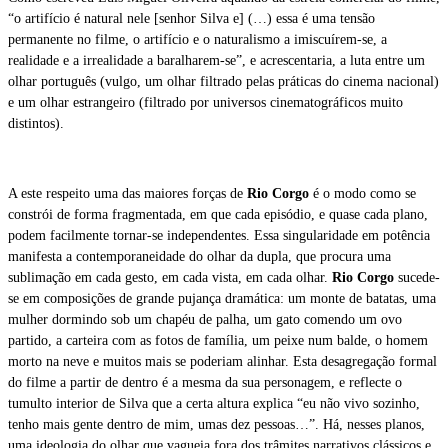
“o artifício é natural nele [senhor Silva e] (…) essa é uma tensão
permanente no filme, o artifício e o naturalismo a imiscuírem-se, a
realidade e a irrealidade a baralharem-se”, e acrescentaria, a luta entre um
olhar português (vulgo, um olhar filtrado pelas práticas do cinema nacional)
e um olhar estrangeiro (filtrado por universos cinematográficos muito
distintos).
A este respeito uma das maiores forças de
Rio Corgo
é o modo como se
constrói de forma fragmentada, em que cada episódio, e quase cada plano,
podem facilmente tornar-se independentes. Essa singularidade em potência
manifesta a contemporaneidade do olhar da dupla, que procura uma
sublimação em cada gesto, em cada vista, em cada olhar.
Rio Corgo
sucede-
se em composições de grande pujança dramática: um monte de batatas, uma
mulher dormindo sob um chapéu de palha, um gato comendo um ovo
partido, a carteira com as fotos de família, um peixe num balde, o homem
morto na neve e muitos mais se poderiam alinhar. Esta desagregação formal
do filme a partir de dentro é a mesma da sua personagem, e reflecte o
tumulto interior de Silva que a certa altura explica “eu não vivo sozinho,
tenho mais gente dentro de mim, umas dez pessoas…”. Há, nesses planos,
uma ideologia do olhar que vagueia fora dos trâmites narrativos clássicos e