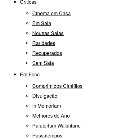
Críticas
Cinema em Casa
Em Sala
Noutras Salas
Raridades
Recuperados
Sem Sala
Em Foco
Comprimidos Cinéfilos
Divulgação
In Memoriam
Melhores do Ano
Palatorium Walshiano
Passatempos