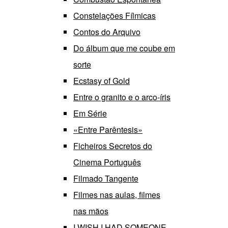
Constelações Fílmicas
Contos do Arquivo
Do álbum que me coube em
sorte
Ecstasy of Gold
Entre o granito e o arco-íris
Em Série
«Entre Parêntesis»
Ficheiros Secretos do
Cinema Português
Filmado Tangente
Filmes nas aulas, filmes
nas mãos
I WISH I HAD SOMEONE