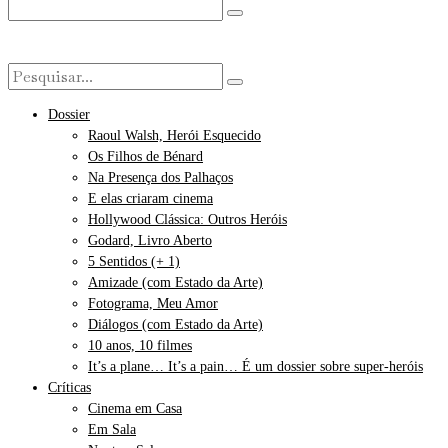
Dossier
Raoul Walsh, Herói Esquecido
Os Filhos de Bénard
Na Presença dos Palhaços
E elas criaram cinema
Hollywood Clássica: Outros Heróis
Godard, Livro Aberto
5 Sentidos (+ 1)
Amizade (com Estado da Arte)
Fotograma, Meu Amor
Diálogos (com Estado da Arte)
10 anos, 10 filmes
It’s a plane… It’s a pain… É um dossier sobre super-heróis
Críticas
Cinema em Casa
Em Sala