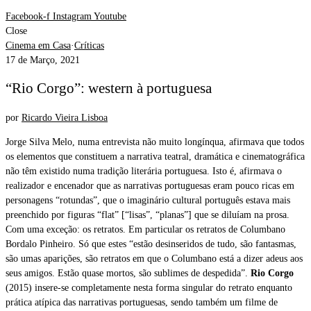
Facebook-f
Instagram
Youtube
Close
Cinema em Casa
·
Críticas
17 de Março, 2021
“Rio Corgo”: western à portuguesa
por
Ricardo Vieira Lisboa
Jorge Silva Melo, numa entrevista não muito longínqua, afirmava que todos
os elementos que constituem a narrativa teatral, dramática e cinematográfica
não têm existido numa tradição literária portuguesa. Isto é, afirmava o
realizador e encenador que as narrativas portuguesas eram pouco ricas em
personagens “rotundas”, que o imaginário cultural português estava mais
preenchido por figuras “flat” [“lisas”, “planas”] que se diluíam na prosa.
Com uma exceção: os retratos. Em particular os retratos de Columbano
Bordalo Pinheiro. Só que estes “estão desinseridos de tudo, são fantasmas,
são umas aparições, são retratos em que o Columbano está a dizer adeus aos
seus amigos. Estão quase mortos, são sublimes de despedida”.
Rio Corgo
(2015) insere-se completamente nesta forma singular do retrato enquanto
prática atípica das narrativas portuguesas, sendo também um filme de