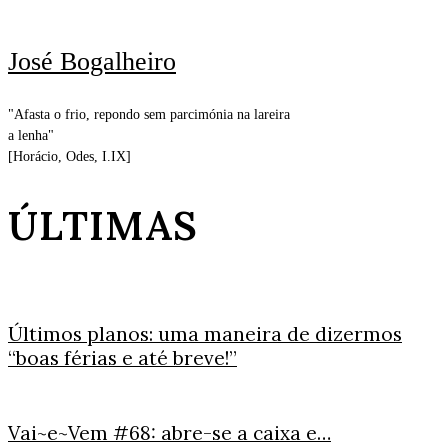
José Bogalheiro
"Afasta o frio, repondo sem parcimónia na lareira
a lenha"
[Horácio, Odes, I.IX]
ÚLTIMAS
Últimos planos: uma maneira de dizermos
“boas férias e até breve!”
Vai~e~Vem #68: abre-se a caixa e…