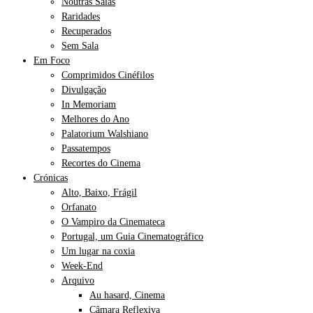
Noutras Salas
Raridades
Recuperados
Sem Sala
Em Foco
Comprimidos Cinéfilos
Divulgação
In Memoriam
Melhores do Ano
Palatorium Walshiano
Passatempos
Recortes do Cinema
Crónicas
Alto, Baixo, Frágil
Orfanato
O Vampiro da Cinemateca
Portugal, um Guia Cinematográfico
Um lugar na coxia
Week-End
Arquivo
Au hasard, Cinema
Câmara Reflexiva