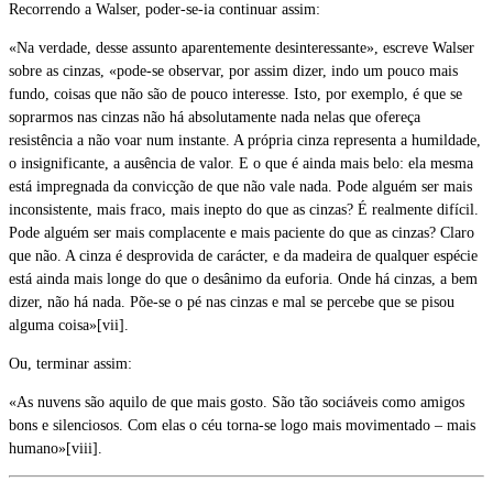
Recorrendo a Walser, poder-se-ia continuar assim:
«Na verdade, desse assunto aparentemente desinteressante», escreve Walser
sobre as cinzas, «pode-se observar, por assim dizer, indo um pouco mais
fundo, coisas que não são de pouco interesse. Isto, por exemplo, é que se
soprarmos nas cinzas não há absolutamente nada nelas que ofereça
resistência a não voar num instante. A própria cinza representa a humildade,
o insignificante, a ausência de valor. E o que é ainda mais belo: ela mesma
está impregnada da convicção de que não vale nada. Pode alguém ser mais
inconsistente, mais fraco, mais inepto do que as cinzas? É realmente difícil.
Pode alguém ser mais complacente e mais paciente do que as cinzas? Claro
que não. A cinza é desprovida de carácter, e da madeira de qualquer espécie
está ainda mais longe do que o desânimo da euforia. Onde há cinzas, a bem
dizer, não há nada. Põe-se o pé nas cinzas e mal se percebe que se pisou
alguma coisa»[vii].
Ou, terminar assim:
«As nuvens são aquilo de que mais gosto. São tão sociáveis como amigos
bons e silenciosos. Com elas o céu torna-se logo mais movimentado – mais
humano»[viii].