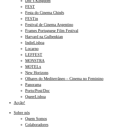
Doc’s Kingdom
FEST
Festa do Cinema Chinês
FESTin
Festival de Cinema Argentino
Frames Portuguese Film Festival
Harvard na Gulbenkian
IndieLisboa
Locarno
LEFFEST
MONSTRA
MOTELx
New Horizons
Olhares do Mediterrâneo – Cinema no Feminino
Panorama
Porto/Post/Doc
QueerLisboa
Acção!
Sobre nós
Quem Somos
Colaboradores