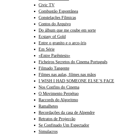
Civic TV
Combustão Espontânea
Constelações Fílmicas
Contos do Arquivo
Do álbum que me coube em sorte
Ecstasy of Gold
Entre o granito e o arco-íris
Em Série
«Entre Parêntesis»
Ficheiros Secretos do Cinema Português
Filmado Tangente
Filmes nas aulas, filmes nas mãos
I WISH I HAD SOMEONE ELSE’S FACE
Nos Confins do Cinema
O Movimento Perpétuo
Raccords do Algoritmo
Ramalhetes
Recordações da casa de Alpendre
Retratos de Projecção
Se Confinado Um Espectador
Simulacros