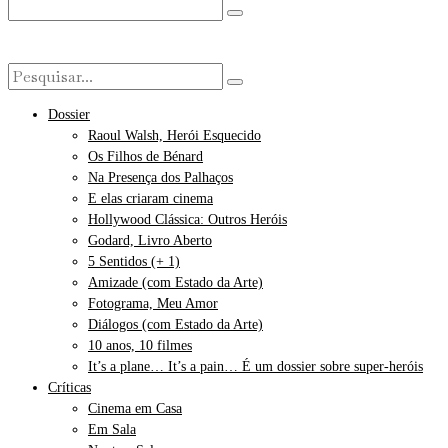
Dossier
Raoul Walsh, Herói Esquecido
Os Filhos de Bénard
Na Presença dos Palhaços
E elas criaram cinema
Hollywood Clássica: Outros Heróis
Godard, Livro Aberto
5 Sentidos (+ 1)
Amizade (com Estado da Arte)
Fotograma, Meu Amor
Diálogos (com Estado da Arte)
10 anos, 10 filmes
It’s a plane… It’s a pain… É um dossier sobre super-heróis
Críticas
Cinema em Casa
Em Sala