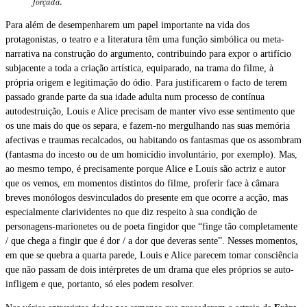
forçada.
Para além de desempenharem um papel importante na vida dos
protagonistas, o teatro e a literatura têm uma função simbólica ou meta-
narrativa na construção do argumento, contribuindo para expor o artifício
subjacente a toda a criação artística, equiparado, na trama do filme, à
própria origem e legitimação do ódio. Para justificarem o facto de terem
passado grande parte da sua idade adulta num processo de contínua
autodestruição, Louis e Alice precisam de manter vivo esse sentimento que
os une mais do que os separa, e fazem-no mergulhando nas suas memória
afectivas e traumas recalcados, ou habitando os fantasmas que os assombram
(fantasma do incesto ou de um homicídio involuntário, por exemplo). Mas,
ao mesmo tempo, é precisamente porque Alice e Louis são actriz e autor
que os vemos, em momentos distintos do filme, proferir face à câmara
breves monólogos desvinculados do presente em que ocorre a acção, mas
especialmente clarividentes no que diz respeito à sua condição de
personagens-marionetes ou de poeta fingidor que “finge tão completamente
/ que chega a fingir que é dor / a dor que deveras sente”. Nesses momentos,
em que se quebra a quarta parede, Louis e Alice parecem tomar consciência
que não passam de dois intérpretes de um drama que eles próprios se auto-
infligem e que, portanto, só eles podem resolver.