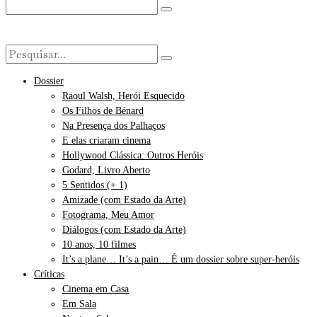
Dossier
Raoul Walsh, Herói Esquecido
Os Filhos de Bénard
Na Presença dos Palhaços
E elas criaram cinema
Hollywood Clássica: Outros Heróis
Godard, Livro Aberto
5 Sentidos (+ 1)
Amizade (com Estado da Arte)
Fotograma, Meu Amor
Diálogos (com Estado da Arte)
10 anos, 10 filmes
It’s a plane… It’s a pain… É um dossier sobre super-heróis
Críticas
Cinema em Casa
Em Sala