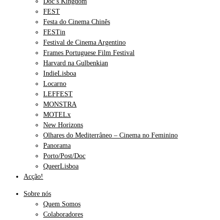
Doc’s Kingdom
FEST
Festa do Cinema Chinês
FESTin
Festival de Cinema Argentino
Frames Portuguese Film Festival
Harvard na Gulbenkian
IndieLisboa
Locarno
LEFFEST
MONSTRA
MOTELx
New Horizons
Olhares do Mediterrâneo – Cinema no Feminino
Panorama
Porto/Post/Doc
QueerLisboa
Acção!
Sobre nós
Quem Somos
Colaboradores