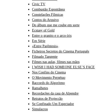
Civic TV
Combustão Espontânea
Constelações Fílmicas
Contos do Arquivo
Do álbum que me coube em sorte
Ecstasy of Gold
Entre o granito e o arco-íris
Em Série
«Entre Parêntesis»
Ficheiros Secretos do Cinema Português
Filmado Tangente
Filmes nas aulas, filmes nas mãos
I WISH I HAD SOMEONE ELSE’S FACE
Nos Confins do Cinema
O Movimento Perpétuo
Raccords do Algoritmo
Ramalhetes
Recordações da casa de Alpendre
Retratos de Projecção
Se Confinado Um Espectador
Simulacros