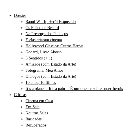
Dossier
Raoul Walsh, Herói Esquecido
Os Filhos de Bénard
Na Presença dos Palhaços
E elas criaram cinema
Hollywood Clássica: Outros Heróis
Godard, Livro Aberto
5 Sentidos (+ 1)
Amizade (com Estado da Arte)
Fotograma, Meu Amor
Diálogos (com Estado da Arte)
10 anos, 10 filmes
It’s a plane… It’s a pain… É um dossier sobre super-heróis
Críticas
Cinema em Casa
Em Sala
Noutras Salas
Raridades
Recuperados