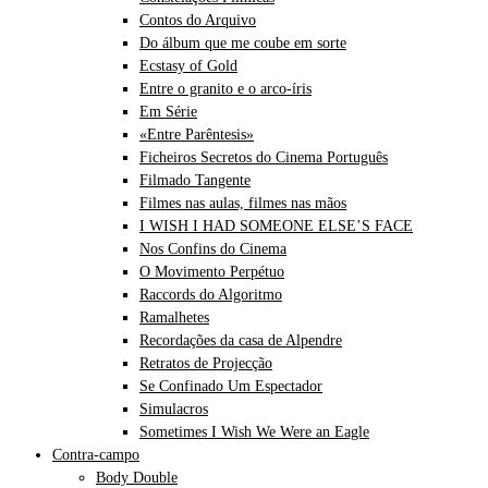
Contos do Arquivo
Do álbum que me coube em sorte
Ecstasy of Gold
Entre o granito e o arco-íris
Em Série
«Entre Parêntesis»
Ficheiros Secretos do Cinema Português
Filmado Tangente
Filmes nas aulas, filmes nas mãos
I WISH I HAD SOMEONE ELSE’S FACE
Nos Confins do Cinema
O Movimento Perpétuo
Raccords do Algoritmo
Ramalhetes
Recordações da casa de Alpendre
Retratos de Projecção
Se Confinado Um Espectador
Simulacros
Sometimes I Wish We Were an Eagle
Contra-campo
Body Double