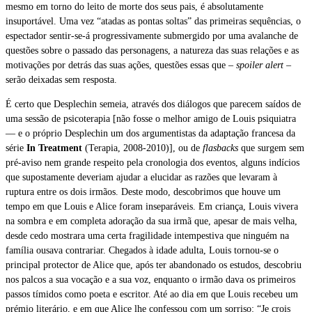
mesmo em torno do leito de morte dos seus pais, é absolutamente
insuportável. Uma vez “atadas as pontas soltas” das primeiras sequências, o
espectador sentir-se-á progressivamente submergido por uma avalanche de
questões sobre o passado das personagens, a natureza das suas relações e as
motivações por detrás das suas ações, questões essas que –
spoiler alert
–
serão deixadas sem resposta.
É certo que Desplechin semeia, através dos diálogos que parecem saídos de
uma sessão de psicoterapia [não fosse o melhor amigo de Louis psiquiatra
— e o próprio Desplechin um dos argumentistas da adaptação francesa da
série
In Treatment
(Terapia, 2008-2010)], ou de
flasbacks
que surgem sem
pré-aviso nem grande respeito pela cronologia dos eventos, alguns indícios
que supostamente deveriam ajudar a elucidar as razões que levaram à
ruptura entre os dois irmãos. Deste modo, descobrimos que houve um
tempo em que Louis e Alice foram inseparáveis. Em criança, Louis vivera
na sombra e em completa adoração da sua irmã que, apesar de mais velha,
desde cedo mostrara uma certa fragilidade intempestiva que ninguém na
família ousava contrariar. Chegados à idade adulta, Louis tornou-se o
principal protector de Alice que, após ter abandonado os estudos, descobriu
nos palcos a sua vocação e a sua voz, enquanto o irmão dava os primeiros
passos tímidos como poeta e escritor. Até ao dia em que Louis recebeu um
prémio literário, e em que Alice lhe confessou com um sorriso: “Je crois