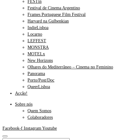
FESTin
Festival de Cinema Argentino
Frames Portuguese Film Festival
Harvard na Gulbenkian
IndieLisboa
Locarno
LEFFEST
MONSTRA
MOTELx
New Horizons
Olhares do Mediterrâneo – Cinema no Feminino
Panorama
Porto/Post/Doc
QueerLisboa
Acção!
Sobre nós
Quem Somos
Colaboradores
Facebook-f
Instagram
Youtube