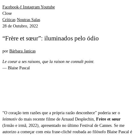
Facebook-f
Instagram
Youtube
Close
Críticas
·
Noutras Salas
28 de Outubro, 2022
“Frère et sœur”: iluminados pelo ódio
por
Bárbara Janicas
Le coeur a ses raisons, que la raison ne connaît point.
— Blaise Pascal
“O coração tem razões que a própria razão desconhece” poderia ser o
leitmotiv
do mais recente filme de Arnaud Desplechin,
Frère et sœur
(Irmão e irmã, 2022), apresentado no último Festival de Cannes. Se me
autorizo a começar com esta frase-cliché roubada ao filósofo Blaise Pascal é