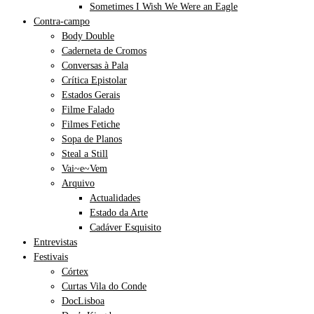
Sometimes I Wish We Were an Eagle
Contra-campo
Body Double
Caderneta de Cromos
Conversas à Pala
Crítica Epistolar
Estados Gerais
Filme Falado
Filmes Fetiche
Sopa de Planos
Steal a Still
Vai~e~Vem
Arquivo
Actualidades
Estado da Arte
Cadáver Esquisito
Entrevistas
Festivais
Córtex
Curtas Vila do Conde
DocLisboa