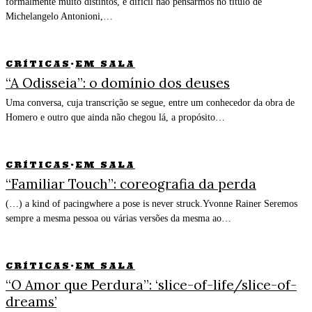
formalmente muito distintos, é difícil não pensarmos no título de
Michelangelo Antonioni,…
CRÍTICAS
·
EM SALA
“A Odisseia”: o domínio dos deuses
Uma conversa, cuja transcrição se segue, entre um conhecedor da obra de
Homero e outro que ainda não chegou lá, a propósito…
CRÍTICAS
·
EM SALA
“Familiar Touch”: coreografia da perda
(…) a kind of pacingwhere a pose is never struck.Yvonne Rainer Seremos
sempre a mesma pessoa ou várias versões da mesma ao…
CRÍTICAS
·
EM SALA
“O Amor que Perdura”: ‘slice-of-life/slice-of-
dreams’