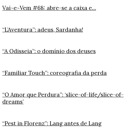
Vai~e~Vem #68: abre-se a caixa e…
“L’Aventura”: adeus, Sardanha!
“A Odisseia”: o domínio dos deuses
“Familiar Touch”: coreografia da perda
“O Amor que Perdura”: ‘slice-of-life/slice-of-
dreams’
“Pest in Florenz”: Lang antes de Lang