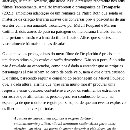
alter-ego, Mathieu Amalric, que desde 1966 é presença recorrente nos seus
filmes [recentemente, Amalric interpretou o protagonista de
Tromperie
(2021), ambiciosa adaptação de um romance de Philip Roth que sonda os
mistérios da criação literária através das conversas pré- e pós-coitais de um
escritor com a sua amante], trocando-o por Melvil Poupaud e Marion
Cotillard, dois atores de peso na paisagem do melodrama francês. Juntos
interpretam o irmão e a irmã do título, Louis e Alice, que se detestam
visceralmente há mais de duas décadas.
O que move os protagonistas do novo filme de Desplechin é precisamente
um desses ódios
cujas razões a razão desconhece
. Não só o porquê do ódio
não é revelado ao espectador, como nos é dado a entender que as próprias
personagens já não sabem ao certo de onde veio, nem o que o terá causado.
E o filme, parecendo seguir o conselho do personagem de Melvil Poupaud
que, a dada altura, afirma que “não seria muito moral” procurar uma
resposta a essas questões, contenta-se a expor os sentimentos extremos e
corrosivos que alimentam as personagens, em combustão lenta… na
esperança de que o ódio se esgote por si só, ou de que um evento explosivo
os liberte de uma vez por todas.
A recusa do cineasta em explicar a origem do ódio é
eminentemente política: não há nenhuma razão válida para odiar
alguém – ou algo – ao ponto de querer destruir a vida deste, ou de