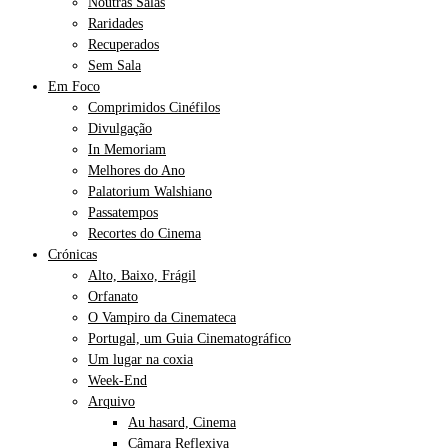
Noutras Salas
Raridades
Recuperados
Sem Sala
Em Foco
Comprimidos Cinéfilos
Divulgação
In Memoriam
Melhores do Ano
Palatorium Walshiano
Passatempos
Recortes do Cinema
Crónicas
Alto, Baixo, Frágil
Orfanato
O Vampiro da Cinemateca
Portugal, um Guia Cinematográfico
Um lugar na coxia
Week-End
Arquivo
Au hasard, Cinema
Câmara Reflexiva