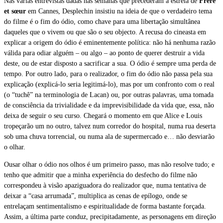
Nas várias entrevistas dadas nas semanas que precederam a estreia de
Frère
et sœur
em Cannes, Desplechin insistiu na ideia de que o verdadeiro tema
do filme é o fim do ódio, como chave para uma libertação simultânea
daqueles que o vivem ou que são o seu objecto. A recusa do cineasta em
explicar a origem do ódio é eminentemente política: não há nenhuma razão
válida para odiar alguém – ou algo – ao ponto de querer destruir a vida
deste, ou de estar disposto a sacrificar a sua. O ódio é sempre uma perda de
tempo. Por outro lado, para o realizador, o fim do ódio não passa pela sua
explicação (explicá-lo seria legitimá-lo), mas por um confronto com o real
(o “tuchê” na terminologia de Lacan) ou, por outras palavras, uma tomada
de consciência da trivialidade e da imprevisibilidade da vida que, essa, não
deixa de seguir o seu curso. Chegará o momento em que Alice e Louis
tropeçarão um no outro, talvez num corredor do hospital, numa rua deserta
sob uma chuva torrencial, ou numa ala de supermercado e… não desviarão
o olhar.
Ousar olhar o ódio nos olhos é um primeiro passo, mas não resolve tudo; e
tenho que admitir que a minha experiência do desfecho do filme não
correspondeu à visão apaziguadora do realizador que, numa tentativa de
deixar a “casa arrumada”, multiplica as cenas de epílogo, onde se
entrelaçam sentimentalismo e espiritualidade de forma bastante forçada.
Assim, a última parte conduz, precipitadamente, as personagens em direção