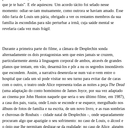
que je te hais”. E ele aquiesceu. Um acordo tácito foi selado nesse
momento: odiar-se-iam mutuamente, como outrora se haviam amado. Esse
ódio faria de Louis um pária, obrigado a ver os restantes membros da sua
família às escondidas para não perturbar a irmã, cuja saúde mental se
revelaria cada vez mais frágil.
Durante a primeira parte do filme, a câmara de Desplechin sonda
alternadamente os dois protagonistas sem que estes jamais se cruzem,
particularmente atenta à linguagem corporal de ambos, através de grandes
planos que tentam, em vão, desarmá-los e pôr a nu os segredos insondáveis
que escondem. Assim, a narrativa desenrola-se num vai-e-vem entre o
hospital que cada um só pode visitar no seu turno para evitar dar de caras
com o outro, o teatro onde Alice representa todas as noites a peça
The Dead
(uma adaptação do conto homónimo de James Joyce, por sua vez adaptado
ao cinema por John Huston naquele que seria o seu último filme, em 1987),
a casa dos pais, vazia, onde Louis se esconde e se esquece, mergulhado nos
álbuns de fotos de família e na escrita, de um novo livro, e as ruas sombrias
e chuvosas de Roubaix – cidade natal de Desplechin –, onde separadamente
procuram algo que apazigúe o seu sofrimento: no caso de Louis, o álcool e
o ópio que lhe permitam desligar-se da realidade; no caso de Alice, alguém