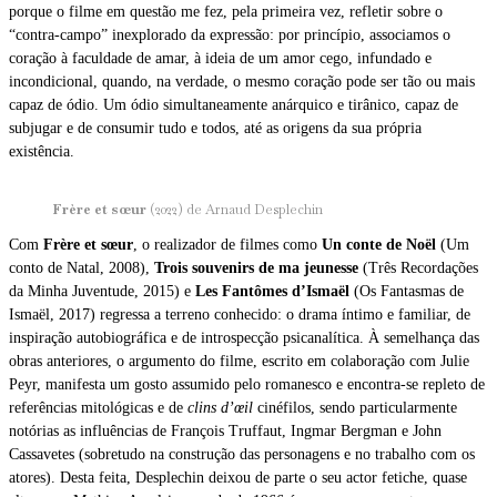
porque o filme em questão me fez, pela primeira vez, refletir sobre o
“contra-campo” inexplorado da expressão: por princípio, associamos o
coração à faculdade de amar, à ideia de um amor cego, infundado e
incondicional, quando, na verdade, o mesmo coração pode ser tão ou mais
capaz de ódio. Um ódio simultaneamente anárquico e tirânico, capaz de
subjugar e de consumir tudo e todos, até as origens da sua própria
existência.
Frère et sœur
(2022) de Arnaud Desplechin
Com
Frère et sœur
, o realizador de filmes como
Un conte de Noël
(Um
conto de Natal, 2008),
Trois souvenirs de ma jeunesse
(Três Recordações
da Minha Juventude, 2015) e
Les Fantômes d’Ismaël
(Os Fantasmas de
Ismaël, 2017) regressa a terreno conhecido: o drama íntimo e familiar, de
inspiração autobiográfica e de introspecção psicanalítica. À semelhança das
obras anteriores, o argumento do filme, escrito em colaboração com Julie
Peyr, manifesta um gosto assumido pelo romanesco e encontra-se repleto de
referências mitológicas e de
clins d’œil
cinéfilos, sendo particularmente
notórias as influências de François Truffaut, Ingmar Bergman e John
Cassavetes (sobretudo na construção das personagens e no trabalho com os
atores). Desta feita, Desplechin deixou de parte o seu actor fetiche, quase