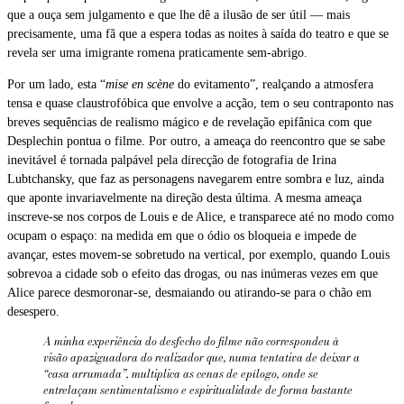
que a ouça sem julgamento e que lhe dê a ilusão de ser útil — mais
precisamente, uma fã que a espera todas as noites à saída do teatro e que se
revela ser uma imigrante romena praticamente sem-abrigo.
Por um lado, esta “
mise en scène
do evitamento”, realçando a atmosfera
tensa e quase claustrofóbica que envolve a acção, tem o seu contraponto nas
breves sequências de realismo mágico e de revelação epifânica com que
Desplechin pontua o filme. Por outro, a ameaça do reencontro que se sabe
inevitável é tornada palpável pela direcção de fotografia de Irina
Lubtchansky, que faz as personagens navegarem entre sombra e luz, ainda
que aponte invariavelmente na direção desta última. A mesma ameaça
inscreve-se nos corpos de Louis e de Alice, e transparece até no modo como
ocupam o espaço: na medida em que o ódio os bloqueia e impede de
avançar, estes movem-se sobretudo na vertical, por exemplo, quando Louis
sobrevoa a cidade sob o efeito das drogas, ou nas inúmeras vezes em que
Alice parece desmoronar-se, desmaiando ou atirando-se para o chão em
desespero.
A minha experiência do desfecho do filme não correspondeu à
visão apaziguadora do realizador que, numa tentativa de deixar a
“casa arrumada”, multiplica as cenas de epílogo, onde se
entrelaçam sentimentalismo e espiritualidade de forma bastante