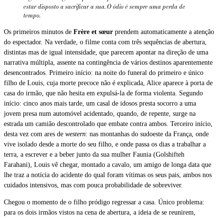
estar disposto a sacrificar a sua. O ódio é sempre uma perda de
tempo.
Os primeiros minutos de
Frère et sœur
prendem automaticamente a atenção
do espectador. Na verdade, o filme conta com três sequências de abertura,
distintas mas de igual intensidade, que parecem apontar na direção de uma
narrativa múltipla, assente na contingência de vários destinos aparentemente
desencontrados. Primeiro início: na noite do funeral do primeiro e único
filho de Louis, cuja morte precoce não é explicada, Alice aparece à porta de
casa do irmão, que não hesita em expulsá-la de forma violenta. Segundo
início: cinco anos mais tarde, um casal de idosos presta socorro a uma
jovem presa num automóvel acidentado, quando, de repente, surge na
estrada um camião descontrolado que embate contra ambos. Terceiro início,
desta vez com ares de
western
: nas montanhas do sudoeste da França, onde
vive isolado desde a morte do seu filho, e onde passa os dias a trabalhar a
terra, a escrever e a beber junto da sua mulher Faunia (Golshifteh
Farahani), Louis vê chegar, montado a cavalo, um amigo de longa data que
lhe traz a notícia do acidente do qual foram vítimas os seus pais, ambos nos
cuidados intensivos, mas com pouca probabilidade de sobreviver.
Chegou o momento de o filho pródigo regressar a casa. Único problema:
para os dois irmãos vistos na cena de abertura, a ideia de se reunirem,