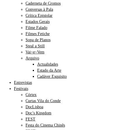
Caderneta de Cromos
Conversas à Pala
Crítica Epistolar
Estados Gerais
Filme Falado
Filmes Fetiche
Sopa de Planos
Steal a Still
Vai~e~Vem
Arquivo
Actualidades
Estado da Arte
Cadáver Esquisito
Entrevistas
Festivais
Córtex
Curtas Vila do Conde
DocLisboa
Doc’s Kingdom
FEST
Festa do Cinema Chinês