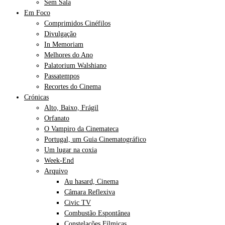
Sem Sala
Em Foco
Comprimidos Cinéfilos
Divulgação
In Memoriam
Melhores do Ano
Palatorium Walshiano
Passatempos
Recortes do Cinema
Crónicas
Alto, Baixo, Frágil
Orfanato
O Vampiro da Cinemateca
Portugal, um Guia Cinematográfico
Um lugar na coxia
Week-End
Arquivo
Au hasard, Cinema
Câmara Reflexiva
Civic TV
Combustão Espontânea
Constelações Fílmicas