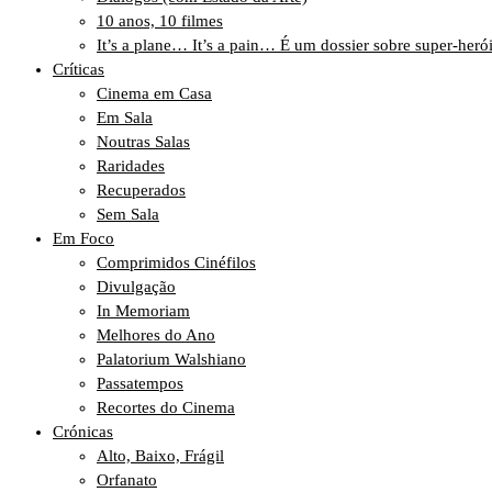
10 anos, 10 filmes
It’s a plane… It’s a pain… É um dossier sobre super-heró
Críticas
Cinema em Casa
Em Sala
Noutras Salas
Raridades
Recuperados
Sem Sala
Em Foco
Comprimidos Cinéfilos
Divulgação
In Memoriam
Melhores do Ano
Palatorium Walshiano
Passatempos
Recortes do Cinema
Crónicas
Alto, Baixo, Frágil
Orfanato