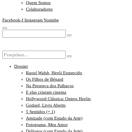
Quem Somos
Colaboradores
Facebook-f
Instagram
Youtube
Dossier
Raoul Walsh, Herói Esquecido
Os Filhos de Bénard
Na Presença dos Palhaços
E elas criaram cinema
Hollywood Clássica: Outros Heróis
Godard, Livro Aberto
5 Sentidos (+ 1)
Amizade (com Estado da Arte)
Fotograma, Meu Amor
Diálogos (com Estado da Arte)