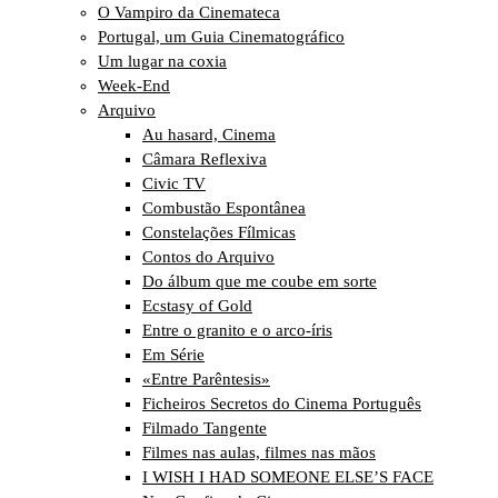
O Vampiro da Cinemateca
Portugal, um Guia Cinematográfico
Um lugar na coxia
Week-End
Arquivo
Au hasard, Cinema
Câmara Reflexiva
Civic TV
Combustão Espontânea
Constelações Fílmicas
Contos do Arquivo
Do álbum que me coube em sorte
Ecstasy of Gold
Entre o granito e o arco-íris
Em Série
«Entre Parêntesis»
Ficheiros Secretos do Cinema Português
Filmado Tangente
Filmes nas aulas, filmes nas mãos
I WISH I HAD SOMEONE ELSE’S FACE