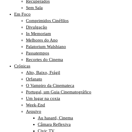
Recuperados
Sem Sala
Em Foco
Comprimidos Cinéfilos
Divulgação
In Memoriam
Melhores do Ano
Palatorium Walshiano
Passatempos
Recortes do Cinema
Crónicas
Alto, Baixo, Frágil
Orfanato
O Vampiro da Cinemateca
Portugal, um Guia Cinematográfico
Um lugar na coxia
Week-End
Arquivo
Au hasard, Cinema
Câmara Reflexiva
Civic TV