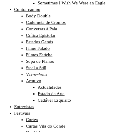
Sometimes I Wish We Were an Eagle
Contra-campo
Body Double
Caderneta de Cromos
Conversas à Pala
Crítica Epistolar
Estados Gerais
Filme Falado
Filmes Fetiche
Sopa de Planos
Steal a Still
Vai~e~Vem
Arquivo
Actualidades
Estado da Arte
Cadáver Esquisito
Entrevistas
Festivais
Córtex
Curtas Vila do Conde