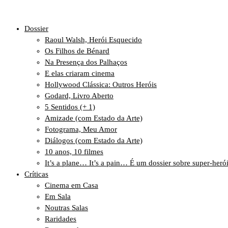
Dossier
Raoul Walsh, Herói Esquecido
Os Filhos de Bénard
Na Presença dos Palhaços
E elas criaram cinema
Hollywood Clássica: Outros Heróis
Godard, Livro Aberto
5 Sentidos (+ 1)
Amizade (com Estado da Arte)
Fotograma, Meu Amor
Diálogos (com Estado da Arte)
10 anos, 10 filmes
It’s a plane… It’s a pain… É um dossier sobre super-heró
Críticas
Cinema em Casa
Em Sala
Noutras Salas
Raridades