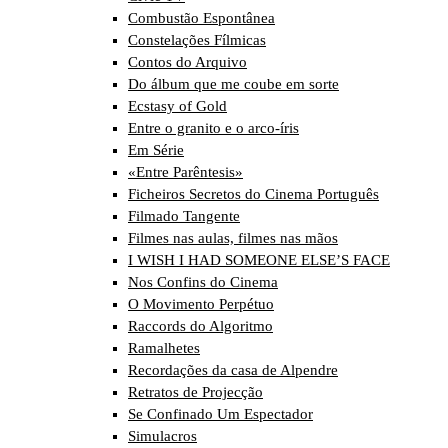
Combustão Espontânea
Constelações Fílmicas
Contos do Arquivo
Do álbum que me coube em sorte
Ecstasy of Gold
Entre o granito e o arco-íris
Em Série
«Entre Parêntesis»
Ficheiros Secretos do Cinema Português
Filmado Tangente
Filmes nas aulas, filmes nas mãos
I WISH I HAD SOMEONE ELSE’S FACE
Nos Confins do Cinema
O Movimento Perpétuo
Raccords do Algoritmo
Ramalhetes
Recordações da casa de Alpendre
Retratos de Projecção
Se Confinado Um Espectador
Simulacros