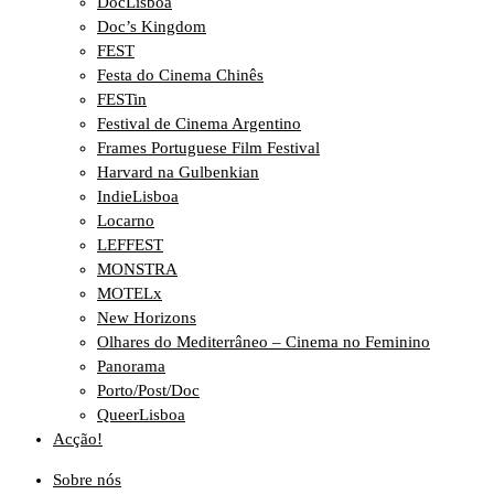
DocLisboa
Doc’s Kingdom
FEST
Festa do Cinema Chinês
FESTin
Festival de Cinema Argentino
Frames Portuguese Film Festival
Harvard na Gulbenkian
IndieLisboa
Locarno
LEFFEST
MONSTRA
MOTELx
New Horizons
Olhares do Mediterrâneo – Cinema no Feminino
Panorama
Porto/Post/Doc
QueerLisboa
Acção!
Sobre nós