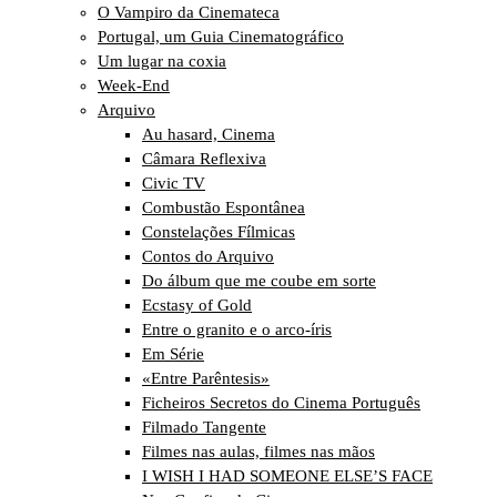
O Vampiro da Cinemateca
Portugal, um Guia Cinematográfico
Um lugar na coxia
Week-End
Arquivo
Au hasard, Cinema
Câmara Reflexiva
Civic TV
Combustão Espontânea
Constelações Fílmicas
Contos do Arquivo
Do álbum que me coube em sorte
Ecstasy of Gold
Entre o granito e o arco-íris
Em Série
«Entre Parêntesis»
Ficheiros Secretos do Cinema Português
Filmado Tangente
Filmes nas aulas, filmes nas mãos
I WISH I HAD SOMEONE ELSE’S FACE