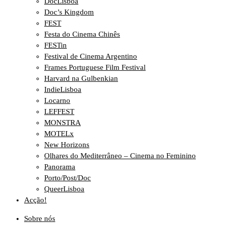
DocLisboa
Doc’s Kingdom
FEST
Festa do Cinema Chinês
FESTin
Festival de Cinema Argentino
Frames Portuguese Film Festival
Harvard na Gulbenkian
IndieLisboa
Locarno
LEFFEST
MONSTRA
MOTELx
New Horizons
Olhares do Mediterrâneo – Cinema no Feminino
Panorama
Porto/Post/Doc
QueerLisboa
Acção!
Sobre nós