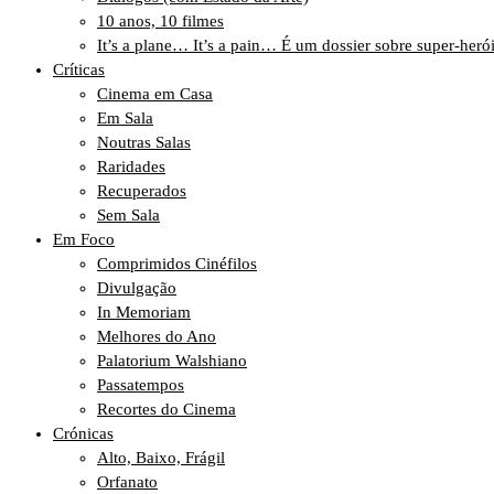
10 anos, 10 filmes
It’s a plane… It’s a pain… É um dossier sobre super-heró
Críticas
Cinema em Casa
Em Sala
Noutras Salas
Raridades
Recuperados
Sem Sala
Em Foco
Comprimidos Cinéfilos
Divulgação
In Memoriam
Melhores do Ano
Palatorium Walshiano
Passatempos
Recortes do Cinema
Crónicas
Alto, Baixo, Frágil
Orfanato