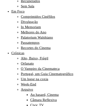
Recuperados
Sem Sala
Em Foco
Comprimidos Cinéfilos
Divulgação
In Memoriam
Melhores do Ano
Palatorium Walshiano
Passatempos
Recortes do Cinema
Crónicas
Alto, Baixo, Frágil
Orfanato
O Vampiro da Cinemateca
Portugal, um Guia Cinematográfico
Um lugar na coxia
Week-End
Arquivo
Au hasard, Cinema
Câmara Reflexiva
Civic TV