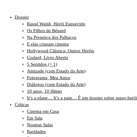
Dossier
Raoul Walsh, Herói Esquecido
Os Filhos de Bénard
Na Presença dos Palhaços
E elas criaram cinema
Hollywood Clássica: Outros Heróis
Godard, Livro Aberto
5 Sentidos (+ 1)
Amizade (com Estado da Arte)
Fotograma, Meu Amor
Diálogos (com Estado da Arte)
10 anos, 10 filmes
It’s a plane… It’s a pain… É um dossier sobre super-heró
Críticas
Cinema em Casa
Em Sala
Noutras Salas
Raridades