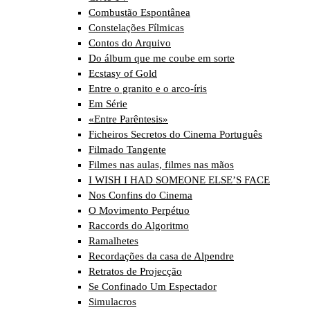
Combustão Espontânea
Constelações Fílmicas
Contos do Arquivo
Do álbum que me coube em sorte
Ecstasy of Gold
Entre o granito e o arco-íris
Em Série
«Entre Parêntesis»
Ficheiros Secretos do Cinema Português
Filmado Tangente
Filmes nas aulas, filmes nas mãos
I WISH I HAD SOMEONE ELSE’S FACE
Nos Confins do Cinema
O Movimento Perpétuo
Raccords do Algoritmo
Ramalhetes
Recordações da casa de Alpendre
Retratos de Projecção
Se Confinado Um Espectador
Simulacros