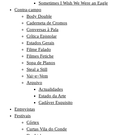
Sometimes I Wish We Were an Eagle
Contra-campo
Body Double
Caderneta de Cromos
Conversas à Pala
Crítica Epistolar
Estados Gerais
Filme Falado
Filmes Fetiche
Sopa de Planos
Steal a Still
Vai~e~Vem
Arquivo
Actualidades
Estado da Arte
Cadáver Esquisito
Entrevistas
Festivais
Córtex
Curtas Vila do Conde