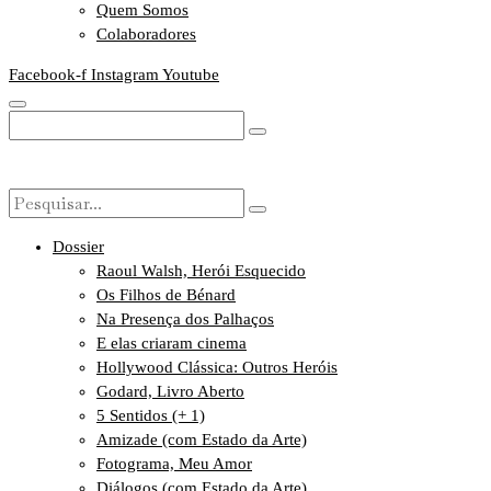
Quem Somos
Colaboradores
Facebook-f
Instagram
Youtube
Dossier
Raoul Walsh, Herói Esquecido
Os Filhos de Bénard
Na Presença dos Palhaços
E elas criaram cinema
Hollywood Clássica: Outros Heróis
Godard, Livro Aberto
5 Sentidos (+ 1)
Amizade (com Estado da Arte)
Fotograma, Meu Amor
Diálogos (com Estado da Arte)