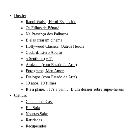
Dossier
Raoul Walsh, Herói Esquecido
Os Filhos de Bénard
Na Presença dos Palhaços
E elas criaram cinema
Hollywood Clássica: Outros Heróis
Godard, Livro Aberto
5 Sentidos (+ 1)
Amizade (com Estado da Arte)
Fotograma, Meu Amor
Diálogos (com Estado da Arte)
10 anos, 10 filmes
It’s a plane… It’s a pain… É um dossier sobre super-heróis
Críticas
Cinema em Casa
Em Sala
Noutras Salas
Raridades
Recuperados