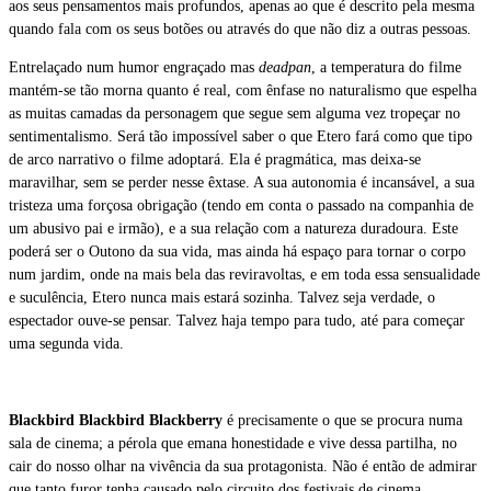
aos seus pensamentos mais profundos, apenas ao que é descrito pela mesma
quando fala com os seus botões ou através do que não diz a outras pessoas.
Entrelaçado num humor engraçado mas
deadpan
, a temperatura do filme
mantém-se tão morna quanto é real, com ênfase no naturalismo que espelha
as muitas camadas da personagem que segue sem alguma vez tropeçar no
sentimentalismo. Será tão impossível saber o que Etero fará como que tipo
de arco narrativo o filme adoptará. Ela é pragmática, mas deixa-se
maravilhar, sem se perder nesse êxtase. A sua autonomia é incansável, a sua
tristeza uma forçosa obrigação (tendo em conta o passado na companhia de
um abusivo pai e irmão), e a sua relação com a natureza duradoura. Este
poderá ser o Outono da sua vida, mas ainda há espaço para tornar o corpo
num jardim, onde na mais bela das reviravoltas, e em toda essa sensualidade
e suculência, Etero nunca mais estará sozinha. Talvez seja verdade, o
espectador ouve-se pensar. Talvez haja tempo para tudo, até para começar
uma segunda vida.
Blackbird Blackbird Blackberry
é precisamente o que se procura numa
sala de cinema; a pérola que emana honestidade e vive dessa partilha, no
cair do nosso olhar na vivência da sua protagonista. Não é então de admirar
que tanto furor tenha causado pelo circuito dos festivais de cinema,