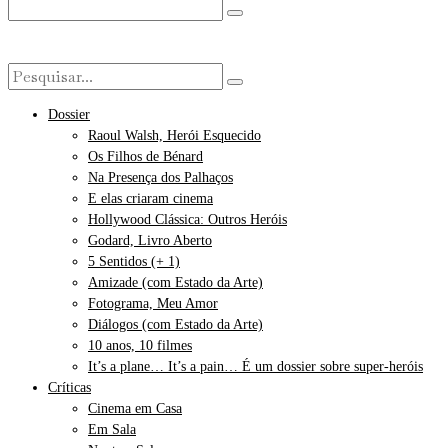
Dossier
Raoul Walsh, Herói Esquecido
Os Filhos de Bénard
Na Presença dos Palhaços
E elas criaram cinema
Hollywood Clássica: Outros Heróis
Godard, Livro Aberto
5 Sentidos (+ 1)
Amizade (com Estado da Arte)
Fotograma, Meu Amor
Diálogos (com Estado da Arte)
10 anos, 10 filmes
It’s a plane… It’s a pain… É um dossier sobre super-heróis
Críticas
Cinema em Casa
Em Sala