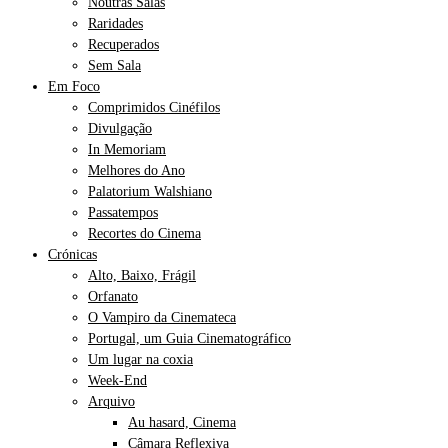
Noutras Salas
Raridades
Recuperados
Sem Sala
Em Foco
Comprimidos Cinéfilos
Divulgação
In Memoriam
Melhores do Ano
Palatorium Walshiano
Passatempos
Recortes do Cinema
Crónicas
Alto, Baixo, Frágil
Orfanato
O Vampiro da Cinemateca
Portugal, um Guia Cinematográfico
Um lugar na coxia
Week-End
Arquivo
Au hasard, Cinema
Câmara Reflexiva