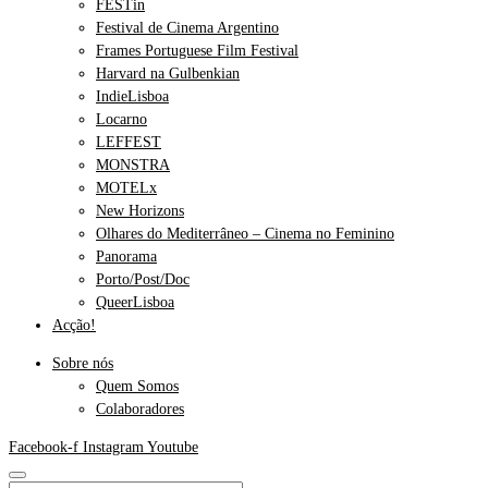
FESTin
Festival de Cinema Argentino
Frames Portuguese Film Festival
Harvard na Gulbenkian
IndieLisboa
Locarno
LEFFEST
MONSTRA
MOTELx
New Horizons
Olhares do Mediterrâneo – Cinema no Feminino
Panorama
Porto/Post/Doc
QueerLisboa
Acção!
Sobre nós
Quem Somos
Colaboradores
Facebook-f
Instagram
Youtube