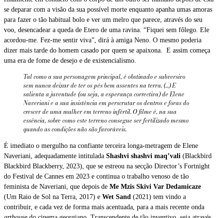
se deparar com a visão da sua possível morte enquanto apanha umas amoras
para fazer o tão habitual bolo e ver um melro que parece, através do seu
voo, desencadear a queda de Etero de uma ravina. “Fiquei sem fôlego. Ele
acordou-me. Fez-me sentir viva”, dirá à amiga Neno. O mesmo poderia
dizer mais tarde do homem casado por quem se apaixona. E assim começa
uma era de fome de desejo e de existencialismo.
Tal como a sua personagem principal, é obstinado e subversivo
sem nunca deixar de ter os pés bem assentes na terra. (…) E
salienta a juventude (ou seja, a esperança correctiva) de Elene
Naveriani e a sua insistência em perscrutar os dentros e foras do
crescer de uma mulher em terreno infértil. O filme é, na sua
essência, sobre como este terreno consegue ser fertilizado mesmo
quando as condições não são favoráveis.
É imediato o mergulho na confiante terceira longa-metragem de Elene
Naveriani, adequadamente intitulada
Shashvi shashvi maq’vali
(Blackbird
Blackbird Blackberry, 2023), que se estreou na secção Director’s Fortnight
do Festival de Cannes em 2023 e continua o trabalho venoso de tão
feminista de Naveriani, que depois de
Me Mzis Skivi Var Dedamicaze
(Um Raio de Sol na Terra, 2017) e
Wet Sand
(2021) tem vindo a
contribuir, e cada vez de forma mais acentuada, para a mais recente onda
arthouse
do cinema georgiano. Transcendente de tão inventivo, seja através