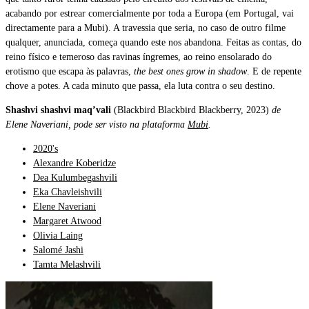
acabando por estrear comercialmente por toda a Europa (em Portugal, vai
directamente para a Mubi). A travessia que seria, no caso de outro filme
qualquer, anunciada, começa quando este nos abandona. Feitas as contas, do
reino físico e temeroso das ravinas íngremes, ao reino ensolarado do
erotismo que escapa às palavras,
the best ones grow in shadow
. E de repente
chove a potes. A cada minuto que passa, ela luta contra o seu destino.
Shashvi shashvi maq’vali
(Blackbird Blackbird Blackberry, 2023)
de
Elene Naveriani, pode ser visto na plataforma
Mubi
.
2020's
Alexandre Koberidze
Dea Kulumbegashvili
Eka Chavleishvili
Elene Naveriani
Margaret Atwood
Olivia Laing
Salomé Jashi
Tamta Melashvili