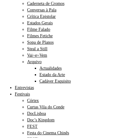
Caderneta de Cromos
Conversas à Pala
Crítica Epistolar
Estados Gerais
Filme Falado
Filmes Fetiche
Sopa de Planos
Steal a Still
Vai~e~Vem
Arquivo
Actualidades
Estado da Arte
Cadáver Esquisito
Entrevistas
Festivais
Córtex
Curtas Vila do Conde
DocLisboa
Doc’s Kingdom
FEST
Festa do Cinema Chinês