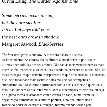
Olivia Laing,
The Garden Against Time
Some berries occur in sun,
but they are smaller.
It’s as I always told you:
the best ones grow in shadow.
Margaret Atwood,
Blackberries
The best ones grow in shadow
. A metáfora é clara e dispensa
esclarecimentos. As amoras são as últimas a amadurecer, e por isso as
últimas a ser colhidas dos seus ramos. Não são as mais vistosas nem as mais
doces, e têm tendência a ser excluídas quando na presença de outras. São, de
todas as bagas, as que deixam transparecer um quê de mansidão, a mansidão
que, pela tonalidade mais escura e notas mais ácidas acompanha o
simbolismo do luto interior e infindável com a dor, e a morte a quem dá a
mão. São também as que estão vinculadas a superstições folclóricas, ou seja
de alguma forma relacionadas com a crença no fado, numa forma de
organização alimentada pela cultura popular, e no qual nunca nos é
fornecido poder de decisão: a tradição, mesmo quando tocada pela