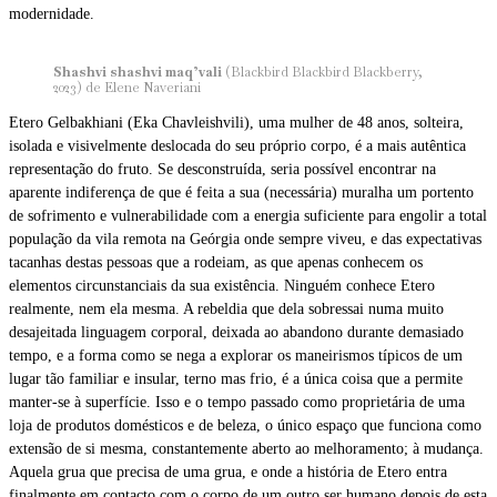
modernidade.
Shashvi shashvi maq’vali
(Blackbird Blackbird Blackberry,
2023) de Elene Naveriani
Etero Gelbakhiani (Eka Chavleishvili), uma mulher de 48 anos, solteira,
isolada e visivelmente deslocada do seu próprio corpo, é a mais autêntica
representação do fruto. Se desconstruída, seria possível encontrar na
aparente indiferença de que é feita a sua (necessária) muralha um portento
de sofrimento e vulnerabilidade com a energia suficiente para engolir a total
população da vila remota na Geórgia onde sempre viveu, e das expectativas
tacanhas destas pessoas que a rodeiam, as que apenas conhecem os
elementos circunstanciais da sua existência. Ninguém conhece Etero
realmente, nem ela mesma. A rebeldia que dela sobressai numa muito
desajeitada linguagem corporal, deixada ao abandono durante demasiado
tempo, e a forma como se nega a explorar os maneirismos típicos de um
lugar tão familiar e insular, terno mas frio, é a única coisa que a permite
manter-se à superfície. Isso e o tempo passado como proprietária de uma
loja de produtos domésticos e de beleza, o único espaço que funciona como
extensão de si mesma, constantemente aberto ao melhoramento; à mudança.
Aquela grua que precisa de uma grua, e onde a história de Etero entra
finalmente em contacto com o corpo de um outro ser humano depois de esta