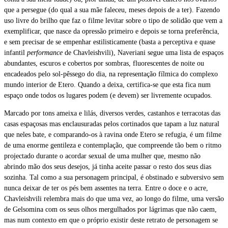
que a persegue (do qual a sua mãe faleceu, meses depois de a ter). Fazendo
uso livre do brilho que faz o filme levitar sobre o tipo de solidão que vem a
exemplificar, que nasce da opressão primeiro e depois se torna preferência,
e sem precisar de se empenhar estilisticamente (basta a perceptiva e quase
infantil
performance
de Chavleishvili), Naveriani segue uma lista de espaços
abundantes, escuros e cobertos por sombras, fluorescentes de noite ou
encadeados pelo sol-pêssego do dia, na representação fílmica do complexo
mundo interior de Etero. Quando a deixa, certifica-se que esta fica num
espaço onde todos os lugares podem (e devem) ser livremente ocupados.
Marcado por tons ameixa e lilás, diversos verdes, castanhos e terracotas das
casas espaçosas mas enclausuradas pelos cortinados que tapam a luz natural
que neles bate, e comparando-os à ravina onde Etero se refugia, é um filme
de uma enorme gentileza e contemplação, que compreende tão bem o ritmo
projectado durante o acordar sexual de uma mulher que, mesmo não
abrindo mão dos seus desejos, já tinha aceite passar o resto dos seus dias
sozinha. Tal como a sua personagem principal, é obstinado e subversivo sem
nunca deixar de ter os pés bem assentes na terra. Entre o doce e o acre,
Chavleishvili relembra mais do que uma vez, ao longo do filme, uma versão
de Gelsomina com os seus olhos mergulhados por lágrimas que não caem,
mas num contexto em que o próprio existir deste retrato de personagem se