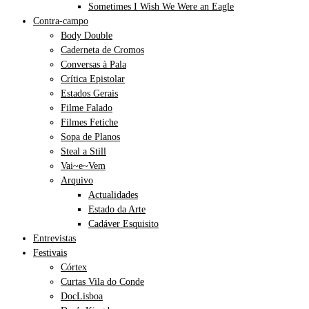
Sometimes I Wish We Were an Eagle
Contra-campo
Body Double
Caderneta de Cromos
Conversas à Pala
Crítica Epistolar
Estados Gerais
Filme Falado
Filmes Fetiche
Sopa de Planos
Steal a Still
Vai~e~Vem
Arquivo
Actualidades
Estado da Arte
Cadáver Esquisito
Entrevistas
Festivais
Córtex
Curtas Vila do Conde
DocLisboa