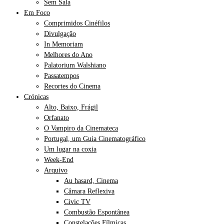
Sem Sala
Em Foco
Comprimidos Cinéfilos
Divulgação
In Memoriam
Melhores do Ano
Palatorium Walshiano
Passatempos
Recortes do Cinema
Crónicas
Alto, Baixo, Frágil
Orfanato
O Vampiro da Cinemateca
Portugal, um Guia Cinematográfico
Um lugar na coxia
Week-End
Arquivo
Au hasard, Cinema
Câmara Reflexiva
Civic TV
Combustão Espontânea
Constelações Fílmicas