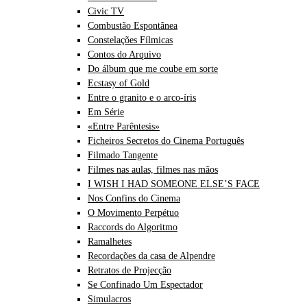
Civic TV
Combustão Espontânea
Constelações Fílmicas
Contos do Arquivo
Do álbum que me coube em sorte
Ecstasy of Gold
Entre o granito e o arco-íris
Em Série
«Entre Parêntesis»
Ficheiros Secretos do Cinema Português
Filmado Tangente
Filmes nas aulas, filmes nas mãos
I WISH I HAD SOMEONE ELSE’S FACE
Nos Confins do Cinema
O Movimento Perpétuo
Raccords do Algoritmo
Ramalhetes
Recordações da casa de Alpendre
Retratos de Projecção
Se Confinado Um Espectador
Simulacros