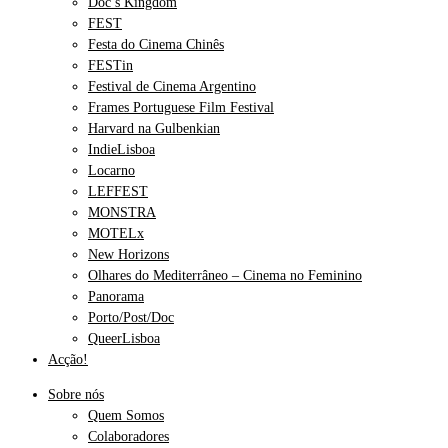
Doc’s Kingdom
FEST
Festa do Cinema Chinês
FESTin
Festival de Cinema Argentino
Frames Portuguese Film Festival
Harvard na Gulbenkian
IndieLisboa
Locarno
LEFFEST
MONSTRA
MOTELx
New Horizons
Olhares do Mediterrâneo – Cinema no Feminino
Panorama
Porto/Post/Doc
QueerLisboa
Acção!
Sobre nós
Quem Somos
Colaboradores