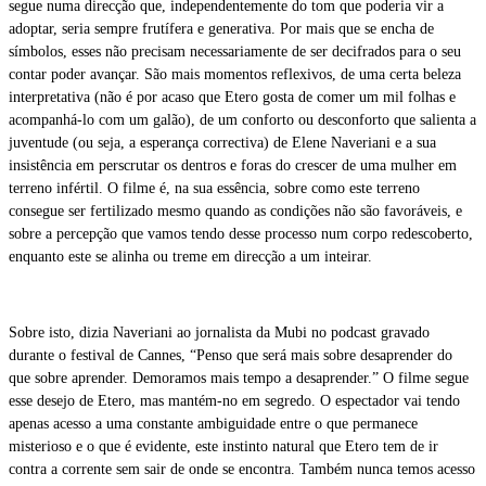
segue numa direcção que, independentemente do tom que poderia vir a
adoptar, seria sempre frutífera e generativa. Por mais que se encha de
símbolos, esses não precisam necessariamente de ser decifrados para o seu
contar poder avançar. São mais momentos reflexivos, de uma certa beleza
interpretativa (não é por acaso que Etero gosta de comer um mil folhas e
acompanhá-lo com um galão), de um conforto ou desconforto que salienta a
juventude (ou seja, a esperança correctiva) de Elene Naveriani e a sua
insistência em perscrutar os dentros e foras do crescer de uma mulher em
terreno infértil. O filme é, na sua essência, sobre como este terreno
consegue ser fertilizado mesmo quando as condições não são favoráveis, e
sobre a percepção que vamos tendo desse processo num corpo redescoberto,
enquanto este se alinha ou treme em direcção a um inteirar.
Sobre isto, dizia Naveriani ao jornalista da Mubi no podcast gravado
durante o festival de Cannes, “Penso que será mais sobre desaprender do
que sobre aprender. Demoramos mais tempo a desaprender.” O filme segue
esse desejo de Etero, mas mantém-no em segredo. O espectador vai tendo
apenas acesso a uma constante ambiguidade entre o que permanece
misterioso e o que é evidente, este instinto natural que Etero tem de ir
contra a corrente sem sair de onde se encontra. Também nunca temos acesso