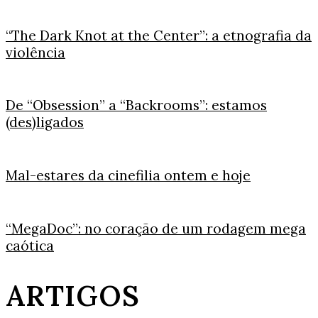
“The Dark Knot at the Center”: a etnografia da
violência
De “Obsession” a “Backrooms”: estamos
(des)ligados
Mal-estares da cinefilia ontem e hoje
“MegaDoc”: no coração de um rodagem mega
caótica
ARTIGOS