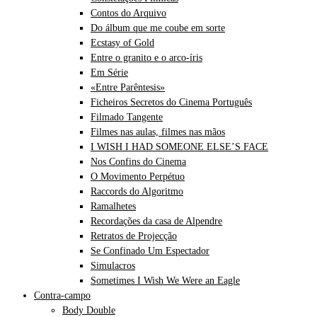
Contos do Arquivo
Do álbum que me coube em sorte
Ecstasy of Gold
Entre o granito e o arco-íris
Em Série
«Entre Parêntesis»
Ficheiros Secretos do Cinema Português
Filmado Tangente
Filmes nas aulas, filmes nas mãos
I WISH I HAD SOMEONE ELSE’S FACE
Nos Confins do Cinema
O Movimento Perpétuo
Raccords do Algoritmo
Ramalhetes
Recordações da casa de Alpendre
Retratos de Projecção
Se Confinado Um Espectador
Simulacros
Sometimes I Wish We Were an Eagle
Contra-campo
Body Double