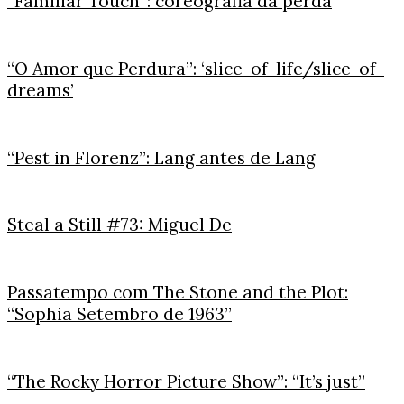
“Familiar Touch”: coreografia da perda
“O Amor que Perdura”: ‘slice-of-life/slice-of-
dreams’
“Pest in Florenz”: Lang antes de Lang
Steal a Still #73: Miguel De
Passatempo com The Stone and the Plot:
“Sophia Setembro de 1963”
“The Rocky Horror Picture Show”: “It’s just”