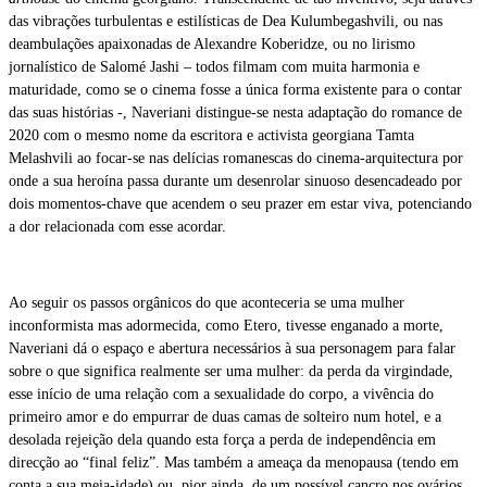
das vibrações turbulentas e estilísticas de Dea Kulumbegashvili, ou nas
deambulações apaixonadas de Alexandre Koberidze, ou no lirismo
jornalístico de Salomé Jashi – todos filmam com muita harmonia e
maturidade, como se o cinema fosse a única forma existente para o contar
das suas histórias -, Naveriani distingue-se nesta adaptação do romance de
2020 com o mesmo nome da escritora e activista georgiana Tamta
Melashvili ao focar-se nas delícias romanescas do cinema-arquitectura por
onde a sua heroína passa durante um desenrolar sinuoso desencadeado por
dois momentos-chave que acendem o seu prazer em estar viva, potenciando
a dor relacionada com esse acordar.
Ao seguir os passos orgânicos do que aconteceria se uma mulher
inconformista mas adormecida, como Etero, tivesse enganado a morte,
Naveriani dá o espaço e abertura necessários à sua personagem para falar
sobre o que significa realmente ser uma mulher: da perda da virgindade,
esse início de uma relação com a sexualidade do corpo, a vivência do
primeiro amor e do empurrar de duas camas de solteiro num hotel, e a
desolada rejeição dela quando esta força a perda de independência em
direcção ao “final feliz”. Mas também a ameaça da menopausa (tendo em
conta a sua meia-idade) ou, pior ainda, de um possível cancro nos ovários