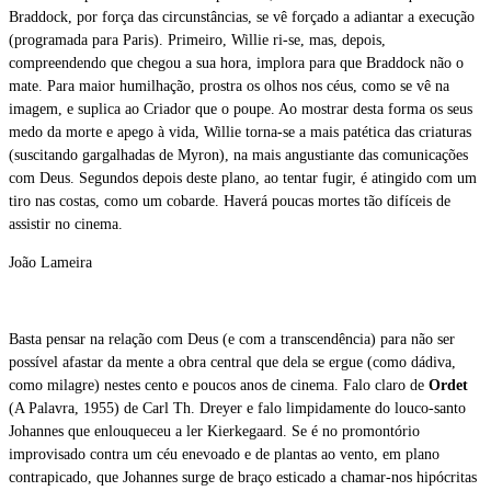
Braddock, por força das circunstâncias, se vê forçado a adiantar a execução
(programada para Paris). Primeiro, Willie ri-se, mas, depois,
compreendendo que chegou a sua hora, implora para que Braddock não o
mate. Para maior humilhação, prostra os olhos nos céus, como se vê na
imagem, e suplica ao Criador que o poupe. Ao mostrar desta forma os seus
medo da morte e apego à vida, Willie torna-se a mais patética das criaturas
(suscitando gargalhadas de Myron), na mais angustiante das comunicações
com Deus. Segundos depois deste plano, ao tentar fugir, é atingido com um
tiro nas costas, como um cobarde. Haverá poucas mortes tão difíceis de
assistir no cinema.
João Lameira
Basta pensar na relação com Deus (e com a transcendência) para não ser
possível afastar da mente a obra central que dela se ergue (como dádiva,
como milagre) nestes cento e poucos anos de cinema. Falo claro de
Ordet
(A Palavra, 1955) de Carl Th. Dreyer e falo limpidamente do louco-santo
Johannes que enlouqueceu a ler Kierkegaard. Se é no promontório
improvisado contra um céu enevoado e de plantas ao vento, em plano
contrapicado, que Johannes surge de braço esticado a chamar-nos hipócritas