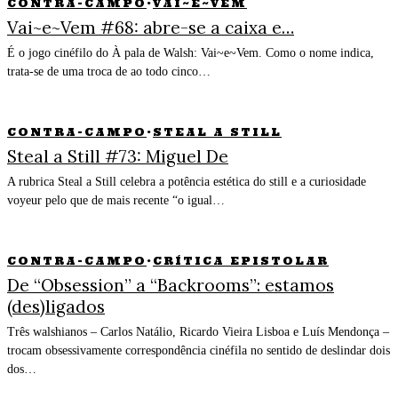
CONTRA-CAMPO
·
VAI~E~VEM
Vai~e~Vem #68: abre-se a caixa e…
É o jogo cinéfilo do À pala de Walsh: Vai~e~Vem. Como o nome indica,
trata-se de uma troca de ao todo cinco…
CONTRA-CAMPO
·
STEAL A STILL
Steal a Still #73: Miguel De
A rubrica Steal a Still celebra a potência estética do still e a curiosidade
voyeur pelo que de mais recente “o igual…
CONTRA-CAMPO
·
CRÍTICA EPISTOLAR
De “Obsession” a “Backrooms”: estamos
(des)ligados
Três walshianos – Carlos Natálio, Ricardo Vieira Lisboa e Luís Mendonça –
trocam obsessivamente correspondência cinéfila no sentido de deslindar dois
dos…