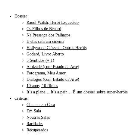
Dossier
Raoul Walsh, Herói Esquecido
Os Filhos de Bénard
Na Presença dos Palhaços
E elas criaram cinema
Hollywood Clássica: Outros Heróis
Godard, Livro Aberto
5 Sentidos (+ 1)
Amizade (com Estado da Arte)
Fotograma, Meu Amor
Diálogos (com Estado da Arte)
10 anos, 10 filmes
It’s a plane… It’s a pain… É um dossier sobre super-heróis
Críticas
Cinema em Casa
Em Sala
Noutras Salas
Raridades
Recuperados