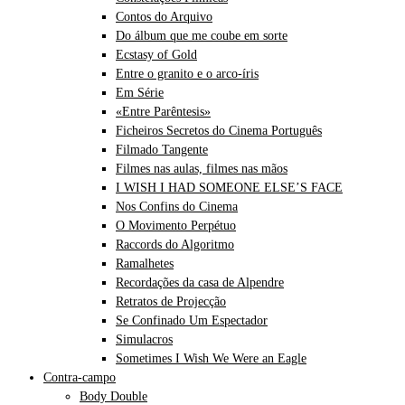
Contos do Arquivo
Do álbum que me coube em sorte
Ecstasy of Gold
Entre o granito e o arco-íris
Em Série
«Entre Parêntesis»
Ficheiros Secretos do Cinema Português
Filmado Tangente
Filmes nas aulas, filmes nas mãos
I WISH I HAD SOMEONE ELSE’S FACE
Nos Confins do Cinema
O Movimento Perpétuo
Raccords do Algoritmo
Ramalhetes
Recordações da casa de Alpendre
Retratos de Projecção
Se Confinado Um Espectador
Simulacros
Sometimes I Wish We Were an Eagle
Contra-campo
Body Double