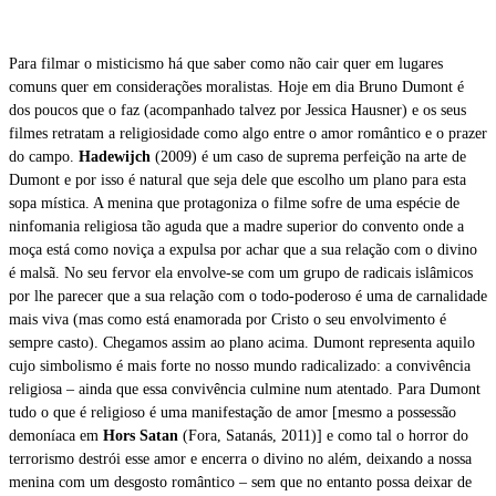
Para filmar o misticismo há que saber como não cair quer em lugares
comuns quer em considerações moralistas. Hoje em dia Bruno Dumont é
dos poucos que o faz (acompanhado talvez por Jessica Hausner) e os seus
filmes retratam a religiosidade como algo entre o amor romântico e o prazer
do campo.
Hadewijch
(2009) é um caso de suprema perfeição na arte de
Dumont e por isso é natural que seja dele que escolho um plano para esta
sopa mística. A menina que protagoniza o filme sofre de uma espécie de
ninfomania religiosa tão aguda que a madre superior do convento onde a
moça está como noviça a expulsa por achar que a sua relação com o divino
é malsã. No seu fervor ela envolve-se com um grupo de radicais islâmicos
por lhe parecer que a sua relação com o todo-poderoso é uma de carnalidade
mais viva (mas como está enamorada por Cristo o seu envolvimento é
sempre casto). Chegamos assim ao plano acima. Dumont representa aquilo
cujo simbolismo é mais forte no nosso mundo radicalizado: a convivência
religiosa – ainda que essa convivência culmine num atentado. Para Dumont
tudo o que é religioso é uma manifestação de amor [mesmo a possessão
demoníaca em
Hors Satan
(Fora, Satanás, 2011)] e como tal o horror do
terrorismo destrói esse amor e encerra o divino no além, deixando a nossa
menina com um desgosto romântico – sem que no entanto possa deixar de