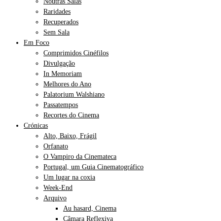
Noutras Salas
Raridades
Recuperados
Sem Sala
Em Foco
Comprimidos Cinéfilos
Divulgação
In Memoriam
Melhores do Ano
Palatorium Walshiano
Passatempos
Recortes do Cinema
Crónicas
Alto, Baixo, Frágil
Orfanato
O Vampiro da Cinemateca
Portugal, um Guia Cinematográfico
Um lugar na coxia
Week-End
Arquivo
Au hasard, Cinema
Câmara Reflexiva