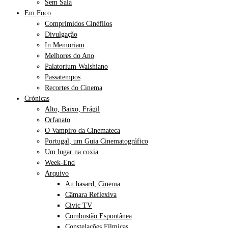
Sem Sala
Em Foco
Comprimidos Cinéfilos
Divulgação
In Memoriam
Melhores do Ano
Palatorium Walshiano
Passatempos
Recortes do Cinema
Crónicas
Alto, Baixo, Frágil
Orfanato
O Vampiro da Cinemateca
Portugal, um Guia Cinematográfico
Um lugar na coxia
Week-End
Arquivo
Au hasard, Cinema
Câmara Reflexiva
Civic TV
Combustão Espontânea
Constelações Fílmicas