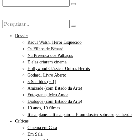
Dossier
Raoul Walsh, Herói Esquecido
Os Filhos de Bénard
Na Presença dos Palhaços
E elas criaram cinema
Hollywood Clássica: Outros Heróis
Godard, Livro Aberto
5 Sentidos (+ 1)
Amizade (com Estado da Arte)
Fotograma, Meu Amor
Diálogos (com Estado da Arte)
10 anos, 10 filmes
It’s a plane… It’s a pain… É um dossier sobre super-heróis
Críticas
Cinema em Casa
Em Sala