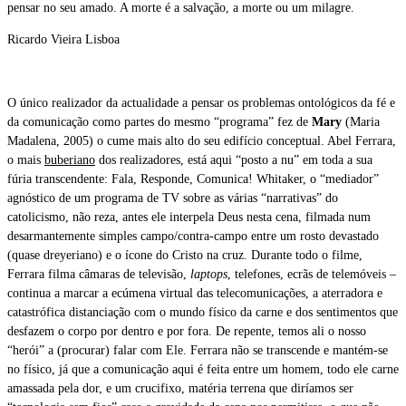
pensar no seu amado. A morte é a salvação, a morte ou um milagre.
Ricardo Vieira Lisboa
O único realizador da actualidade a pensar os problemas ontológicos da fé e
da comunicação como partes do mesmo “programa” fez de
Mary
(Maria
Madalena, 2005) o cume mais alto do seu edifício conceptual. Abel Ferrara,
o mais
buberiano
dos realizadores, está aqui “posto a nu” em toda a sua
fúria transcendente: Fala, Responde, Comunica! Whitaker, o “mediador”
agnóstico de um programa de TV sobre as várias “narrativas” do
catolicismo, não reza, antes ele interpela Deus nesta cena, filmada num
desarmantemente simples campo/contra-campo entre um rosto devastado
(quase dreyeriano) e o ícone do Cristo na cruz. Durante todo o filme,
Ferrara filma câmaras de televisão,
laptops
, telefones, ecrãs de telemóveis –
continua a marcar a ecúmena virtual das telecomunicações, a aterradora e
catastrófica distanciação com o mundo físico da carne e dos sentimentos que
desfazem o corpo por dentro e por fora. De repente, temos ali o nosso
“herói” a (procurar) falar com Ele. Ferrara não se transcende e mantém-se
no físico, já que a comunicação aqui é feita entre um homem, todo ele carne
amassada pela dor, e um crucifixo, matéria terrena que diríamos ser