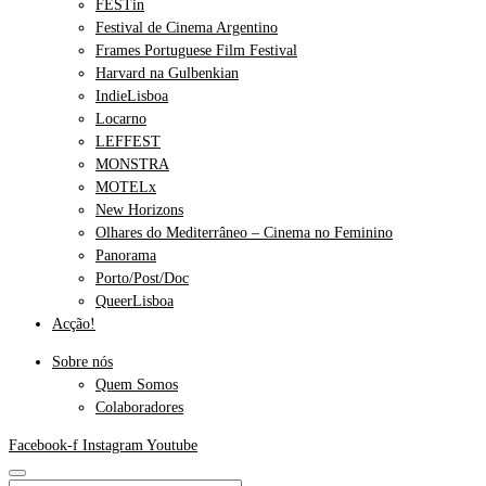
FESTin
Festival de Cinema Argentino
Frames Portuguese Film Festival
Harvard na Gulbenkian
IndieLisboa
Locarno
LEFFEST
MONSTRA
MOTELx
New Horizons
Olhares do Mediterrâneo – Cinema no Feminino
Panorama
Porto/Post/Doc
QueerLisboa
Acção!
Sobre nós
Quem Somos
Colaboradores
Facebook-f
Instagram
Youtube