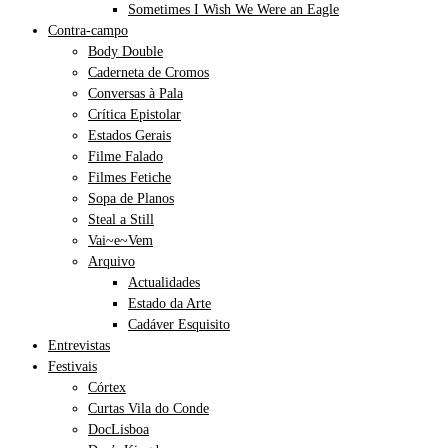
Sometimes I Wish We Were an Eagle
Contra-campo
Body Double
Caderneta de Cromos
Conversas à Pala
Crítica Epistolar
Estados Gerais
Filme Falado
Filmes Fetiche
Sopa de Planos
Steal a Still
Vai~e~Vem
Arquivo
Actualidades
Estado da Arte
Cadáver Esquisito
Entrevistas
Festivais
Córtex
Curtas Vila do Conde
DocLisboa