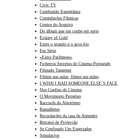
Civic TV
Combustão Espontânea
Constelações Fílmicas
Contos do Arquivo
Do álbum que me coube em sorte
Ecstasy of Gold
Entre o granito e o arco-íris
Em Série
«Entre Parêntesis»
Ficheiros Secretos do Cinema Português
Filmado Tangente
Filmes nas aulas, filmes nas mãos
I WISH I HAD SOMEONE ELSE’S FACE
Nos Confins do Cinema
O Movimento Perpétuo
Raccords do Algoritmo
Ramalhetes
Recordações da casa de Alpendre
Retratos de Projecção
Se Confinado Um Espectador
Simulacros