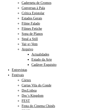
Caderneta de Cromos
Conversas à Pala
Crítica Epistolar
Estados Gerais
Filme Falado
Filmes Fetiche
Sopa de Planos
Steal a Still
Vai~e~Vem
Arquivo
Actualidades
Estado da Arte
Cadáver Esquisito
Entrevistas
Festivais
Córtex
Curtas Vila do Conde
DocLisboa
Doc’s Kingdom
FEST
Festa do Cinema Chinês