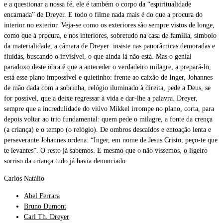
e a questionar a nossa fé, ele é também o corpo da “espiritualidade
encarnada” de Dreyer. E todo o filme nada mais é do que a procura do
interior no exterior. Veja-se como os exteriores são sempre vistos de longe,
como que à procura, e nos interiores, sobretudo na casa de família, símbolo
da materialidade, a câmara de Dreyer insiste nas panorâmicas demoradas e
fluidas, buscando o invisível, o que ainda lá não está. Mas o genial
paradoxo deste obra é que a anteceder o verdadeiro milagre, a prepará-lo,
está esse plano impossível e quietinho: frente ao caixão de Inger, Johannes
de mão dada com a sobrinha, relógio iluminado à direita, pede a Deus, se
for possível, que a deixe regressar à vida e dar-lhe a palavra. Dreyer,
sempre que a incredulidade do viúvo Mikkel irrompe no plano, corta, para
depois voltar ao trio fundamental: quem pede o milagre, a fonte da crença
(a criança) e o tempo (o relógio). De ombros descaídos e entoação lenta e
perseverante Johannes ordena: “Inger, em nome de Jesus Cristo, peço-te que
te levantes”. O resto já sabemos. E mesmo que o não víssemos, o ligeiro
sorriso da criança tudo já havia denunciado.
Carlos Natálio
Abel Ferrara
Bruno Dumont
Carl Th. Dreyer