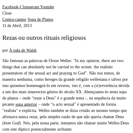
Facebook-f
Instagram
Youtube
Close
Contra-campo
·
Sopa de Planos
11 de Abril, 2013
Rezas ou outros rituais religiosos
por
À pala de Walsh
São famosas as palavras de Orson Welles: “In my opinion, there are two
things that can absolutely not be carried to the screen: the realistic
presentation of the sexual act and praying to God”. Não nos temos, de
maneira nenhuma, como hereges da grande religião wellesiana e talvez por
isso quisemos homenageá-lo em reverso, isto é, com a (ir)reverência devida
a um dos mais insurrectos génios do século XX. Abençoamo-lo nesta sopa
de planos – onde “rezar a Deus” é o grande tema -, na sequência da muito
picante
sopa anterior
– onde “o acto sexual” é apresentado de forma
“realista” e explícita. Welles também se dizia cristão ao mesmo tempo que
afirmava nunca rezar, pela simples razão de que não queria chatear Deus
(
bore God
). Nós, pela nossa parte, tentamos não chatear muito Welles-Deus
com este díptico potencialmente aviltante.