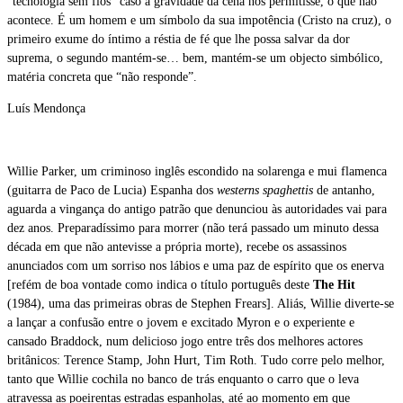
“tecnologia sem fios” caso a gravidade da cena nos permitisse, o que não
acontece. É um homem e um símbolo da sua impotência (Cristo na cruz), o
primeiro exume do íntimo a réstia de fé que lhe possa salvar da dor
suprema, o segundo mantém-se… bem, mantém-se um objecto simbólico,
matéria concreta que “não responde”.
Luís Mendonça
Willie Parker, um criminoso inglês escondido na solarenga e mui flamenca
(guitarra de Paco de Lucia) Espanha dos
westerns spaghettis
de antanho,
aguarda a vingança do antigo patrão que denunciou às autoridades vai para
dez anos. Preparadíssimo para morrer (não terá passado um minuto dessa
década em que não antevisse a própria morte), recebe os assassinos
anunciados com um sorriso nos lábios e uma paz de espírito que os enerva
[refém de boa vontade como indica o título português deste
The Hit
(1984), uma das primeiras obras de Stephen Frears]. Aliás, Willie diverte-se
a lançar a confusão entre o jovem e excitado Myron e o experiente e
cansado Braddock, num delicioso jogo entre três dos melhores actores
britânicos: Terence Stamp, John Hurt, Tim Roth. Tudo corre pelo melhor,
tanto que Willie cochila no banco de trás enquanto o carro que o leva
atravessa as poeirentas estradas espanholas, até ao momento em que