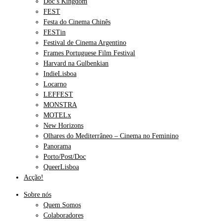
Doc’s Kingdom
FEST
Festa do Cinema Chinês
FESTin
Festival de Cinema Argentino
Frames Portuguese Film Festival
Harvard na Gulbenkian
IndieLisboa
Locarno
LEFFEST
MONSTRA
MOTELx
New Horizons
Olhares do Mediterrâneo – Cinema no Feminino
Panorama
Porto/Post/Doc
QueerLisboa
Acção!
Sobre nós
Quem Somos
Colaboradores