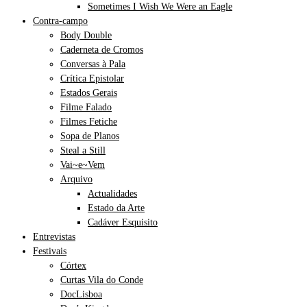
Sometimes I Wish We Were an Eagle
Contra-campo
Body Double
Caderneta de Cromos
Conversas à Pala
Crítica Epistolar
Estados Gerais
Filme Falado
Filmes Fetiche
Sopa de Planos
Steal a Still
Vai~e~Vem
Arquivo
Actualidades
Estado da Arte
Cadáver Esquisito
Entrevistas
Festivais
Córtex
Curtas Vila do Conde
DocLisboa