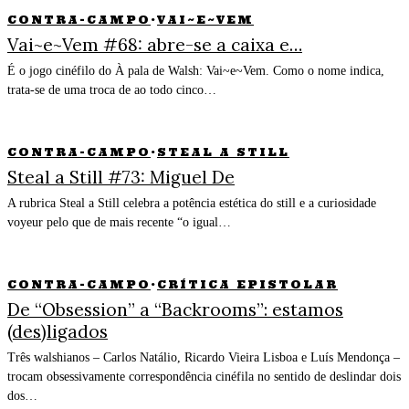
CONTRA-CAMPO
·
VAI~E~VEM
Vai~e~Vem #68: abre-se a caixa e…
É o jogo cinéfilo do À pala de Walsh: Vai~e~Vem. Como o nome indica,
trata-se de uma troca de ao todo cinco…
CONTRA-CAMPO
·
STEAL A STILL
Steal a Still #73: Miguel De
A rubrica Steal a Still celebra a potência estética do still e a curiosidade
voyeur pelo que de mais recente “o igual…
CONTRA-CAMPO
·
CRÍTICA EPISTOLAR
De “Obsession” a “Backrooms”: estamos
(des)ligados
Três walshianos – Carlos Natálio, Ricardo Vieira Lisboa e Luís Mendonça –
trocam obsessivamente correspondência cinéfila no sentido de deslindar dois
dos…