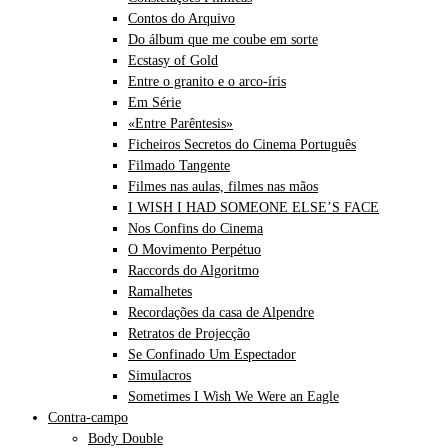
Contos do Arquivo
Do álbum que me coube em sorte
Ecstasy of Gold
Entre o granito e o arco-íris
Em Série
«Entre Parêntesis»
Ficheiros Secretos do Cinema Português
Filmado Tangente
Filmes nas aulas, filmes nas mãos
I WISH I HAD SOMEONE ELSE’S FACE
Nos Confins do Cinema
O Movimento Perpétuo
Raccords do Algoritmo
Ramalhetes
Recordações da casa de Alpendre
Retratos de Projecção
Se Confinado Um Espectador
Simulacros
Sometimes I Wish We Were an Eagle
Contra-campo
Body Double