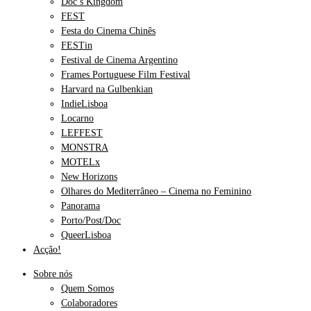
Doc’s Kingdom
FEST
Festa do Cinema Chinês
FESTin
Festival de Cinema Argentino
Frames Portuguese Film Festival
Harvard na Gulbenkian
IndieLisboa
Locarno
LEFFEST
MONSTRA
MOTELx
New Horizons
Olhares do Mediterrâneo – Cinema no Feminino
Panorama
Porto/Post/Doc
QueerLisboa
Acção!
Sobre nós
Quem Somos
Colaboradores