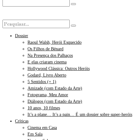
Dossier
Raoul Walsh, Herói Esquecido
Os Filhos de Bénard
Na Presença dos Palhaços
E elas criaram cinema
Hollywood Clássica: Outros Heróis
Godard, Livro Aberto
5 Sentidos (+ 1)
Amizade (com Estado da Arte)
Fotograma, Meu Amor
Diálogos (com Estado da Arte)
10 anos, 10 filmes
It’s a plane… It’s a pain… É um dossier sobre super-heróis
Críticas
Cinema em Casa
Em Sala