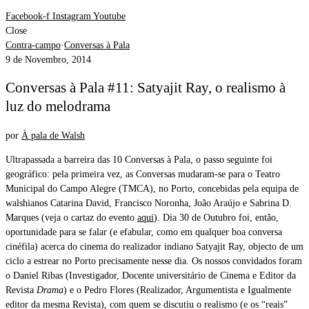
Facebook-f
Instagram
Youtube
Close
Contra-campo
·
Conversas à Pala
9 de Novembro, 2014
Conversas à Pala #11: Satyajit Ray, o realismo à
luz do melodrama
por
À pala de Walsh
Ultrapassada a barreira das 10 Conversas à Pala, o passo seguinte foi
geográfico: pela primeira vez, as Conversas mudaram-se para o Teatro
Municipal do Campo Alegre (TMCA), no Porto, concebidas pela equipa de
walshianos Catarina David, Francisco Noronha, João Araújo e Sabrina D.
Marques (veja o cartaz do evento
aqui
). Dia 30 de Outubro foi, então,
oportunidade para se falar (e efabular, como em qualquer boa conversa
cinéfila) acerca do cinema do realizador indiano Satyajit Ray, objecto de um
ciclo a estrear no Porto precisamente nesse dia. Os nossos convidados foram
o Daniel Ribas (Investigador, Docente universitário de Cinema e Editor da
Revista
Drama
) e o Pedro Flores (Realizador, Argumentista e Igualmente
editor da mesma Revista), com quem se discutiu o realismo (e os “reais”