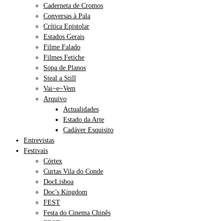
Caderneta de Cromos
Conversas à Pala
Crítica Epistolar
Estados Gerais
Filme Falado
Filmes Fetiche
Sopa de Planos
Steal a Still
Vai~e~Vem
Arquivo
Actualidades
Estado da Arte
Cadáver Esquisito
Entrevistas
Festivais
Córtex
Curtas Vila do Conde
DocLisboa
Doc’s Kingdom
FEST
Festa do Cinema Chinês