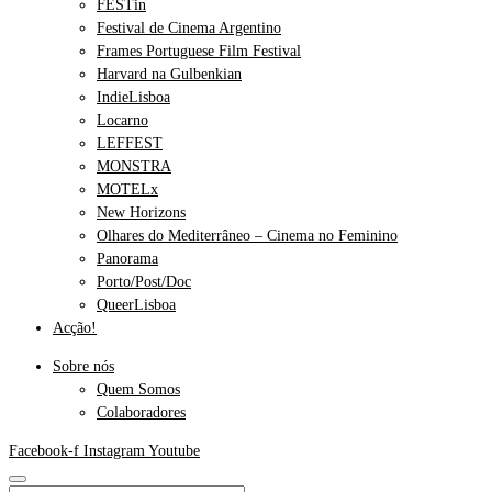
FESTin
Festival de Cinema Argentino
Frames Portuguese Film Festival
Harvard na Gulbenkian
IndieLisboa
Locarno
LEFFEST
MONSTRA
MOTELx
New Horizons
Olhares do Mediterrâneo – Cinema no Feminino
Panorama
Porto/Post/Doc
QueerLisboa
Acção!
Sobre nós
Quem Somos
Colaboradores
Facebook-f
Instagram
Youtube