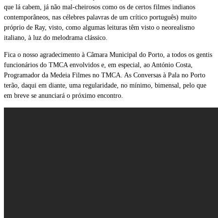
que lá cabem, já não mal-cheirosos como os de certos filmes indianos
contemporâneos, nas célebres palavras de um crítico português) muito
próprio de Ray, visto, como algumas leituras têm visto o neorealismo
italiano, à luz do melodrama clássico.
Fica o nosso agradecimento à Câmara Municipal do Porto, a todos os gentis
funcionários do TMCA envolvidos e, em especial, ao António Costa,
Programador da Medeia Filmes no TMCA. As Conversas à Pala no Porto
terão, daqui em diante, uma regularidade, no mínimo, bimensal, pelo que
em breve se anunciará o próximo encontro.