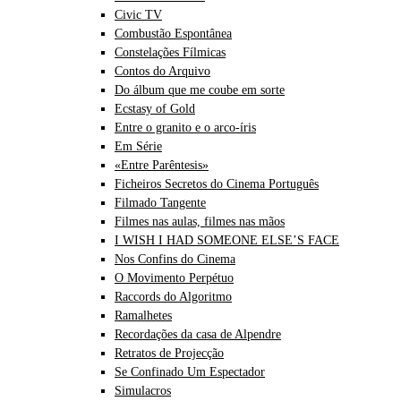
Civic TV
Combustão Espontânea
Constelações Fílmicas
Contos do Arquivo
Do álbum que me coube em sorte
Ecstasy of Gold
Entre o granito e o arco-íris
Em Série
«Entre Parêntesis»
Ficheiros Secretos do Cinema Português
Filmado Tangente
Filmes nas aulas, filmes nas mãos
I WISH I HAD SOMEONE ELSE’S FACE
Nos Confins do Cinema
O Movimento Perpétuo
Raccords do Algoritmo
Ramalhetes
Recordações da casa de Alpendre
Retratos de Projecção
Se Confinado Um Espectador
Simulacros