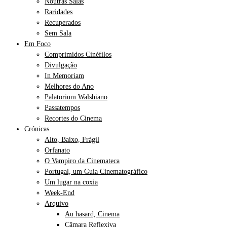
Noutras Salas
Raridades
Recuperados
Sem Sala
Em Foco
Comprimidos Cinéfilos
Divulgação
In Memoriam
Melhores do Ano
Palatorium Walshiano
Passatempos
Recortes do Cinema
Crónicas
Alto, Baixo, Frágil
Orfanato
O Vampiro da Cinemateca
Portugal, um Guia Cinematográfico
Um lugar na coxia
Week-End
Arquivo
Au hasard, Cinema
Câmara Reflexiva