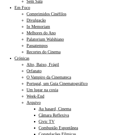
Sem Sala
Em Foco
Comprimidos Cinéfilos
Divulgação
In Memoriam
Melhores do Ano
Palatorium Walshiano
Passatempos
Recortes do Cinema
Crónicas
Alto, Baixo, Frágil
Orfanato
O Vampiro da Cinemateca
Portugal, um Guia Cinematográfico
Um lugar na coxia
Week-End
Arquivo
Au hasard, Cinema
Câmara Reflexiva
Civic TV
Combustão Espontânea
Constelações Fílmicas