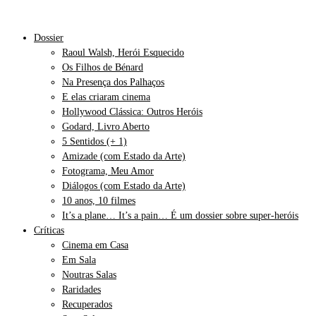
Dossier
Raoul Walsh, Herói Esquecido
Os Filhos de Bénard
Na Presença dos Palhaços
E elas criaram cinema
Hollywood Clássica: Outros Heróis
Godard, Livro Aberto
5 Sentidos (+ 1)
Amizade (com Estado da Arte)
Fotograma, Meu Amor
Diálogos (com Estado da Arte)
10 anos, 10 filmes
It’s a plane… It’s a pain… É um dossier sobre super-heróis
Críticas
Cinema em Casa
Em Sala
Noutras Salas
Raridades
Recuperados