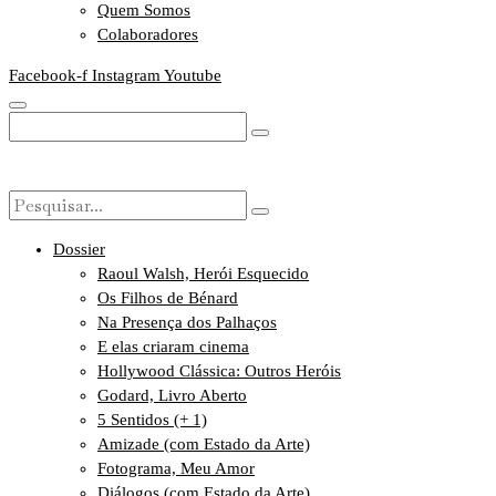
Quem Somos
Colaboradores
Facebook-f
Instagram
Youtube
Dossier
Raoul Walsh, Herói Esquecido
Os Filhos de Bénard
Na Presença dos Palhaços
E elas criaram cinema
Hollywood Clássica: Outros Heróis
Godard, Livro Aberto
5 Sentidos (+ 1)
Amizade (com Estado da Arte)
Fotograma, Meu Amor
Diálogos (com Estado da Arte)