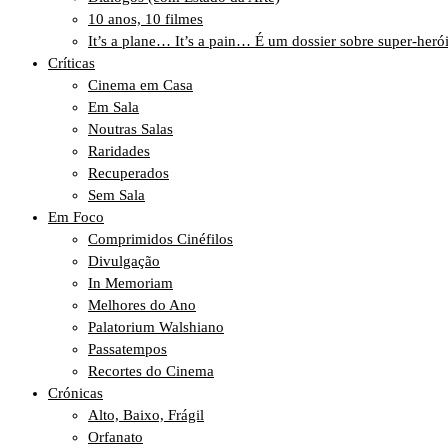
10 anos, 10 filmes
It’s a plane… It’s a pain… É um dossier sobre super-heró
Críticas
Cinema em Casa
Em Sala
Noutras Salas
Raridades
Recuperados
Sem Sala
Em Foco
Comprimidos Cinéfilos
Divulgação
In Memoriam
Melhores do Ano
Palatorium Walshiano
Passatempos
Recortes do Cinema
Crónicas
Alto, Baixo, Frágil
Orfanato