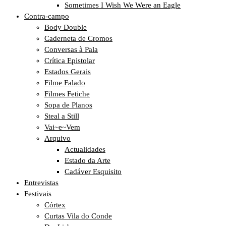
Sometimes I Wish We Were an Eagle
Contra-campo
Body Double
Caderneta de Cromos
Conversas à Pala
Crítica Epistolar
Estados Gerais
Filme Falado
Filmes Fetiche
Sopa de Planos
Steal a Still
Vai~e~Vem
Arquivo
Actualidades
Estado da Arte
Cadáver Esquisito
Entrevistas
Festivais
Córtex
Curtas Vila do Conde