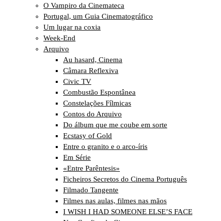
O Vampiro da Cinemateca
Portugal, um Guia Cinematográfico
Um lugar na coxia
Week-End
Arquivo
Au hasard, Cinema
Câmara Reflexiva
Civic TV
Combustão Espontânea
Constelações Fílmicas
Contos do Arquivo
Do álbum que me coube em sorte
Ecstasy of Gold
Entre o granito e o arco-íris
Em Série
«Entre Parêntesis»
Ficheiros Secretos do Cinema Português
Filmado Tangente
Filmes nas aulas, filmes nas mãos
I WISH I HAD SOMEONE ELSE’S FACE