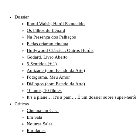
Dossier
Raoul Walsh, Herói Esquecido
Os Filhos de Bénard
Na Presença dos Palhaços
E elas criaram cinema
Hollywood Clássica: Outros Heróis
Godard, Livro Aberto
5 Sentidos (+ 1)
Amizade (com Estado da Arte)
Fotograma, Meu Amor
Diálogos (com Estado da Arte)
10 anos, 10 filmes
It’s a plane… It’s a pain… É um dossier sobre super-heró
Críticas
Cinema em Casa
Em Sala
Noutras Salas
Raridades