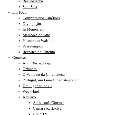
Recuperados
Sem Sala
Em Foco
Comprimidos Cinéfilos
Divulgação
In Memoriam
Melhores do Ano
Palatorium Walshiano
Passatempos
Recortes do Cinema
Crónicas
Alto, Baixo, Frágil
Orfanato
O Vampiro da Cinemateca
Portugal, um Guia Cinematográfico
Um lugar na coxia
Week-End
Arquivo
Au hasard, Cinema
Câmara Reflexiva
Civic TV