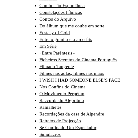
Combustão Espontânea
Constelações Fílmicas
Contos do Arquivo
Do álbum que me coube em sorte
Ecstasy of Gold
Entre o granito e o arco-íris
Em Série
«Entre Parêntesis»
Ficheiros Secretos do Cinema Português
Filmado Tangente
Filmes nas aulas, filmes nas mãos
I WISH I HAD SOMEONE ELSE’S FACE
Nos Confins do Cinema
O Movimento Perpétuo
Raccords do Algoritmo
Ramalhetes
Recordações da casa de Alpendre
Retratos de Projecção
Se Confinado Um Espectador
Simulacros