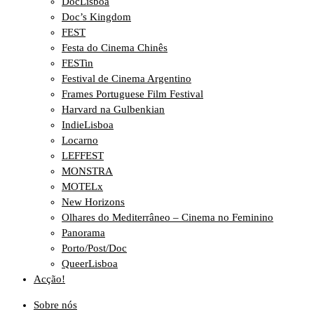
DocLisboa
Doc’s Kingdom
FEST
Festa do Cinema Chinês
FESTin
Festival de Cinema Argentino
Frames Portuguese Film Festival
Harvard na Gulbenkian
IndieLisboa
Locarno
LEFFEST
MONSTRA
MOTELx
New Horizons
Olhares do Mediterrâneo – Cinema no Feminino
Panorama
Porto/Post/Doc
QueerLisboa
Acção!
Sobre nós