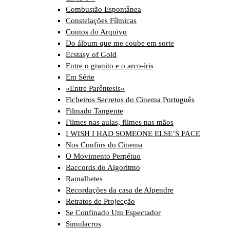
Combustão Espontânea
Constelações Fílmicas
Contos do Arquivo
Do álbum que me coube em sorte
Ecstasy of Gold
Entre o granito e o arco-íris
Em Série
«Entre Parêntesis»
Ficheiros Secretos do Cinema Português
Filmado Tangente
Filmes nas aulas, filmes nas mãos
I WISH I HAD SOMEONE ELSE’S FACE
Nos Confins do Cinema
O Movimento Perpétuo
Raccords do Algoritmo
Ramalhetes
Recordações da casa de Alpendre
Retratos de Projecção
Se Confinado Um Espectador
Simulacros