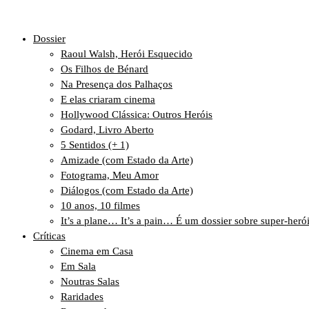
Dossier
Raoul Walsh, Herói Esquecido
Os Filhos de Bénard
Na Presença dos Palhaços
E elas criaram cinema
Hollywood Clássica: Outros Heróis
Godard, Livro Aberto
5 Sentidos (+ 1)
Amizade (com Estado da Arte)
Fotograma, Meu Amor
Diálogos (com Estado da Arte)
10 anos, 10 filmes
It’s a plane… It’s a pain… É um dossier sobre super-heró
Críticas
Cinema em Casa
Em Sala
Noutras Salas
Raridades