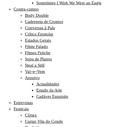
Sometimes I Wish We Were an Eagle
Contra-campo
Body Double
Caderneta de Cromos
Conversas à Pala
Crítica Epistolar
Estados Gerais
Filme Falado
Filmes Fetiche
Sopa de Planos
Steal a Still
Vai~e~Vem
Arquivo
Actualidades
Estado da Arte
Cadáver Esquisito
Entrevistas
Festivais
Córtex
Curtas Vila do Conde