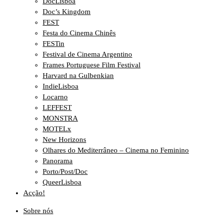
DocLisboa
Doc’s Kingdom
FEST
Festa do Cinema Chinês
FESTin
Festival de Cinema Argentino
Frames Portuguese Film Festival
Harvard na Gulbenkian
IndieLisboa
Locarno
LEFFEST
MONSTRA
MOTELx
New Horizons
Olhares do Mediterrâneo – Cinema no Feminino
Panorama
Porto/Post/Doc
QueerLisboa
Acção!
Sobre nós