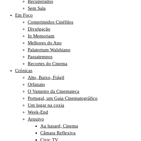
Recuperados
Sem Sala
Em Foco
Comprimidos Cinéfilos
Divulgação
In Memoriam
Melhores do Ano
Palatorium Walshiano
Passatempos
Recortes do Cinema
Crónicas
Alto, Baixo, Frágil
Orfanato
O Vampiro da Cinemateca
Portugal, um Guia Cinematográfico
Um lugar na coxia
Week-End
Arquivo
Au hasard, Cinema
Câmara Reflexiva
Civic TV