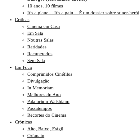
10 anos, 10 filmes
It’s a plane… It’s a pain… É um dossier sobre super-heró
Críticas
Cinema em Casa
Em Sala
Noutras Salas
Raridades
Recuperados
Sem Sala
Em Foco
Comprimidos Cinéfilos
Divulgação
In Memoriam
Melhores do Ano
Palatorium Walshiano
Passatempos
Recortes do Cinema
Crónicas
Alto, Baixo, Frágil
Orfanato