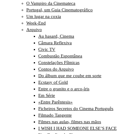
O Vampiro da Cinemateca
Portugal, um Guia Cinematográfico
Um lugar na coxia
Week-End
Arquivo
Au hasard, Cinema
Câmara Reflexiva
Civic TV
Combustão Espontânea
Constelações Fílmicas
Contos do Arquivo
Do álbum que me coube em sorte
Ecstasy of Gold
Entre o granito e o arco-íris
Em Série
«Entre Parêntesis»
Ficheiros Secretos do Cinema Português
Filmado Tangente
Filmes nas aulas, filmes nas mãos
I WISH I HAD SOMEONE ELSE’S FACE