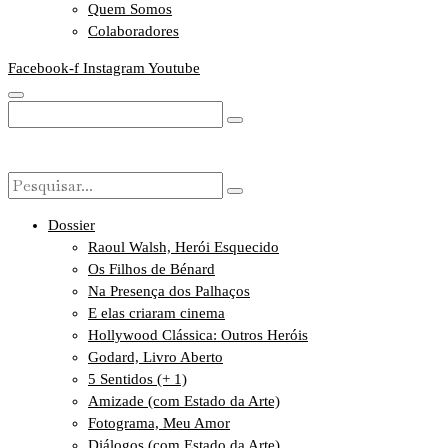
Quem Somos
Colaboradores
Facebook-f
Instagram
Youtube
Dossier
Raoul Walsh, Herói Esquecido
Os Filhos de Bénard
Na Presença dos Palhaços
E elas criaram cinema
Hollywood Clássica: Outros Heróis
Godard, Livro Aberto
5 Sentidos (+ 1)
Amizade (com Estado da Arte)
Fotograma, Meu Amor
Diálogos (com Estado da Arte)