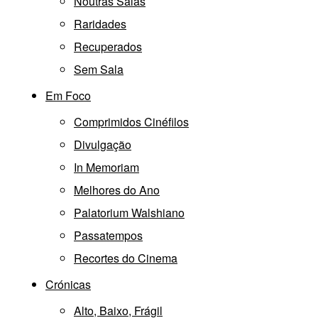
Noutras Salas
Raridades
Recuperados
Sem Sala
Em Foco
Comprimidos Cinéfilos
Divulgação
In Memoriam
Melhores do Ano
Palatorium Walshiano
Passatempos
Recortes do Cinema
Crónicas
Alto, Baixo, Frágil