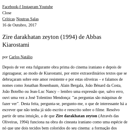
Facebook-f
Instagram
Youtube
Close
Críticas
·
Noutras Salas
16 de Outubro, 2017
Zire darakhatan zeyton (1994) de Abbas
Kiarostami
por
Carlos Natálio
Depois de ver esta fulgurante obra prima do cinema iraniano e depois de
zigezaguear, ao modo de Kiarostami, por entre extraordinários textos que se
debruçaram sobre este amor resistente e por estas oliveiras – e falamos de
nomes como Jonathan Rosenbaum, Alain Bergala, João Bénard da Costa,
João Botelho ou Jean-Luc Nancy – lembro uma expressão que, salvo erro,
ouvi uma vez a José Tolentino Mendonça: “as perguntas são máquinas de
fazer ver”. Desta feita, pergunta-se, pergunto-me, o que de interessante há a
escrever que não tenha já sido escrito e reescrito sobre o filme. Resolvo
partir de uma intuição, a de que
Zire darakhatan zeyton
(Através das
Oliveiras, 1994) funciona na obra do cineasta iraniano como uma espécie de
nó que une dois tecidos bem coloridos do seu cinema: a formação dos