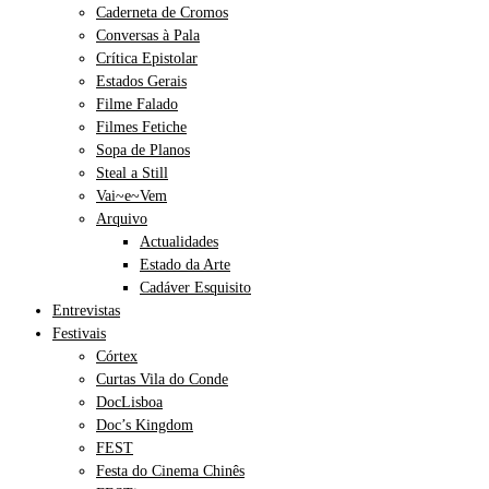
Caderneta de Cromos
Conversas à Pala
Crítica Epistolar
Estados Gerais
Filme Falado
Filmes Fetiche
Sopa de Planos
Steal a Still
Vai~e~Vem
Arquivo
Actualidades
Estado da Arte
Cadáver Esquisito
Entrevistas
Festivais
Córtex
Curtas Vila do Conde
DocLisboa
Doc’s Kingdom
FEST
Festa do Cinema Chinês