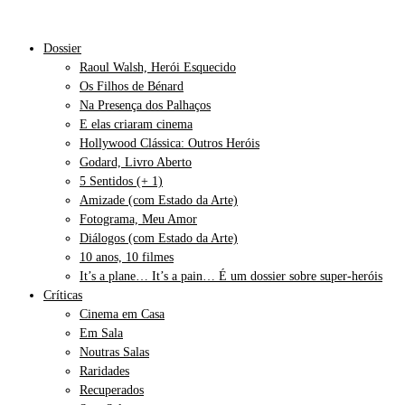
Dossier
Raoul Walsh, Herói Esquecido
Os Filhos de Bénard
Na Presença dos Palhaços
E elas criaram cinema
Hollywood Clássica: Outros Heróis
Godard, Livro Aberto
5 Sentidos (+ 1)
Amizade (com Estado da Arte)
Fotograma, Meu Amor
Diálogos (com Estado da Arte)
10 anos, 10 filmes
It’s a plane… It’s a pain… É um dossier sobre super-heróis
Críticas
Cinema em Casa
Em Sala
Noutras Salas
Raridades
Recuperados