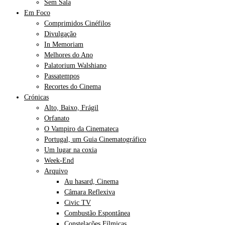
Sem Sala
Em Foco
Comprimidos Cinéfilos
Divulgação
In Memoriam
Melhores do Ano
Palatorium Walshiano
Passatempos
Recortes do Cinema
Crónicas
Alto, Baixo, Frágil
Orfanato
O Vampiro da Cinemateca
Portugal, um Guia Cinematográfico
Um lugar na coxia
Week-End
Arquivo
Au hasard, Cinema
Câmara Reflexiva
Civic TV
Combustão Espontânea
Constelações Fílmicas