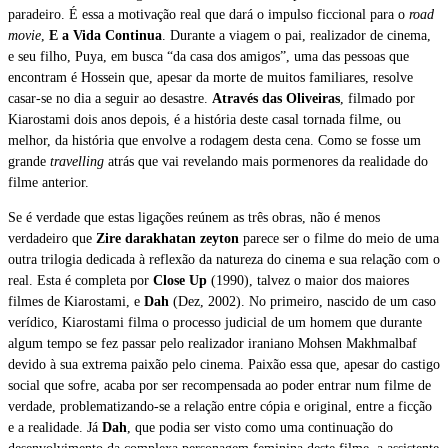
paradeiro. É essa a motivação real que dará o impulso ficcional para o
road
movie
,
E a Vida Continua
.
Durante a viagem o pai, realizador de cinema,
e seu filho, Puya, em busca “da casa dos amigos”, uma das pessoas que
encontram é Hossein que, apesar da morte de muitos familiares, resolve
casar-se no dia a seguir ao desastre.
Através das Oliveiras
, filmado por
Kiarostami dois anos depois, é a história deste casal tornada filme, ou
melhor, da história que envolve a rodagem desta cena. Como se fosse um
grande
travelling
atrás que vai revelando mais pormenores da realidade do
filme anterior.
Se é verdade que estas ligações reúnem as três obras, não é menos
verdadeiro que
Zire darakhatan zeyton
parece ser o filme do meio de uma
outra trilogia dedicada à reflexão da natureza do cinema e sua relação com o
real. Esta é completa por
Close Up
(1990), talvez o maior dos maiores
filmes de Kiarostami, e
Dah
(Dez, 2002). No primeiro, nascido de um caso
verídico, Kiarostami filma o processo judicial de um homem que durante
algum tempo se fez passar pelo realizador iraniano Mohsen Makhmalbaf
devido à sua extrema paixão pelo cinema. Paixão essa que, apesar do castigo
social que sofre, acaba por ser recompensada ao poder entrar num filme de
verdade, problematizando-se a relação entre cópia e original, entre a ficção
e a realidade. Já
Dah
, que podia ser visto como uma continuação do