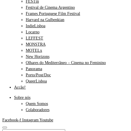
FESTin
Festival de Cinema Argentino
Frames Portuguese Film Festival
Harvard na Gulbenkian
IndieLisboa
Locarno
LEFFEST
MONSTRA
MOTELx
New Horizons
Olhares do Mediterrâneo – Cinema no Feminino
Panorama
Porto/Post/Doc
QueerLisboa
Acção!
Sobre nós
Quem Somos
Colaboradores
Facebook-f
Instagram
Youtube