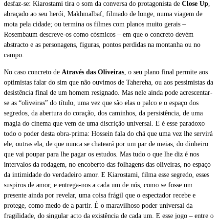
desfaz-se: Kiarostami tira o som da conversa do protagonista de
Close Up
,
abraçado ao seu herói, Makhmalbaf, filmado de longe, numa viagem de
mota pela cidade; ou termina os filmes com planos muito gerais –
Rosembaum descreve-os como cósmicos – em que o concreto devém
abstracto e as personagens, figuras, pontos perdidas na montanha ou no
campo.
No caso concreto de
Através das Oliveiras
, o seu plano final permite aos
optimistas falar do sim que não ouvimos de Tahereha, ou aos pessimistas da
desistência final de um homem resignado. Mas nele ainda pode acrescentar-
se as “oliveiras” do título, uma vez que são elas o palco e o espaço dos
segredos, da abertura do coração, dos caminhos, da persistência, de uma
magia do cinema que vem de uma discrição universal. E é esse paradoxo
todo o poder desta obra-prima: Hossein fala do chá que uma vez lhe servirá
ele, outras ela, de que nunca se chateará por um par de meias, do dinheiro
que vai poupar para lhe pagar os estudos. Mas tudo o que lhe diz é nos
intervalos da rodagem, no encoberto das folhagens das oliveiras, no espaço
da intimidade do verdadeiro amor. E Kiarostami, filma esse segredo, esses
suspiros de amor, e entrega-nos a cada um de nós, como se fosse um
presente ainda por revelar, uma coisa frágil que o espectador recebe e
protege, como medo de a partir. É o maravilhoso poder universal da
fragilidade, do singular acto da existência de cada um. E esse jogo – entre o