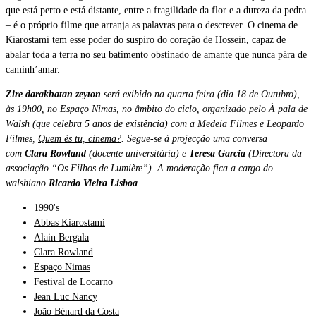
que está perto e está distante, entre a fragilidade da flor e a dureza da pedra
– é o próprio filme que arranja as palavras para o descrever. O cinema de
Kiarostami tem esse poder do suspiro do coração de Hossein, capaz de
abalar toda a terra no seu batimento obstinado de amante que nunca pára de
caminh’amar.
Zire darakhatan zeyton
será exibido na quarta feira
(dia 18 de Outubro),
às 19h00, no Espaço Nimas, no âmbito do ciclo, organizado pelo À pala de
Walsh (que celebra 5 anos de existência) com a Medeia Filmes e Leopardo
Filmes,
Quem és tu, cinema?
.
Segue-se à projecção uma conversa
com
Clara Rowland
(docente universitária) e
Teresa Garcia
(Directora da
associação “Os Filhos de Lumière”). A moderação fica a cargo do
walshiano
Ricardo Vieira Lisboa
.
1990's
Abbas Kiarostami
Alain Bergala
Clara Rowland
Espaço Nimas
Festival de Locarno
Jean Luc Nancy
João Bénard da Costa