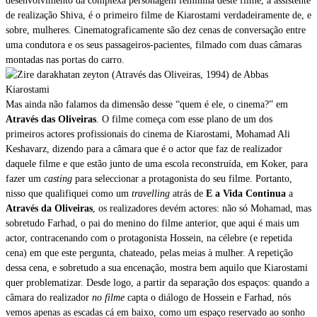
desenvolvimento da complexa personagem feminina deste filme, a assistente
de realização Shiva, é o primeiro filme de Kiarostami verdadeiramente de, e
sobre, mulheres. Cinematograficamente são dez cenas de conversação entre
uma condutora e os seus passageiros-pacientes, filmado com duas câmaras
montadas nas portas do carro.
Mas ainda não falamos da dimensão desse “quem é ele, o cinema?” em
Através das Oliveiras
. O filme começa com esse plano de um dos
primeiros actores profissionais do cinema de Kiarostami, Mohamad Ali
Keshavarz, dizendo para a câmara que é o actor que faz de realizador
daquele filme e que estão junto de uma escola reconstruída, em Koker, para
fazer um
casting
para seleccionar a protagonista do seu filme. Portanto,
nisso que qualifiquei como um
travelling
atrás de
E a Vida Continua
a
Através da Oliveiras
, os realizadores devém actores: não só Mohamad, mas
sobretudo Farhad, o pai do menino do filme anterior, que aqui é mais um
actor, contracenando com o protagonista Hossein, na célebre (e repetida
cena) em que este pergunta, chateado, pelas meias à mulher. A repetição
dessa cena, e sobretudo a sua encenação, mostra bem aquilo que Kiarostami
quer problematizar. Desde logo, a partir da separação dos espaços: quando a
câmara do realizador
no filme
capta o diálogo de Hossein e Farhad, nós
vemos apenas as escadas cá em baixo, como um espaço reservado ao sonho