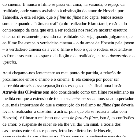
do cinema. E nunca o filme se passa em cima, na varanda, o espaço da
realidade, onde vamos assistindo à obstinação do amor de Hossein por
Tahereha. A esta relação, que o
filme no filme
não capta, temos acesso
somente quando a “câmara real” (a do realizador Kiarostami, e não a do
contracampo da cena que está a ser rodada) nos resolve mostrar essoutro
cinema, directamente provindo da realidade. Ou seja, quando julgamos que
ao filme lhe escapa o verdadeiro cinema – o do amor de Hossein pela jovem
– o verdadeiro cinema dá a ver o filme e tudo o que o rodeia, esbatendo-se
as fronteiras entre os espaços da ficção e da realidade, entre o
downstairs
e o
upstairs
.
Aqui chegamo-nos lentamente ao meu ponto de partida, a relação de
proximidade entre o ensino e o cinema. E ela começa por poder ser
percebida através dessa separação dos espaços que é afinal uma ilusão.
Através das Oliveiras
tem sido considerado como um filme rosseliniano na
medida em que a extensão de toda a sua
mise-en-scène
mostra ao espectador
que, mais importante do que a construção do realismo
no filme
(que deveria
levar o realizador a substituir a actriz, pois que ela se recusa a falar com
Hossein), é filmar o realismo que vem
de fora do filme
, isto é, as confissões
de amor, o suspense de saber se ela lhe vai dar um sinal, a teoria dos
casamentos entre ricos e pobres, letrados e iletrados de Hossein,