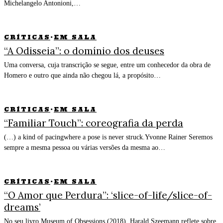
Michelangelo Antonioni,…
CRÍTICAS
·
EM SALA
“A Odisseia”: o domínio dos deuses
Uma conversa, cuja transcrição se segue, entre um conhecedor da obra de
Homero e outro que ainda não chegou lá, a propósito…
CRÍTICAS
·
EM SALA
“Familiar Touch”: coreografia da perda
(…) a kind of pacingwhere a pose is never struck.Yvonne Rainer Seremos
sempre a mesma pessoa ou várias versões da mesma ao…
CRÍTICAS
·
EM SALA
“O Amor que Perdura”: ‘slice-of-life/slice-of-
dreams’
No seu livro Museum of Obsessions (2018), Harald Szeemann reflete sobre