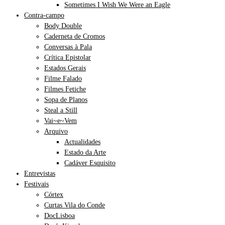
Sometimes I Wish We Were an Eagle
Contra-campo
Body Double
Caderneta de Cromos
Conversas à Pala
Crítica Epistolar
Estados Gerais
Filme Falado
Filmes Fetiche
Sopa de Planos
Steal a Still
Vai~e~Vem
Arquivo
Actualidades
Estado da Arte
Cadáver Esquisito
Entrevistas
Festivais
Córtex
Curtas Vila do Conde
DocLisboa