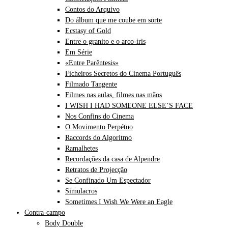
Contos do Arquivo
Do álbum que me coube em sorte
Ecstasy of Gold
Entre o granito e o arco-íris
Em Série
«Entre Parêntesis»
Ficheiros Secretos do Cinema Português
Filmado Tangente
Filmes nas aulas, filmes nas mãos
I WISH I HAD SOMEONE ELSE’S FACE
Nos Confins do Cinema
O Movimento Perpétuo
Raccords do Algoritmo
Ramalhetes
Recordações da casa de Alpendre
Retratos de Projecção
Se Confinado Um Espectador
Simulacros
Sometimes I Wish We Were an Eagle
Contra-campo
Body Double