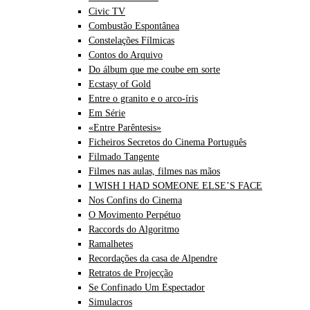
Civic TV
Combustão Espontânea
Constelações Fílmicas
Contos do Arquivo
Do álbum que me coube em sorte
Ecstasy of Gold
Entre o granito e o arco-íris
Em Série
«Entre Parêntesis»
Ficheiros Secretos do Cinema Português
Filmado Tangente
Filmes nas aulas, filmes nas mãos
I WISH I HAD SOMEONE ELSE’S FACE
Nos Confins do Cinema
O Movimento Perpétuo
Raccords do Algoritmo
Ramalhetes
Recordações da casa de Alpendre
Retratos de Projecção
Se Confinado Um Espectador
Simulacros