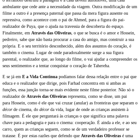
o terramoto destruiu a paisagem e a casa devém automóvel, uma casa
ambulante que cede ante a necessidade da viagem. Outra modificação de um
filme a outro é a presença paternal que passa da mera figura ausente ou
repressiva, como acontece com o pai de Ahmed, para a figura do pai-
realizador de Puya, que o ajuda na travessia de descoberta do espaço.
Finalmente, em
Através das Oliveiras
, o que se busca é o amor e Hossein,
pedreiro, sabe que não basta procurar a casa do amigo, mas construir a sua
própria. E o seu território desconhecido, além dos assuntos do coração, é
também o cinema. Lugar de onde paradoxalmente surge a sua figura
parental, o realizador que, ao longo do filme, o vai ajudar a compreender os
seus sentimentos e a tentar conquistar o coração de Tahereha.
E se já em
E a Vida Continua
podíamos falar dessa relação entre o pai que
educa e o realizador que dirige, pois Farhad concentra em si ambas as
funções, essa junção torna-se mais evidente neste filme posterior. Não só o
realizador de
Através das Oliveiras
representa, como se disse, um pai
para Hossein, como é ele que vai cruzar (anular) as fronteiras que separam o
décor
de cinema, do
décor
da vida, lugar de onde as crianças assistem à
filmagem. É ele que perguntará às crianças o que significa uma palavra
chave para a pedagogia e para o cinema: cooperação. É ainda a ele, e ao seu
carro, quem as crianças seguem, como se de um verdadeiro professor se
tratasse. É por estas razões que defendo que
Através das Oliveiras
é uma