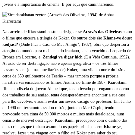
jovens e a importância do cinema. É por aqui que caminharemos.
Na carreira de Kiarostami costuma designar-se
Através das Oliveiras
como
o filme que encerra a trilogia de Koker. Os outros dois são
Khane-ye doust
kodjast?
(Onde Fica a Casa do Meu Amigo?, 1987), obra que despertou a
atenção do mundo para o cinema do iraniano, tendo vencido o Leopardo de
Bronze em Locarno, e
Zendegi va digar hich
(E a Vida Continua, 1992).
A razão de ser desta ligação não é apenas geográfica – os três filmes
passam-se em (ou nas imediações de) Koker, uma vila no norte do Irão a
cerca de 350 quilómetros de Teerão – mas também porque a própria
narrativa vai encadeando os filmes. Assim, no filme de 1987, Kiarostami
filma a odisseia do jovem Ahmed que, tendo levado por engano o caderno
dos trabalhos do seu amigo, tenta desesperadamente encontrar a sua casa
para lho devolver, e assim evitar um severo castigo do professor. Em Junho
de 1990 um terramoto assolou o Irão, junto ao Mar Cáspio, tendo
provocado para cima de 50.000 mortos e muitos mais desalojados, num
cenário de incrível destruição. Kiarostami, preocupado com o destino das
duas crianças que tinham assumido os papeis principais em
Khane-ye
,
resolveu fazer uma viagem com o filho até Koker para saber do seu