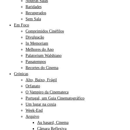
Noutras Salas
Raridades
Recuperados
Sem Sala
Em Foco
Comprimidos Cinéfilos
Divulgação
In Memoriam
Melhores do Ano
Palatorium Walshiano
Passatempos
Recortes do Cinema
Crónicas
Alto, Baixo, Frágil
Orfanato
O Vampiro da Cinemateca
Portugal, um Guia Cinematográfico
Um lugar na coxia
Week-End
Arquivo
Au hasard, Cinema
Câmara Reflexiva