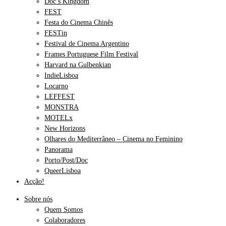
Doc’s Kingdom
FEST
Festa do Cinema Chinês
FESTin
Festival de Cinema Argentino
Frames Portuguese Film Festival
Harvard na Gulbenkian
IndieLisboa
Locarno
LEFFEST
MONSTRA
MOTELx
New Horizons
Olhares do Mediterrâneo – Cinema no Feminino
Panorama
Porto/Post/Doc
QueerLisboa
Acção!
Sobre nós
Quem Somos
Colaboradores