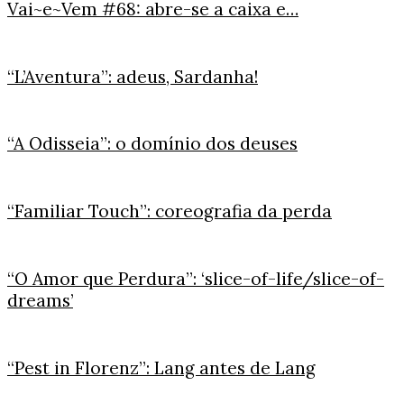
Vai~e~Vem #68: abre-se a caixa e…
“L’Aventura”: adeus, Sardanha!
“A Odisseia”: o domínio dos deuses
“Familiar Touch”: coreografia da perda
“O Amor que Perdura”: ‘slice-of-life/slice-of-
dreams’
“Pest in Florenz”: Lang antes de Lang