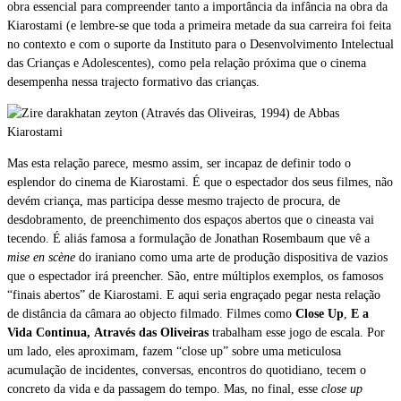
obra essencial para compreender tanto a importância da infância na obra da
Kiarostami (e lembre-se que toda a primeira metade da sua carreira foi feita
no contexto e com o suporte da Instituto para o Desenvolvimento Intelectual
das Crianças e Adolescentes), como pela relação próxima que o cinema
desempenha nessa trajecto formativo das crianças.
Mas esta relação parece, mesmo assim, ser incapaz de definir todo o
esplendor do cinema de Kiarostami. É que o espectador dos seus filmes, não
devém criança, mas participa desse mesmo trajecto de procura, de
desdobramento, de preenchimento dos espaços abertos que o cineasta vai
tecendo. É aliás famosa a formulação de Jonathan Rosembaum que vê a
mise en scène
do iraniano como uma arte de produção dispositiva de vazios
que o espectador irá preencher. São, entre múltiplos exemplos, os famosos
“finais abertos” de Kiarostami. E aqui seria engraçado pegar nesta relação
de distância da câmara ao objecto filmado. Filmes como
Close Up
,
E a
Vida Continua,
Através das Oliveiras
trabalham esse jogo de escala. Por
um lado, eles aproximam, fazem “close up” sobre uma meticulosa
acumulação de incidentes, conversas, encontros do quotidiano, tecem o
concreto da vida e da passagem do tempo. Mas, no final, esse
close up