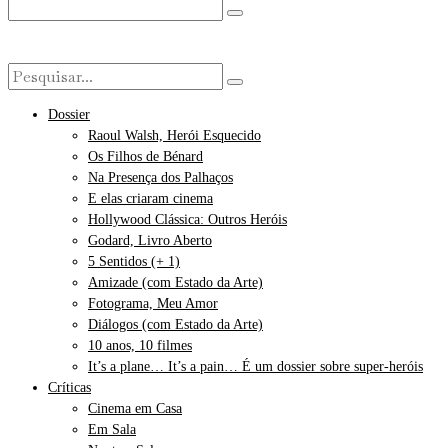
Dossier
Raoul Walsh, Herói Esquecido
Os Filhos de Bénard
Na Presença dos Palhaços
E elas criaram cinema
Hollywood Clássica: Outros Heróis
Godard, Livro Aberto
5 Sentidos (+ 1)
Amizade (com Estado da Arte)
Fotograma, Meu Amor
Diálogos (com Estado da Arte)
10 anos, 10 filmes
It’s a plane… It’s a pain… É um dossier sobre super-heróis
Críticas
Cinema em Casa
Em Sala