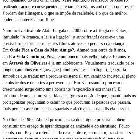
acompanhado do seu olhar triste. Nesse sentido, o realizador percebe (o
realizador actor, e consequentemente também Kiarostami) que o que resiste
à ordem das filmagens, o que se impõe da realidade, é o que de melhor
poderia acontecer a um filme.
Num incrível texto de Alain Bergala de 2003 sobre a trilogia de Koker,
intitulado “A criança, a lei e a ligação”, o autor francês descreve uma
possível trajectória entre os três filmes através do percurso da criança.
Em
Onde Fica a Casa do Meu Amigo?,
Ahmed tem cerca de 8 anos,
em
E a Vida Continua
, Puya, é um pouco mais velho, talvez 10 anos, e
em
Através da Oliveiras
é já um adolescente. Visualmente traduzido pelos
longos caminhos em ziguezague (omnipresentes na trilogia), geografia
simbólica que traduz uma procura existencial, um caminho individual pleno
de obstáculos e de testes à perseverança. Em Kiarostami o processo de
crescimento surge como uma constante “exposição à estranheza”. E,
próximo de uma natureza kafkiana, surge esta noção de que, quanto mais os
protagonistas perguntam o caminho que procuram às pessoas que passam,
mais perdem as coordenadas espaciais e afectivas da sua odisseia pessoal.
No filme de 1987, Ahmed procura a casa do amigo e procura também
constituir um espaço de aprendizagem da amizade e do altruísmo. Pouco
depois, com Puya, a referência da casa perde-se, ou melhor, transforma-se: