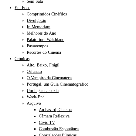
Sem Sala
Em Foco
Comprimidos Cinéfilos
Divulgação
In Memoriam
Melhores do Ano
Palatorium Walshiano
Passatempos
Recortes do Cinema
Crónicas
Alto, Baixo, Frágil
Orfanato
O Vampiro da Cinemateca
Portugal, um Guia Cinematográfico
Um lugar na coxia
Week-End
Arquivo
Au hasard, Cinema
Câmara Reflexiva
Civic TV
Combustão Espontânea
Constelações Fílmicas