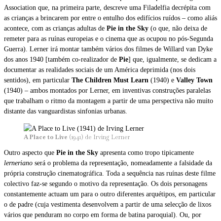
Association que, na primeira parte, descreve uma Filadelfia decrépita com
as crianças a brincarem por entre o entulho dos edifícios ruídos – como aliás
acontece, com as crianças adultas de
Pie in the Sky
(o que, não deixa de
remeter para as ruínas europeias e o cinema que as ocupou no pós-Segunda
Guerra). Lerner irá montar também vários dos filmes de Willard van Dyke
dos anos 1940 [também co-realizador de
Pie
] que, igualmente, se dedicam a
documentar as realidades sociais de um América deprimida (nos dois
sentidos), em particular
The Children Must Learn
(1940) e
Valley Town
(1940) – ambos montados por Lerner, em inventivas construções paralelas
que trabalham o ritmo da montagem a partir de uma perspectiva não muito
distante das vanguardistas sinfonias urbanas.
A Place to Live
(1941) de Irving Lerner
Outro aspecto que
Pie in the Sky
apresenta como tropo tipicamente
lerneriano
será o problema da representação, nomeadamente a falsidade da
própria construção cinematográfica. Toda a sequência nas ruínas deste filme
colectivo faz-se segundo o motivo da representação. Os dois personagens
constantemente actuam um para o outro diferentes arquétipos, em particular
o de padre (cuja vestimenta desenvolvem a partir de uma selecção de lixos
vários que penduram no corpo em forma de batina paroquial). Ou, por