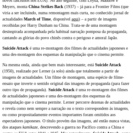
novos fascismos nos EUA). No ano seguinte, com Leyda, Maddow e
Meyers, monta
China Strikes Back
(1937) – já para a Frontier Films (que
viria a ser incluindo, numa remontagem mais curta, no conhecido jornal de
actualidades
March of Time
, disponível
aqui
) – a partir de imagens
recolhidas por Harry Dunham na China. Trata-se de uma montagem
desinspirada acompanhada pela habitual narração pomposa da propaganda,
cantando as glórias do povo chinês contra o perigoso e amoral Japão.
Suicide Attack
é uma re-montagem dos filmes de actualidades japoneses e
uma des-montagem dos esquemas da manipulação que o cinema permite.
Na mesma onda, ainda que bem mais interessante, está
Suicide Attack
(1950), realizado por Lerner (a solo) ainda que totalmente a partir de
imagens de actualidades. Um filme de montagem, uma espécie de filme-
ensaio que inverte o sentido original das imagens de propaganda (para fazer
outro tipo de propaganda).
Suicide Attack
é uma re-montagem dos filmes
de actualidades japoneses e uma des-montagem dos esquemas da
manipulação que o cinema permite. Lerner percorre dezenas de actualidades
e revela como nem sempre a narração ou o texto correspondem às imagens,
ou como propositadamente eventos importantes foram omitidos aos
espectadores japoneses. O título provém das imagens, até então nunca vistas,
dos ataques
kamikaze
, descrevendo a guerra no Pacífico contra a China e