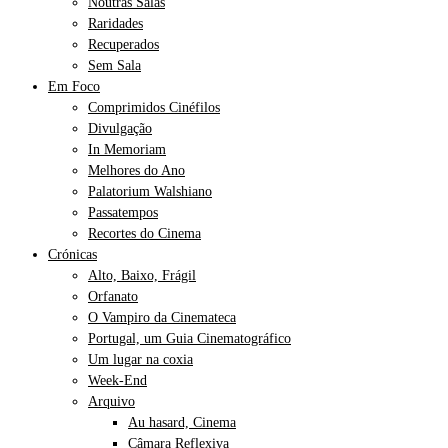
Noutras Salas
Raridades
Recuperados
Sem Sala
Em Foco
Comprimidos Cinéfilos
Divulgação
In Memoriam
Melhores do Ano
Palatorium Walshiano
Passatempos
Recortes do Cinema
Crónicas
Alto, Baixo, Frágil
Orfanato
O Vampiro da Cinemateca
Portugal, um Guia Cinematográfico
Um lugar na coxia
Week-End
Arquivo
Au hasard, Cinema
Câmara Reflexiva