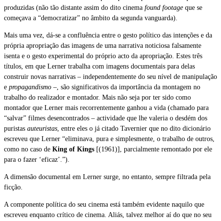
produzidas (não tão distante assim do dito cinema
found footage
que se
começava a “democratizar” no âmbito da segunda vanguarda).
Mais uma vez, dá-se a confluência entre o gesto político das intenções e da
própria apropriação das imagens de uma narrativa noticiosa falsamente
isenta e o gesto experimental do próprio acto da apropriação. Estes três
títulos, em que Lerner trabalha com imagens documentais para delas
construir novas narrativas – independentemente do seu nível de manipulação
e
propagandismo
–, são significativos da importância da montagem no
trabalho do realizador e montador. Mais não seja por ter sido como
montador que Lerner mais recorrentemente ganhou a vida (chamado para
“salvar” filmes desencontrados – actividade que lhe valeria o desdém dos
puristas
auteuristas
, entre eles o já citado Tavernier que no dito dicionário
escreveu que Lerner “eliminava, pura e simplesmente, o trabalho de outros,
como no caso de
King of Kings
[(1961)], parcialmente remontado por ele
para o fazer ‘eficaz’.”).
A dimensão documental em Lerner surge, no entanto, sempre filtrada pela
ficção.
A componente política do seu cinema está também evidente naquilo que
escreveu enquanto crítico de cinema. Aliás, talvez melhor aí do que no seu