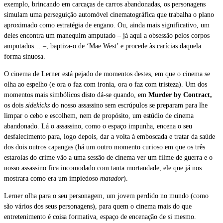
exemplo, brincando em carcaças de carros abandonadas, os personagens
simulam uma perseguição automóvel cinematográfica que trabalha o plano
aproximado como estratégia de engano. Ou, ainda mais significativo, um
deles encontra um manequim amputado – já aqui a obsessão pelos corpos
amputados… –, baptiza-o de ‘Mae West’ e procede às carícias daquela
forma sinuosa.
O cinema de Lerner está pejado de momentos destes, em que o cinema se
olha ao espelho (e ora o faz com ironia, ora o faz com tristeza). Um dos
momentos mais simbólicos disto dá-se quando, em
Murder by Contract,
os dois
sidekicks
do nosso assassino sem escrúpulos se preparam para lhe
limpar o cebo e escolhem, nem de propósito, um estúdio de cinema
abandonado. Lá o assassino, como o espaço impunha, encena o seu
desfalecimento para, logo depois, dar a volta à emboscada e tratar da saúde
dos dois outros capangas (há um outro momento curioso em que os três
estarolas do crime vão a uma sessão de cinema ver um filme de guerra e o
nosso assassino fica incomodado com tanta mortandade, ele que já nos
mostrara como era um impiedoso
matador
).
Lerner olha para o seu personagem, um jovem perdido no mundo (como
são vários dos seus personagens), para quem o cinema mais do que
entretenimento é coisa formativa, espaço de encenação de si mesmo.