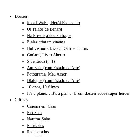
Dossier
Raoul Walsh, Herói Esquecido
Os Filhos de Bénard
Na Presença dos Palhaços
E elas criaram cinema
Hollywood Clássica: Outros Heróis
Godard, Livro Aberto
5 Sentidos (+ 1)
Amizade (com Estado da Arte)
Fotograma, Meu Amor
Diálogos (com Estado da Arte)
10 anos, 10 filmes
It’s a plane… It’s a pain… É um dossier sobre super-heróis
Críticas
Cinema em Casa
Em Sala
Noutras Salas
Raridades
Recuperados