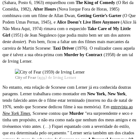
(Sahara, Posto 6, 1963) emparelhou com
The King of Comedy
(O Rei da
Comédia, 1982),
After Hours
(Nova Iorque Fora de Horas, 1985)
combinava com um filme de Allan Dwan,
Getting Gertie’s Garter
(O Que
Podem Umas Pernas, 1945), e
Alice Doesn’t Live Here Anymore
(Alice Já
Não Mora Aqui, 1974) rimava com o esquecido
Take Care of My Little
Girl
(1951) de Jean Negulesco (que podia muito bem ser um dos autores
deste
dossier
). Pois bem, ficou a faltar um dos filmes mais marcantes da
carreira de Martin Scorsese:
Taxi Driver
(1976). O realizador casou aquela
que é talvez a sua obra-prima com
Murder by Contract
(1958) de um tal
de Irving Lerner.
City of Fear
(1959) de Irving Lerner
No entanto, esta relação de Scorsese com Lerner já era conhecida doutras
paragens. Lerner trabalhara como montador em
New York, New York
,
tendo falecido antes de o filme estar terminado (morreu no dia de natal de
1976, sendo que Scorsese dedicou filme à sua memória). Em
entrevista ao
New York Times
,
Scorsese contou que
Murder
“era surpreendente e seco e
tinha um propósito, e não era como nada que nenhum dos meus amigos e eu
tivéssemos visto antes. (…) Fiquei espantado com a severidade do estilo,
que era determinada pelo orçamento.” Lerner seria também um dos citados