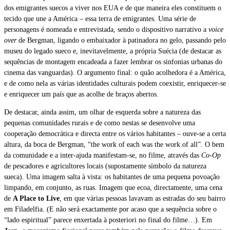
dos emigrantes suecos a viver nos EUA e de que maneira eles constituem o
tecido que une a América – essa terra de emigrantes. Uma série de
personagens é nomeada e entrevistada, sendo o dispositivo narrativo a
voice
over
de Bergman, ligando o embaixador à patinadora no gelo, passando pelo
museu do legado sueco e, inevitavelmente, a própria Suécia (de destacar as
sequências de montagem encadeada a fazer lembrar os sinfonias urbanas do
cinema das vanguardas). O argumento final: o quão acolhedora é a América,
e de como nela as várias identidades culturais podem coexistir, enriquecer-se
e enriquecer um país que as acolhe de braços abertos.
De destacar, ainda assim, um olhar de esquerda sobre a natureza das
pequenas comunidades rurais e de como nestas se desenvolve uma
cooperação democrática e directa entre os vários habitantes – ouve-se a certa
altura, da boca de Bergman, “the work of each was the work of all”. O bem
da comunidade e a inter-ajuda manifestam-se, no filme, através das
Co-Op
de pescadores e agricultores locais (supostamente símbolo da natureza
sueca). Uma imagem salta à vista: os habitantes de uma pequena povoação
limpando, em conjunto, as ruas. Imagem que ecoa, directamente, uma cena
de
A Place to Live
, em que várias pessoas lavavam as estradas do seu bairro
em Filadelfia. (E não será exactamente por acaso que a sequência sobre o
“lado espiritual” parece enxertada à posteriori no final do filme…). Em