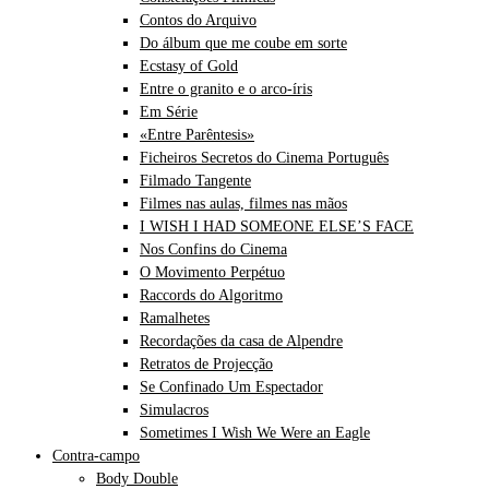
Contos do Arquivo
Do álbum que me coube em sorte
Ecstasy of Gold
Entre o granito e o arco-íris
Em Série
«Entre Parêntesis»
Ficheiros Secretos do Cinema Português
Filmado Tangente
Filmes nas aulas, filmes nas mãos
I WISH I HAD SOMEONE ELSE’S FACE
Nos Confins do Cinema
O Movimento Perpétuo
Raccords do Algoritmo
Ramalhetes
Recordações da casa de Alpendre
Retratos de Projecção
Se Confinado Um Espectador
Simulacros
Sometimes I Wish We Were an Eagle
Contra-campo
Body Double