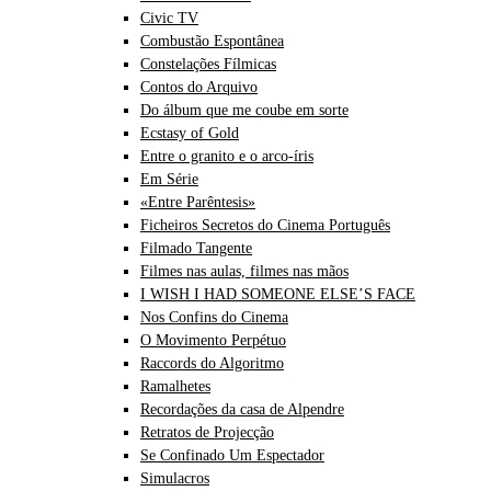
Civic TV
Combustão Espontânea
Constelações Fílmicas
Contos do Arquivo
Do álbum que me coube em sorte
Ecstasy of Gold
Entre o granito e o arco-íris
Em Série
«Entre Parêntesis»
Ficheiros Secretos do Cinema Português
Filmado Tangente
Filmes nas aulas, filmes nas mãos
I WISH I HAD SOMEONE ELSE’S FACE
Nos Confins do Cinema
O Movimento Perpétuo
Raccords do Algoritmo
Ramalhetes
Recordações da casa de Alpendre
Retratos de Projecção
Se Confinado Um Espectador
Simulacros