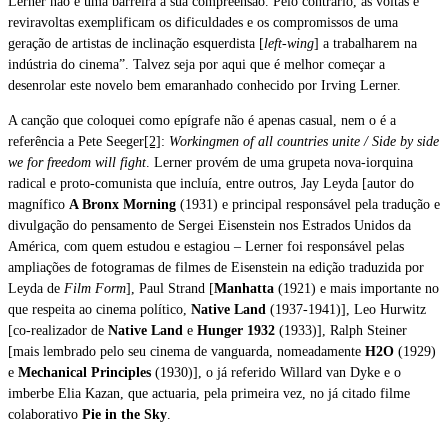
Lerner não é uma barreira à sua compreensão. Pelo contrário, as voltas e
reviravoltas exemplificam os dificuldades e os compromissos de uma
geração de artistas de inclinação esquerdista [
left-wing
] a trabalharem na
indústria do cinema”. Talvez seja por aqui que é melhor começar a
desenrolar este novelo bem emaranhado conhecido por Irving Lerner.
A canção que coloquei como epígrafe não é apenas casual, nem o é a
referência a Pete Seeger
[2]
:
Workingmen of all countries unite / Side by side
we for freedom will fight
. Lerner provém de uma grupeta nova-iorquina
radical e proto-comunista que incluía, entre outros, Jay Leyda [autor do
magnífico
A Bronx Morning
(1931) e principal responsável pela tradução e
divulgação do pensamento de Sergei Eisenstein nos Estrados Unidos da
América, com quem estudou e estagiou – Lerner foi responsável pelas
ampliações de fotogramas de filmes de Eisenstein na edição traduzida por
Leyda de
Film Form
], Paul Strand [
Manhatta
(1921) e mais importante no
que respeita ao cinema político,
Native Land
(1937-1941)], Leo Hurwitz
[co-realizador de
Native Land
e
Hunger 1932
(1933)], Ralph Steiner
[mais lembrado pelo seu cinema de vanguarda, nomeadamente
H2O
(1929)
e
Mechanical Principles
(1930)], o já referido Willard van Dyke e o
imberbe Elia Kazan, que actuaria, pela primeira vez, no já citado filme
colaborativo
Pie in the Sky
.