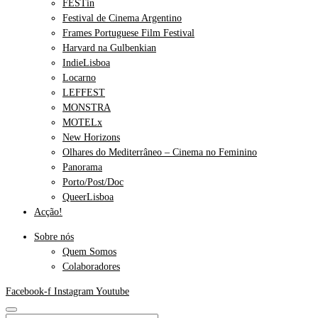
FESTin
Festival de Cinema Argentino
Frames Portuguese Film Festival
Harvard na Gulbenkian
IndieLisboa
Locarno
LEFFEST
MONSTRA
MOTELx
New Horizons
Olhares do Mediterrâneo – Cinema no Feminino
Panorama
Porto/Post/Doc
QueerLisboa
Acção!
Sobre nós
Quem Somos
Colaboradores
Facebook-f
Instagram
Youtube