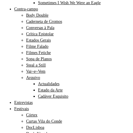
Sometimes I Wish We Were an Eagle
Contra-campo
Body Double
Caderneta de Cromos
Conversas à Pala
Crítica Epistolar
Estados Gerais
Filme Falado
Filmes Fetiche
Sopa de Planos
Steal a Still
Vai~e~Vem
Arquivo
Actualidades
Estado da Arte
Cadáver Esquisito
Entrevistas
Festivais
Córtex
Curtas Vila do Conde
DocLisboa