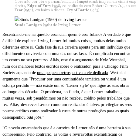
Obsessão por pés e pernas femininas (amputadas): imagem em cima à es
direita,
Edge of Fury
(1958, co-realizado com Robert Gurney Jr.), ao ce
Fear
(1959), em baixo à direita,
Cry of Battle
(1963).
Studs Lonigan
(1960) de Irving Lerner
Recentrando-me na questão essencial: quem é esse fulano? A verdade é que
é difícil de explicar. Irving Lerner foi muitas coisas, muitas delas muito
diferentes entre si. Cada fase da sua carreira aponta para um indivíduo que
dificilmente conviveria com uma das outras fases. É complicado encontrar
um centro no seu percurso. Aliás, esse é o argumento de Kyle Westphal,
num dos melhores textos escritos sobre o realizador, para a Chicago Film
Society aquando de
uma pequena retrospectiva a ele dedicada
. Westphal
argumenta que “Procurar por uma continuidade temática ou visual é um
esforço perdido — não existe um só ‘Lerner style’ que ligue as suas obras
ao longo das décadas. O problema, no fundo, é que Lerner trabalhou,
muitas vezes, sob pseudónimos ou não recebeu crédito pelos trabalhos que
fez. Aliás, descrever Lerner como um realizador é talvez privilegiar os seus
poucos créditos como realizador à custa de outras produções para as quais
desempenhou
odd jobs
.”
“O novelo emaranhado que é a carreira de Lerner não é uma barreira à sua
compreensão. Pelo contrário, as voltas e reviravoltas exemplificam os