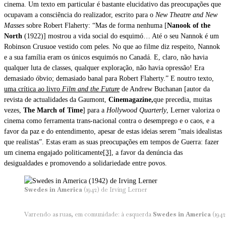
cinema. Um texto em particular é bastante elucidativo das preocupações que
ocupavam a consciência do realizador, escrito para o
New Theatre and New
Masses
sobre Robert Flaherty: “Mas de forma nenhuma [
Nanook of the
North
(1922)] mostrou a vida social do esquimó… Até o seu Nannok é um
Robinson Crusuoe vestido com peles. No que ao filme diz respeito, Nannok
e a sua família eram os únicos esquimós no Canadá. E, claro, não havia
qualquer luta de classes, qualquer exploração, não havia opressão! Era
demasiado óbvio; demasiado banal para Robert Flaherty.” E noutro texto,
uma crítica ao livro
Film and the Future
de Andrew Buchanan [autor da
revista de actualidades da Gaumont,
Cinemagazine,
que precedia, muitas
vezes,
The
March of Time
] para a
Hollywood Quarterly
, Lerner valoriza o
cinema como ferramenta trans-nacional contra o desemprego e o caos, e a
favor da paz e do entendimento, apesar de estas ideias serem “mais idealistas
que realistas”. Estas eram as suas preocupações em tempos de Guerra: fazer
um cinema engajado politicamente
[3]
, a favor da denúncia das
desigualdades e promovendo a solidariedade entre povos.
Swedes in America
(1942) de Irving Lerner
Varrendo as ruas, em comunidade: à esquerda
Swedes in America
(1942