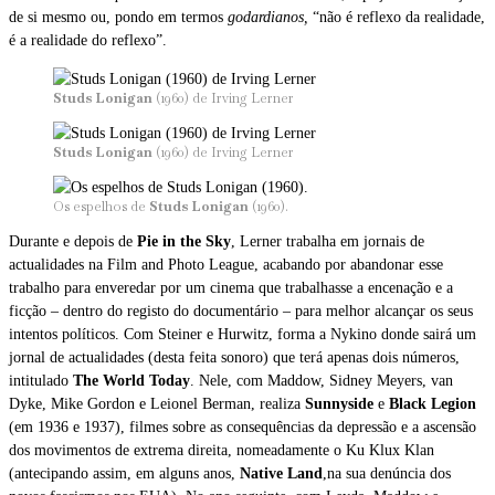
de si mesmo ou, pondo em termos
godardianos,
“não é reflexo da realidade,
é a realidade do reflexo”.
Studs Lonigan
(1960) de Irving Lerner
Studs Lonigan
(1960) de Irving Lerner
Os espelhos de
Studs Lonigan
(1960).
Durante e depois de
Pie in the Sky
, Lerner trabalha em jornais de
actualidades na Film and Photo League, acabando por abandonar esse
trabalho para enveredar por um cinema que trabalhasse a encenação e a
ficção – dentro do registo do documentário – para melhor alcançar os seus
intentos políticos. Com Steiner e Hurwitz, forma a Nykino donde sairá um
jornal de actualidades (desta feita sonoro) que terá apenas dois números,
intitulado
The World Today
. Nele, com Maddow, Sidney Meyers, van
Dyke, Mike Gordon e Leionel Berman, realiza
Sunnyside
e
Black
Legion
(em 1936 e 1937), filmes sobre as consequências da depressão e a ascensão
dos movimentos de extrema direita, nomeadamente o Ku Klux Klan
(antecipando assim, em alguns anos,
Native
Land
,na sua denúncia dos