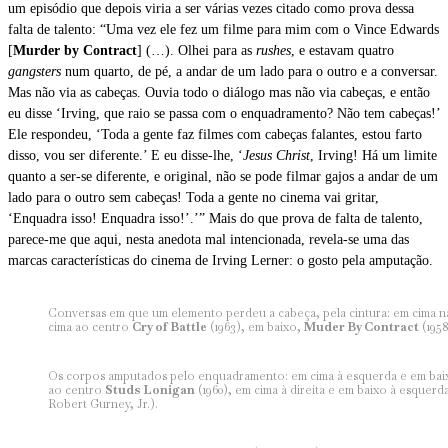
um episódio que depois viria a ser várias vezes citado como prova dessa
falta de talento: “Uma vez ele fez um filme para mim com o Vince Edwards
[
Murder by Contract
] (…). Olhei para as
rushes
, e estavam quatro
gangsters
num quarto, de pé, a andar de um lado para o outro e a conversar.
Mas não via as cabeças. Ouvia todo o diálogo mas não via cabeças, e então
eu disse ‘Irving, que raio se passa com o enquadramento? Não tem cabeças!’
Ele respondeu, ‘Toda a gente faz filmes com cabeças falantes, estou farto
disso, vou ser diferente.’ E eu disse-lhe, ‘
Jesus Christ
, Irving! Há um limite
quanto a ser-se diferente, e original, não se pode filmar gajos a andar de um
lado para o outro sem cabeças! Toda a gente no cinema vai gritar,
‘Enquadra isso! Enquadra isso!’.’” Mais do que prova de falta de talento,
parece-me que aqui, nesta anedota mal intencionada, revela-se uma das
marcas características do cinema de Irving Lerner: o gosto pela amputação.
Conversas em que um elemento perdeu a cabeça, pela cintura: em cima n
cima ao centro
Cry of Battle
(1963), em baixo,
Muder By Contract
(1958
Os corpos amputados pelo enquadramento: em cima à esquerda e em baix
ao centro
Studs Lonigan
(1960), em cima à direita e em baixo à esquerd
Robert Gurney, Jr.).