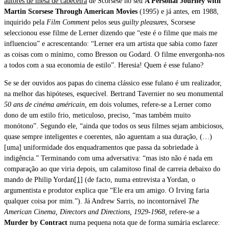
autores de mesa de cabeceira
de Scorsese no seu
A Personal Journey with
Martin Scorsese Through American Movies
(1995) e já antes, em 1988,
inquirido pela
Film Comment
pelos seus
guilty pleasures
, Scorsese
seleccionou esse filme de Lerner
dizendo que “este é o filme que mais me
influenciou” e acrescentando: “Lerner era um artista que sabia como fazer
as coisas com o mínimo, como Bresson ou Godard. O filme envergonha-nos
a todos com a sua economia de estilo”. Heresia! Quem é esse fulano?
Se se der ouvidos aos papas do cinema clássico esse fulano é um realizador,
na melhor das hipóteses, esquecível. Bertrand Tavernier no seu monumental
50 ans de cinéma américain,
em dois volumes, refere-se a Lerner como
dono de um estilo frio, meticuloso, preciso, “mas também muito
monótono”. Segundo ele, “ainda que todos os seus filmes sejam ambiciosos,
quase sempre inteligentes e coerentes, não aguentam a sua duração, (…)
[uma] uniformidade dos enquadramentos que passa da sobriedade à
indigência.” Terminando com uma adversativa: “mas isto não é nada em
comparação ao que viria depois, um calamitoso final de carreia debaixo do
mando de Philip Yordan
[1]
(de facto, numa entrevista a Yordan, o
argumentista e produtor explica que “Ele era um amigo. O Irving faria
qualquer coisa por mim.”). Já Andrew Sarris, no incontornável
The
American Cinema, Directors and Directions, 1929-1968,
refere-se a
Murder by Contract
numa pequena nota que de forma sumária esclarece: