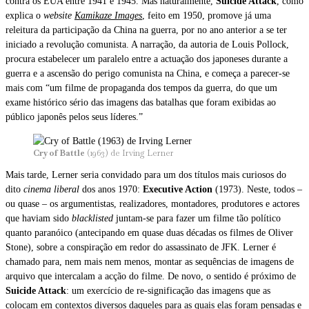
contra os EUA entre 1941 e 1945. Mas naturalmente,
Suicide Attack
, como
explica o
website
Kamikaze Images
, feito em 1950, promove já uma
releitura da participação da China na guerra, por no ano anterior a se ter
iniciado a revolução comunista. A narração, da autoria de Louis Pollock,
procura estabelecer um paralelo entre a actuação dos japoneses durante a
guerra e a ascensão do perigo comunista na China, e começa a parecer-se
mais com “um filme de propaganda dos tempos da guerra, do que um
exame histórico sério das imagens das batalhas que foram exibidas ao
público japonês pelos seus líderes.”
Cry of Battle
(1963) de Irving Lerner
Mais tarde, Lerner seria convidado para um dos títulos mais curiosos do
dito
cinema liberal
dos anos 1970:
Executive Action
(1973). Neste, todos –
ou quase – os argumentistas, realizadores, montadores, produtores e actores
que haviam sido
blacklisted
juntam-se para fazer um filme tão político
quanto paranóico (antecipando em quase duas décadas os filmes de Oliver
Stone), sobre a conspiração em redor do assassinato de JFK. Lerner é
chamado para, nem mais nem menos, montar as sequências de imagens de
arquivo que intercalam a acção do filme. De novo, o sentido é próximo de
Suicide Attack
: um exercício de re-significação das imagens que as
colocam em contextos diversos daqueles para as quais elas foram pensadas e