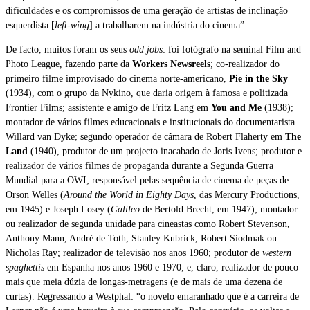
dificuldades e os compromissos de uma geração de artistas de inclinação
esquerdista [
left-wing
] a trabalharem na indústria do cinema”.
De facto, muitos foram os seus
odd jobs
: foi fotógrafo na seminal Film and
Photo League, fazendo parte da
Workers Newsreels
; co-realizador do
primeiro filme improvisado do cinema norte-americano,
Pie in the Sky
(1934), com o grupo da Nykino, que daria origem à famosa e politizada
Frontier Films; assistente e amigo de Fritz Lang em
You and Me
(1938);
montador de vários filmes educacionais e institucionais do documentarista
Willard van Dyke; segundo operador de câmara de Robert Flaherty em
The
Land
(1940), produtor de um projecto inacabado de Joris Ivens; produtor e
realizador de vários filmes de propaganda durante a Segunda Guerra
Mundial para a OWI; responsável pelas sequência de cinema de peças de
Orson Welles (
Around the World in Eighty Days
, das Mercury Productions,
em 1945) e Joseph Losey (
Galileo
de Bertold Brecht, em 1947); montador
ou realizador de segunda unidade para cineastas como Robert Stevenson,
Anthony Mann, André de Toth, Stanley Kubrick, Robert Siodmak ou
Nicholas Ray; realizador de televisão nos anos 1960; produtor de
western
spaghettis
em Espanha nos anos 1960 e 1970; e, claro, realizador de pouco
mais que meia dúzia de longas-metragens (e de mais de uma dezena de
curtas). Regressando a Westphal: “o novelo emaranhado que é a carreira de