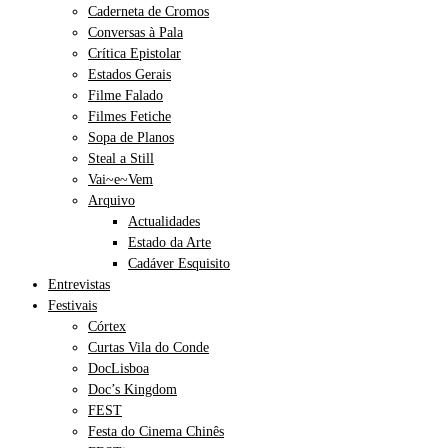
Caderneta de Cromos
Conversas à Pala
Crítica Epistolar
Estados Gerais
Filme Falado
Filmes Fetiche
Sopa de Planos
Steal a Still
Vai~e~Vem
Arquivo
Actualidades
Estado da Arte
Cadáver Esquisito
Entrevistas
Festivais
Córtex
Curtas Vila do Conde
DocLisboa
Doc’s Kingdom
FEST
Festa do Cinema Chinês