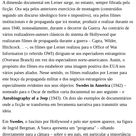
A dimensão documental em Lerner surge, no entanto, sempre filtrada pela
ficção. Ora seja pelos anteriores exercícios de montagem (construídos
segundo um discurso ideológico forte e impositivo), ora pelos filmes
institucionais e de propaganda que irá montar, produzir e realizar durante os
anos 1940, nomeadamente, durante o decorrer da Guerra. Ao contrário de
vários realizadores-
auteurs
clássicos do sistema de Hollywood que
realizaram filmes de propaganda durante a guerra – Capra, Wilder,
Hitchcock… –, os filmes que Lerner realizou para o Office of War
Information (o referido OWI) dirigiam-se aos espectadores estrangeiros
(Overseas Branch) em vez dos espectadores norte-americanos. Assim, o
propósito dos filmes era estabelecer uma imagem positiva dos EUA nos
vários países aliados. Nesse sentido, os filmes realizados por Lerner para
este braço da propaganda militar e dos negócios estrangeiros são
especialmente evidentes nos seus objectos:
Swedes in America
(1942) –
nomeado para o Oscar de melhor curta documental no ano seguinte – e
Autobiography of a Jeep
(1943). Os dois são exemplos de documentários
onde a ficção se transforma em ferramenta narrativa para transmitir uma
ideia.
Em
Swedes
, o fascínio por Hollywood e pelo
star system
aparece, na figura
de Ingrid Bergman. A Sueca apresenta um “programa” – olhando
directamente para a câmara – sobre o seu país, em particular a importância