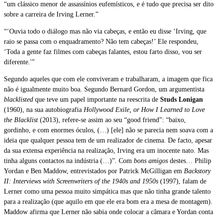
“um clássico menor de assassínios eufemísticos, e é tudo que precisa ser dito
sobre a carreira de Irving Lerner.”
“‘
Ouvia todo o diálogo mas não via cabeças, e então eu disse ‘Irving, que
raio se passa com o enquadramento? Não tem cabeças!’ Ele respondeu,
‘Toda a gente faz filmes com cabeças falantes, estou farto disso, vou ser
diferente.'”
Segundo aqueles que com ele conviveram e trabalharam, a imagem que fica
não é igualmente muito boa. Segundo Bernard Gordon, um argumentista
blacklisted
que teve um papel importante na reescrita de
Studs Lonigan
(1960), na sua autobiografia
Hollywood Exile, or How I Learned to Love
the Blacklist
(2013), refere-se assim ao seu “good friend”: “baixo,
gordinho, e com enormes óculos, (…) [ele] não se parecia nem soava com a
ideia que qualquer pessoa tem de um realizador de cinema. De facto, apesar
da sua extensa experiência na realização, Irving era um inocente nato. Mas
tinha alguns contactos na indústria (…)”. Com
bons amigos
destes… Philip
Yordan e Ben Maddow, entrevistados por Patrick McGilligan em
Backstory
II: Interviews with Screenwriters of the 1940s and 1950s
(1997), falam de
Lerner como uma pessoa muito simpática mas que não tinha grande talento
para a realização (que aquilo em que ele era bom era a mesa de montagem).
Maddow afirma que Lerner não sabia onde colocar a câmara e Yordan conta