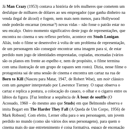
Já
Man Crazy
(1953) contava a história de três mulheres que cometem um
desfalque de milhares de dólares ao seu empregador (que ganha dinheiro na
venda ilegal de álcool) e fogem, nem mais nem menos, para Hollywood
onde poderão encarnar (encenar?) novas vidas – não fosse o patrão estar no
seu encalço. Outro momento significativo deste jogo de representações, que
encontra no cinema o seu reflexo perfeito, acontece em
Studs Lonigan
.
Aliás, todo o filme se desenvolve à volta de um problema de representação,
de um personagem não conseguir encontrar uma imagem para si, de estar
perdido num jogo de identidades emprestadas, copiadas, encenadas (vários
são os planos em frente ao espelho e, nem de propósito, o filme termina
com uma ilustração de um grupo de rapazes sem rosto). Dizia, nesse filme o
protagonista sai de uma sessão de cinema e encontra um cartaz na rua de
Born to Kill
(Nasceu para Matar, 1947, de Robert Wise), um
noir
clássico
com um
gangster
interpretado por Lawrence Tierney. O rapaz observa o
cartaz e replica a postura, a colocação do casaco, o olhar e o cigarro entre os
lábios da figura. [Faz lembrar a sequência de
À bout de souffle
(O
Acossado, 1960 – do mesmo ano que
Studs
) em que Belmondo observa e
imita Bogart em
The Harder They Fall
(A Queda de Um Corpo, 1956) de
Mark Robson]. Com efeito, Lerner olha para o seu personagem, um jovem
perdido no mundo (como são vários dos seus personagens), para quem o
cinema mais do que entretenimento é coisa formativa, espaço de encenação