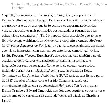
Pin in the Sky
(1934) de Russell Collins, Elia Kazan, Elman Koolish, Irvi
Thatcher.
O que liga todos eles é, para começar, a fotografia e, em particular, a
Worker’s Film and Photo League. Esta associação serviu como caldeirão de
um grupo vasto de olhares que tanto acolheu os experimentadores das
vanguardas como os mais politizados dos realizadores (quando as duas
coisas não se encontravam). Tal é o impacto desta associação que ao ler o
livro do colega walshiano Luís Mendonça,
Fotografia e Cinema Moderno:
Os Cineastas Amadores do Pós-Guerra
(que versa essencialmente em nomes
que não se intersectam com nenhum dos anteriores, como Engel, Orkin,
Levitt, Rogosin, Weegee, Burckhardt), apercebo-me que também para ele
aquela liga de fotógrafos e realizadores foi seminal na formação e
integração dos seus personagens. Como seria de esperar, quase todos,
incluindo Lerner, foram
blacklisted
com a caça às bruxas da House
Committee on Un-American Activities. A HUAC faria as suas listas a partir
de 1947 daqueles afiliados com o Partido Comunista, sendo que
primeiramente seleccionou os conhecidos
Hollywood Ten
(que incluíam
Dalton Trumbo e Edward Dmytryk), nos dois anos seguintes outros tantos e
depois uma outra correnteza de gente (de Welles a Buñuel, de Chaplin a
Losey).