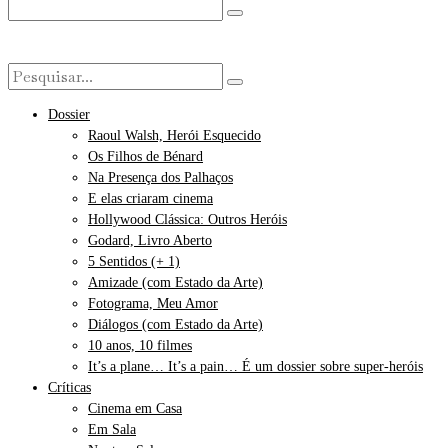
Dossier
Raoul Walsh, Herói Esquecido
Os Filhos de Bénard
Na Presença dos Palhaços
E elas criaram cinema
Hollywood Clássica: Outros Heróis
Godard, Livro Aberto
5 Sentidos (+ 1)
Amizade (com Estado da Arte)
Fotograma, Meu Amor
Diálogos (com Estado da Arte)
10 anos, 10 filmes
It’s a plane… It’s a pain… É um dossier sobre super-heróis
Críticas
Cinema em Casa
Em Sala