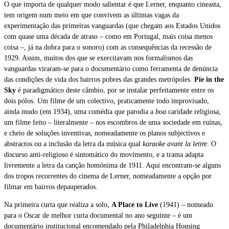
O que importa de qualquer modo salientar é que Lerner, enquanto cineasta,
tem origem num meio em que convivem as últimas vagas da
experimentação das primeiras vanguardas (que chegam aos Estados Unidos
com quase uma década de atraso – como em Portugal, mais coisa menos
coisa –, já na dobra para o sonoro) com as consequências da recessão de
1929. Assim, muitos dos que se exercitavam nos formalismos das
vanguardas viraram-se para o documentário como ferramenta de denúncia
das condições de vida dos bairros pobres das grandes metrópoles.
Pie in the
Sky
é paradigmático deste câmbio, por se instalar perfeitamente entre os
dois pólos. Um filme de um colectivo, praticamente todo improvisado,
ainda mudo (em 1934), uma comédia que parodia a
boa
caridade religiosa,
um filme feito – literalmente – nos escombros de uma sociedade em ruínas,
e cheio de soluções inventivas, nomeadamente os planos subjectivos e
abstractos ou a inclusão da letra da música qual
karaoke
avant la lettre
. O
discurso anti-religioso é sintomático do movimento, e a trama adapta
livremente a letra da canção homónima de 1911. Aqui encontram-se alguns
dos tropos recorrentes do cinema de Lerner, nomeadamente a opção por
filmar em bairros depauperados.
Na primeira curta que realiza a solo,
A Place to Live
(1941) – nomeado
para o Oscar de melhor curta documental no ano seguinte – é um
documentário institucional encomendado pela Philadelphia Housing