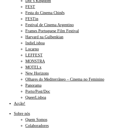
Doc’s Kingdom
FEST
Festa do Cinema Chinês
FESTin
Festival de Cinema Argentino
Frames Portuguese Film Festival
Harvard na Gulbenkian
IndieLisboa
Locarno
LEFFEST
MONSTRA
MOTELx
New Horizons
Olhares do Mediterrâneo – Cinema no Feminino
Panorama
Porto/Post/Doc
QueerLisboa
Acção!
Sobre nós
Quem Somos
Colaboradores