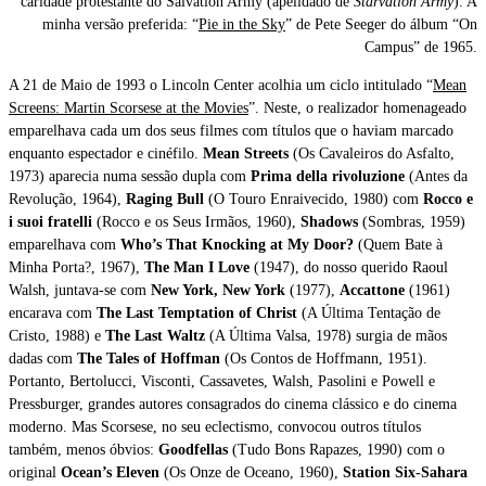
caridade protestante do Salvation Army (apelidado de
Starvation Army
). A
minha versão preferida: “
Pie in the Sky
” de Pete Seeger do álbum “On
Campus” de 1965.
A 21 de Maio de 1993 o Lincoln Center acolhia um ciclo intitulado “
Mean
Screens: Martin Scorsese at the Movies
”. Neste, o realizador homenageado
emparelhava cada um dos seus filmes com títulos que o haviam marcado
enquanto espectador e cinéfilo.
Mean Streets
(Os Cavaleiros do Asfalto,
1973) aparecia numa sessão dupla com
Prima della rivoluzione
(Antes da
Revolução, 1964),
Raging Bull
(O Touro Enraivecido, 1980) com
Rocco e
i suoi fratelli
(Rocco e os Seus Irmãos, 1960),
Shadows
(Sombras, 1959)
emparelhava com
Who’s That Knocking at My Door?
(Quem Bate à
Minha Porta?, 1967),
The Man I Love
(1947),
do nosso querido Raoul
Walsh, juntava-se com
New York, New York
(1977),
Accattone
(1961)
encarava com
The Last Temptation of Christ
(A Última Tentação de
Cristo, 1988) e
The Last Waltz
(A Última Valsa, 1978) surgia de mãos
dadas com
The Tales of Hoffman
(Os Contos de Hoffmann, 1951).
Portanto, Bertolucci, Visconti, Cassavetes, Walsh, Pasolini e Powell e
Pressburger, grandes autores consagrados do cinema clássico e do cinema
moderno. Mas Scorsese, no seu eclectismo, convocou outros títulos
também, menos óbvios:
Goodfellas
(Tudo Bons Rapazes, 1990) com o
original
Ocean’s Eleven
(Os Onze de Oceano, 1960),
Station Six-Sahara