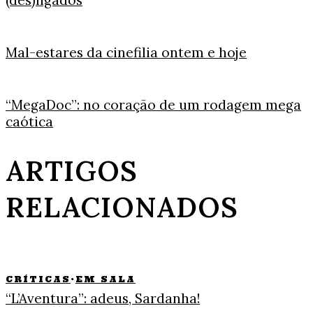
(des)ligados
Mal-estares da cinefilia ontem e hoje
“MegaDoc”: no coração de um rodagem mega
caótica
ARTIGOS
RELACIONADOS
CRÍTICAS
·
EM SALA
“L’Aventura”: adeus, Sardanha!