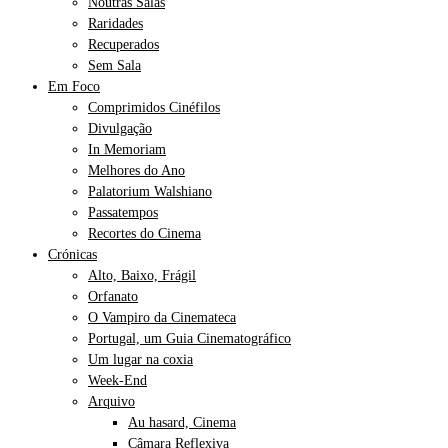
Noutras Salas
Raridades
Recuperados
Sem Sala
Em Foco
Comprimidos Cinéfilos
Divulgação
In Memoriam
Melhores do Ano
Palatorium Walshiano
Passatempos
Recortes do Cinema
Crónicas
Alto, Baixo, Frágil
Orfanato
O Vampiro da Cinemateca
Portugal, um Guia Cinematográfico
Um lugar na coxia
Week-End
Arquivo
Au hasard, Cinema
Câmara Reflexiva