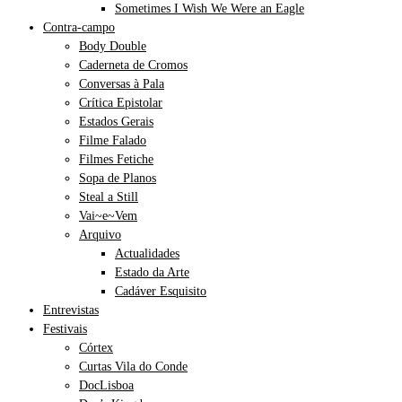
Sometimes I Wish We Were an Eagle
Contra-campo
Body Double
Caderneta de Cromos
Conversas à Pala
Crítica Epistolar
Estados Gerais
Filme Falado
Filmes Fetiche
Sopa de Planos
Steal a Still
Vai~e~Vem
Arquivo
Actualidades
Estado da Arte
Cadáver Esquisito
Entrevistas
Festivais
Córtex
Curtas Vila do Conde
DocLisboa