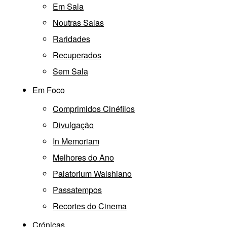
Em Sala
Noutras Salas
Raridades
Recuperados
Sem Sala
Em Foco
Comprimidos Cinéfilos
Divulgação
In Memoriam
Melhores do Ano
Palatorium Walshiano
Passatempos
Recortes do Cinema
Crónicas