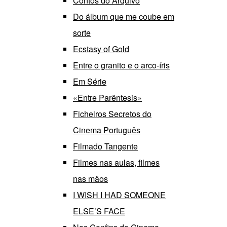
Contos do Arquivo
Do álbum que me coube em
sorte
Ecstasy of Gold
Entre o granito e o arco-íris
Em Série
«Entre Parêntesis»
Ficheiros Secretos do
Cinema Português
Filmado Tangente
Filmes nas aulas, filmes
nas mãos
I WISH I HAD SOMEONE
ELSE’S FACE