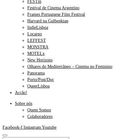
FESTin
Festival de Cinema Argentino
Frames Portuguese Film Festival
Harvard na Gulbenkian
IndieLisboa
Locarno
LEFFEST
MONSTRA
MOTELx
New Horizons
Olhares do Mediterrâneo – Cinema no Feminino
Panorama
Porto/Post/Doc
QueerLisboa
Acção!
Sobre nós
Quem Somos
Colaboradores
Facebook-f
Instagram
Youtube