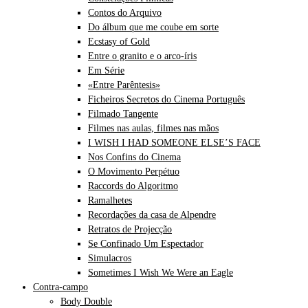
Contos do Arquivo
Do álbum que me coube em sorte
Ecstasy of Gold
Entre o granito e o arco-íris
Em Série
«Entre Parêntesis»
Ficheiros Secretos do Cinema Português
Filmado Tangente
Filmes nas aulas, filmes nas mãos
I WISH I HAD SOMEONE ELSE’S FACE
Nos Confins do Cinema
O Movimento Perpétuo
Raccords do Algoritmo
Ramalhetes
Recordações da casa de Alpendre
Retratos de Projecção
Se Confinado Um Espectador
Simulacros
Sometimes I Wish We Were an Eagle
Contra-campo
Body Double