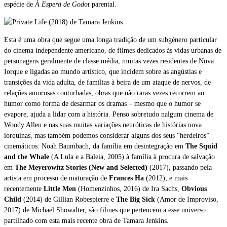
espécie de
À Espera de Godot
parental.
Esta é uma obra que segue uma longa tradição de um subgénero particular
do cinema independente americano, de filmes dedicados às vidas urbanas de
personagens geralmente de classe média, muitas vezes residentes de Nova
Iorque e ligadas ao mundo artístico, que incidem sobre as angústias e
transições da vida adulta, de famílias à beira de um ataque de nervos, de
relações amorosas conturbadas, obras que não raras vezes recorrem ao
humor como forma de desarmar os dramas – mesmo que o humor se
evapore, ajuda a lidar com a história. Penso sobretudo nalgum cinema de
Woody Allen e nas suas muitas variações neuróticas de histórias nova
iorquinas, mas também podemos considerar alguns dos seus “herdeiros”
cinemáticos: Noah Baumbach, da família em desintegração em
The Squid
and the Whale
(A Lula e a Baleia, 2005) à família à procura de salvação
em
The Meyerowitz Stories (New and Selected)
(2017), passando pela
artista em processo de maturação de
Frances Ha
(2012); e mais
recentemente
Little Men
(Homenzinhos, 2016) de Ira Sachs,
Obvious
Child
(2014) de Gillian Robespierre e
The Big Sick
(Amor de Improviso,
2017) de Michael Showalter, são filmes que pertencem a esse universo
partilhado com esta mais recente obra de Tamara Jenkins.