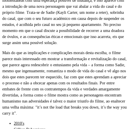
momentâneas com uma esperança possível de mudança, e isso aparece com
a introdução de uma nova personagem que vai abalar a vida do casal e do
próprio filme. Trata-se de Sadie (Kayli Carter, um nome a reter), sobrinha
do casal, que com o seu futuro académico em causa depois de suspender os
estudos, é acolhida pelo casal no seu já pequeno apartamento. No preciso
momento em que o casal discute a possibilidade de recorrer a uma doadora
de óvulos, e as consequências éticas e emocionais que isso acarreta, eis que
surge assim uma possível solução.
Mais do que as implicações e complicações morais desta escolha, o filme
parece mais interessado em mostrar a transformação e revitalização do casal,
que parece agora redescobrir o entusiasmo pela vida – a forma como Sadie,
mesmo que ingenuamente, romantiza o modo de vida do casal e vê algo nos
dois que estes parecem ter esquecido, faz com que estes aprendam a apreciar
o processo e não a obcecar apenas com os resultados finais. Por entre
embates de frente com os contratempos da vida e verdades amargamente
divertidas, a forma como o filme mostra como as personagens encontram
humanismo nas adversidades é talvez o maior triunfo do filme, ao enaltecer
uma velha máxima: “it’s not the load that breaks you down, it’s the way you
carry it”.
2010's