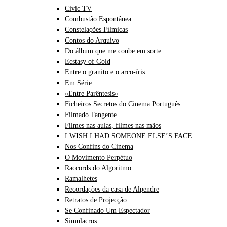
Civic TV
Combustão Espontânea
Constelações Fílmicas
Contos do Arquivo
Do álbum que me coube em sorte
Ecstasy of Gold
Entre o granito e o arco-íris
Em Série
«Entre Parêntesis»
Ficheiros Secretos do Cinema Português
Filmado Tangente
Filmes nas aulas, filmes nas mãos
I WISH I HAD SOMEONE ELSE’S FACE
Nos Confins do Cinema
O Movimento Perpétuo
Raccords do Algoritmo
Ramalhetes
Recordações da casa de Alpendre
Retratos de Projecção
Se Confinado Um Espectador
Simulacros