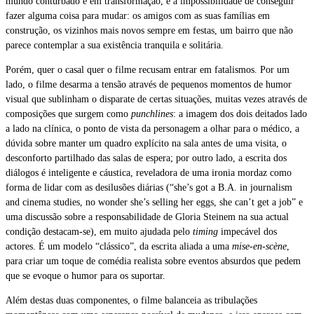
mundo conturbado e em transformação, e a impossibilidade de conseguir
fazer alguma coisa para mudar: os amigos com as suas famílias em
construção, os vizinhos mais novos sempre em festas, um bairro que não
parece contemplar a sua existência tranquila e solitária.
Porém, quer o casal quer o filme recusam entrar em fatalismos. Por um
lado, o filme desarma a tensão através de pequenos momentos de humor
visual que sublinham o disparate de certas situações, muitas vezes através de
composições que surgem como
punchlines
: a imagem dos dois deitados lado
a lado na clínica, o ponto de vista da personagem a olhar para o médico, a
dúvida sobre manter um quadro explícito na sala antes de uma visita, o
desconforto partilhado das salas de espera; por outro lado, a escrita dos
diálogos é inteligente e cáustica, reveladora de uma ironia mordaz como
forma de lidar com as desilusões diárias (“she’s got a B.A. in journalism
and cinema studies, no wonder she’s selling her eggs, she can’t get a job” e
uma discussão sobre a responsabilidade de Gloria Steinem na sua actual
condição destacam-se), em muito ajudada pelo
timing
impecável dos
actores. É um modelo “clássico”, da escrita aliada a uma
mise-en-scène
,
para criar um toque de comédia realista sobre eventos absurdos que pedem
que se evoque o humor para os suportar.
Além destas duas componentes, o filme balanceia as tribulações