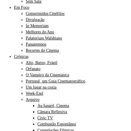
Sem Sala
Em Foco
Comprimidos Cinéfilos
Divulgação
In Memoriam
Melhores do Ano
Palatorium Walshiano
Passatempos
Recortes do Cinema
Crónicas
Alto, Baixo, Frágil
Orfanato
O Vampiro da Cinemateca
Portugal, um Guia Cinematográfico
Um lugar na coxia
Week-End
Arquivo
Au hasard, Cinema
Câmara Reflexiva
Civic TV
Combustão Espontânea
Constelações Fílmicas