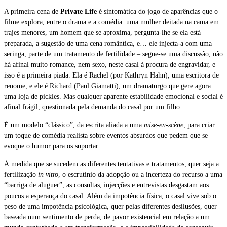
A primeira cena de
Private Life
é sintomática do jogo de aparências que o
filme explora, entre o drama e a comédia: uma mulher deitada na cama em
trajes menores, um homem que se aproxima, pergunta-lhe se ela está
preparada, a sugestão de uma cena romântica, e… ele injecta-a com uma
seringa, parte de um tratamento de fertilidade – segue-se uma discussão, não
há afinal muito romance, nem sexo, neste casal à procura de engravidar, e
isso é a primeira piada. Ela é Rachel (por Kathryn Hahn), uma escritora de
renome, e ele é Richard (Paul Giamatti), um dramaturgo que gere agora
uma loja de pickles. Mas qualquer aparente estabilidade emocional e social é
afinal frágil, questionada pela demanda do casal por um filho.
É um modelo “clássico”, da escrita aliada a uma
mise-en-scène
, para criar
um toque de comédia realista sobre eventos absurdos que pedem que se
evoque o humor para os suportar.
À medida que se sucedem as diferentes tentativas e tratamentos, quer seja a
fertilização
in vitro
, o escrutínio da adopção ou a incerteza do recurso a uma
“barriga de aluguer”, as consultas, injecções e entrevistas desgastam aos
poucos a esperança do casal. Além da impotência física, o casal vive sob o
peso de uma impotência psicológica, quer pelas diferentes desilusões, quer
baseada num sentimento de perda, de pavor existencial em relação a um