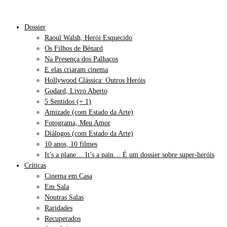
Dossier
Raoul Walsh, Herói Esquecido
Os Filhos de Bénard
Na Presença dos Palhaços
E elas criaram cinema
Hollywood Clássica: Outros Heróis
Godard, Livro Aberto
5 Sentidos (+ 1)
Amizade (com Estado da Arte)
Fotograma, Meu Amor
Diálogos (com Estado da Arte)
10 anos, 10 filmes
It’s a plane… It’s a pain… É um dossier sobre super-heróis
Críticas
Cinema em Casa
Em Sala
Noutras Salas
Raridades
Recuperados