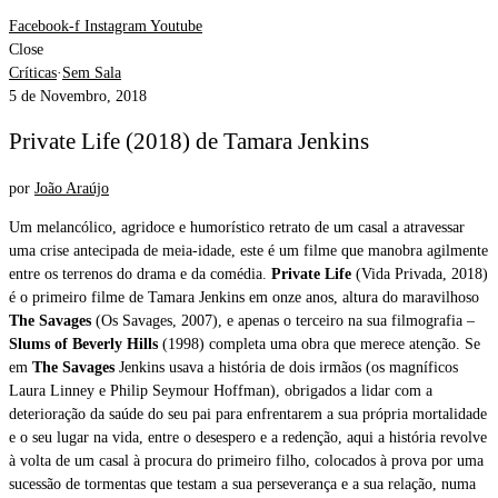
Facebook-f
Instagram
Youtube
Close
Críticas
·
Sem Sala
5 de Novembro, 2018
Private Life (2018) de Tamara Jenkins
por
João Araújo
Um melancólico, agridoce e humorístico retrato de um casal a atravessar
uma crise antecipada de meia-idade, este é um filme que manobra agilmente
entre os terrenos do drama e da comédia.
Private Life
(Vida Privada, 2018)
é o primeiro filme de Tamara Jenkins em onze anos, altura do maravilhoso
The Savages
(Os Savages, 2007), e apenas o terceiro na sua filmografia –
Slums of Beverly Hills
(1998) completa uma obra que merece atenção. Se
em
The Savages
Jenkins usava a história de dois irmãos (os magníficos
Laura Linney e Philip Seymour Hoffman), obrigados a lidar com a
deterioração da saúde do seu pai para enfrentarem a sua própria mortalidade
e o seu lugar na vida, entre o desespero e a redenção, aqui a história revolve
à volta de um casal à procura do primeiro filho, colocados à prova por uma
sucessão de tormentas que testam a sua perseverança e a sua relação, numa