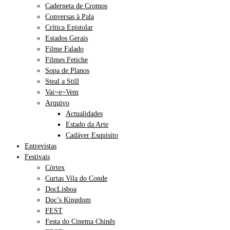
Caderneta de Cromos
Conversas à Pala
Crítica Epistolar
Estados Gerais
Filme Falado
Filmes Fetiche
Sopa de Planos
Steal a Still
Vai~e~Vem
Arquivo
Actualidades
Estado da Arte
Cadáver Esquisito
Entrevistas
Festivais
Córtex
Curtas Vila do Conde
DocLisboa
Doc’s Kingdom
FEST
Festa do Cinema Chinês