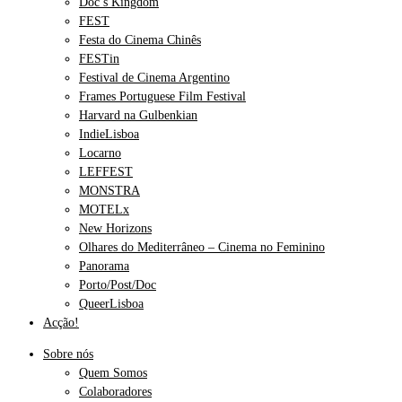
Doc’s Kingdom
FEST
Festa do Cinema Chinês
FESTin
Festival de Cinema Argentino
Frames Portuguese Film Festival
Harvard na Gulbenkian
IndieLisboa
Locarno
LEFFEST
MONSTRA
MOTELx
New Horizons
Olhares do Mediterrâneo – Cinema no Feminino
Panorama
Porto/Post/Doc
QueerLisboa
Acção!
Sobre nós
Quem Somos
Colaboradores