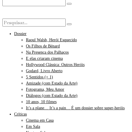
Dossier
Raoul Walsh, Herói Esquecido
Os Filhos de Bénard
Na Presença dos Palhaços
E elas criaram cinema
Hollywood Clássica: Outros Heróis
Godard, Livro Aberto
5 Sentidos (+ 1)
Amizade (com Estado da Arte)
Fotograma, Meu Amor
Diálogos (com Estado da Arte)
10 anos, 10 filmes
It’s a plane… It’s a pain… É um dossier sobre super-heróis
Críticas
Cinema em Casa
Em Sala