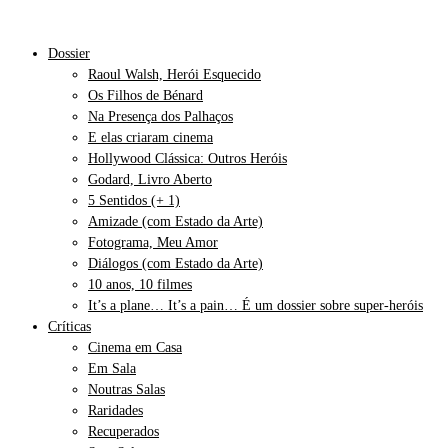
Dossier
Raoul Walsh, Herói Esquecido
Os Filhos de Bénard
Na Presença dos Palhaços
E elas criaram cinema
Hollywood Clássica: Outros Heróis
Godard, Livro Aberto
5 Sentidos (+ 1)
Amizade (com Estado da Arte)
Fotograma, Meu Amor
Diálogos (com Estado da Arte)
10 anos, 10 filmes
It’s a plane… It’s a pain… É um dossier sobre super-heróis
Críticas
Cinema em Casa
Em Sala
Noutras Salas
Raridades
Recuperados