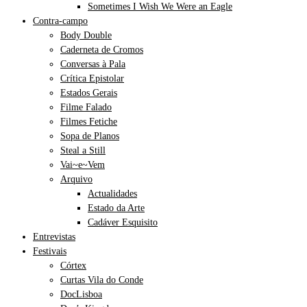
Sometimes I Wish We Were an Eagle
Contra-campo
Body Double
Caderneta de Cromos
Conversas à Pala
Crítica Epistolar
Estados Gerais
Filme Falado
Filmes Fetiche
Sopa de Planos
Steal a Still
Vai~e~Vem
Arquivo
Actualidades
Estado da Arte
Cadáver Esquisito
Entrevistas
Festivais
Córtex
Curtas Vila do Conde
DocLisboa