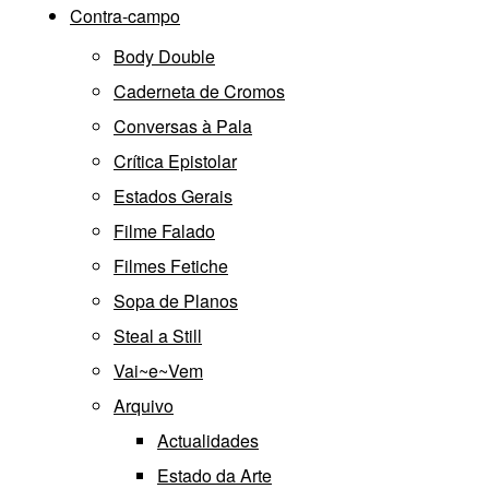
Contra-campo
Body Double
Caderneta de Cromos
Conversas à Pala
Crítica Epistolar
Estados Gerais
Filme Falado
Filmes Fetiche
Sopa de Planos
Steal a Still
Vai~e~Vem
Arquivo
Actualidades
Estado da Arte