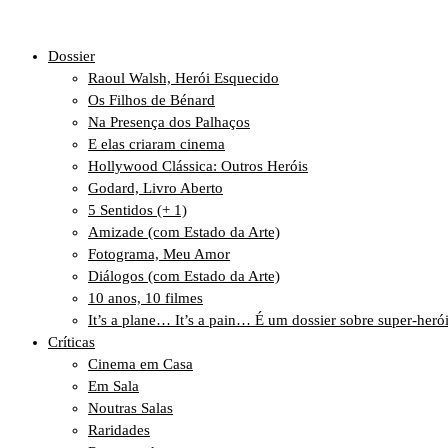
Dossier
Raoul Walsh, Herói Esquecido
Os Filhos de Bénard
Na Presença dos Palhaços
E elas criaram cinema
Hollywood Clássica: Outros Heróis
Godard, Livro Aberto
5 Sentidos (+ 1)
Amizade (com Estado da Arte)
Fotograma, Meu Amor
Diálogos (com Estado da Arte)
10 anos, 10 filmes
It’s a plane… It’s a pain… É um dossier sobre super-heró
Críticas
Cinema em Casa
Em Sala
Noutras Salas
Raridades