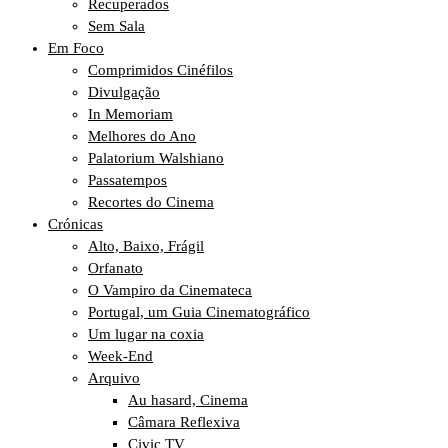
Recuperados
Sem Sala
Em Foco
Comprimidos Cinéfilos
Divulgação
In Memoriam
Melhores do Ano
Palatorium Walshiano
Passatempos
Recortes do Cinema
Crónicas
Alto, Baixo, Frágil
Orfanato
O Vampiro da Cinemateca
Portugal, um Guia Cinematográfico
Um lugar na coxia
Week-End
Arquivo
Au hasard, Cinema
Câmara Reflexiva
Civic TV