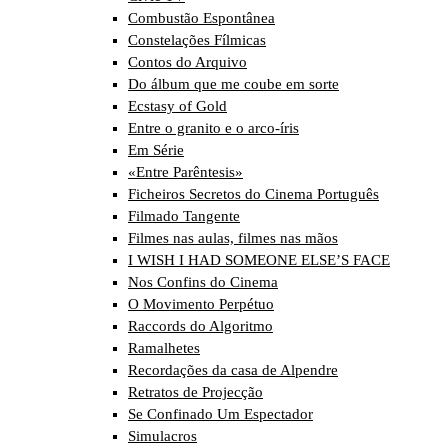
Combustão Espontânea
Constelações Fílmicas
Contos do Arquivo
Do álbum que me coube em sorte
Ecstasy of Gold
Entre o granito e o arco-íris
Em Série
«Entre Parêntesis»
Ficheiros Secretos do Cinema Português
Filmado Tangente
Filmes nas aulas, filmes nas mãos
I WISH I HAD SOMEONE ELSE’S FACE
Nos Confins do Cinema
O Movimento Perpétuo
Raccords do Algoritmo
Ramalhetes
Recordações da casa de Alpendre
Retratos de Projecção
Se Confinado Um Espectador
Simulacros