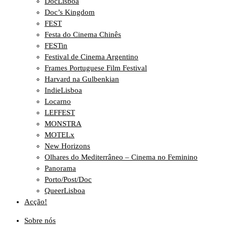
DocLisboa
Doc’s Kingdom
FEST
Festa do Cinema Chinês
FESTin
Festival de Cinema Argentino
Frames Portuguese Film Festival
Harvard na Gulbenkian
IndieLisboa
Locarno
LEFFEST
MONSTRA
MOTELx
New Horizons
Olhares do Mediterrâneo – Cinema no Feminino
Panorama
Porto/Post/Doc
QueerLisboa
Acção!
Sobre nós