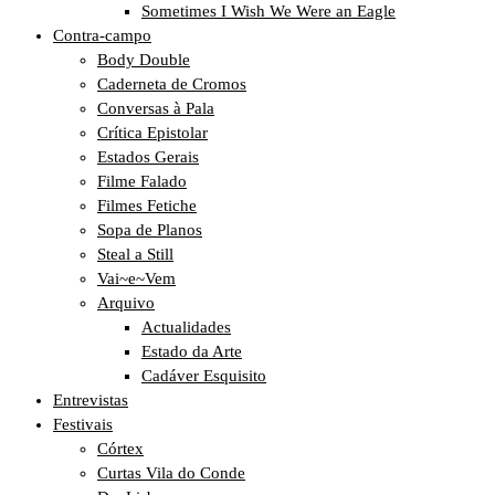
Sometimes I Wish We Were an Eagle
Contra-campo
Body Double
Caderneta de Cromos
Conversas à Pala
Crítica Epistolar
Estados Gerais
Filme Falado
Filmes Fetiche
Sopa de Planos
Steal a Still
Vai~e~Vem
Arquivo
Actualidades
Estado da Arte
Cadáver Esquisito
Entrevistas
Festivais
Córtex
Curtas Vila do Conde