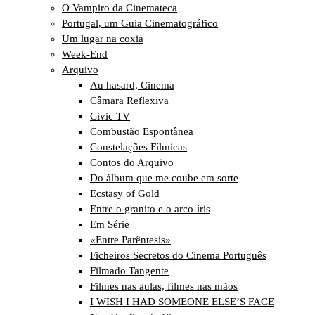
O Vampiro da Cinemateca
Portugal, um Guia Cinematográfico
Um lugar na coxia
Week-End
Arquivo
Au hasard, Cinema
Câmara Reflexiva
Civic TV
Combustão Espontânea
Constelações Fílmicas
Contos do Arquivo
Do álbum que me coube em sorte
Ecstasy of Gold
Entre o granito e o arco-íris
Em Série
«Entre Parêntesis»
Ficheiros Secretos do Cinema Português
Filmado Tangente
Filmes nas aulas, filmes nas mãos
I WISH I HAD SOMEONE ELSE’S FACE