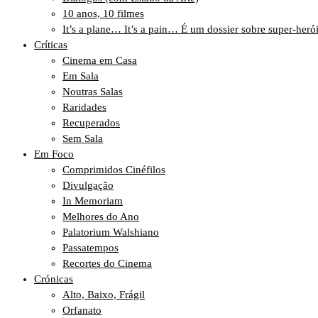
10 anos, 10 filmes
It’s a plane… It’s a pain… É um dossier sobre super-heró
Críticas
Cinema em Casa
Em Sala
Noutras Salas
Raridades
Recuperados
Sem Sala
Em Foco
Comprimidos Cinéfilos
Divulgação
In Memoriam
Melhores do Ano
Palatorium Walshiano
Passatempos
Recortes do Cinema
Crónicas
Alto, Baixo, Frágil
Orfanato