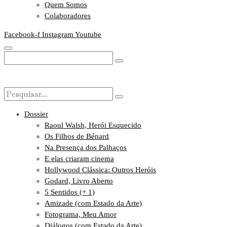
Quem Somos
Colaboradores
Facebook-f
Instagram
Youtube
Dossier
Raoul Walsh, Herói Esquecido
Os Filhos de Bénard
Na Presença dos Palhaços
E elas criaram cinema
Hollywood Clássica: Outros Heróis
Godard, Livro Aberto
5 Sentidos (+ 1)
Amizade (com Estado da Arte)
Fotograma, Meu Amor
Diálogos (com Estado da Arte)