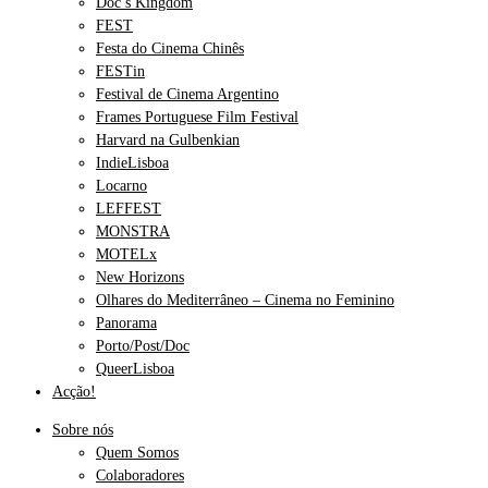
Doc’s Kingdom
FEST
Festa do Cinema Chinês
FESTin
Festival de Cinema Argentino
Frames Portuguese Film Festival
Harvard na Gulbenkian
IndieLisboa
Locarno
LEFFEST
MONSTRA
MOTELx
New Horizons
Olhares do Mediterrâneo – Cinema no Feminino
Panorama
Porto/Post/Doc
QueerLisboa
Acção!
Sobre nós
Quem Somos
Colaboradores