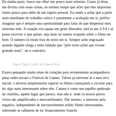
Da minha parte, busco um olhar um pouco mais otimista. Como já disse,
me divirto com essas coisas, ao mesmo tempo que acho que elas importam
muito pouco para além de um registo pessoal. Eu tendo a achar que a parte
mais entediante do trabalho crítico é justamente a avaliação em si, prefiro
imaginar que é sempre uma oportunidade para falar do que despertou meu
interesse nele. A cotação vira quase um gesto liberador, está lá um 2/3/4 e aí
posso escrever o que quiser, seja mais ou menos ocupado sobre o filme ser
bom. O número lá existe fora do texto em si. Sempre acho engraçado
quando alguém chega a mim falando que “pelo texto achei que tivesse
gostado mais”, ou o contrário.
Paper Tiger (2026) de James Gray
Estava pensando muito nisso de cotações pois recentemente acompanhava
pelas redes sociais o Festival de Cannes. Talvez já estivesse aí o meu erro
inicial, e deveria simplesmente esperar os filmes começarem a circular para
ler algo mais interessante sobre eles. Cannes é como um espelho quebrado
da cinefilia, aquele lugar que parece, mas não é, onde os nossos piores
vícios são amplificados e mercantilizados. Daí mesmo, o interesse pela
negativa, independente de inevitavelmente exibir filmes interessantes,
sobretudo se calharem de ter financiamento francês.