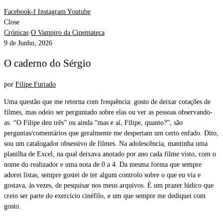
Facebook-f
Instagram
Youtube
Close
Crónicas
·
O Vampiro da Cinemateca
9 de Junho, 2026
O caderno do Sérgio
por
Filipe Furtado
Uma questão que me retorna com frequência: gosto de deixar cotações de
filmes, mas odeio ser perguntado sobre elas ou ver as pessoas observando-
as. “O Filipe deu três” ou ainda “mas e aí, Filipe, quanto?”, são
perguntas/comentários que geralmente me despertam um certo enfado. Dito,
sou um catalogador obsessivo de filmes. Na adolescência, mantinha uma
planilha de Excel, na qual deixava anotado por ano cada filme visto, com o
nome do realizador e uma nota de 0 a 4. Da mesma forma que sempre
adorei listas, sempre gostei de ter algum controlo sobre o que eu via e
gostava, às vezes, de pesquisar nos meus arquivos. É um prazer lúdico que
creio ser parte do exercício cinéfilo, e um que sempre me dediquei com
gosto.