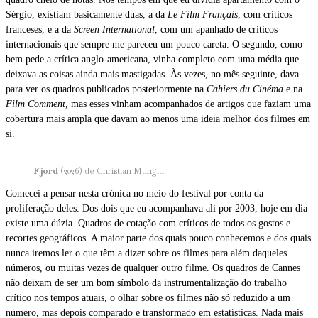
Sérgio, existiam basicamente duas, a da
Le Film Français
, com críticos
franceses, e a da
Screen International
, com um apanhado de críticos
internacionais que sempre me pareceu um pouco careta. O segundo, como
bem pede a crítica anglo-americana, vinha completo com uma média que
deixava as coisas ainda mais mastigadas. Às vezes, no mês seguinte, dava
para ver os quadros publicados posteriormente na
Cahiers du Cinéma
e na
Film Comment
, mas esses vinham acompanhados de artigos que faziam uma
cobertura mais ampla que davam ao menos uma ideia melhor dos filmes em
si.
Fjord
(2026) de Christian Mungiu
Comecei a pensar nesta crónica no meio do festival por conta da
proliferação deles. Dos dois que eu acompanhava ali por 2003, hoje em dia
existe uma dúzia. Quadros de cotação com críticos de todos os gostos e
recortes geográficos. A maior parte dos quais pouco conhecemos e dos quais
nunca iremos ler o que têm a dizer sobre os filmes para além daqueles
números, ou muitas vezes de qualquer outro filme. Os quadros de Cannes
não deixam de ser um bom símbolo da instrumentalização do trabalho
crítico nos tempos atuais, o olhar sobre os filmes não só reduzido a um
número, mas depois comparado e transformado em estatísticas. Nada mais