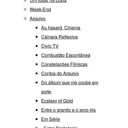
Um lugar na coxia
Week-End
Arquivo
Au hasard, Cinema
Câmara Reflexiva
Civic TV
Combustão Espontânea
Constelações Fílmicas
Contos do Arquivo
Do álbum que me coube em
sorte
Ecstasy of Gold
Entre o granito e o arco-íris
Em Série