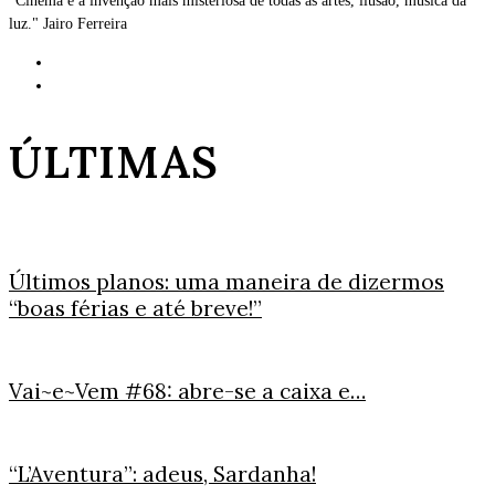
"Cinema é a invenção mais misteriosa de todas as artes, ilusão, música da
luz." Jairo Ferreira
ÚLTIMAS
Últimos planos: uma maneira de dizermos
“boas férias e até breve!”
Vai~e~Vem #68: abre-se a caixa e…
“L’Aventura”: adeus, Sardanha!