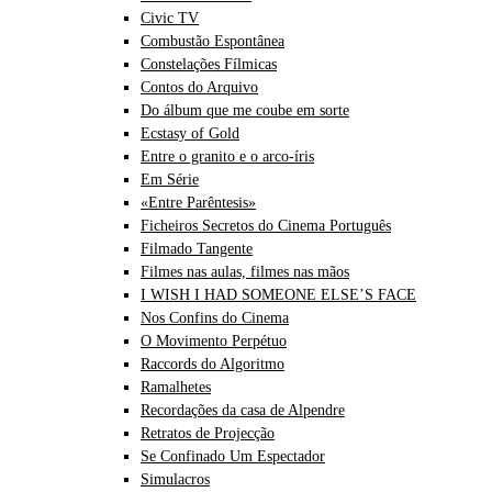
Civic TV
Combustão Espontânea
Constelações Fílmicas
Contos do Arquivo
Do álbum que me coube em sorte
Ecstasy of Gold
Entre o granito e o arco-íris
Em Série
«Entre Parêntesis»
Ficheiros Secretos do Cinema Português
Filmado Tangente
Filmes nas aulas, filmes nas mãos
I WISH I HAD SOMEONE ELSE’S FACE
Nos Confins do Cinema
O Movimento Perpétuo
Raccords do Algoritmo
Ramalhetes
Recordações da casa de Alpendre
Retratos de Projecção
Se Confinado Um Espectador
Simulacros