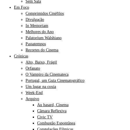
Sem Sala
Em Foco
Comprimidos Cinéfilos
Divulgação
In Memoriam
Melhores do Ano
Palatorium Walshiano
Passatempos
Recortes do Cinema
Crónicas
Alto, Baixo, Frágil
Orfanato
O Vampiro da Cinemateca
Portugal, um Guia Cinematográfico
Um lugar na coxia
Week-End
Arquivo
Au hasard, Cinema
Câmara Reflexiva
Civic TV
Combustão Espontânea
Constelações Fílmicas