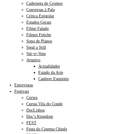
Caderneta de Cromos
Conversas à Pala
Crítica Epistolar
Estados Gerais
Filme Falado
Filmes Fetiche
Sopa de Planos
Steal a Still
Vai~e~Vem
Arquivo
Actualidades
Estado da Arte
Cadáver Esquisito
Entrevistas
Festivais
Córtex
Curtas Vila do Conde
DocLisboa
Doc’s Kingdom
FEST
Festa do Cinema Chinês