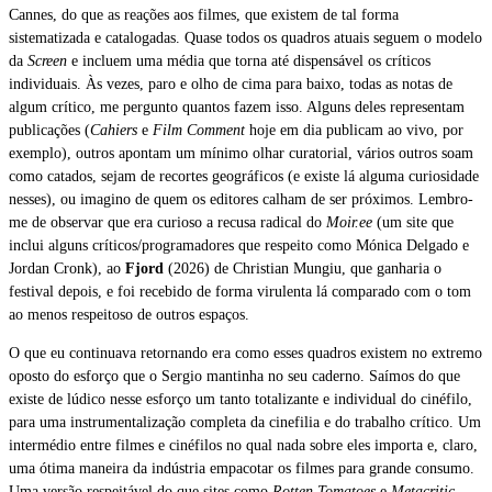
Cannes, do que as reações aos filmes, que existem de tal forma
sistematizada e catalogadas. Quase todos os quadros atuais seguem o modelo
da
Screen
e incluem uma média que torna até dispensável os críticos
individuais. Às vezes, paro e olho de cima para baixo, todas as notas de
algum crítico, me pergunto quantos fazem isso. Alguns deles representam
publicações (
Cahiers
e
Film Comment
hoje em dia publicam ao vivo, por
exemplo), outros apontam um mínimo olhar curatorial, vários outros soam
como catados, sejam de recortes geográficos (e existe lá alguma curiosidade
nesses), ou imagino de quem os editores calham de ser próximos. Lembro-
me de observar que era curioso a recusa radical do
Moir.ee
(um site que
inclui alguns críticos/programadores que respeito como Mónica Delgado e
Jordan Cronk), ao
Fjord
(2026) de Christian Mungiu, que ganharia o
festival depois, e foi recebido de forma virulenta lá comparado com o tom
ao menos respeitoso de outros espaços.
O que eu continuava retornando era como esses quadros existem no extremo
oposto do esforço que o Sergio mantinha no seu caderno. Saímos do que
existe de lúdico nesse esforço um tanto totalizante e individual do cinéfilo,
para uma instrumentalização completa da cinefilia e do trabalho crítico. Um
intermédio entre filmes e cinéfilos no qual nada sobre eles importa e, claro,
uma ótima maneira da indústria empacotar os filmes para grande consumo.
Uma versão respeitável do que sites como
Rotten Tomatoes
e
Metacritic