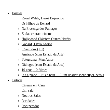
Dossier
Raoul Walsh, Herói Esquecido
Os Filhos de Bénard
Na Presença dos Palhaços
E elas criaram cinema
Hollywood Clássica: Outros Heróis
Godard, Livro Aberto
5 Sentidos (+ 1)
Amizade (com Estado da Arte)
Fotograma, Meu Amor
Diálogos (com Estado da Arte)
10 anos, 10 filmes
It’s a plane… It’s a pain… É um dossier sobre super-heróis
Críticas
Cinema em Casa
Em Sala
Noutras Salas
Raridades
Recuperados