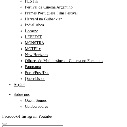
FESTin
Festival de Cinema Argentino
Frames Portuguese Film Festival
Harvard na Gulbenkian
IndieLisboa
Locarno
LEFFEST
MONSTRA
MOTELx
New Horizons
Olhares do Mediterrâneo – Cinema no Feminino
Panorama
Porto/Post/Doc
QueerLisboa
Acção!
Sobre nós
Quem Somos
Colaboradores
Facebook-f
Instagram
Youtube