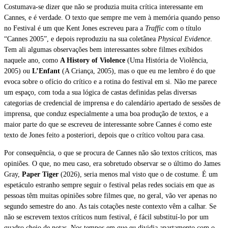
Costumava-se dizer que não se produzia muita crítica interessante em
Cannes, e é verdade. O texto que sempre me vem à memória quando penso
no Festival é um que Kent Jones escreveu para a
Traffic
com o título
“Cannes 2005”, e depois reproduziu na sua coletânea
Physical Evidence
.
Tem ali algumas observações bem interessantes sobre filmes exibidos
naquele ano, como
A History of Violence
(Uma História de Violência,
2005) ou
L’Enfant
(A Criança, 2005), mas o que eu me lembro é do que
evoca sobre o ofício do crítico e a rotina do festival em si. Não me parece
um espaço, com toda a sua lógica de castas definidas pelas diversas
categorias de credencial de imprensa e do calendário apertado de sessões de
imprensa, que conduz especialmente a uma boa produção de textos, e a
maior parte do que se escreveu de interessante sobre Cannes é como este
texto de Jones feito a posteriori, depois que o crítico voltou para casa.
Por consequência, o que se procura de Cannes não são textos críticos, mas
opiniões. O que, no meu caso, era sobretudo observar se o último do James
Gray,
Paper Tiger
(2026), seria menos mal visto que o de costume. É um
espetáculo estranho sempre seguir o festival pelas redes sociais em que as
pessoas têm muitas opiniões sobre filmes que, no geral, vão ver apenas no
segundo semestre do ano. As tais cotações neste contexto vêm a calhar. Se
não se escrevem textos críticos num festival, é fácil substituí-lo por um
quadro cheio de notas. Nos tempos em que eu dividia apartamento com o