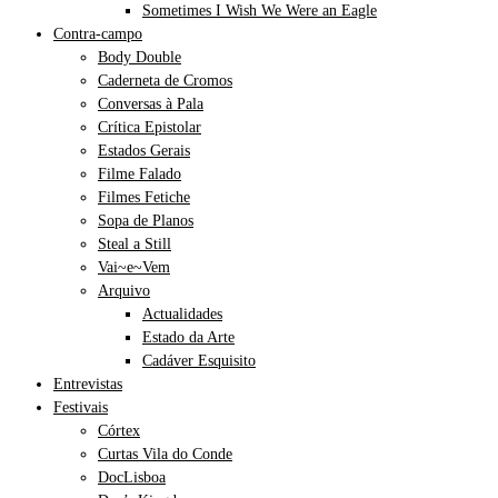
Sometimes I Wish We Were an Eagle
Contra-campo
Body Double
Caderneta de Cromos
Conversas à Pala
Crítica Epistolar
Estados Gerais
Filme Falado
Filmes Fetiche
Sopa de Planos
Steal a Still
Vai~e~Vem
Arquivo
Actualidades
Estado da Arte
Cadáver Esquisito
Entrevistas
Festivais
Córtex
Curtas Vila do Conde
DocLisboa