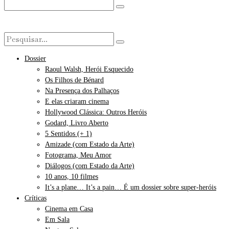
Dossier
Raoul Walsh, Herói Esquecido
Os Filhos de Bénard
Na Presença dos Palhaços
E elas criaram cinema
Hollywood Clássica: Outros Heróis
Godard, Livro Aberto
5 Sentidos (+ 1)
Amizade (com Estado da Arte)
Fotograma, Meu Amor
Diálogos (com Estado da Arte)
10 anos, 10 filmes
It’s a plane… It’s a pain… É um dossier sobre super-heróis
Críticas
Cinema em Casa
Em Sala