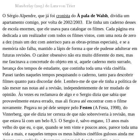
Manderlay (2005) de Lars von Trier
O Sérgio Alpendre, que já foi
cronista
do
À pala de Walsh
, dividia um
apartamento comigo, por volta de 2002/2003. Ele tinha um caderno desses
de escola enormes, que ele usava para catalogar os filmes. Cada página era
dedicada a um realizador com todos os filmes vistos, com uma nota de zero
a dez (mais um dez com asterisco para as obras-primas especiais), e se a
memória não falha, mantido a lápis de forma a que ele pudesse adulterar em
futuras revisões. O caráter obsessivo não era muito diferente do meu, mas
me fascinava a concretude do objeto em si, aquele caderno meio surrado,
herança dos tempos de estudante, que continha toda uma vida cinéfila.
Passei tardes naqueles tempos pesquisando o caderno, tanto para descobrir
filmes quanto para discordar dele. Lembro-me de que ele tinha a política de
não mexer nas notas até a revisão, independentemente de ter mudado de
opinião. Às vezes eu reclamava de algo e o Sergio dizia que sabia que
provavelmente estava errado, mas ali ficava até encontrar com o filme
novamente. Pegava no pé dele sempre pelo
Festen
(A Festa, 1998), do
Vinterberg, que ele dizia ter certeza de que não sobreviveria à revisão, mas
que estava lá com um belo 8,5. O Sergio é, salvo engano, 13 anos mais
velho do que eu, o que, quando se tem vinte e poucos anos, parece toda uma
vida a mais, e naqueles tempos os meus hábitos cinéfilos gulosos ainda me