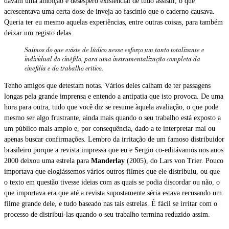
davam uma ambição e desespero existencial de tudo assistir, o que
acrescentava uma certa dose de inveja ao fascínio que o caderno causava.
Queria ter eu mesmo aquelas experiências, entre outras coisas, para também
deixar um registo delas.
Saímos do que existe de lúdico nesse esforço um tanto totalizante e
individual do cinéfilo, para uma instrumentalização completa da
cinefilia e do trabalho crítico.
Tenho amigos que detestam notas. Vários deles calham de ter passagens
longas pela grande imprensa e entendo a antipatia que isto provoca. De uma
hora para outra, tudo que você diz se resume àquela avaliação, o que pode
mesmo ser algo frustrante, ainda mais quando o seu trabalho está exposto a
um público mais amplo e, por consequência, dado a te interpretar mal ou
apenas buscar confirmações. Lembro da irritação de um famoso distribuidor
brasileiro porque a revista impressa que eu e Sergio co-editávamos nos anos
2000 deixou uma estrela para
Manderlay
(2005), do Lars von Trier. Pouco
importava que elogiássemos vários outros filmes que ele distribuiu, ou que
o texto em questão tivesse ideias com as quais se podia discordar ou não, o
que importava era que até a revista supostamente séria estava recusando um
filme grande dele, e tudo baseado nas tais estrelas. É fácil se irritar com o
processo de distribuí-las quando o seu trabalho termina reduzido assim.