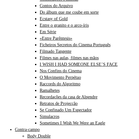
Contos do Arquivo
Do álbum que me coube em sorte
Ecstasy of Gold
Entre o granito e o arco-íris
Em Série
«Entre Parêntesis»
Ficheiros Secretos do Cinema Português
Filmado Tangente
Filmes nas aulas, filmes nas mãos
I WISH I HAD SOMEONE ELSE’S FACE
Nos Confins do Cinema
O Movimento Perpétuo
Raccords do Algoritmo
Ramalhetes
Recordações da casa de Alpendre
Retratos de Projecção
Se Confinado Um Espectador
Simulacros
Sometimes I Wish We Were an Eagle
Contra-campo
Body Double