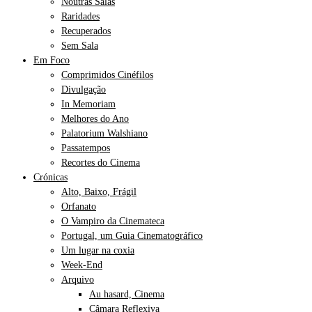
Noutras Salas
Raridades
Recuperados
Sem Sala
Em Foco
Comprimidos Cinéfilos
Divulgação
In Memoriam
Melhores do Ano
Palatorium Walshiano
Passatempos
Recortes do Cinema
Crónicas
Alto, Baixo, Frágil
Orfanato
O Vampiro da Cinemateca
Portugal, um Guia Cinematográfico
Um lugar na coxia
Week-End
Arquivo
Au hasard, Cinema
Câmara Reflexiva