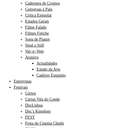
Caderneta de Cromos
Conversas à Pala
Crítica Epistolar
Estados Gerais
Filme Falado
Filmes Fetiche
Sopa de Planos
Steal a Still
Vai~e~Vem
Arquivo
Actualidades
Estado da Arte
Cadáver Esquisito
Entrevistas
Festivais
Córtex
Curtas Vila do Conde
DocLisboa
Doc’s Kingdom
FEST
Festa do Cinema Chinês