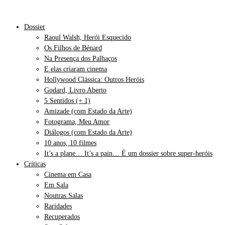
Dossier
Raoul Walsh, Herói Esquecido
Os Filhos de Bénard
Na Presença dos Palhaços
E elas criaram cinema
Hollywood Clássica: Outros Heróis
Godard, Livro Aberto
5 Sentidos (+ 1)
Amizade (com Estado da Arte)
Fotograma, Meu Amor
Diálogos (com Estado da Arte)
10 anos, 10 filmes
It’s a plane… It’s a pain… É um dossier sobre super-heróis
Críticas
Cinema em Casa
Em Sala
Noutras Salas
Raridades
Recuperados