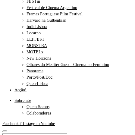
FESTin
Festival de Cinema Argentino
Frames Portuguese Film Festival
Harvard na Gulbenkian
IndieLisboa
Locarno
LEFFEST
MONSTRA
MOTELx
New Horizons
Olhares do Mediterrâneo – Cinema no Feminino
Panorama
Porto/Post/Doc
QueerLisboa
Acção!
Sobre nós
Quem Somos
Colaboradores
Facebook-f
Instagram
Youtube