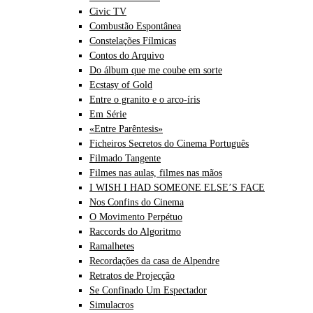
Civic TV
Combustão Espontânea
Constelações Fílmicas
Contos do Arquivo
Do álbum que me coube em sorte
Ecstasy of Gold
Entre o granito e o arco-íris
Em Série
«Entre Parêntesis»
Ficheiros Secretos do Cinema Português
Filmado Tangente
Filmes nas aulas, filmes nas mãos
I WISH I HAD SOMEONE ELSE’S FACE
Nos Confins do Cinema
O Movimento Perpétuo
Raccords do Algoritmo
Ramalhetes
Recordações da casa de Alpendre
Retratos de Projecção
Se Confinado Um Espectador
Simulacros