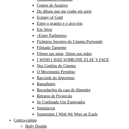
Contos do Arquivo
Do álbum que me coube em sorte
Ecstasy of Gold
Entre o granito e o arco-íris
Em Série
«Entre Parêntesis»
Ficheiros Secretos do Cinema Português
Filmado Tangente
Filmes nas aulas, filmes nas mãos
I WISH I HAD SOMEONE ELSE’S FACE
Nos Confins do Cinema
O Movimento Perpétuo
Raccords do Algoritmo
Ramalhetes
Recordações da casa de Alpendre
Retratos de Projecção
Se Confinado Um Espectador
Simulacros
Sometimes I Wish We Were an Eagle
Contra-campo
Body Double