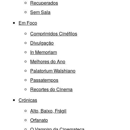
Recuperados
Sem Sala
Em Foco
Comprimidos Cinéfilos
Divulgação
In Memoriam
Melhores do Ano
Palatorium Walshiano
Passatempos
Recortes do Cinema
Crónicas
Alto, Baixo, Frágil
Orfanato
O Vampiro da Cinemateca