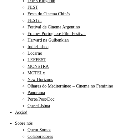
Doc’s Kingdom
FEST
Festa do Cinema Chinês
FESTin
Festival de Cinema Argentino
Frames Portuguese Film Festival
Harvard na Gulbenkian
IndieLisboa
Locarno
LEFFEST
MONSTRA
MOTELx
New Horizons
Olhares do Mediterrâneo – Cinema no Feminino
Panorama
Porto/Post/Doc
QueerLisboa
Acção!
Sobre nós
Quem Somos
Colaboradores