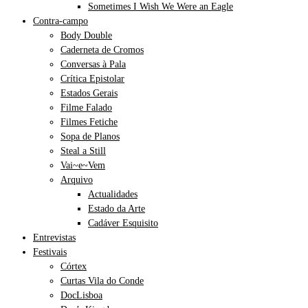
Sometimes I Wish We Were an Eagle
Contra-campo
Body Double
Caderneta de Cromos
Conversas à Pala
Crítica Epistolar
Estados Gerais
Filme Falado
Filmes Fetiche
Sopa de Planos
Steal a Still
Vai~e~Vem
Arquivo
Actualidades
Estado da Arte
Cadáver Esquisito
Entrevistas
Festivais
Córtex
Curtas Vila do Conde
DocLisboa