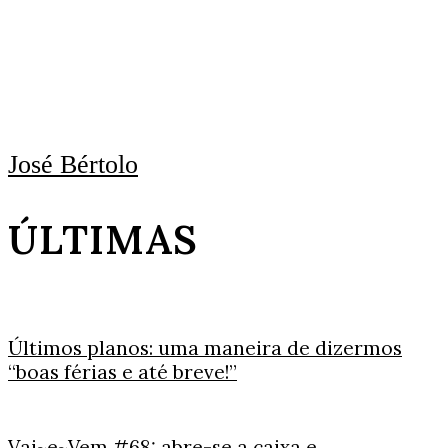
José Bértolo
ÚLTIMAS
Últimos planos: uma maneira de dizermos
“boas férias e até breve!”
Vai~e~Vem #68: abre-se a caixa e…