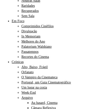
Noutras Salas
Raridades
Recuperados
Sem Sala
Em Foco
Comprimidos Cinéfilos
Divulgação
In Memoriam
Melhores do Ano
Palatorium Walshiano
Passatempos
Recortes do Cinema
Crónicas
Alto, Baixo, Frágil
Orfanato
O Vampiro da Cinemateca
Portugal, um Guia Cinematográfico
Um lugar na coxia
Week-End
Arquivo
Au hasard, Cinema
Câmara Reflexiva