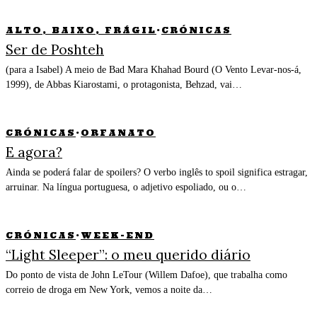
ALTO, BAIXO, FRÁGIL
·
CRÓNICAS
Ser de Poshteh
(para a Isabel) A meio de Bad Mara Khahad Bourd (O Vento Levar-nos-á,
1999), de Abbas Kiarostami, o protagonista, Behzad, vai…
CRÓNICAS
·
ORFANATO
E agora?
Ainda se poderá falar de spoilers? O verbo inglês to spoil significa estragar,
arruinar. Na língua portuguesa, o adjetivo espoliado, ou o…
CRÓNICAS
·
WEEK-END
“Light Sleeper”: o meu querido diário
Do ponto de vista de John LeTour (Willem Dafoe), que trabalha como
correio de droga em New York, vemos a noite da…