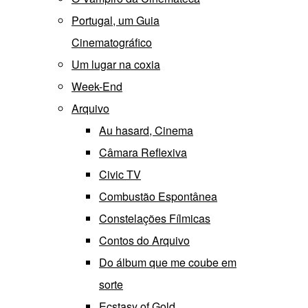
Portugal, um Guia
Cinematográfico
Um lugar na coxia
Week-End
Arquivo
Au hasard, Cinema
Câmara Reflexiva
Civic TV
Combustão Espontânea
Constelações Fílmicas
Contos do Arquivo
Do álbum que me coube em
sorte
Ecstasy of Gold