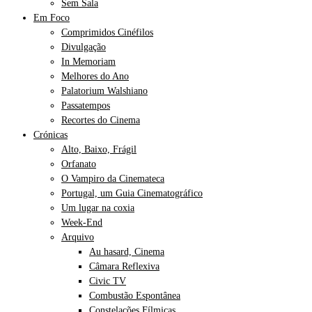
Sem Sala
Em Foco
Comprimidos Cinéfilos
Divulgação
In Memoriam
Melhores do Ano
Palatorium Walshiano
Passatempos
Recortes do Cinema
Crónicas
Alto, Baixo, Frágil
Orfanato
O Vampiro da Cinemateca
Portugal, um Guia Cinematográfico
Um lugar na coxia
Week-End
Arquivo
Au hasard, Cinema
Câmara Reflexiva
Civic TV
Combustão Espontânea
Constelações Fílmicas