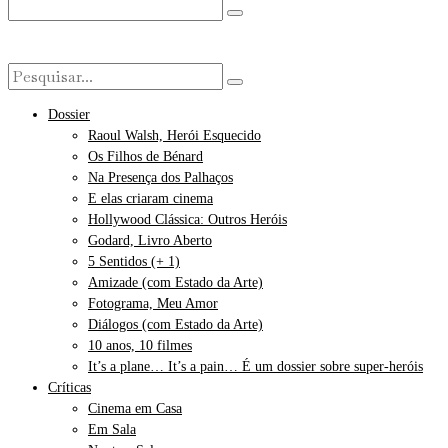
Dossier
Raoul Walsh, Herói Esquecido
Os Filhos de Bénard
Na Presença dos Palhaços
E elas criaram cinema
Hollywood Clássica: Outros Heróis
Godard, Livro Aberto
5 Sentidos (+ 1)
Amizade (com Estado da Arte)
Fotograma, Meu Amor
Diálogos (com Estado da Arte)
10 anos, 10 filmes
It’s a plane… It’s a pain… É um dossier sobre super-heróis
Críticas
Cinema em Casa
Em Sala