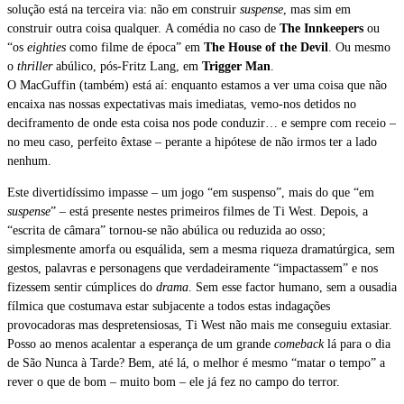
solução está na terceira via: não em construir
suspense
, mas sim em
construir outra coisa qualquer. A comédia no caso de
The Innkeepers
ou
“os
eighties
como filme de época” em
The House of the Devil
. Ou mesmo
o
thriller
abúlico, pós-Fritz Lang, em
Trigger Man
.
O MacGuffin (também) está aí: enquanto estamos a ver uma coisa que não
encaixa nas nossas expectativas mais imediatas, vemo-nos detidos no
deciframento de onde esta coisa nos pode conduzir… e sempre com receio –
no meu caso, perfeito êxtase – perante a hipótese de não irmos ter a lado
nenhum.
Este divertidíssimo impasse – um jogo “em suspenso”, mais do que “em
suspense
” – está presente nestes primeiros filmes de Ti West. Depois, a
“escrita de câmara” tornou-se não abúlica ou reduzida ao osso;
simplesmente amorfa ou esquálida, sem a mesma riqueza dramatúrgica, sem
gestos, palavras e personagens que verdadeiramente “impactassem” e nos
fizessem sentir cúmplices do
drama
. Sem esse factor humano, sem a ousadia
fílmica que costumava estar subjacente a todos estas indagações
provocadoras mas despretensiosas, Ti West não mais me conseguiu extasiar.
Posso ao menos acalentar a esperança de um grande
comeback
lá para o dia
de São Nunca à Tarde? Bem, até lá, o melhor é mesmo “matar o tempo” a
rever o que de bom – muito bom – ele já fez no campo do terror.