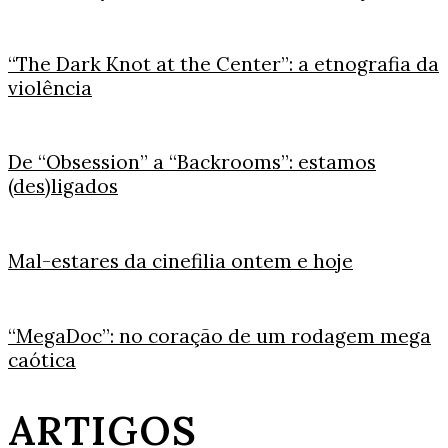
“The Dark Knot at the Center”: a etnografia da
violência
De “Obsession” a “Backrooms”: estamos
(des)ligados
Mal-estares da cinefilia ontem e hoje
“MegaDoc”: no coração de um rodagem mega
caótica
ARTIGOS