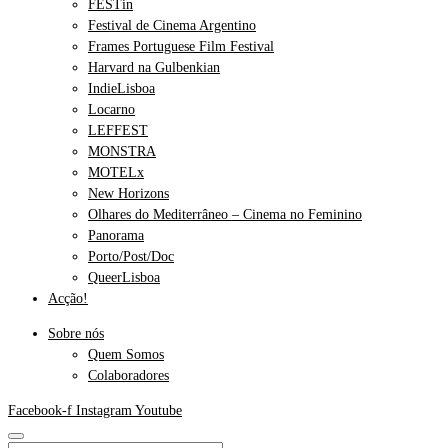
FESTin
Festival de Cinema Argentino
Frames Portuguese Film Festival
Harvard na Gulbenkian
IndieLisboa
Locarno
LEFFEST
MONSTRA
MOTELx
New Horizons
Olhares do Mediterrâneo – Cinema no Feminino
Panorama
Porto/Post/Doc
QueerLisboa
Acção!
Sobre nós
Quem Somos
Colaboradores
Facebook-f
Instagram
Youtube