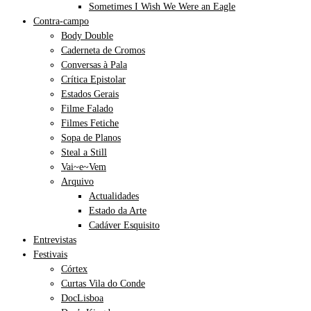
Sometimes I Wish We Were an Eagle
Contra-campo
Body Double
Caderneta de Cromos
Conversas à Pala
Crítica Epistolar
Estados Gerais
Filme Falado
Filmes Fetiche
Sopa de Planos
Steal a Still
Vai~e~Vem
Arquivo
Actualidades
Estado da Arte
Cadáver Esquisito
Entrevistas
Festivais
Córtex
Curtas Vila do Conde
DocLisboa