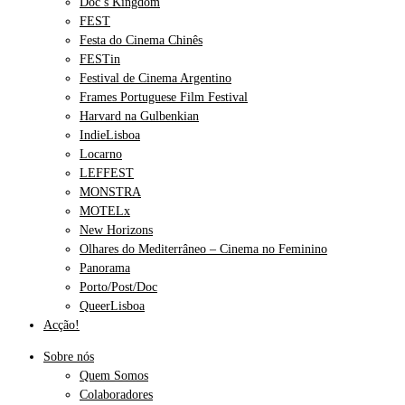
Doc’s Kingdom
FEST
Festa do Cinema Chinês
FESTin
Festival de Cinema Argentino
Frames Portuguese Film Festival
Harvard na Gulbenkian
IndieLisboa
Locarno
LEFFEST
MONSTRA
MOTELx
New Horizons
Olhares do Mediterrâneo – Cinema no Feminino
Panorama
Porto/Post/Doc
QueerLisboa
Acção!
Sobre nós
Quem Somos
Colaboradores