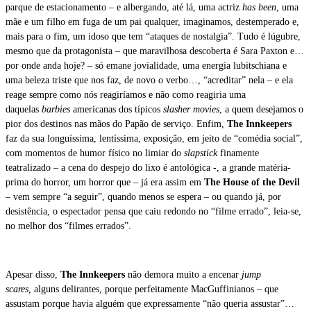
parque de estacionamento – e albergando, até lá, uma actriz
has been
, uma
mãe e um filho em fuga de um pai qualquer, imaginamos, destemperado e,
mais para o fim, um idoso que tem “ataques de nostalgia”. Tudo é lúgubre,
mesmo que da protagonista – que maravilhosa descoberta é Sara Paxton e…
por onde anda hoje? – só emane jovialidade, uma energia lubitschiana e
uma beleza triste que nos faz, de novo o verbo…, “acreditar” nela – e ela
reage sempre como nós reagiríamos e não como reagiria uma
daquelas
barbies
americanas dos típicos
slasher movies
, a quem desejamos o
pior dos destinos nas mãos do Papão de serviço. Enfim,
The Innkeepers
faz da sua longuíssima, lentíssima, exposição, em jeito de “comédia social”,
com momentos de humor físico no limiar do
slapstick
finamente
teatralizado – a cena do despejo do lixo é antológica -, a grande matéria-
prima do horror, um horror que – já era assim em
The House of the Devil
– vem sempre “a seguir”, quando menos se espera – ou quando já, por
desistência, o espectador pensa que caiu redondo no “filme errado”, leia-se,
no melhor dos “filmes errados”.
Apesar disso,
The Innkeepers
não demora muito a encenar
jump
scares,
alguns delirantes, porque perfeitamente MacGuffinianos – que
assustam porque havia alguém que expressamente “não queria assustar”…