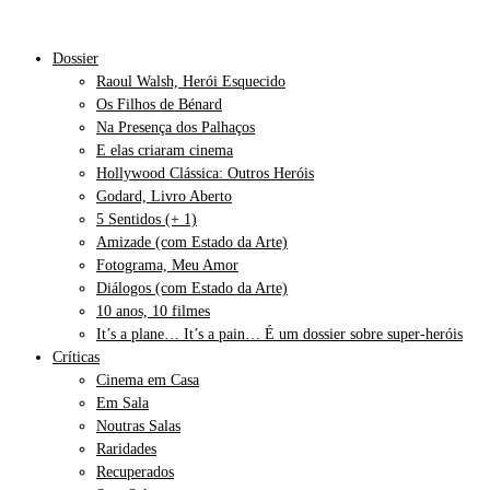
Dossier
Raoul Walsh, Herói Esquecido
Os Filhos de Bénard
Na Presença dos Palhaços
E elas criaram cinema
Hollywood Clássica: Outros Heróis
Godard, Livro Aberto
5 Sentidos (+ 1)
Amizade (com Estado da Arte)
Fotograma, Meu Amor
Diálogos (com Estado da Arte)
10 anos, 10 filmes
It’s a plane… It’s a pain… É um dossier sobre super-heróis
Críticas
Cinema em Casa
Em Sala
Noutras Salas
Raridades
Recuperados