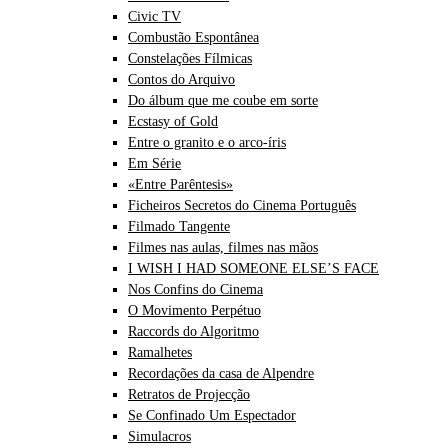
Civic TV
Combustão Espontânea
Constelações Fílmicas
Contos do Arquivo
Do álbum que me coube em sorte
Ecstasy of Gold
Entre o granito e o arco-íris
Em Série
«Entre Parêntesis»
Ficheiros Secretos do Cinema Português
Filmado Tangente
Filmes nas aulas, filmes nas mãos
I WISH I HAD SOMEONE ELSE’S FACE
Nos Confins do Cinema
O Movimento Perpétuo
Raccords do Algoritmo
Ramalhetes
Recordações da casa de Alpendre
Retratos de Projecção
Se Confinado Um Espectador
Simulacros