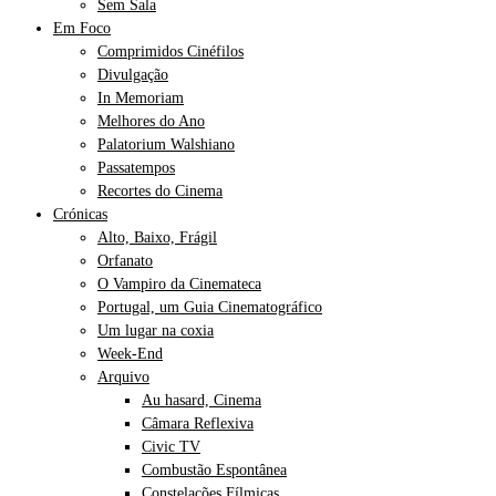
Sem Sala
Em Foco
Comprimidos Cinéfilos
Divulgação
In Memoriam
Melhores do Ano
Palatorium Walshiano
Passatempos
Recortes do Cinema
Crónicas
Alto, Baixo, Frágil
Orfanato
O Vampiro da Cinemateca
Portugal, um Guia Cinematográfico
Um lugar na coxia
Week-End
Arquivo
Au hasard, Cinema
Câmara Reflexiva
Civic TV
Combustão Espontânea
Constelações Fílmicas