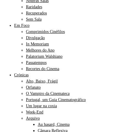
Noutras Salas
Raridades
Recuperados
Sem Sala
Em Foco
Comprimidos Cinéfilos
Divulgação
In Memoriam
Melhores do Ano
Palatorium Walshiano
Passatempos
Recortes do Cinema
Crónicas
Alto, Baixo, Frágil
Orfanato
O Vampiro da Cinemateca
Portugal, um Guia Cinematográfico
Um lugar na coxia
Week-End
Arquivo
Au hasard, Cinema
Câmara Reflexiva