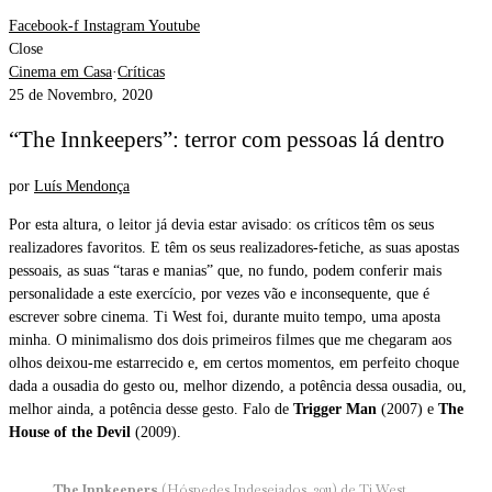
Facebook-f
Instagram
Youtube
Close
Cinema em Casa
·
Críticas
25 de Novembro, 2020
“The Innkeepers”: terror com pessoas lá dentro
por
Luís Mendonça
Por esta altura, o leitor já devia estar avisado: os críticos têm os seus
realizadores favoritos. E têm os seus realizadores-fetiche, as suas apostas
pessoais, as suas “taras e manias” que, no fundo, podem conferir mais
personalidade a este exercício, por vezes vão e inconsequente, que é
escrever sobre cinema. Ti West foi, durante muito tempo, uma aposta
minha. O minimalismo dos dois primeiros filmes que me chegaram aos
olhos deixou-me estarrecido e, em certos momentos, em perfeito choque
dada a ousadia do gesto ou, melhor dizendo, a potência dessa ousadia, ou,
melhor ainda, a potência desse gesto. Falo de
Trigger Man
(2007) e
The
House of the Devil
(2009).
The Innkeepers
(Hóspedes Indesejados, 2011) de Ti West