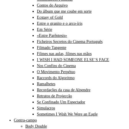
Contos do Arquivo
Do álbum que me coube em sorte
Ecstasy of Gold
Entre o granito e o arco-íris
Em Série
«Entre Parêntesis»
Ficheiros Secretos do Cinema Português
Filmado Tangente
Filmes nas aulas, filmes nas mãos
I WISH I HAD SOMEONE ELSE’S FACE
Nos Confins do Cinema
O Movimento Perpétuo
Raccords do Algoritmo
Ramalhetes
Recordações da casa de Alpendre
Retratos de Projecção
Se Confinado Um Espectador
Simulacros
Sometimes I Wish We Were an Eagle
Contra-campo
Body Double