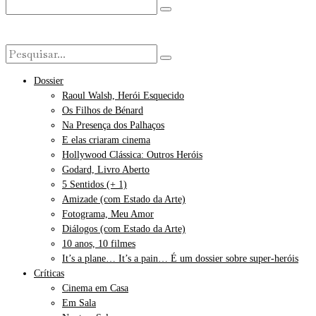
Dossier
Raoul Walsh, Herói Esquecido
Os Filhos de Bénard
Na Presença dos Palhaços
E elas criaram cinema
Hollywood Clássica: Outros Heróis
Godard, Livro Aberto
5 Sentidos (+ 1)
Amizade (com Estado da Arte)
Fotograma, Meu Amor
Diálogos (com Estado da Arte)
10 anos, 10 filmes
It’s a plane… It’s a pain… É um dossier sobre super-heróis
Críticas
Cinema em Casa
Em Sala