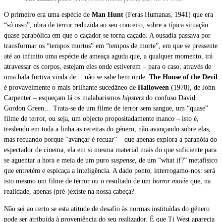
O primeiro era uma espécie de
Man Hunt
(Feras Humanas, 1941) que era
“só osso”, obra de terror reduzida ao seu conceito, sobre a típica situação
quase parabólica em que o caçador se torna caçado. A ousadia passava por
transformar os “tempos mortos” em “tempos de morte”, em que se pressente
até ao infinito uma espécie de ameaça aguda que, a qualquer momento, irá
atravessar os corpos, estejam eles onde estiverem – para o caso, através de
uma bala furtiva vinda de… não se sabe bem onde.
The House of the Devil
é provavelmente o mais brilhante sucedâneo de
Halloween
(1978), de John
Carpenter – esqueçam lá os malabarismos
hipsters
do confuso David
Gordon Green… Trata-se de um filme de terror sem sangue, um “quase”
filme de terror, ou seja, um objecto propositadamente manco – isto é,
treslendo em toda a linha as receitas do género, não avançando sobre elas,
mas recuando porque “avançar é recuar” – que apenas explora a paranóia do
espectador de cinema, ela em si mesma material mais do que suficiente para
se aguentar a hora e meia de um puro
suspense
, de um “what if?” metafísico
que entretém e espicaça a inteligência. A dado ponto, interrogamo-nos: será
isto mesmo um filme de terror ou o resultado de um
horror movie
que, na
realidade, apenas (pré-)existe na nossa cabeça?
Não sei ao certo se esta atitude de desafio às normas instituídas do género
pode ser atribuída à proveniência do seu realizador. É que Ti West aparecia