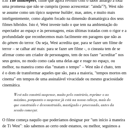
Em
The Innkeepers
, filme que agora revisito com o sabor amargo a toda
uma promessa que não se cumpriu (posso acrescentar: “ainda”?), West não
se assume como um típico
suspense builder
, mas, antes, e muito mais
inteligentemente, como alguém focado na dimensão dramatúrgica dos seus
filmes híbridos. Isto é, West investe tudo o que tem na ambientação do
espectador ao espaço e às personagens, estas últimas tratadas com o rigor e a
profundidade que reconhecemos mais facilmente em paragens que não as
do
género
do terror. Ou seja, West acredita que, para se fazer um filme de
terror – se calhar até mais: para se fazer
um
filme -, o cineasta tem de se
afirmar como um criador de personagens, tem de nos fazer “acreditar” nos
seus gestos, no modo como cada uma delas age e reage no espaço, ou
melhor, na maneira como elas “matam o tempo” – West não é chato, tem
é o dom de transformar aqueles que são, para a maioria, “tempos mortos em
cinema” em tempos de uma assinalável vivacidade ou mesmo graciosidade
cinemática.
West não constrói
suspense
, muito pelo contrário, reprime-o ao
máximo, porquanto o
suspense
já está na nossa cabeça, mais do
que construído e desconstruído, mastigado e processado, antes da
sessão começar.
O filme começa naquilo que poderíamos designar por “um início à maneira
de Ti West”: não sabemos ao certo onde estamos, ou melhor, seguimos a