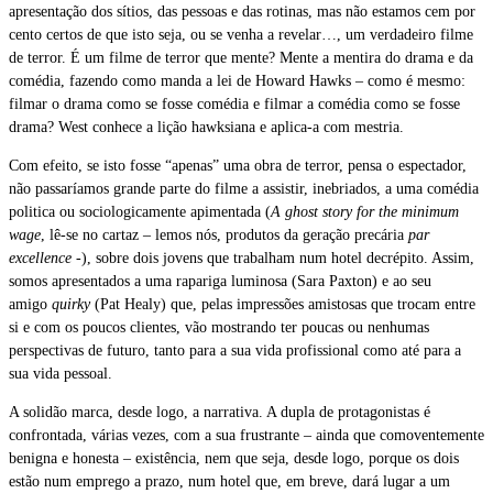
apresentação dos sítios, das pessoas e das rotinas, mas não estamos cem por
cento certos de que isto seja, ou se venha a revelar…, um verdadeiro filme
de terror. É um filme de terror que mente? Mente a mentira do drama e da
comédia, fazendo como manda a lei de Howard Hawks – como é mesmo:
filmar o drama como se fosse comédia e filmar a comédia como se fosse
drama? West conhece a lição hawksiana e aplica-a com mestria.
Com efeito, se isto fosse “apenas” uma obra de terror, pensa o espectador,
não passaríamos grande parte do filme a assistir, inebriados, a uma comédia
politica ou sociologicamente apimentada (
A ghost story for the minimum
wage
, lê-se no cartaz – lemos nós, produtos da geração precária
par
excellence
-), sobre dois jovens que trabalham num hotel decrépito. Assim,
somos apresentados a uma rapariga luminosa (Sara Paxton) e ao seu
amigo
quirky
(Pat Healy) que, pelas impressões amistosas que trocam entre
si e com os poucos clientes, vão mostrando ter poucas ou nenhumas
perspectivas de futuro, tanto para a sua vida profissional como até para a
sua vida pessoal.
A solidão marca, desde logo, a narrativa. A dupla de protagonistas é
confrontada, várias vezes, com a sua frustrante – ainda que comoventemente
benigna e honesta – existência, nem que seja, desde logo, porque os dois
estão num emprego a prazo, num hotel que, em breve, dará lugar a um