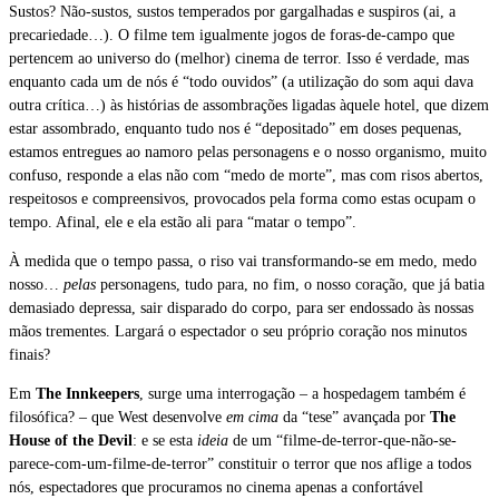
Sustos? Não-sustos, sustos temperados por gargalhadas e suspiros (ai, a
precariedade…). O filme tem igualmente jogos de foras-de-campo que
pertencem ao universo do (melhor) cinema de terror. Isso é verdade, mas
enquanto cada um de nós é “todo ouvidos” (a utilização do som aqui dava
outra crítica…) às histórias de assombrações ligadas àquele hotel, que dizem
estar assombrado, enquanto tudo nos é “depositado” em doses pequenas,
estamos entregues ao namoro pelas personagens e o nosso organismo, muito
confuso, responde a elas não com “medo de morte”, mas com risos abertos,
respeitosos e compreensivos, provocados pela forma como estas ocupam o
tempo. Afinal, ele e ela estão ali para “matar o tempo”.
À medida que o tempo passa, o riso vai transformando-se em medo, medo
nosso…
pelas
personagens, tudo para, no fim, o nosso coração, que já batia
demasiado depressa, sair disparado do corpo, para ser endossado às nossas
mãos trementes. Largará o espectador o seu próprio coração nos minutos
finais?
Em
The Innkeepers
, surge uma interrogação – a hospedagem também é
filosófica? – que West desenvolve
em cima
da “tese” avançada por
The
House of the Devil
: e se esta
ideia
de um “filme-de-terror-que-não-se-
parece-com-um-filme-de-terror” constituir o terror que nos aflige a todos
nós, espectadores que procuramos no cinema apenas a confortável