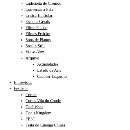
Caderneta de Cromos
Conversas à Pala
Crítica Epistolar
Estados Gerais
Filme Falado
Filmes Fetiche
Sopa de Planos
Steal a Still
Vai~e~Vem
Arquivo
Actualidades
Estado da Arte
Cadáver Esquisito
Entrevistas
Festivais
Córtex
Curtas Vila do Conde
DocLisboa
Doc’s Kingdom
FEST
Festa do Cinema Chinês