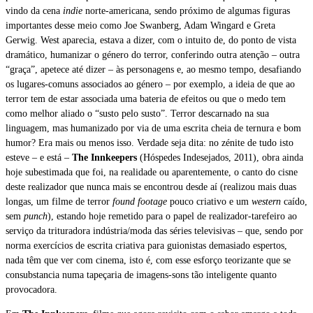
vindo da cena
indie
norte-americana, sendo próximo de algumas figuras
importantes desse meio como Joe Swanberg, Adam Wingard e Greta
Gerwig. West aparecia, estava a dizer, com o intuito de, do ponto de vista
dramático, humanizar o género do terror, conferindo outra atenção – outra
“graça”, apetece até dizer – às personagens e, ao mesmo tempo, desafiando
os lugares-comuns associados ao género – por exemplo, a ideia de que ao
terror tem de estar associada uma bateria de efeitos ou que o medo tem
como melhor aliado o “susto pelo susto”. Terror descarnado na sua
linguagem, mas humanizado por via de uma escrita cheia de ternura e bom
humor? Era mais ou menos isso. Verdade seja dita: no zénite de tudo isto
esteve – e está –
The Innkeepers
(Hóspedes Indesejados, 2011), obra ainda
hoje subestimada que foi, na realidade ou aparentemente, o canto do cisne
deste realizador que nunca mais se encontrou desde aí (realizou mais duas
longas, um filme de terror
found footage
pouco criativo e um
western
caído,
sem
punch
), estando hoje remetido para o papel de realizador-tarefeiro ao
serviço da trituradora indústria/moda das séries televisivas – que, sendo por
norma exercícios de escrita criativa para guionistas demasiado espertos,
nada têm que ver com cinema, isto é, com esse esforço teorizante que se
consubstancia numa tapeçaria de imagens-sons tão inteligente quanto
provocadora.