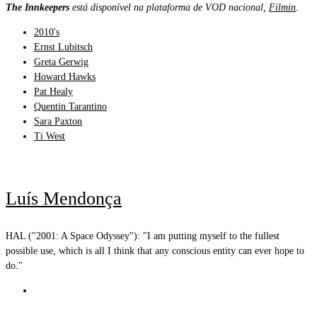
The Innkeepers
está disponível na plataforma de VOD nacional,
Filmin
.
2010's
Ernst Lubitsch
Greta Gerwig
Howard Hawks
Pat Healy
Quentin Tarantino
Sara Paxton
Ti West
Luís Mendonça
HAL ("2001: A Space Odyssey"): "I am putting myself to the fullest
possible use, which is all I think that any conscious entity can ever hope to
do."