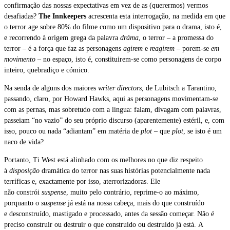
confirmação das nossas expectativas em vez de as (querermos) vermos
desafiadas?
The Innkeepers
acrescenta esta interrogação, na medida em que
o terror age sobre 80% do filme como um dispositivo para o drama, isto é,
e recorrendo à origem grega da palavra
dráma
, o terror – a promessa do
terror – é a força que faz as personagens
agirem
e
reagirem
– porem-se
em
movimento
– no espaço, isto é, constituirem-se como personagens de corpo
inteiro, quebradiço e cómico.
Na senda de alguns dos maiores
writer directors
, de Lubitsch a Tarantino,
passando, claro, por Howard Hawks, aqui as personagens movimentam-se
com as pernas, mas sobretudo com a língua: falam, divagam com palavras,
passeiam “no vazio” do seu próprio discurso (aparentemente) estéril, e, com
isso, pouco ou nada “adiantam” em matéria de
plot –
que
plot
, se isto é um
naco de vida?
Portanto, Ti West está alinhado com os melhores no que diz respeito
à
disposição
dramática do terror nas suas histórias potencialmente nada
terríficas e, exactamente por isso, aterrorizadoras. Ele
não constrói
suspense
, muito pelo contrário, reprime-o ao máximo,
porquanto o
suspense
já está na nossa cabeça, mais do que construído
e desconstruído, mastigado e processado, antes da sessão começar. Não é
preciso construir ou destruir o que construído ou destruído já está. A