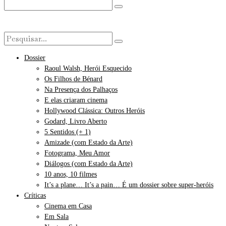
Dossier
Raoul Walsh, Herói Esquecido
Os Filhos de Bénard
Na Presença dos Palhaços
E elas criaram cinema
Hollywood Clássica: Outros Heróis
Godard, Livro Aberto
5 Sentidos (+ 1)
Amizade (com Estado da Arte)
Fotograma, Meu Amor
Diálogos (com Estado da Arte)
10 anos, 10 filmes
It’s a plane… It’s a pain… É um dossier sobre super-heróis
Críticas
Cinema em Casa
Em Sala