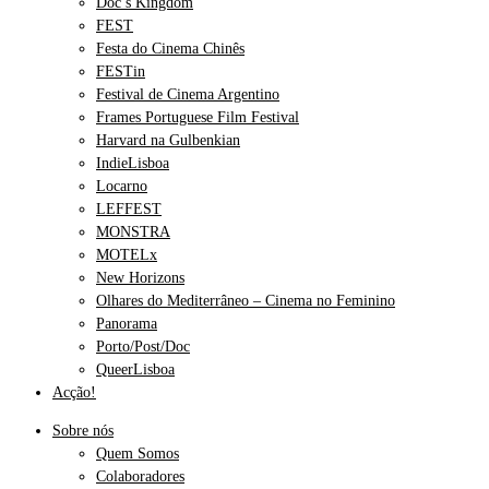
Doc’s Kingdom
FEST
Festa do Cinema Chinês
FESTin
Festival de Cinema Argentino
Frames Portuguese Film Festival
Harvard na Gulbenkian
IndieLisboa
Locarno
LEFFEST
MONSTRA
MOTELx
New Horizons
Olhares do Mediterrâneo – Cinema no Feminino
Panorama
Porto/Post/Doc
QueerLisboa
Acção!
Sobre nós
Quem Somos
Colaboradores