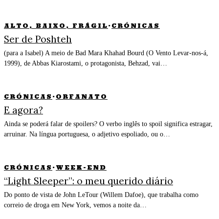
ALTO, BAIXO, FRÁGIL
·
CRÓNICAS
Ser de Poshteh
(para a Isabel) A meio de Bad Mara Khahad Bourd (O Vento Levar-nos-á,
1999), de Abbas Kiarostami, o protagonista, Behzad, vai…
CRÓNICAS
·
ORFANATO
E agora?
Ainda se poderá falar de spoilers? O verbo inglês to spoil significa estragar,
arruinar. Na língua portuguesa, o adjetivo espoliado, ou o…
CRÓNICAS
·
WEEK-END
“Light Sleeper”: o meu querido diário
Do ponto de vista de John LeTour (Willem Dafoe), que trabalha como
correio de droga em New York, vemos a noite da…