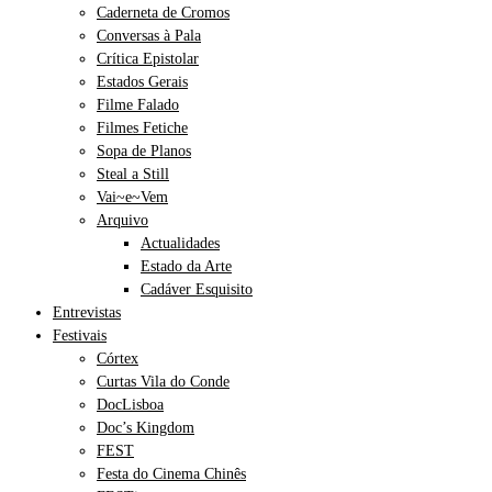
Caderneta de Cromos
Conversas à Pala
Crítica Epistolar
Estados Gerais
Filme Falado
Filmes Fetiche
Sopa de Planos
Steal a Still
Vai~e~Vem
Arquivo
Actualidades
Estado da Arte
Cadáver Esquisito
Entrevistas
Festivais
Córtex
Curtas Vila do Conde
DocLisboa
Doc’s Kingdom
FEST
Festa do Cinema Chinês