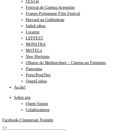
FESTin
Festival de Cinema Argentino
Frames Portuguese Film Festival
Harvard na Gulbenkian
IndieLisboa
Locarno
LEFFEST
MONSTRA
MOTELx
New Horizons
Olhares do Mediterrâneo – Cinema no Feminino
Panorama
Porto/Post/Doc
QueerLisboa
Acção!
Sobre nós
Quem Somos
Colaboradores
Facebook-f
Instagram
Youtube