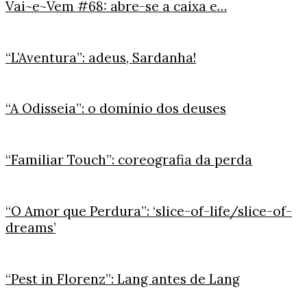
Vai~e~Vem #68: abre-se a caixa e…
“L’Aventura”: adeus, Sardanha!
“A Odisseia”: o domínio dos deuses
“Familiar Touch”: coreografia da perda
“O Amor que Perdura”: ‘slice-of-life/slice-of-
dreams’
“Pest in Florenz”: Lang antes de Lang