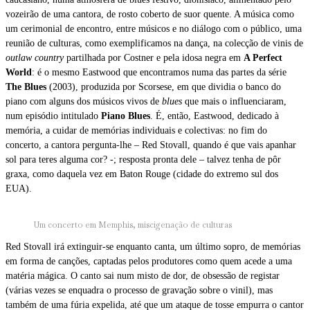
vozeirão de uma cantora, de rosto coberto de suor quente. A música como
um cerimonial de encontro, entre músicos e no diálogo com o público, uma
reunião de culturas, como exemplificamos na dança, na colecção de vinis de
outlaw country
partilhada por Costner e pela idosa negra em
A Perfect
World
: é o mesmo Eastwood que encontramos numa das partes da série
The Blues
(2003), produzida por Scorsese, em que dividia o banco do
piano com alguns dos músicos vivos de
blues
que mais o influenciaram,
num episódio intitulado
Piano Blues
. É, então, Eastwood, dedicado à
memória, a cuidar de memórias individuais e colectivas: no fim do
concerto, a cantora pergunta-lhe – Red Stovall, quando é que vais apanhar
sol para teres alguma cor? -; resposta pronta dele – talvez tenha de pôr
graxa, como daquela vez em Baton Rouge (cidade do extremo sul dos
EUA).
Um concerto em Memphis, miscigenação de culturas
Red Stovall irá extinguir-se enquanto canta, um último sopro, de memórias
em forma de canções, captadas pelos produtores como quem acede a uma
matéria mágica. O canto sai num misto de dor, de obsessão de registar
(várias vezes se enquadra o processo de gravação sobre o vinil), mas
também de uma fúria expelida, até que um ataque de tosse empurra o cantor