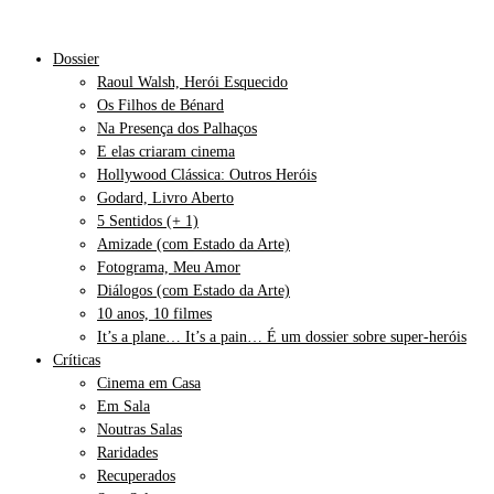
Dossier
Raoul Walsh, Herói Esquecido
Os Filhos de Bénard
Na Presença dos Palhaços
E elas criaram cinema
Hollywood Clássica: Outros Heróis
Godard, Livro Aberto
5 Sentidos (+ 1)
Amizade (com Estado da Arte)
Fotograma, Meu Amor
Diálogos (com Estado da Arte)
10 anos, 10 filmes
It’s a plane… It’s a pain… É um dossier sobre super-heróis
Críticas
Cinema em Casa
Em Sala
Noutras Salas
Raridades
Recuperados