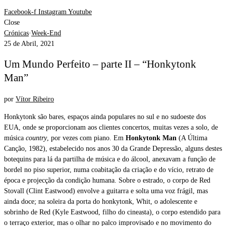
Facebook-f
Instagram
Youtube
Close
Crónicas
·
Week-End
25 de Abril, 2021
Um Mundo Perfeito – parte II – “Honkytonk
Man”
por
Vítor Ribeiro
Honkytonk são bares, espaços ainda populares no sul e no sudoeste dos
EUA, onde se proporcionam aos clientes concertos, muitas vezes a solo, de
música
country
, por vezes com piano. Em
Honkytonk Man
(A Última
Canção, 1982), estabelecido nos anos 30 da Grande Depressão, alguns destes
botequins para lá da partilha de música e do álcool, anexavam a função de
bordel no piso superior, numa coabitação da criação e do vício, retrato de
época e projecção da condição humana. Sobre o estrado, o corpo de Red
Stovall (Clint Eastwood) envolve a guitarra e solta uma voz frágil, mas
ainda doce; na soleira da porta do honkytonk, Whit, o adolescente e
sobrinho de Red (Kyle Eastwood, filho do cineasta), o corpo estendido para
o terraço exterior, mas o olhar no palco improvisado e no movimento do