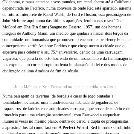
Oklahoma, o rapaz antecipa novos mundos, um canal aberto até à Califórnia
dependurada no Pacífico, numa conversa de onde Red está apartado, ausente
de futuro. Intérprete de Raoul Walsh, de Ford e Huston, esta personagem de
John McIntire aqui numa das últimas aparições, lembra-nos o seu ‘Doc’
McCord em
The Tin Star
(Sangue no Deserto, 1957) um dos homens
íntegros de Anthony Mann, um médico que ajudara a nascer dois terços da
comunidade, um humanista que promovera o encontro entre Henry Fonda e
o inexperiente xerife Anthony Perkins e que chega morto à cidade que o
esperava para celebrar o seu 75.º aniversário, dentro de uma carruagem
vagarosa, que para lá do acto horrendo de um assassinato e da fantasmagoria
nos expunha um corte abrupto na lenta implantação da lei e dos modos de
civilização de uma América de fim de século.
John McIntire e Kyle Eastwood na linha de partida para Oeste
Numa paisagem de tavernas, de bordéis e casas de jogo pintadas a
tonalidades nocturnas, uma mundividência habitada de jogadores, de
trapaceiros, de ladrões e de autoridades corruptas, que serve de cenário e de
itinerário para uma educação sentimental, com Eastwood a enquadrar
inúmeras vezes no mesmo plano, dentro do carro, a dupla de protagonistas,
a aproximá-los tal como fará em
A Perfect World
. Red introduz o sobrinho
no álcool e no sexo, uma formação que acelera a autonomia do rapaz,