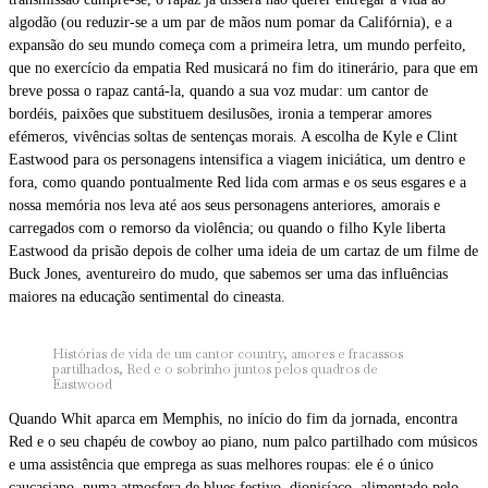
algodão (ou reduzir-se a um par de mãos num pomar da Califórnia), e a
expansão do seu mundo começa com a primeira letra, um mundo perfeito,
que no exercício da empatia Red musicará no fim do itinerário, para que em
breve possa o rapaz cantá-la, quando a sua voz mudar: um cantor de
bordéis, paixões que substituem desilusões, ironia a temperar amores
efémeros, vivências soltas de sentenças morais. A escolha de Kyle e Clint
Eastwood para os personagens intensifica a viagem iniciática, um dentro e
fora, como quando pontualmente Red lida com armas e os seus esgares e a
nossa memória nos leva até aos seus personagens anteriores, amorais e
carregados com o remorso da violência; ou quando o filho Kyle liberta
Eastwood da prisão depois de colher uma ideia de um cartaz de um filme de
Buck Jones, aventureiro do mudo, que sabemos ser uma das influências
maiores na educação sentimental do cineasta.
Histórias de vida de um cantor country, amores e fracassos
partilhados, Red e o sobrinho juntos pelos quadros de
Eastwood
Quando Whit aparca em Memphis, no início do fim da jornada, encontra
Red e o seu chapéu de cowboy ao piano, num palco partilhado com músicos
e uma assistência que emprega as suas melhores roupas: ele é o único
caucasiano, numa atmosfera de blues festivo, dionisíaco, alimentado pelo