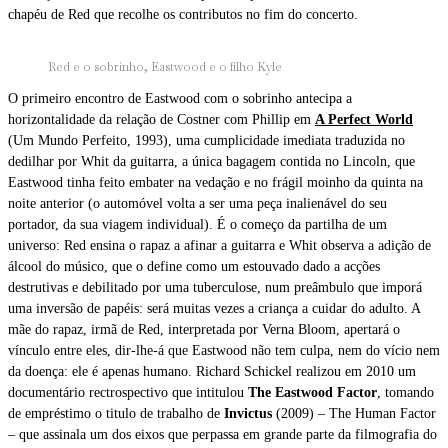
chapéu de Red que recolhe os contributos no fim do concerto.
Red e o sobrinho, Eastwood e o filho Kyle
O primeiro encontro de Eastwood com o sobrinho antecipa a
horizontalidade da relação de Costner com Phillip em
A Perfect World
(Um Mundo Perfeito, 1993), uma cumplicidade imediata traduzida no
dedilhar por Whit da guitarra, a única bagagem contida no Lincoln, que
Eastwood tinha feito embater na vedação e no frágil moinho da quinta na
noite anterior (o automóvel volta a ser uma peça inalienável do seu
portador, da sua viagem individual). É o começo da partilha de um
universo: Red ensina o rapaz a afinar a guitarra e Whit observa a adição de
álcool do músico, que o define como um estouvado dado a acções
destrutivas e debilitado por uma tuberculose, num preâmbulo que imporá
uma inversão de papéis: será muitas vezes a criança a cuidar do adulto. A
mãe do rapaz, irmã de Red, interpretada por Verna Bloom, apertará o
vínculo entre eles, dir-lhe-á que Eastwood não tem culpa, nem do vício nem
da doença: ele é apenas humano. Richard Schickel realizou em 2010 um
documentário rectrospectivo que intitulou
The Eastwood Factor
, tomando
de empréstimo o titulo de trabalho de
Invictus
(2009) – The Human Factor
– que assinala um dos eixos que perpassa em grande parte da filmografia do