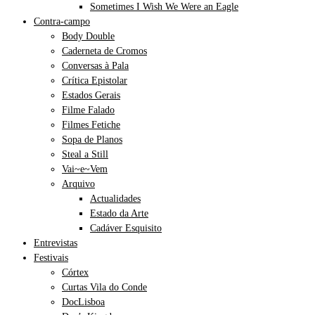
Sometimes I Wish We Were an Eagle
Contra-campo
Body Double
Caderneta de Cromos
Conversas à Pala
Crítica Epistolar
Estados Gerais
Filme Falado
Filmes Fetiche
Sopa de Planos
Steal a Still
Vai~e~Vem
Arquivo
Actualidades
Estado da Arte
Cadáver Esquisito
Entrevistas
Festivais
Córtex
Curtas Vila do Conde
DocLisboa