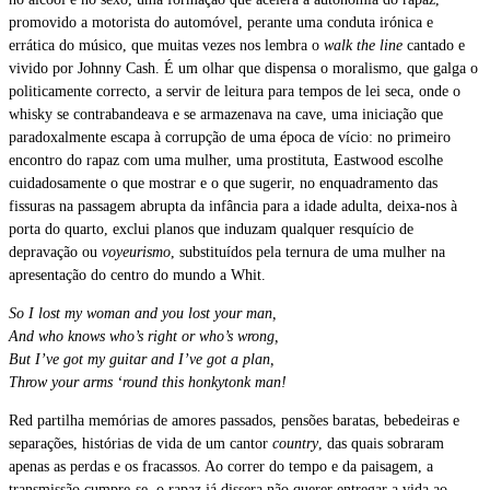
promovido a motorista do automóvel, perante uma conduta irónica e
errática do músico, que muitas vezes nos lembra o
walk the line
cantado e
vivido por Johnny Cash. É um olhar que dispensa o moralismo, que galga o
politicamente correcto, a servir de leitura para tempos de lei seca, onde o
whisky se contrabandeava e se armazenava na cave, uma iniciação que
paradoxalmente escapa à corrupção de uma época de vício: no primeiro
encontro do rapaz com uma mulher, uma prostituta, Eastwood escolhe
cuidadosamente o que mostrar e o que sugerir, no enquadramento das
fissuras na passagem abrupta da infância para a idade adulta, deixa-nos à
porta do quarto, exclui planos que induzam qualquer resquício de
depravação ou
voyeurismo
, substituídos pela ternura de uma mulher na
apresentação do centro do mundo a Whit.
So I lost my woman and you lost your man,
And who knows who’s right or who’s wrong,
But I’ve got my guitar and I’ve got a plan,
Throw your arms ‘round this honkytonk man!
Red partilha memórias de amores passados, pensões baratas, bebedeiras e
separações, histórias de vida de um cantor
country
, das quais sobraram
apenas as perdas e os fracassos. Ao correr do tempo e da paisagem, a
transmissão cumpre-se, o rapaz já dissera não querer entregar a vida ao