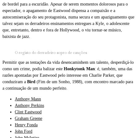
de bordel para a escuridão. Apesar de serem momentos dolorosos para o
espectador, o apagamento de Eastwood dispensa a compaixão e a
autocomiseração do seu protagonista, numa secura e um apaziguamento que
talvez sejam os derradeiros ensinamentos entregues a Kyle, o adolescente
que, entretanto, dentro e fora de Hollywood, o viu tornar-se músico,
baixista de jazz.
O registo do derradeiro sopro de canções
Permitir que as tentações da vida desencaminhem um talento, desperdiçá-lo
como um crime, podia balizar este
Honkytonk Man
: é, também, uma das
razões apontadas por Eastwood pelo interesse em Charlie Parker, que
conduziram a
Bird
(Fim de um Sonho, 1988), com encontro marcado para
a continuação de um mundo perfeito.
Anthony Mann
Anthony Perkins
Clint Eastwood
Graham Greene
Henry Fonda
John Ford
John McIntire