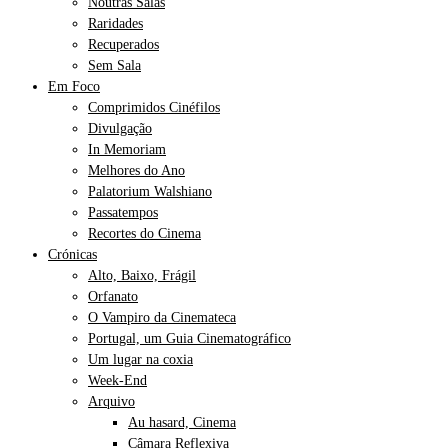
Noutras Salas
Raridades
Recuperados
Sem Sala
Em Foco
Comprimidos Cinéfilos
Divulgação
In Memoriam
Melhores do Ano
Palatorium Walshiano
Passatempos
Recortes do Cinema
Crónicas
Alto, Baixo, Frágil
Orfanato
O Vampiro da Cinemateca
Portugal, um Guia Cinematográfico
Um lugar na coxia
Week-End
Arquivo
Au hasard, Cinema
Câmara Reflexiva