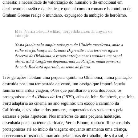
cineasta: a necessidade de valorização do humano e do emocional em
detrimento da razão e da técnica, e que tal como o romance homónimo de
Graham Greene realça o mundano, expurgado da ambição de heroísmo.
Mãe (Verna Bloom) e filho, despedida antes da viagem de
iniciação
Nesta janela pela ampla paisagem da História americana, onde o
velho vê o falhanço, da Grande Depressão e dos terrenos agora
desertos de Oklahoma, o rapaz antecipa novos mundos, um canal
aberto até à Califórnia dependurada no Pacífico, numa conversa
de onde Red está apartado, ausente de futuro.
Três gerações habitam uma pequena quinta no Oklahoma, numa plantação
destruída por uma tempestade de vento, um castigo que imporá àquela
família uma árdua viagem,
okies
que partilharão a rota dos Joads, os
protagonistas de
As Vinhas da Ira
(1939), atlas de John Steinbeck, que John
Ford adaptaria ao cinema no ano seguinte: um êxodo a caminho da
Califórnia, das vinhas e dos pomares, empurrados das suas terras pela
escassez e pelas hipotecas. Nos interiores de uma pequena habitação,
desenhada por uma ténue claridade, Verna Bloom, rouba o filme aos dois
protagonistas até ao início da viagem: enquanto amamenta uma criança,
observamos o rosto dela marcado pelas horas de trabalho, de sol a sol, e