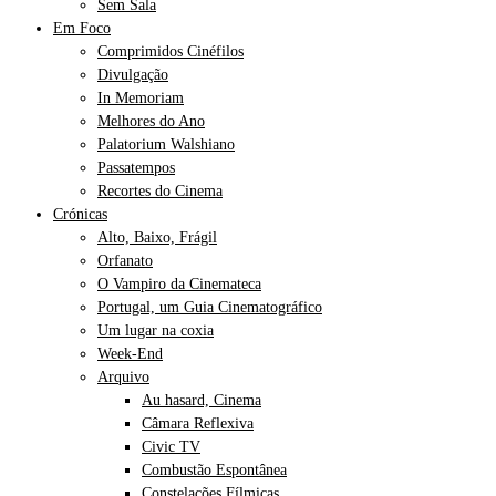
Sem Sala
Em Foco
Comprimidos Cinéfilos
Divulgação
In Memoriam
Melhores do Ano
Palatorium Walshiano
Passatempos
Recortes do Cinema
Crónicas
Alto, Baixo, Frágil
Orfanato
O Vampiro da Cinemateca
Portugal, um Guia Cinematográfico
Um lugar na coxia
Week-End
Arquivo
Au hasard, Cinema
Câmara Reflexiva
Civic TV
Combustão Espontânea
Constelações Fílmicas