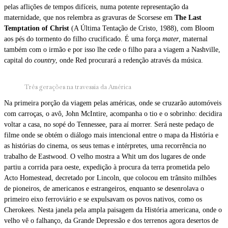
pelas aflições de tempos difíceis, numa potente representação da
maternidade, que nos relembra as gravuras de Scorsese em
The Last
Temptation of Christ
(A Última Tentação de Cristo, 1988), com Bloom
aos pés do tormento do filho crucificado. É uma força
mater
, maternal
também com o irmão e por isso lhe cede o filho para a viagem a Nashville,
capital do
country
, onde Red procurará a redenção através da música.
Três gerações na travessia da América
Na primeira porção da viagem pelas américas, onde se cruzarão automóveis
com carroças, o avô, John McIntire, acompanha o tio e o sobrinho: decidira
voltar a casa, no sopé do Tennessee, para aí morrer. Será neste pedaço de
filme onde se obtém o diálogo mais intencional entre o mapa da História e
as histórias do cinema, os seus temas e intérpretes, uma recorrência no
trabalho de Eastwood. O velho mostra a Whit um dos lugares de onde
partiu a corrida para oeste, expedição à procura da terra prometida pelo
Acto Homestead, decretado por Lincoln, que colocou em trânsito milhões
de pioneiros, de americanos e estrangeiros, enquanto se desenrolava o
primeiro eixo ferroviário e se expulsavam os povos nativos, como os
Cherokees. Nesta janela pela ampla paisagem da História americana, onde o
velho vê o falhanço, da Grande Depressão e dos terrenos agora desertos de