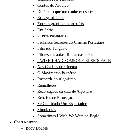
Contos do Arquivo
Do álbum que me coube em sorte
Ecstasy of Gold
Entre o granito e o arco-íris
Em Série
«Entre Parêntesis»
Ficheiros Secretos do Cinema Português
Filmado Tangente
Filmes nas aulas, filmes nas mãos
I WISH I HAD SOMEONE ELSE’S FACE
Nos Confins do Cinema
O Movimento Perpétuo
Raccords do Algoritmo
Ramalhetes
Recordações da casa de Alpendre
Retratos de Projecção
Se Confinado Um Espectador
Simulacros
Sometimes I Wish We Were an Eagle
Contra-campo
Body Double