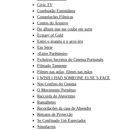
Civic TV
Combustão Espontânea
Constelações Fílmicas
Contos do Arquivo
Do álbum que me coube em sorte
Ecstasy of Gold
Entre o granito e o arco-íris
Em Série
«Entre Parêntesis»
Ficheiros Secretos do Cinema Português
Filmado Tangente
Filmes nas aulas, filmes nas mãos
I WISH I HAD SOMEONE ELSE’S FACE
Nos Confins do Cinema
O Movimento Perpétuo
Raccords do Algoritmo
Ramalhetes
Recordações da casa de Alpendre
Retratos de Projecção
Se Confinado Um Espectador
Simulacros