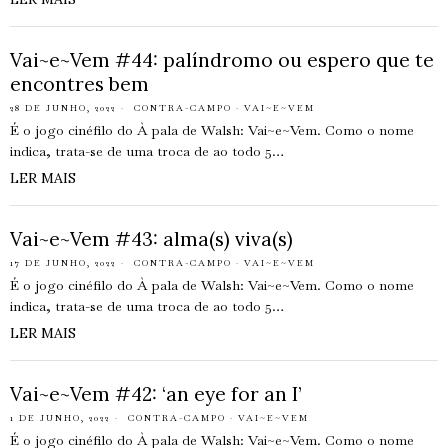
Vai~e~Vem #44: palíndromo ou espero que te
encontres bem
28 DE JUNHO, 2022
CONTRA-CAMPO
·
VAI~E~VEM
É o jogo cinéfilo do À pala de Walsh: Vai~e~Vem. Como o nome
indica, trata-se de uma troca de ao todo 5…
LER MAIS
Vai~e~Vem #43: alma(s) viva(s)
17 DE JUNHO, 2022
CONTRA-CAMPO
·
VAI~E~VEM
É o jogo cinéfilo do À pala de Walsh: Vai~e~Vem. Como o nome
indica, trata-se de uma troca de ao todo 5…
LER MAIS
Vai~e~Vem #42: ‘an eye for an I’
1 DE JUNHO, 2022
CONTRA-CAMPO
·
VAI~E~VEM
É o jogo cinéfilo do À pala de Walsh: Vai~e~Vem. Como o nome