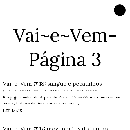
Vai~e~Vem
-
Página 3
Vai~e~Vem #48: sangue e pecadilhos
5 DE DEZEMBRO, 2022
CONTRA-CAMPO
·
VAI~E~VEM
É o jogo cinéfilo do À pala de Walsh: Vai~e~Vem. Como o nome
indica, trata-se de uma troca de ao todo 5…
LER MAIS
Vai~e~Vem #47: movimentos do tempo