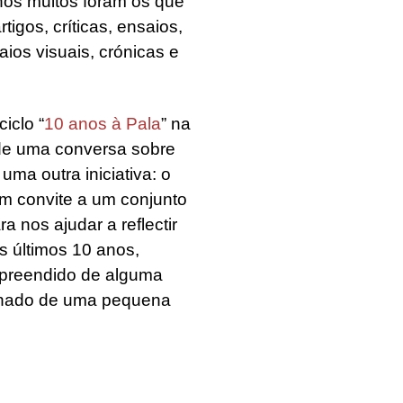
os muitos foram os que
gos, críticas, ensaios,
aios visuais, crónicas e
iclo “
10 anos à Pala
” na
de uma conversa sobre
uma outra iniciativa: o
m convite a um conjunto
 nos ajudar a reflectir
s últimos 10 anos,
urpreendido de alguma
nhado de uma pequena