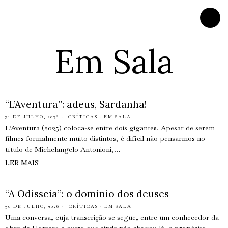
Em Sala
“L’Aventura”: adeus, Sardanha!
31 DE JULHO, 2026
CRÍTICAS
·
EM SALA
L’Aventura (2025) coloca-se entre dois gigantes. Apesar de serem
filmes formalmente muito distintos, é difícil não pensarmos no
título de Michelangelo Antonioni,…
LER MAIS
“A Odisseia”: o domínio dos deuses
30 DE JULHO, 2026
CRÍTICAS
·
EM SALA
Uma conversa, cuja transcrição se segue, entre um conhecedor da