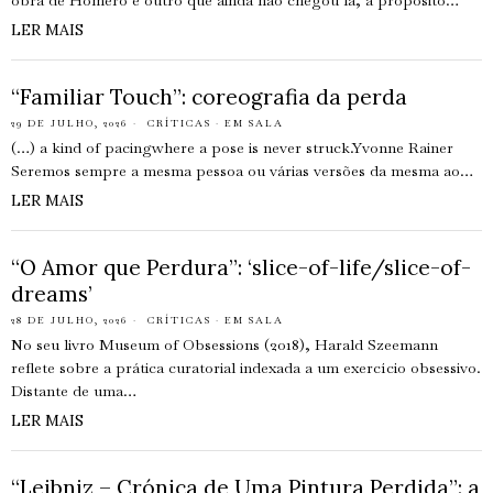
obra de Homero e outro que ainda não chegou lá, a propósito…
LER MAIS
“Familiar Touch”: coreografia da perda
29 DE JULHO, 2026
CRÍTICAS
·
EM SALA
(…) a kind of pacingwhere a pose is never struck.Yvonne Rainer
Seremos sempre a mesma pessoa ou várias versões da mesma ao…
LER MAIS
“O Amor que Perdura”: ‘slice-of-life/slice-of-
dreams’
28 DE JULHO, 2026
CRÍTICAS
·
EM SALA
No seu livro Museum of Obsessions (2018), Harald Szeemann
reflete sobre a prática curatorial indexada a um exercício obsessivo.
Distante de uma…
LER MAIS
“Leibniz – Crónica de Uma Pintura Perdida”: a