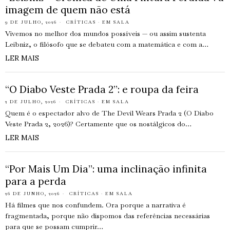
imagem de quem não está
9 DE JULHO, 2026
CRÍTICAS
·
EM SALA
Vivemos no melhor dos mundos possíveis — ou assim sustenta
Leibniz, o filósofo que se debateu com a matemática e com a…
LER MAIS
“O Diabo Veste Prada 2”: e roupa da feira
2 DE JULHO, 2026
CRÍTICAS
·
EM SALA
Quem é o espectador alvo de The Devil Wears Prada 2 (O Diabo
Veste Prada 2, 2026)? Certamente que os nostálgicos do…
LER MAIS
“Por Mais Um Dia”: uma inclinação infinita
para a perda
26 DE JUNHO, 2026
CRÍTICAS
·
EM SALA
Há filmes que nos confundem. Ora porque a narrativa é
fragmentada, porque não dispomos das referências necessárias
para que se possam cumprir…