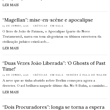
LER MAIS
“Magellan”: mise-en-scène e apocalipse
25 DE JUNHO, 2026
CRÍTICAS
·
EM SALA
O livro de João de Patmos, o Apocalipse (parte do Novo
Testamento), narra em tons alegoristas os últimos estertores da
civilização judaico-cristã sob…
LER MAIS
“Duas Vezes João Liberada”: ‘O Ghosts of Past
Time!’
19 DE JUNHO, 2026
CRÍTICAS
·
EM SALA
·
SESSÕES À PALA DE WALSH
A neve que se tinha abatido sobre Berlim começava agora a
derreter. O sol brilhava naquele último dia. No S-Bahn, a caminho…
LER MAIS
“Dois Procuradores”: longa se torna a espera