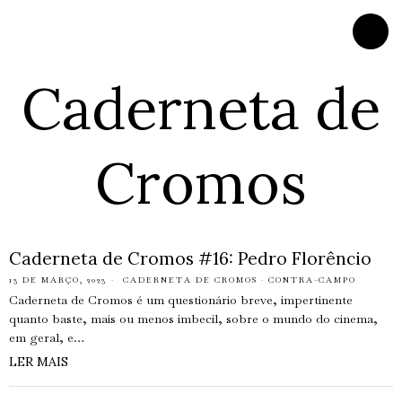
Caderneta de
Cromos
Caderneta de Cromos #16: Pedro Florêncio
13 DE MARÇO, 2023
CADERNETA DE CROMOS
·
CONTRA-CAMPO
Caderneta de Cromos é um questionário breve, impertinente
quanto baste, mais ou menos imbecil, sobre o mundo do cinema,
em geral, e…
LER MAIS