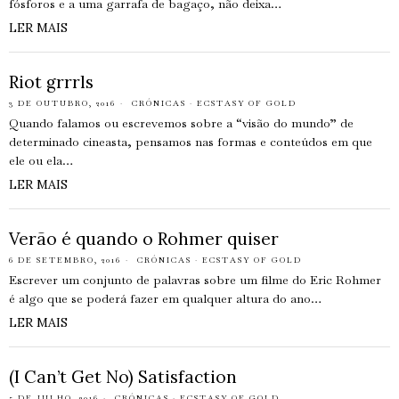
fósforos e a uma garrafa de bagaço, não deixa…
LER MAIS
Riot grrrls
3 DE OUTUBRO, 2016
CRÓNICAS
·
ECSTASY OF GOLD
Quando falamos ou escrevemos sobre a “visão do mundo” de
determinado cineasta, pensamos nas formas e conteúdos em que
ele ou ela…
LER MAIS
Verão é quando o Rohmer quiser
6 DE SETEMBRO, 2016
CRÓNICAS
·
ECSTASY OF GOLD
Escrever um conjunto de palavras sobre um filme do Eric Rohmer
é algo que se poderá fazer em qualquer altura do ano…
LER MAIS
(I Can’t Get No) Satisfaction
5 DE JULHO, 2016
CRÓNICAS
·
ECSTASY OF GOLD