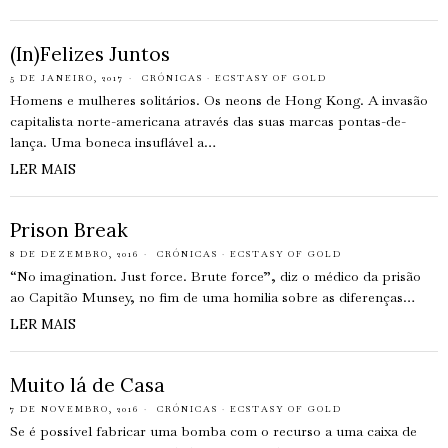
(In)Felizes Juntos
5 DE JANEIRO, 2017
CRÓNICAS
·
ECSTASY OF GOLD
Homens e mulheres solitários. Os neons de Hong Kong. A invasão
capitalista norte-americana através das suas marcas pontas-de-
lança. Uma boneca insuflável a…
LER MAIS
Prison Break
8 DE DEZEMBRO, 2016
CRÓNICAS
·
ECSTASY OF GOLD
“No imagination. Just force. Brute force”, diz o médico da prisão
ao Capitão Munsey, no fim de uma homilia sobre as diferenças…
LER MAIS
Muito lá de Casa
7 DE NOVEMBRO, 2016
CRÓNICAS
·
ECSTASY OF GOLD
Se é possível fabricar uma bomba com o recurso a uma caixa de