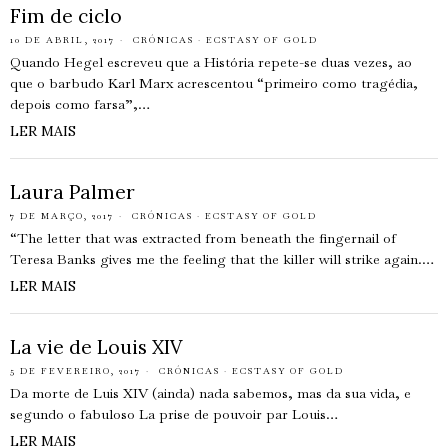
Fim de ciclo
10 DE ABRIL, 2017
CRÓNICAS
·
ECSTASY OF GOLD
Quando Hegel escreveu que a História repete-se duas vezes, ao
que o barbudo Karl Marx acrescentou “primeiro como tragédia,
depois como farsa”,…
LER MAIS
Laura Palmer
7 DE MARÇO, 2017
CRÓNICAS
·
ECSTASY OF GOLD
“The letter that was extracted from beneath the fingernail of
Teresa Banks gives me the feeling that the killer will strike again.…
LER MAIS
La vie de Louis XIV
5 DE FEVEREIRO, 2017
CRÓNICAS
·
ECSTASY OF GOLD
Da morte de Luis XIV (ainda) nada sabemos, mas da sua vida, e
segundo o fabuloso La prise de pouvoir par Louis…
LER MAIS