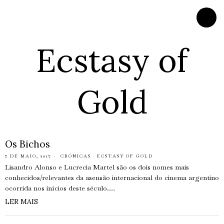
Ecstasy of
Gold
Os Bichos
7 DE MAIO, 2017
CRÓNICAS
·
ECSTASY OF GOLD
Lisandro Alonso e Lucrecia Martel são os dois nomes mais
conhecidos/relevantes da asensão internacional do cinema argentino
ocorrida nos inícios deste século.…
LER MAIS