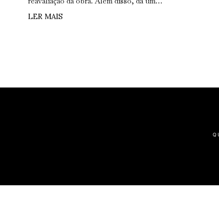
reavaliação da obra. Além disso, dá um…
LER MAIS
Q