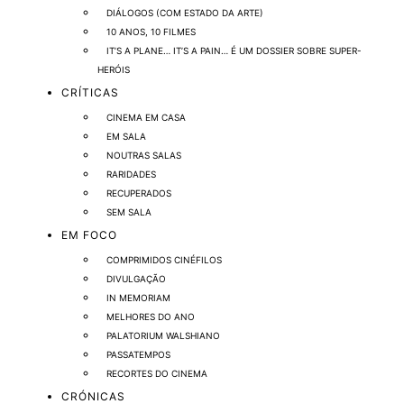
DIÁLOGOS (COM ESTADO DA ARTE)
10 ANOS, 10 FILMES
IT’S A PLANE… IT’S A PAIN… É UM DOSSIER SOBRE SUPER-
HERÓIS
CRÍTICAS
CINEMA EM CASA
EM SALA
NOUTRAS SALAS
RARIDADES
RECUPERADOS
SEM SALA
EM FOCO
COMPRIMIDOS CINÉFILOS
DIVULGAÇÃO
IN MEMORIAM
MELHORES DO ANO
PALATORIUM WALSHIANO
PASSATEMPOS
RECORTES DO CINEMA
CRÓNICAS