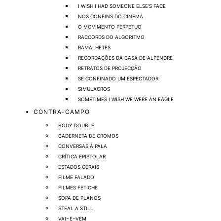
I WISH I HAD SOMEONE ELSE’S FACE
NOS CONFINS DO CINEMA
O MOVIMENTO PERPÉTUO
RACCORDS DO ALGORITMO
RAMALHETES
RECORDAÇÕES DA CASA DE ALPENDRE
RETRATOS DE PROJECÇÃO
SE CONFINADO UM ESPECTADOR
SIMULACROS
SOMETIMES I WISH WE WERE AN EAGLE
CONTRA-CAMPO
BODY DOUBLE
CADERNETA DE CROMOS
CONVERSAS À PALA
CRÍTICA EPISTOLAR
ESTADOS GERAIS
FILME FALADO
FILMES FETICHE
SOPA DE PLANOS
STEAL A STILL
VAI~E~VEM