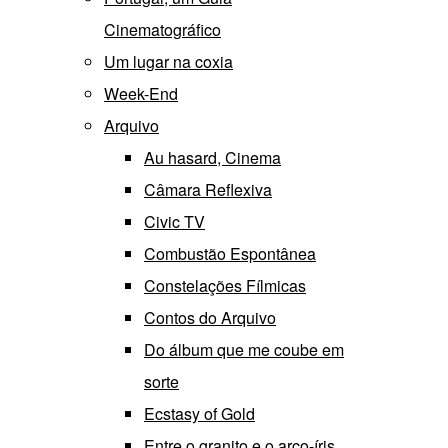
Cinematográfico
Um lugar na coxia
Week-End
Arquivo
Au hasard, Cinema
Câmara Reflexiva
Civic TV
Combustão Espontânea
Constelações Fílmicas
Contos do Arquivo
Do álbum que me coube em
sorte
Ecstasy of Gold
Entre o granito e o arco-íris