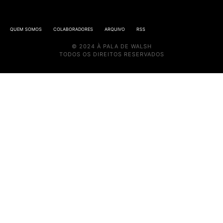
QUEM SOMOS
COLABORADORES
ARQUIVO
RSS
© 2024 À PALA DE WALSH
TODOS OS DIREITOS RESERVADOS