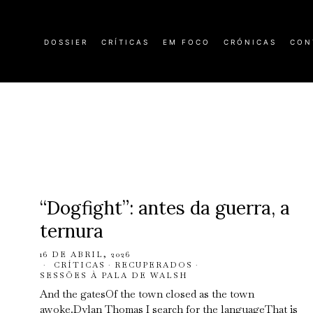
DOSSIER
CRÍTICAS
EM FOCO
CRÓNICAS
CON
“Dogfight”: antes da guerra, a
ternura
16 DE ABRIL, 2026
CRÍTICAS
·
RECUPERADOS
·
SESSÕES À PALA DE WALSH
And the gatesOf the town closed as the town
awoke.Dylan Thomas I search for the languageThat is