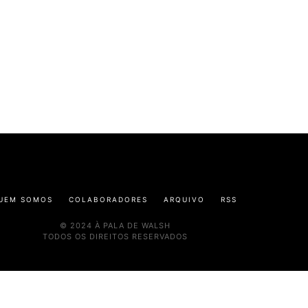
UEM SOMOS
COLABORADORES
ARQUIVO
RSS
© 2024 À PALA DE WALSH
TODOS OS DIREITOS RESERVADOS