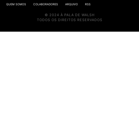
QUEM SOMOS
COLABORADORES
ARQUIVO
RSS
© 2024 À PALA DE WALSH
TODOS OS DIREITOS RESERVADOS