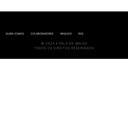
QUEM SOMOS
COLABORADORES
ARQUIVO
RSS
© 2024 À PALA DE WALSH
TODOS OS DIREITOS RESERVADOS