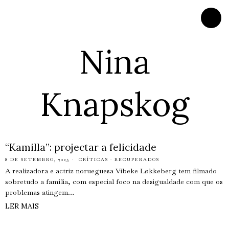
Nina
Knapskog
“Kamilla”: projectar a felicidade
8 DE SETEMBRO, 2025
CRÍTICAS
·
RECUPERADOS
A realizadora e actriz norueguesa Vibeke Løkkeberg tem filmado
sobretudo a família, com especial foco na desigualdade com que os
problemas atingem…
LER MAIS