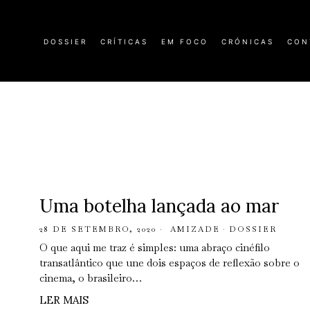
DOSSIER
CRÍTICAS
EM FOCO
CRÓNICAS
CON
Uma botelha lançada ao mar
28 DE SETEMBRO, 2020
AMIZADE
·
DOSSIER
O que aqui me traz é simples: uma abraço cinéfilo
transatlântico que une dois espaços de reflexão sobre o
cinema, o brasileiro…
LER MAIS