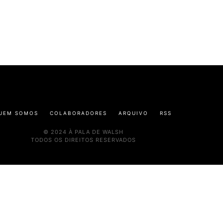
UEM SOMOS
COLABORADORES
ARQUIVO
RSS
© 2024 À PALA DE WALSH
TODOS OS DIREITOS RESERVADOS