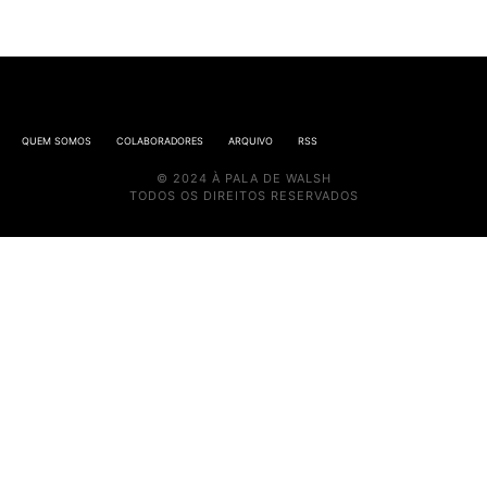
QUEM SOMOS
COLABORADORES
ARQUIVO
RSS
© 2024 À PALA DE WALSH
TODOS OS DIREITOS RESERVADOS