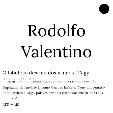
Rodolfo
Valentino
O fabuloso destino dos irmãos D’Algy
14 DE OUTUBRO, 2018
CRÓNICAS
·
FICHEIROS SECRETOS DO CINEMA PORTUGUÊS
Baptizado de António Lozano Guedes Infante, Tony adoptaria o
nome artístico Algy, palavra criada a partir das iniciais dos seus
nomes. A…
LER MAIS