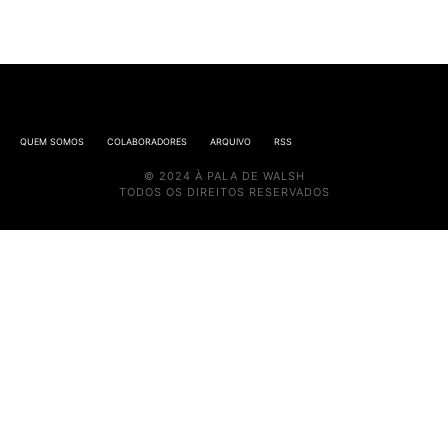
QUEM SOMOS
COLABORADORES
ARQUIVO
RSS
© 2024 À PALA DE WALSH
TODOS OS DIREITOS RESERVADOS