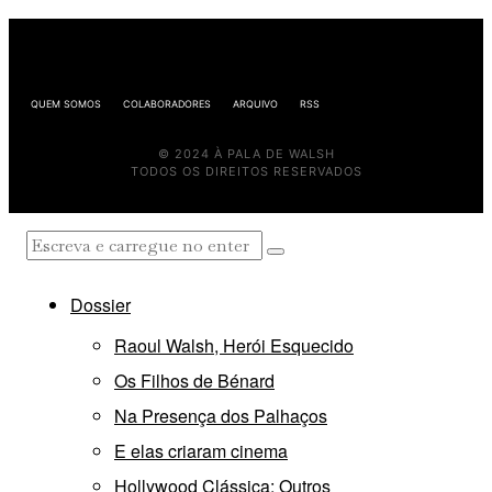
QUEM SOMOS
COLABORADORES
ARQUIVO
RSS
© 2024 À PALA DE WALSH
TODOS OS DIREITOS RESERVADOS
Dossier
Raoul Walsh, Herói Esquecido
Os Filhos de Bénard
Na Presença dos Palhaços
E elas criaram cinema
Hollywood Clássica: Outros