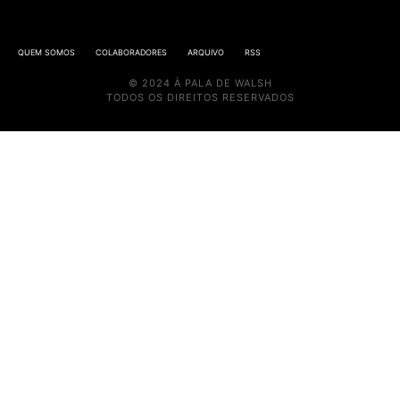
QUEM SOMOS
COLABORADORES
ARQUIVO
RSS
© 2024 À PALA DE WALSH
TODOS OS DIREITOS RESERVADOS