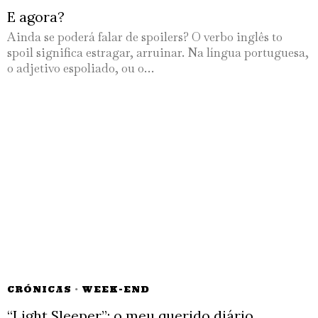
E agora?
Ainda se poderá falar de spoilers? O verbo inglês to
spoil significa estragar, arruinar. Na língua portuguesa,
o adjetivo espoliado, ou o…
CRÓNICAS
·
WEEK-END
“Light Sleeper”: o meu querido diário