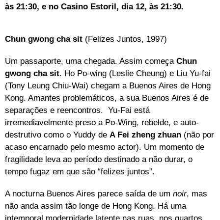
às 21:30, e no Casino Estoril, dia 12, às 21:30.
Chun gwong cha sit
(Felizes Juntos, 1997)
Um passaporte, uma chegada. Assim começa
Chun
gwong cha sit
. Ho Po-wing (Leslie Cheung) e Liu Yu-fai
(Tony Leung Chiu-Wai) chegam a Buenos Aires de Hong
Kong. Amantes problemáticos, a sua Buenos Aires é de
separações e reencontros. Yu-Fai está
irremediavelmente preso a Po-Wing, rebelde, e auto-
destrutivo como o Yuddy de
A Fei zheng zhuan
(não por
acaso encarnado pelo mesmo actor). Um momento de
fragilidade leva ao período destinado a não durar, o
tempo fugaz em que são “felizes juntos”.
A nocturna Buenos Aires parece saída de um
noir
, mas
não anda assim tão longe de Hong Kong. Há uma
intemporal modernidade latente nas ruas, nos quartos,