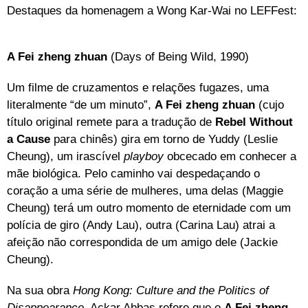
Destaques da homenagem a Wong Kar-Wai no LEFFest:
A Fei zheng zhuan
(Days of Being Wild, 1990)
Um filme de cruzamentos e relações fugazes, uma
literalmente “de um minuto”,
A Fei zheng zhuan
(cujo
título original remete para a tradução de
Rebel Without
a Cause
para chinês) gira em torno de Yuddy (Leslie
Cheung), um irascível
playboy
obcecado em conhecer a
mãe biológica. Pelo caminho vai despedaçando o
coração a uma série de mulheres, uma delas (Maggie
Cheung) terá um outro momento de eternidade com um
polícia de giro (Andy Lau), outra (Carina Lau) atrai a
afeição não correspondida de um amigo dele (Jackie
Cheung).
Na sua obra
Hong Kong: Culture and the Politics of
Disappearance
, Ackar Abbas refere que o
A Fei zheng