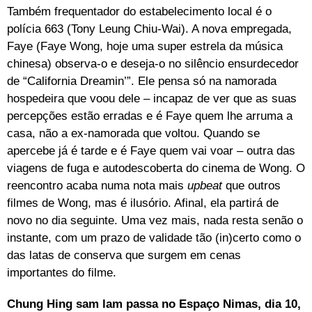
Também frequentador do estabelecimento local é o
polícia 663 (Tony Leung Chiu-Wai). A nova empregada,
Faye (Faye Wong, hoje uma super estrela da música
chinesa) observa-o e deseja-o no silêncio ensurdecedor
de “California Dreamin’”. Ele pensa só na namorada
hospedeira que voou dele – incapaz de ver que as suas
percepções estão erradas e é Faye quem lhe arruma a
casa, não a ex-namorada que voltou. Quando se
apercebe já é tarde e é Faye quem vai voar – outra das
viagens de fuga e autodescoberta do cinema de Wong. O
reencontro acaba numa nota mais
upbeat
que outros
filmes de Wong, mas é ilusório. Afinal, ela partirá de
novo no dia seguinte. Uma vez mais, nada resta senão o
instante, com um prazo de validade tão (in)certo como o
das latas de conserva que surgem em cenas
importantes do filme.
Chung Hing sam lam passa no Espaço Nimas, dia 10,