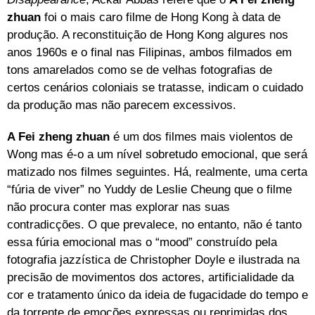
zhuan
foi o mais caro filme de Hong Kong à data de
produção. A reconstituição de Hong Kong algures nos
anos 1960s e o final nas Filipinas, ambos filmados em
tons amarelados como se de velhas fotografias de
certos cenários coloniais se tratasse, indicam o cuidado
da produção mas não parecem excessivos.
A Fei zheng zhuan
é um dos filmes mais violentos de
Wong mas é-o a um nível sobretudo emocional, que será
matizado nos filmes seguintes. Há, realmente, uma certa
“fúria de viver” no Yuddy de Leslie Cheung que o filme
não procura conter mas explorar nas suas
contradicções. O que prevalece, no entanto, não é tanto
essa fúria emocional mas o “mood” construído pela
fotografia jazzística de Christopher Doyle e ilustrada na
precisão de movimentos dos actores, artificialidade da
cor e tratamento único da ideia de fugacidade do tempo e
da torrente de emoções expressas ou reprimidas dos