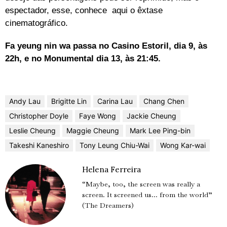
espectador, esse, conhece aqui o êxtase
cinematográfico.
Fa yeung nin wa passa no Casino Estoril, dia 9, às
22h, e no Monumental dia 13, às 21:45.
Andy Lau
Brigitte Lin
Carina Lau
Chang Chen
Christopher Doyle
Faye Wong
Jackie Cheung
Leslie Cheung
Maggie Cheung
Mark Lee Ping-bin
Takeshi Kaneshiro
Tony Leung Chiu-Wai
Wong Kar-wai
Helena Ferreira
“Maybe, too, the screen was really a
screen. It screened us... from the world”
(The Dreamers)