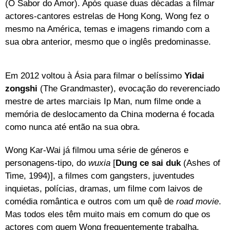
(O Sabor do Amor). Após quase duas décadas a filmar
actores-cantores estrelas de Hong Kong, Wong fez o
mesmo na América, temas e imagens rimando com a
sua obra anterior, mesmo que o inglês predominasse.
Em 2012 voltou à Ásia para filmar o belíssimo
Yidai
zongshi
(The Grandmaster), evocação do reverenciado
mestre de artes marciais Ip Man, num filme onde a
memória de deslocamento da China moderna é focada
como nunca até então na sua obra.
Wong Kar-Wai já filmou uma série de géneros e
personagens-tipo, do
wuxia
[
Dung ce sai duk
(Ashes of
Time, 1994)], a filmes com gangsters, juventudes
inquietas, polícias, dramas, um filme com laivos de
comédia romântica e outros com um quê de
road movie
.
Mas todos eles têm muito mais em comum do que os
actores com quem Wong frequentemente trabalha.