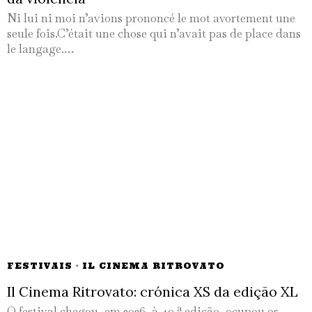
Ni lui ni moi n’avions prononcé le mot avortement une
seule fois.C’était une chose qui n’avait pas de place dans
le langage.…
FESTIVAIS
·
IL CINEMA RITROVATO
Il Cinema Ritrovato: crónica XS da edição XL
O festival chegou, em 2026, à 40.ª edição, ocupou os