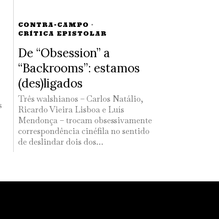
CONTRA-CAMPO
·
CRÍTICA EPISTOLAR
De “Obsession” a
“Backrooms”: estamos
(des)ligados
Três walshianos – Carlos Natálio,
s
Ricardo Vieira Lisboa e Luís
Mendonça – trocam obsessivamente
correspondência cinéfila no sentido
de deslindar dois dos…