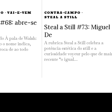
PO
·
VAI~E~VEM
CONTRA-CAMPO
·
STEAL A STILL
#68: abre-se
Steal a Still #73: Miguel
De
 do À pala de Walsh:
A rubrica Steal a Still celebra a
 o nome indica,
potência estética do still e a
roca de ao todo
curiosidade voyeur pelo que de mai
recente “o igual…