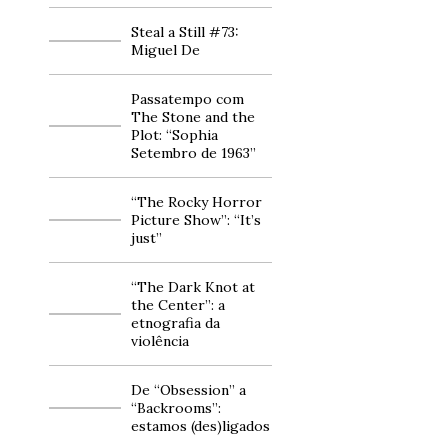
Steal a Still #73:
Miguel De
Passatempo com
The Stone and the
Plot: “Sophia
Setembro de 1963”
“The Rocky Horror
Picture Show”: “It’s
just”
“The Dark Knot at
the Center”: a
etnografia da
violência
De “Obsession” a
“Backrooms”:
estamos (des)ligados