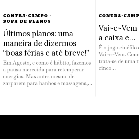
CONTRA-CAMPO
·
CONTRA-CAM
SOPA DE PLANOS
Vai~e~Vem 
Últimos planos: uma
a caixa e…
maneira de dizermos
É o jogo cinéfilo
“boas férias e até breve!”
Vai~e~Vem. Como
trata-se de uma t
Em Agosto, e como é hábito, fazemos
cinco…
a pausa merecida para retemperar
energias. Mas antes mesmo de
zarparem para banhos e massagens,…