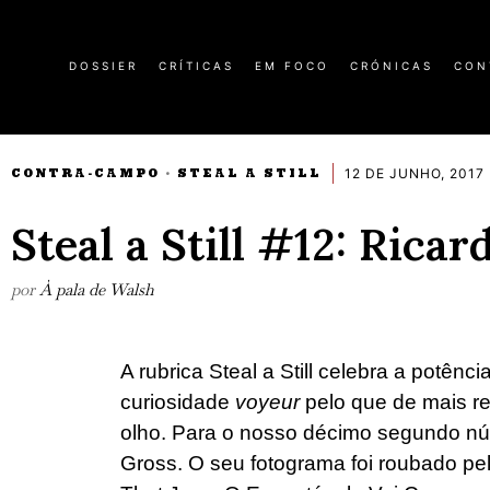
DOSSIER
CRÍTICAS
EM FOCO
CRÓNICAS
CON
12 DE JUNHO, 2017
CONTRA-CAMPO
STEAL A STILL
·
Steal a Still #12: Rica
por
À pala de Walsh
A rubrica Steal a Still celebra a potênci
curiosidade
voyeur
pelo que de mais rec
olho. Para o nosso décimo segundo nú
Gross. O seu fotograma foi roubado pel