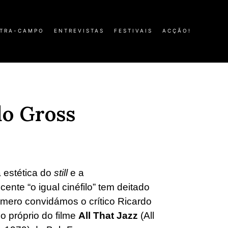
TRA-CAMPO
ENTREVISTAS
FESTIVAIS
ACÇÃO!
rdo Gross
a estética do
still
e a
ente “o igual cinéfilo” tem deitado
mero convidámos o crítico Ricardo
o próprio do filme
All That Jazz
(All