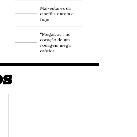
Mal-estares da
cinefilia ontem e
hoje
“MegaDoc”: no
coração de um
rodagem mega
caótica
OS