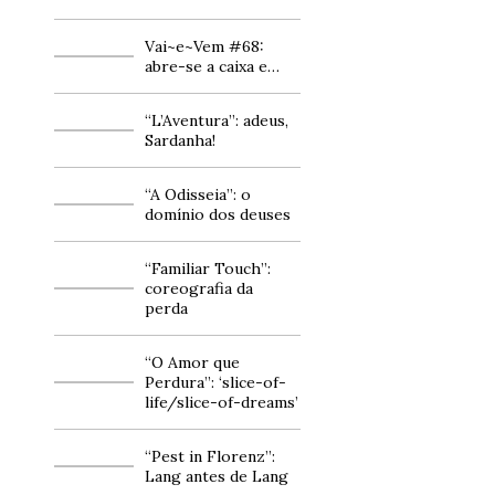
Vai~e~Vem #68:
abre-se a caixa e…
“L’Aventura”: adeus,
Sardanha!
“A Odisseia”: o
domínio dos deuses
“Familiar Touch”:
coreografia da
perda
“O Amor que
Perdura”: ‘slice-of-
life/slice-of-dreams’
“Pest in Florenz”:
Lang antes de Lang