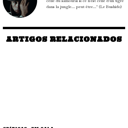
celle du samourai si ce n'est celle d'un tigre
dans la jungle... peut-être..." (Le Bushido)
ARTIGOS RELACIONADOS