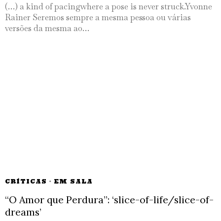
(…) a kind of pacingwhere a pose is never struck.Yvonne
Rainer Seremos sempre a mesma pessoa ou várias
versões da mesma ao…
CRÍTICAS
·
EM SALA
“O Amor que Perdura”: ‘slice-of-life/slice-of-
dreams’