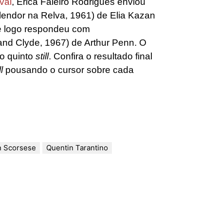
val
, Érica Faleiro Rodrigues enviou
lendor na Relva, 1961) de Elia Kazan
ue logo respondeu com
and Clyde, 1967) de Arthur Penn. O
ao quinto
still
. Confira o resultado final
ll
pousando o cursor sobre cada
n Scorsese
Quentin Tarantino