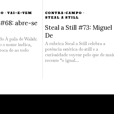
PO
·
VAI~E~VEM
CONTRA-CAMPO
·
STEAL A STILL
#68: abre-se
Steal a Still #73: Miguel
De
 do À pala de Walsh:
A rubrica Steal a Still celebra a
 o nome indica,
potência estética do still e a
roca de ao todo
curiosidade voyeur pelo que de mai
recente “o igual…