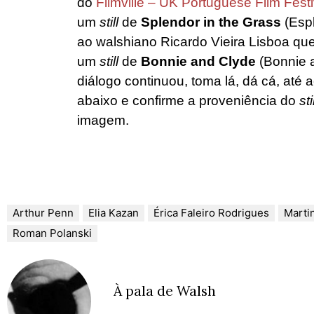
do
Filmville – UK Portuguese Film Festi
um
still
de
Splendor in the Grass
(Esp
ao walshiano Ricardo Vieira Lisboa q
um
still
de
Bonnie and Clyde
(Bonnie 
diálogo continuou, toma lá, dá cá, até 
abaixo e confirme a proveniência do
sti
imagem.
Arthur Penn
Elia Kazan
Érica Faleiro Rodrigues
Marti
Roman Polanski
À pala de Walsh