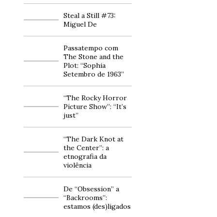
Steal a Still #73:
Miguel De
Passatempo com
The Stone and the
Plot: “Sophia
Setembro de 1963”
“The Rocky Horror
Picture Show”: “It’s
just”
“The Dark Knot at
the Center”: a
etnografia da
violência
De “Obsession” a
“Backrooms”:
estamos (des)ligados