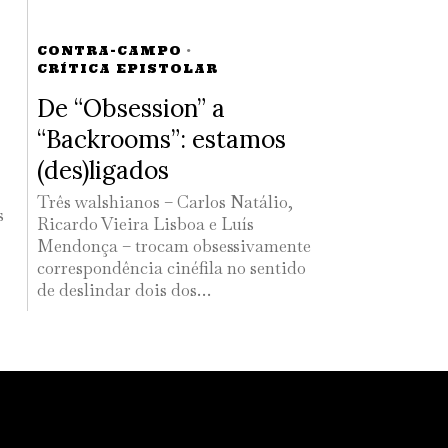
CONTRA-CAMPO
·
CRÍTICA EPISTOLAR
De “Obsession” a
“Backrooms”: estamos
(des)ligados
Três walshianos – Carlos Natálio,
s
Ricardo Vieira Lisboa e Luís
Mendonça – trocam obsessivamente
correspondência cinéfila no sentido
de deslindar dois dos…