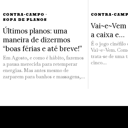
CONTRA-CAMPO
·
CONTRA-CAM
SOPA DE PLANOS
Vai~e~Vem 
Últimos planos: uma
a caixa e…
maneira de dizermos
É o jogo cinéfilo
“boas férias e até breve!”
Vai~e~Vem. Como
trata-se de uma t
Em Agosto, e como é hábito, fazemos
cinco…
a pausa merecida para retemperar
energias. Mas antes mesmo de
zarparem para banhos e massagens,…