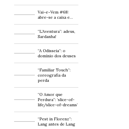
Vai~e~Vem #68:
abre-se a caixa e…
“L’Aventura”: adeus,
Sardanha!
“A Odisseia”: o
domínio dos deuses
“Familiar Touch”:
coreografia da
perda
“O Amor que
Perdura”: ‘slice-of-
life/slice-of-dreams’
“Pest in Florenz”:
Lang antes de Lang