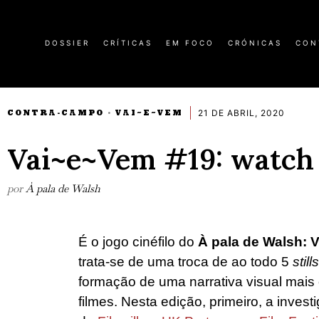
DOSSIER
CRÍTICAS
EM FOCO
CRÓNICAS
CON
21 DE ABRIL, 2020
CONTRA-CAMPO
VAI~E~VEM
·
Vai~e~Vem #19: watch
por
À pala de Walsh
É o jogo cinéfilo do
À pala de Walsh: 
trata-se de uma troca de ao todo 5
still
formação de uma narrativa visual mais 
filmes. Nesta edição, primeiro, a investi