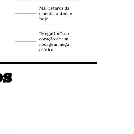
Mal-estares da
cinefilia ontem e
hoje
“MegaDoc”: no
coração de um
rodagem mega
caótica
OS