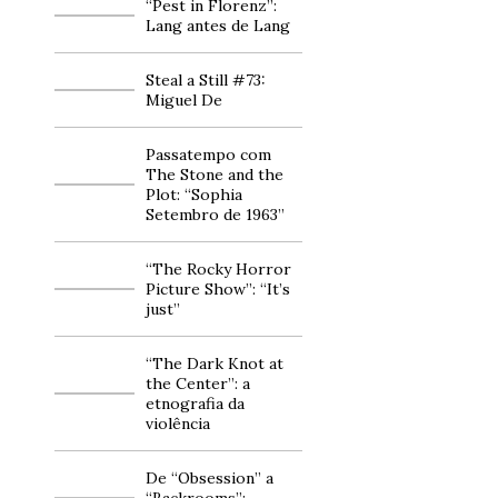
“Pest in Florenz”:
Lang antes de Lang
Steal a Still #73:
Miguel De
Passatempo com
The Stone and the
Plot: “Sophia
Setembro de 1963”
“The Rocky Horror
Picture Show”: “It’s
just”
“The Dark Knot at
the Center”: a
etnografia da
violência
De “Obsession” a
“Backrooms”: