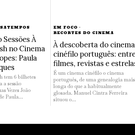
SSATEMPOS
EM FOCO
·
RECORTES DO CINEMA
 Sessões À
À descoberta do cinema
lsh no Cinema
cinéfilo português: entr
opes: Paula
filmes, revistas e estrela
ques
É um cinema cinéfilo o cinema
h tem 6 bilhetes
português, de uma genealogia mais
a a sessão
longa do que a habitualmente
as Vezes João
glosada. Manuel Cintra Ferreira
 de Paula…
situou o…