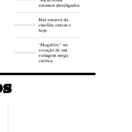
estamos (des)ligados
Mal-estares da
cinefilia ontem e
hoje
“MegaDoc”: no
coração de um
rodagem mega
caótica
OS