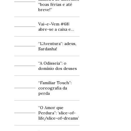
“boas férias e até
breve!”
Vai~e~Vem #68:
abre-se a caixa e…
“L’Aventura”: adeus,
Sardanha!
“A Odisseia”: o
domínio dos deuses
“Familiar Touch”:
coreografia da
perda
“O Amor que
Perdura”: ‘slice-of-
life/slice-of-dreams’