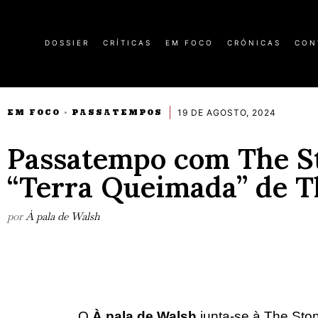
DOSSIER
CRÍTICAS
EM FOCO
CRÓNICAS
CON
19 DE AGOSTO, 2024
EM FOCO
PASSATEMPOS
·
Passatempo com The St
“Terra Queimada” de 
por
À pala de Walsh
O
À pala de Walsh
junta-se à The Sto