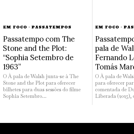
EM FOCO
·
PASSATEMPOS
EM FOCO
·
PA
Passatempo com The
Passatempo
Stone and the Plot:
pala de Wa
“Sophia Setembro de
Fernando L
1963”
Tomás Mar
O À pala de Walsh junta-se à The
O À pala de Wals
Stone and the Plot para oferecer
para oferecer par
bilhetes para duas sessões do filme
comentada de Du
Sophia Setembro…
Liberada (2025),